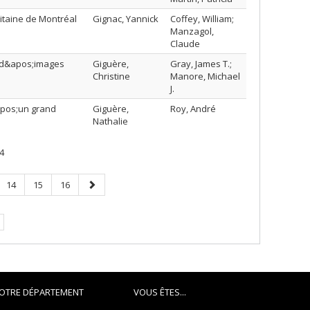
itaine de Montréal
Gignac, Yannick
Coffey, William;
Manzagol,
Claude
n d&apos;images
Giguère,
Gray, James T.;
Christine
Manore, Michael
J.
apos;un grand
Giguère,
Roy, André
Nathalie
4
Page
Page
Page
Page
14
15
16
suivante
.
OTRE DÉPARTEMENT
VOUS ÊTES...