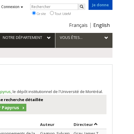
Je donne
Rechercher
Connexion
Rechercher
Ce site
Tout UdeM
Choix
Français
English
de
la
NOTRE DÉPARTEMENT
VOUS ÊTES...
langue
pyrus
, le dépôt institutionnel de l'Université de Montréal.
e recherche détaillée
r Papyrus
Trier par auteur en ordre croissant
par contributeur en
Auteur
Directeur
nvironnements de la
Gagnon, Sylvain
Gray, James T.