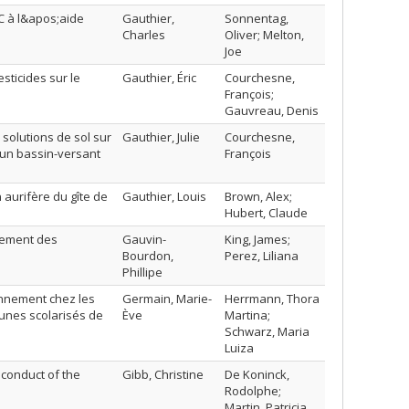
C à l&apos;aide
Gauthier,
Sonnentag,
Charles
Oliver; Melton,
Joe
ticides sur le
Gauthier, Éric
Courchesne,
François;
Gauvreau, Denis
 solutions de sol sur
Gauthier, Julie
Courchesne,
 un bassin-versant
François
 aurifère du gîte de
Gauthier, Louis
Brown, Alex;
Hubert, Claude
acement des
Gauvin-
King, James;
Bourdon,
Perez, Liliana
Phillipe
onnement chez les
Germain, Marie-
Herrmann, Thora
eunes scolarisés de
Ève
Martina;
Schwarz, Maria
Luiza
 conduct of the
Gibb, Christine
De Koninck,
Rodolphe;
Martin, Patricia