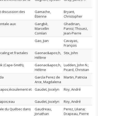
t discussion des
Gamache,
Bryant,
Étienne
Christopher
entale aux
Gangbè,
Ghadirian,
Marcellin
Parviz; Thouez,
Comlan
Jean-Pierre
Gao, Jian
Cavayas,
François
aling et fractales
Gaonac&apos;h,
Stix, John
Hélène
ik (Cape-Smith),
Gaonac&apos;h,
Ludden, John N.;
Hélène
Picard, Christian
ada
García Perez de
Martin, Patricia
Arce, Magdalena
 l&apos;écoulement et
Gaudet, Jocelyn
Roy, André
&apos;eau
Gaudet, Jocelyn
Roy, André
réale du Québec dans
Gaudreau,
Perez, Liliana;
Jonathan
Drapeau, Pierre