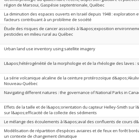
région de Marsoui, Gaspésie septentrionale, Québec
La diminution des espaces ouverts en Israël depuis 1948 : exploration e
facteurs contribuant à un problème de société
Étude des risques de cancer associés à l&apos;exposition environnem
pesticides en milieu rural au Québec
Urban land use inventory using satellite imagery
L&apos;hétérogénéité de la morphologie et de la rhéologie des laves : sc
La série volcanique alcaline de la ceinture protérozoïque d&apos;Akuliv
Nouveau-Québec
Navigating different natures : the governance of National Parks in Can
Effets de la taille et de l&apos;orientation du capteur Helley-Smith sur
sur l&apos;efficacité de la collecte des sédiments
Le mélange des écoulements à l&apos;aval des confluents de cours d
Modélisation de répartition d’espèces aviaires et de feux en forêt bo
un contexte de changement climatique