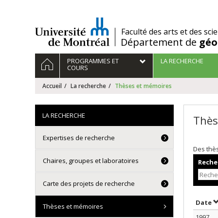
Passer
au
contenu
/
Faculté des arts et des sci
Département de
géo
Navigation
ACCUEIL
PROGRAMMES ET
LA RECHERCHE
principale
COURS
Accueil
La recherche
Thèses et mémoires
LA RECHERCHE
Thès
Expertises de recherche
Des thè
Chaires, groupes et laboratoires
Recher
Carte des projets de recherche
T
Date
Thèses et mémoires
1997