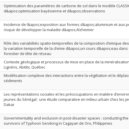
Optimisation des paramètres de carbone de sol dans le modèle CLASSI
d&apos;optimisation bayésienne et d&apos;observations
Incidence de l&apos;exposition aux formes d&apos;aluminium et aux pes
risque de développer la maladie d&apos;Alzheimer
Rôle des variabilités spatio-temporelles de la composition chimique des
la variation temporelle de la chimie d&apos;un cours d&apos;eau dans
forestier de tête de réseau
Contexte géologique et processus de mise en place de la minéralisation
Lignéris, Abitibi, Québec
Modélisation complexe des interactions entre la végétation et le dépl
sédiments
Les représentations sociales et les préoccupations en matière d’envir
jeunes du Sénégal : une étude comparative en milieu urbain chez les j
Dakar
Governmentality and exclusion in post-disaster spaces : conducting the
survivors of Typhoon Sendong in Cagayan de Oro, Philippines