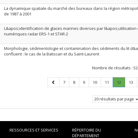
La dynamique spatiale du marché des bureaux dans la région métropol
de 1987 à 2001
L&apos;identification de glaces marines diverses par l&apos;utilisatio
numériques radar ERS-1 et STAR-2
Morphologie, sédimentologie et contamination des sédiments du lit d&
confluent : le cas de la Batiscan et du Saint-Laurent
Nombre de résultats :
52
Page
Page
Page
Page
Page
Page
Page
.
Page
7
8
9
10
11
12
13
précédente
Page
courante
20 résultats par page
RESSOURCES ET SERVICES
RÉPERTOIRE DU
N
DÉPARTEMENT