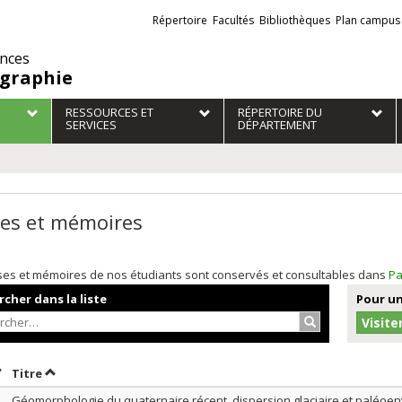
Liens
Répertoire
Facultés
Bibliothèques
Plan campus
externes
ences
graphie
RESSOURCES ET
RÉPERTOIRE DU
SERVICES
DÉPARTEMENT
es et mémoires
ses et mémoires de nos étudiants sont conservés et consultables dans
Pa
cher dans la liste
Pour un
Rechercher…
Visite
rier par date en ordre croissant
Trier par titre en ordre croissant
Titre
Géomorphologie du quaternaire récent, dispersion glaciaire et paléoe