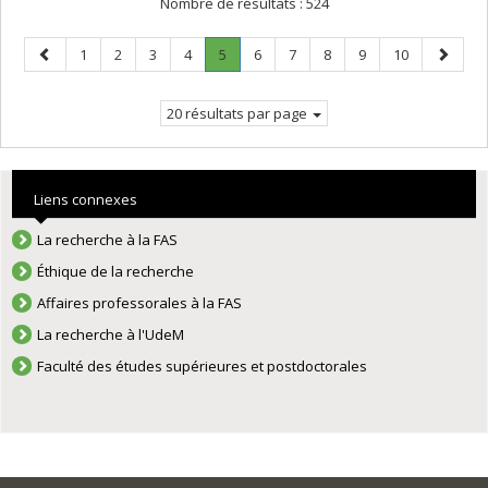
Nombre de résultats :
524
Page
Page
Page
Page
Page
Page
.
Page
Page
Page
Page
Page
Page
1
2
3
4
5
6
7
8
9
10
précédente
Page
suivant
courante.
20 résultats par page
Liens connexes
La recherche à la FAS
Éthique de la recherche
Affaires professorales à la FAS
La recherche à l'UdeM
Faculté des études supérieures et postdoctorales