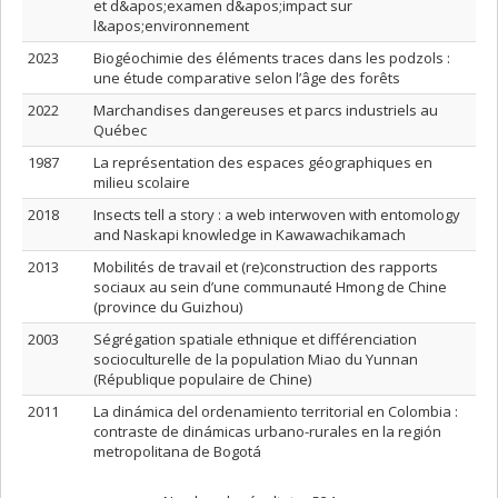
et d&apos;examen d&apos;impact sur
l&apos;environnement
2023
Biogéochimie des éléments traces dans les podzols :
une étude comparative selon l’âge des forêts
2022
Marchandises dangereuses et parcs industriels au
Québec
1987
La représentation des espaces géographiques en
milieu scolaire
2018
Insects tell a story : a web interwoven with entomology
and Naskapi knowledge in Kawawachikamach
2013
Mobilités de travail et (re)construction des rapports
sociaux au sein d’une communauté Hmong de Chine
(province du Guizhou)
2003
Ségrégation spatiale ethnique et différenciation
socioculturelle de la population Miao du Yunnan
(République populaire de Chine)
2011
La dinámica del ordenamiento territorial en Colombia :
contraste de dinámicas urbano-rurales en la región
metropolitana de Bogotá