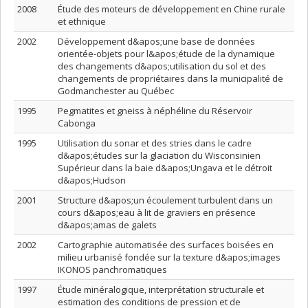
2008
Étude des moteurs de développement en Chine rurale
et ethnique
2002
Développement d&apos;une base de données
orientée-objets pour l&apos;étude de la dynamique
des changements d&apos;utilisation du sol et des
changements de propriétaires dans la municipalité de
Godmanchester au Québec
1995
Pegmatites et gneiss à néphéline du Réservoir
Cabonga
1995
Utilisation du sonar et des stries dans le cadre
d&apos;études sur la glaciation du Wisconsinien
Supérieur dans la baie d&apos;Ungava et le détroit
d&apos;Hudson
2001
Structure d&apos;un écoulement turbulent dans un
cours d&apos;eau à lit de graviers en présence
d&apos;amas de galets
2002
Cartographie automatisée des surfaces boisées en
milieu urbanisé fondée sur la texture d&apos;images
IKONOS panchromatiques
1997
Étude minéralogique, interprétation structurale et
estimation des conditions de pression et de