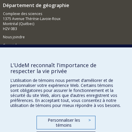
Département de géographie
Complexe des sciences
1375 Avenue Thérèse-Lavoie-Roux
Montréal (Québec)
H2V 0B3
Nous joindre
Courriel
Nouvelles
L’UdeM reconnaît l’importance de
respecter la vie privée
Activités
L’utilisation de témoins nous permet d’améliorer et de
Comment soutenir le Département?
personnaliser votre expérience Web. Certains témoins
sont obligatoires pour assurer le fonctionnement et la
BESOIN D'AIDE?
sécurité du site Web, alors que d’autres enregistrent vos
préférences. En acceptant tout, vous consentez à notre
Plan du site
utilisation de témoins pour mieux répondre à vos besoins.
Signaler une erreur
Accessibilité
Personnaliser les
>
témoins
FACULTÉ DES ARTS ET DES SCIENCES