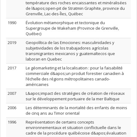
température des roches encaissantes et minéralisées
de l&apos;open-pit de Stratmin Graphite, province du
Grenville, Lac-des-Îles, Québec
1990
Évolution métamorphique et tectonique du
Supergroupe de Wakeham (Province de Grenville,
Québec)
2019
Geopolítica de las Emociones: masculinidades y
subjetividades de los trabajadores agrícolas
transmigrantes mexicanos y guatemaltecos que
laboran en Quebec
2017
Le géomarketing et la localisation : pour la faisabilité
commerciale d&apos;un produit forestier canadien à
l’échelle des régions métropolitaines canado-
américaines
2007
L&apos;impact des stratégies de création de réseaux
sur le développement portuaire de la mer Baltique
2006
Les déterminants de la mortalité des enfants de moins
de cinq ans au Timor oriental
1996
Représentation de certains concepts
environnementaux et situation conflictuelle dans le
cadre de la procédure québécoise d&apos;évaluation