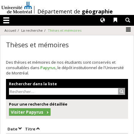
Passer
au
/
Département de
géographie
contenu
Langues
Liens 
R
Menu
N
Accueil
La recherche
Thèses et mémoires
Thèses et mémoires
Des thèses et mémoires de nos étudiants sont conservés et
consultables dans
Papyrus
, le dépôt institutionnel de l'Université
de Montréal.
Rechercher dans la liste
Recher
Pour une recherche détaillée
Visiter Papyrus
Trier par date en ordre croissant
Trier par titre en ordre croissant
Date
Titre