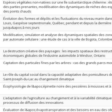
Espèces végétales non-natives sur une île subantarctique chilienne : é
des parties prenantes, modélisation des dynamiques de niches des es
des points chauds
Évolution des formes et dépôts et les fluctuations du niveau marin dans
Louis, Gaspésie septentrionale, Québec, pendant et depuis la dernière 
jusqu&apos;à nos jours
Modélisation, simulation et analyse des dynamiques spatiales des zo
par automate cellulaire : une étude de cas à la ville de Bogota, Colombi
La destruction créative des paysages : les impacts spatiaux des restruc
économiques globales de l’industrie automobile à Windsor, Ontario
Captation des particules fines par les arbres : cas des grands parcs mo
Le rôle du capital social dans la capacité adaptative des pomiculteurs de
Saint-Joseph-du-Lac au changement climatique
Écophysiologie de l&apos;épinette noire des pessières à mousses et à
L’adaptation de l’agriculture au changement et à la variabilité climatiqu
processus de diffusion des innovations
Évaluation de l&apos;évapotranspiration et des besoins en eau des cé