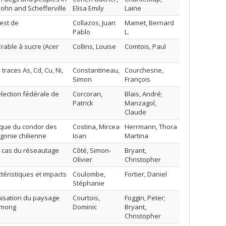
ohn and Schefferville
Elisa Emily
Laine
est de
Collazos, Juan
Mamet, Bernard
Pablo
L.
rable à sucre (Acer
Collins, Louise
Comtois, Paul
traces As, Cd, Cu, Ni,
Constantineau,
Courchesne,
Simon
François
élection fédérale de
Corcoran,
Blais, André;
Patrick
Manzagol,
Claude
ique du condor des
Costina, Mircea
Herrmann, Thora
agonie chilienne
Ioan
Martina
e cas du réseautage
Côté, Simon-
Bryant,
Olivier
Christopher
actéristiques et impacts
Coulombe,
Fortier, Daniel
Stéphanie
nisation du paysage
Courtois,
Foggin, Peter;
 Hmong
Dominic
Bryant,
Christopher