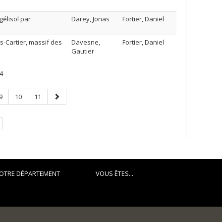
gélisol par
Darey, Jonas
Fortier, Daniel
s-Cartier, massif des
Davesne,
Fortier, Daniel
Gautier
4
Page
Page
Page
Page
9
10
11
suivante
OTRE DÉPARTEMENT
VOUS ÊTES...