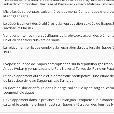
subarctic communities : the case of Kawawachikmach, Matimekush-Lac-J
Microfaciès carbonatés carbonifères des monts Cantabriques (nord-ou
l&apos;Espagne)
Le dépérissement des érablières et la reproduction sexuée de l&apos;É
saccharum Marsh.)
Variations inter- et intra-spécifiques de la phytoextraction des éléments 
Pb et Zn chez trois cultivars de saule
La relation entre l&apos;emploi et la répartition du vote lors de l&apos;
1988
L&apos;influence de l&apos;anthropisation sur la répartition géograph
Andes (Vultur gryphus L.) dans le Parc National Torres del Paine en Pat
Le développement durable et la démocratie participative : une étude d
de la société civile au Saguenay-Lac-Saint-Jean
La glace de glacier enfouie dans le pergélisol de l’île Bylot : origine, car
géomorphologiques
Développement dans la province de Chiangmai : enquête sur la moder
culturel, le tourisme et leur impact sur l&apos;intégration des femmes