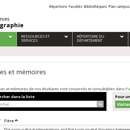
Liens
Répertoire
Facultés
Bibliothèques
Plan campus
externes
ences
graphie
RESSOURCES ET
RÉPERTOIRE DU
SERVICES
DÉPARTEMENT
es et mémoires
ses et mémoires de nos étudiants sont conservés et consultables dans
Pa
cher dans la liste
Pour un
Rechercher…
Visite
rier par date en ordre croissant
Trier par titre en ordre croissant
Titre
The socio-cultural interrelations and the socio-spatial dynamics betwe