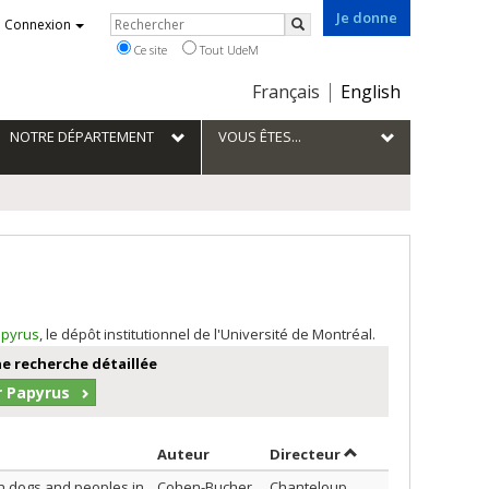
Je donne
Rechercher
Connexion
Rechercher
Ce site
Tout UdeM
Choix
Français
English
de
la
NOTRE DÉPARTEMENT
VOUS ÊTES...
langue
pyrus
, le dépôt institutionnel de l'Université de Montréal.
e recherche détaillée
r Papyrus
Trier par auteur en ordre croissant
par contributeur en
Auteur
Directeur
en dogs and peoples in
Cohen-Bucher,
Chanteloup,