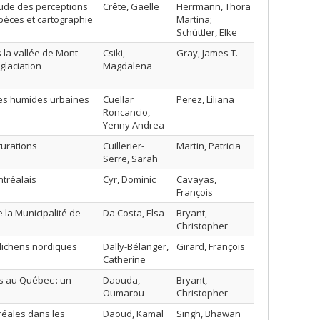
tude des perceptions
Crête, Gaëlle
Herrmann, Thora
pèces et cartographie
Martina;
Schüttler, Elke
 la vallée de Mont-
Csiki,
Gray, James T.
glaciation
Magdalena
nes humides urbaines
Cuellar
Perez, Liliana
e
Roncancio,
Yenny Andrea
turations
Cuillerier-
Martin, Patricia
Serre, Sarah
ntréalais
Cyr, Dominic
Cavayas,
François
 la Municipalité de
Da Costa, Elsa
Bryant,
Christopher
 lichens nordiques
Dally-Bélanger,
Girard, François
Catherine
es au Québec : un
Daouda,
Bryant,
Oumarou
Christopher
réales dans les
Daoud, Kamal
Singh, Bhawan