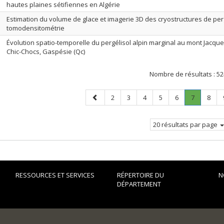
hautes plaines sétifiennes en Algérie
Estimation du volume de glace et imagerie 3D des cryostructures de per
tomodensitométrie
Évolution spatio-temporelle du pergélisol alpin marginal au mont Jacque
Chic-Chocs, Gaspésie (Qc)
Nombre de résultats :
52
Page
Page
Page
Page
Page
Page
Page
.
Page
2
3
4
5
6
7
8
précédente
Page
courante.
20 résultats par page
RESSOURCES ET SERVICES
RÉPERTOIRE DU
N
DÉPARTEMENT