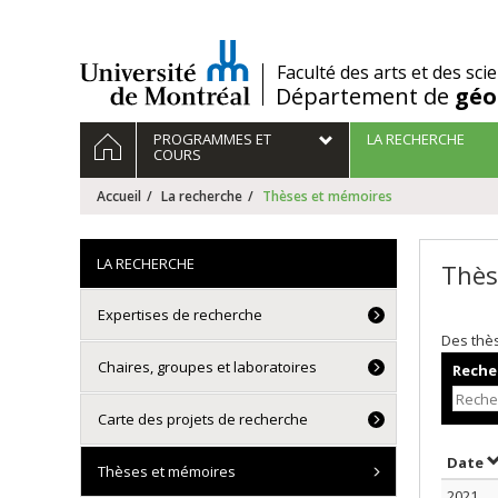
Passer
au
contenu
/
Faculté des arts et des sci
Département de
géo
Navigation
ACCUEIL
PROGRAMMES ET
LA RECHERCHE
principale
COURS
Accueil
La recherche
Thèses et mémoires
LA RECHERCHE
Thès
Expertises de recherche
Des thè
Chaires, groupes et laboratoires
Recher
Carte des projets de recherche
T
Date
Thèses et mémoires
2021