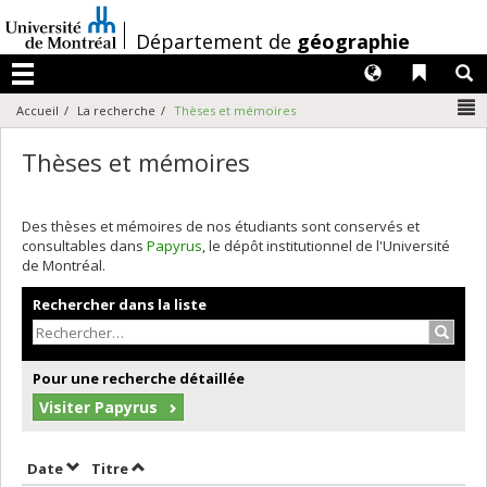
Passer
au
/
Département de
géographie
contenu
Langues
Liens 
R
Menu
N
Accueil
La recherche
Thèses et mémoires
Thèses et mémoires
Des thèses et mémoires de nos étudiants sont conservés et
consultables dans
Papyrus
, le dépôt institutionnel de l'Université
de Montréal.
Rechercher dans la liste
Recher
Pour une recherche détaillée
Visiter Papyrus
Trier par date en ordre croissant
Trier par titre en ordre croissant
Date
Titre