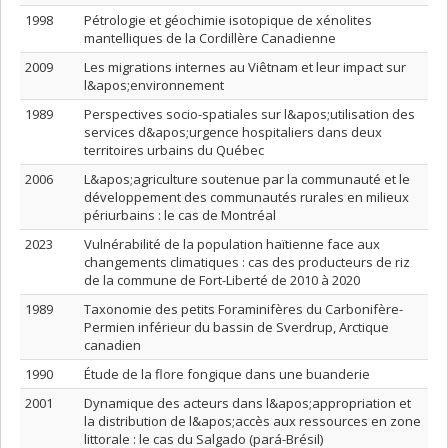
1998
Pétrologie et géochimie isotopique de xénolites
mantelliques de la Cordillère Canadienne
2009
Les migrations internes au Viêtnam et leur impact sur
l&apos;environnement
1989
Perspectives socio-spatiales sur l&apos;utilisation des
services d&apos;urgence hospitaliers dans deux
territoires urbains du Québec
2006
L&apos;agriculture soutenue par la communauté et le
développement des communautés rurales en milieux
périurbains : le cas de Montréal
2023
Vulnérabilité de la population haïtienne face aux
changements climatiques : cas des producteurs de riz
de la commune de Fort-Liberté de 2010 à 2020
1989
Taxonomie des petits Foraminifères du Carbonifère-
Permien inférieur du bassin de Sverdrup, Arctique
canadien
1990
Étude de la flore fongique dans une buanderie
2001
Dynamique des acteurs dans l&apos;appropriation et
la distribution de l&apos;accès aux ressources en zone
littorale : le cas du Salgado (pará-Brésil)