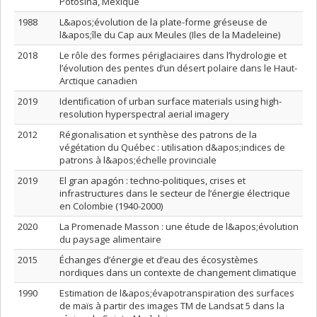
Potosina, Mexique
1988
L&apos;évolution de la plate-forme gréseuse de
l&apos;île du Cap aux Meules (Iles de la Madeleine)
2018
Le rôle des formes périglaciaires dans l’hydrologie et
l’évolution des pentes d’un désert polaire dans le Haut-
Arctique canadien
2019
Identification of urban surface materials using high-
resolution hyperspectral aerial imagery
2012
Régionalisation et synthèse des patrons de la
végétation du Québec : utilisation d&apos;indices de
patrons à l&apos;échelle provinciale
2019
El gran apagón : techno-politiques, crises et
infrastructures dans le secteur de l’énergie électrique
en Colombie (1940-2000)
2020
La Promenade Masson : une étude de l&apos;évolution
du paysage alimentaire
2015
Échanges d’énergie et d’eau des écosystèmes
nordiques dans un contexte de changement climatique
1990
Estimation de l&apos;évapotranspiration des surfaces
de maïs à partir des images TM de Landsat 5 dans la