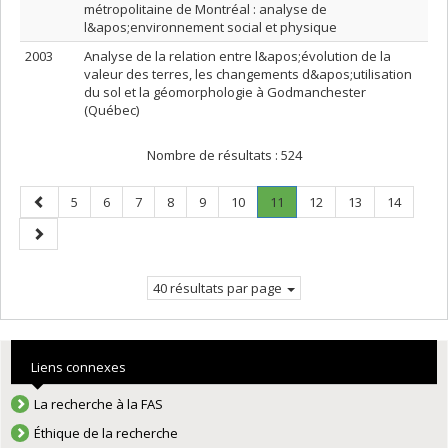
métropolitaine de Montréal : analyse de
l&apos;environnement social et physique
2003
Analyse de la relation entre l&apos;évolution de la
valeur des terres, les changements d&apos;utilisation
du sol et la géomorphologie à Godmanchester
(Québec)
Nombre de résultats :
524
Page
Page
Page
Page
Page
Page
Page
Page
.
Page
Page
Page
5
6
7
8
9
10
11
12
13
14
précédente
Page
Page
courante.
suivante
40 résultats par page
Liens connexes
La recherche à la FAS
Éthique de la recherche