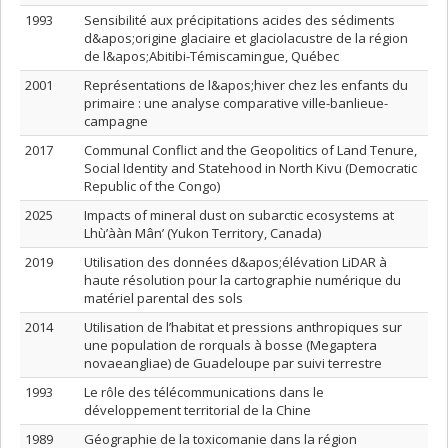
1993
Sensibilité aux précipitations acides des sédiments
d&apos;origine glaciaire et glaciolacustre de la région
de l&apos;Abitibi-Témiscamingue, Québec
2001
Représentations de l&apos;hiver chez les enfants du
primaire : une analyse comparative ville-banlieue-
campagne
2017
Communal Conflict and the Geopolitics of Land Tenure,
Social Identity and Statehood in North Kivu (Democratic
Republic of the Congo)
2025
Impacts of mineral dust on subarctic ecosystems at
Lhù’ààn Mân’ (Yukon Territory, Canada)
2019
Utilisation des données d&apos;élévation LiDAR à
haute résolution pour la cartographie numérique du
matériel parental des sols
2014
Utilisation de l’habitat et pressions anthropiques sur
une population de rorquals à bosse (Megaptera
novaeangliae) de Guadeloupe par suivi terrestre
1993
Le rôle des télécommunications dans le
développement territorial de la Chine
1989
Géographie de la toxicomanie dans la région