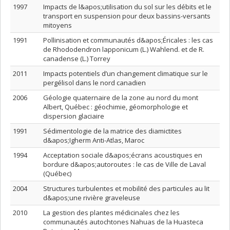
1997
Impacts de l&apos;utilisation du sol sur les débits et le
transport en suspension pour deux bassins-versants
mitoyens
1991
Pollinisation et communautés d&apos;Éricales : les cas
de Rhododendron lapponicum (L.) Wahlend. et de R.
canadense (L.) Torrey
2011
Impacts potentiels d’un changement climatique sur le
pergélisol dans le nord canadien
2006
Géologie quaternaire de la zone au nord du mont
Albert, Québec : géochimie, géomorphologie et
dispersion glaciaire
1991
Sédimentologie de la matrice des diamictites
d&apos;Igherm Anti-Atlas, Maroc
1994
Acceptation sociale d&apos;écrans acoustiques en
bordure d&apos;autoroutes : le cas de Ville de Laval
(Québec)
2004
Structures turbulentes et mobilité des particules au lit
d&apos;une rivière graveleuse
2010
La gestion des plantes médicinales chez les
communautés autochtones Nahuas de la Huasteca