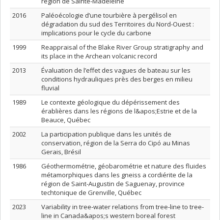
région de Sainte-Madeleine
2016
Paléoécologie d’une tourbière à pergélisol en
dégradation du sud des Territoires du Nord-Ouest :
implications pour le cycle du carbone
1999
Reappraisal of the Blake River Group stratigraphy and
its place in the Archean volcanic record
2013
Évaluation de l’effet des vagues de bateau sur les
conditions hydrauliques près des berges en milieu
fluvial
1989
Le contexte géologique du dépérissement des
érablières dans les régions de l&apos;Estrie et de la
Beauce, Québec
2002
La participation publique dans les unités de
conservation, région de la Serra do Cipó au Minas
Gerais, Brésil
1986
Géothermométrie, géobarométrie et nature des fluides
métamorphiques dans les gneiss a cordiérite de la
région de Saint-Augustin de Saguenay, province
techtonique de Grenville, Québec
2023
Variability in tree-water relations from tree-line to tree-
line in Canada&apos;s western boreal forest