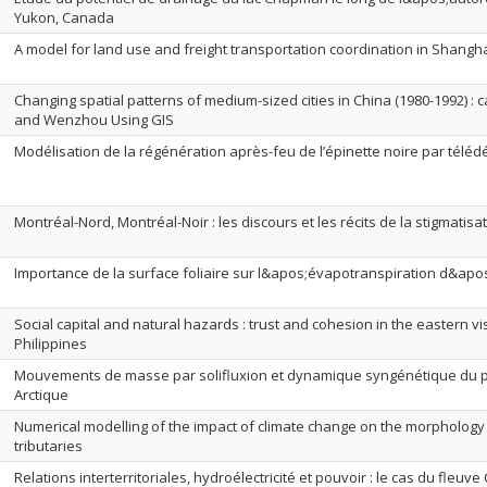
Yukon, Canada
A model for land use and freight transportation coordination in Shangha
Changing spatial patterns of medium-sized cities in China (1980-1992) :
and Wenzhou Using GIS
Modélisation de la régénération après-feu de l’épinette noire par téléd
Montréal-Nord, Montréal-Noir : les discours et les récits de la stigmatisat
Importance de la surface foliaire sur l&apos;évapotranspiration d&apos
Social capital and natural hazards : trust and cohesion in the eastern v
Philippines
Mouvements de masse par solifluxion et dynamique syngénétique du pe
Arctique
Numerical modelling of the impact of climate change on the morphology
tributaries
Relations interterritoriales, hydroélectricité et pouvoir : le cas du fleuv