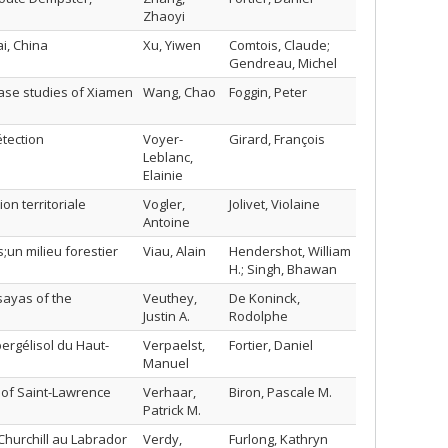
Zhaoyi
i, China
Xu, Yiwen
Comtois, Claude;
Gendreau, Michel
 case studies of Xiamen
Wang, Chao
Foggin, Peter
étection
Voyer-
Girard, François
Leblanc,
Elainie
ion territoriale
Vogler,
Jolivet, Violaine
Antoine
;un milieu forestier
Viau, Alain
Hendershot, William
H.; Singh, Bhawan
isayas of the
Veuthey,
De Koninck,
Justin A.
Rodolphe
rgélisol du Haut-
Verpaelst,
Fortier, Daniel
Manuel
 of Saint-Lawrence
Verhaar,
Biron, Pascale M.
Patrick M.
e Churchill au Labrador
Verdy,
Furlong, Kathryn