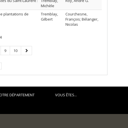
tés du Saint-Laurent :
Tremblay,
Roy, André G.
Michèle
e plantations de
Tremblay,
Courchesne,
Gilbert
François; Bélanger,
Nicolas
4
ge
Page
Page
Page
9
10
suivante
OTRE DÉPARTEMENT
VOUS ÊTES...