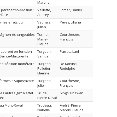
Martine
t par thermo-érosion :
Veillette,
Fortier, Daniel
urface
Audrey
er les effets du
Vadnais,
Perez, Liliana
Julien
t Mg non-échangeables
Turmel,
Courchesne,
Marie-
François
Claude
-Laurent en fonction
Turgeon,
Parrott, Lael
 Sainte-Marguerite
Samuel
ne sédition monétaire
Turgeon
De Koninck,
Pelletier,
Rodolphe
Etienne
s formes d&apos;azote
Turgeon,
Courchesne,
Julie
François
es autres gaz à effet
Trudel,
Singh, Bhawan
bec
Pierre-David
teau Mont-Royal
Trudeau,
André, Pierre;
Isabelle
Marois, Claude