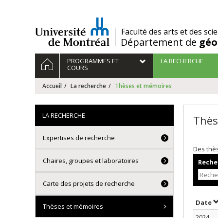
Passer
au
contenu
/
Faculté des arts et des sci
Département de
géo
Navigation
ACCUEIL
PROGRAMMES ET
LA RECHERCHE
principale
COURS
Accueil
La recherche
Thèses et mémoires
LA RECHERCHE
Thès
Expertises de recherche
Des thè
Chaires, groupes et laboratoires
Recher
Carte des projets de recherche
T
Date
Thèses et mémoires
2024