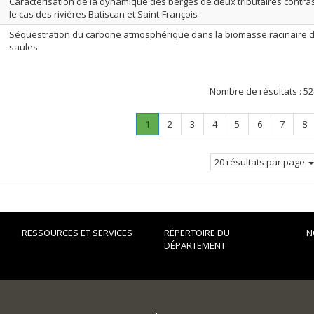
Caractérisation de la dynamique des berges de deux tributaires contras
le cas des rivières Batiscan et Saint-François
Séquestration du carbone atmosphérique dans la biomasse racinaire d
saules
Nombre de résultats :
52
Page
.
Page
Page
Page
Page
Page
Page
Pa
1
2
3
4
5
6
7
8
Page
courante.
20 résultats par page
RESSOURCES ET SERVICES
RÉPERTOIRE DU
N
DÉPARTEMENT