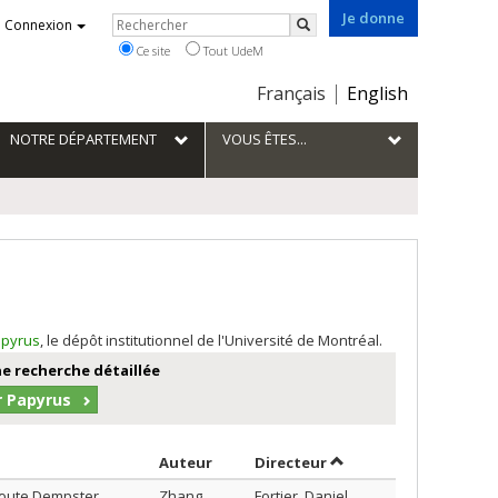
Je donne
Rechercher
Connexion
Rechercher
Ce site
Tout UdeM
Choix
Français
English
de
la
NOTRE DÉPARTEMENT
VOUS ÊTES...
langue
pyrus
, le dépôt institutionnel de l'Université de Montréal.
e recherche détaillée
r Papyrus
Trier par auteur en ordre décroissant
par contributeur en o
Auteur
Directeur
route Dempster,
Zhang,
Fortier, Daniel