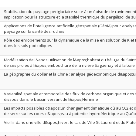
Stabilisation du paysage périglaciaire suite à un épisode de ravinemen
implication pour la structure et la stabilité thermique du pergélisol de s
Applications de l’intelligence artificielle géospatiale (GéoIA) pour analys
paysage sur la santé des ruches
Rôle des enrobements sur la dynamique de la mise en solution de K e
dans les sols podzoliques
Modélisation de l&apos;utilisation de l&apos;habitat du béluga du Saint
de ses proies à l&apos;embouchure de la rivière Saguenay et à la baie
La géographie du dollar et la Chine : analyse géoéconomique d&apos;u
Variabilité spatiale et temporelle des flux de carbone organique et de
dissous dans le bassin versant de l&apos;Hermine
Les impacts possibles d&apos;un changement climatique dû au C02 et d
de serre sur les cours d&apos;eau à potentiel hydroélectrique au Qué
Vieillir dans une ville d&apos;hiver : le cas de Ville St-Laurent et du Pla