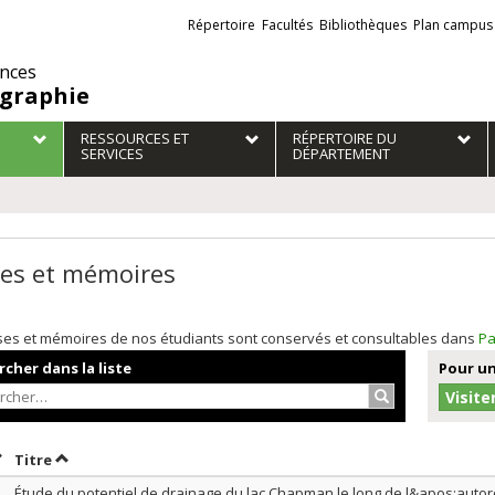
Liens
Répertoire
Facultés
Bibliothèques
Plan campus
externes
ences
graphie
RESSOURCES ET
RÉPERTOIRE DU
SERVICES
DÉPARTEMENT
es et mémoires
ses et mémoires de nos étudiants sont conservés et consultables dans
Pa
cher dans la liste
Pour un
Rechercher…
Visite
rier par date en ordre décroissant
Trier par titre en ordre décroissant
Titre
Étude du potentiel de drainage du lac Chapman le long de l&apos;auto