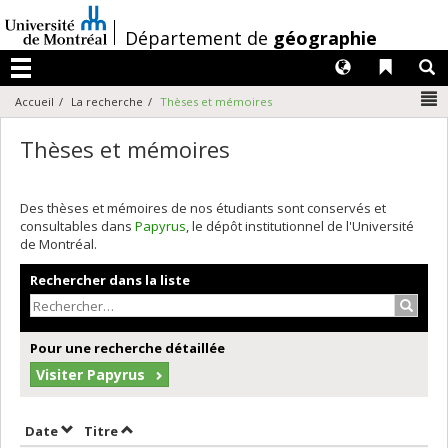
Passer
au
/
Département de
géographie
contenu
Langues
Liens 
R
Menu
N
Accueil
La recherche
Thèses et mémoires
Thèses et mémoires
Des thèses et mémoires de nos étudiants sont conservés et
consultables dans
Papyrus
, le dépôt institutionnel de l'Université
de Montréal.
Rechercher dans la liste
Recher
Pour une recherche détaillée
Visiter Papyrus
Trier par date en ordre décroissant
Trier par titre en ordre décroissant
Date
Titre