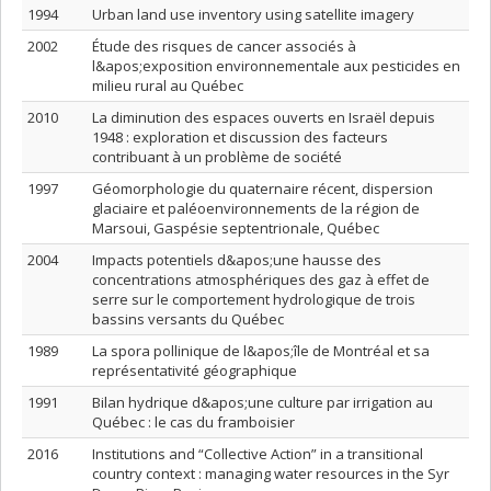
1994
Urban land use inventory using satellite imagery
2002
Étude des risques de cancer associés à
l&apos;exposition environnementale aux pesticides en
milieu rural au Québec
2010
La diminution des espaces ouverts en Israël depuis
1948 : exploration et discussion des facteurs
contribuant à un problème de société
1997
Géomorphologie du quaternaire récent, dispersion
glaciaire et paléoenvironnements de la région de
Marsoui, Gaspésie septentrionale, Québec
2004
Impacts potentiels d&apos;une hausse des
concentrations atmosphériques des gaz à effet de
serre sur le comportement hydrologique de trois
bassins versants du Québec
1989
La spora pollinique de l&apos;île de Montréal et sa
représentativité géographique
1991
Bilan hydrique d&apos;une culture par irrigation au
Québec : le cas du framboisier
2016
Institutions and “Collective Action” in a transitional
country context : managing water resources in the Syr