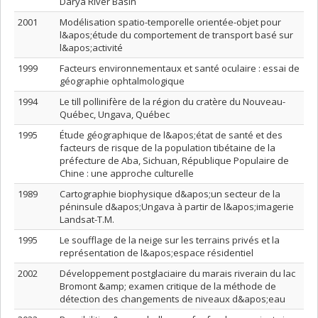
Darya River Basin
2001
Modélisation spatio-temporelle orientée-objet pour
l&apos;étude du comportement de transport basé sur
l&apos;activité
1999
Facteurs environnementaux et santé oculaire : essai de
géographie ophtalmologique
1994
Le till pollinifère de la région du cratère du Nouveau-
Québec, Ungava, Québec
1995
Étude géographique de l&apos;état de santé et des
facteurs de risque de la population tibétaine de la
préfecture de Aba, Sichuan, République Populaire de
Chine : une approche culturelle
1989
Cartographie biophysique d&apos;un secteur de la
péninsule d&apos;Ungava à partir de l&apos;imagerie
Landsat-T.M.
1995
Le soufflage de la neige sur les terrains privés et la
représentation de l&apos;espace résidentiel
2002
Développement postglaciaire du marais riverain du lac
Bromont &amp; examen critique de la méthode de
détection des changements de niveaux d&apos;eau