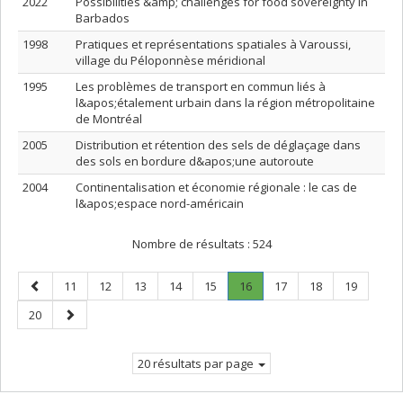
2022
Possibilities &amp; challenges for food sovereignty in
Barbados
1998
Pratiques et représentations spatiales à Varoussi,
village du Péloponnèse méridional
1995
Les problèmes de transport en commun liés à
l&apos;étalement urbain dans la région métropolitaine
de Montréal
2005
Distribution et rétention des sels de déglaçage dans
des sols en bordure d&apos;une autoroute
2004
Continentalisation et économie régionale : le cas de
l&apos;espace nord-américain
Nombre de résultats :
524
Page
Page
Page
Page
Page
Page
Page
.
Page
Page
Page
11
12
13
14
15
16
17
18
19
précédente
Page
Page
Page
20
courante.
suivante
20 résultats par page