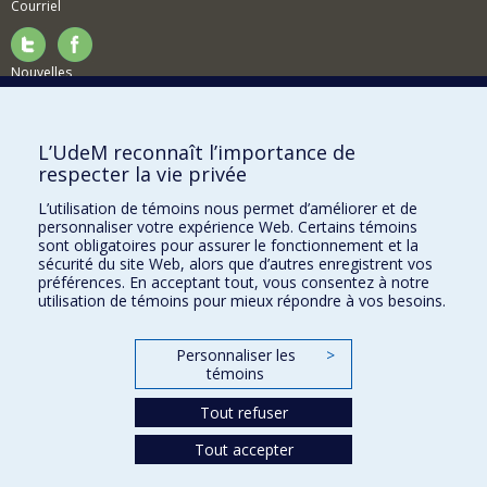
Courriel
Nouvelles
Activités
Comment soutenir le Département?
L’UdeM reconnaît l’importance de
respecter la vie privée
BESOIN D'AIDE?
L’utilisation de témoins nous permet d’améliorer et de
Plan du site
personnaliser votre expérience Web. Certains témoins
Signaler une erreur
sont obligatoires pour assurer le fonctionnement et la
sécurité du site Web, alors que d’autres enregistrent vos
Accessibilité
préférences. En acceptant tout, vous consentez à notre
utilisation de témoins pour mieux répondre à vos besoins.
FACULTÉ DES ARTS ET DES SCIENCES
Nos départements et écoles
Personnaliser les
>
témoins
Nos centres d'études
Tout refuser
Nos programmes et cours
Tout accepter
Confidentialité