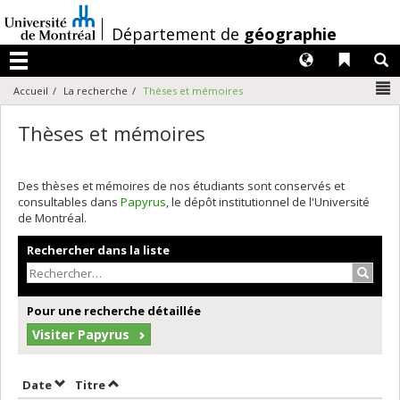
Passer
au
/
Département de
géographie
contenu
Langues
Liens 
R
Menu
N
Accueil
La recherche
Thèses et mémoires
Thèses et mémoires
Des thèses et mémoires de nos étudiants sont conservés et
consultables dans
Papyrus
, le dépôt institutionnel de l'Université
de Montréal.
Rechercher dans la liste
Recher
Pour une recherche détaillée
Visiter Papyrus
Trier par date en ordre décroissant
Trier par titre en ordre décroissant
Date
Titre