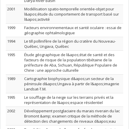
Darya River Basin
2001
Modélisation spatio-temporelle orientée-objet pour
l&apos;étude du comportement de transport basé sur
l&apos;activité
1999
Facteurs environnementaux et santé oculaire : essai de
géographie ophtalmologique
1994
Le till pollinifère de la région du cratère du Nouveau-
Québec, Ungava, Québec
1995
Étude géographique de l&apos;état de santé et des
facteurs de risque de la population tibétaine de la
préfecture de Aba, Sichuan, République Populaire de
Chine : une approche culturelle
1989
Cartographie biophysique d&apos;un secteur de la
péninsule d&apos;Ungava à partir de l&apos;imagerie
Landsat-T.M.
1995
Le soufflage de la neige sur les terrains privés et la
représentation de l&apos;espace résidentiel
2002
Développement postglaciaire du marais riverain du lac
Bromont &amp; examen critique de la méthode de
détection des changements de niveaux d&apos;eau