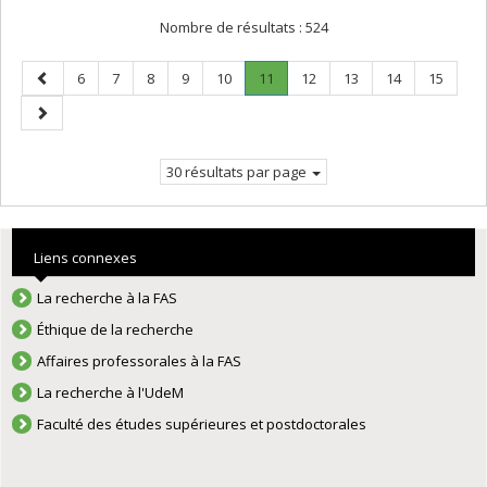
Nombre de résultats :
524
Page
Page
Page
Page
Page
Page
Page
.
Page
Page
Page
Page
6
7
8
9
10
11
12
13
14
15
précédente
Page
Page
courante.
suivante
30 résultats par page
Liens connexes
La recherche à la FAS
Éthique de la recherche
Affaires professorales à la FAS
La recherche à l'UdeM
Faculté des études supérieures et postdoctorales