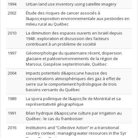
1994
Urban land use inventory using satellite imagery
2002
Étude des risques de cancer associés à
l&apos;exposition environnementale aux pesticides en
milieu rural au Québec
2010
La diminution des espaces ouverts en Israël depuis
1948 : exploration et discussion des facteurs
contribuant à un problème de société
1997
Géomorphologie du quaternaire récent, dispersion
glaciaire et paléoenvironnements de la région de
Marsoui, Gaspésie septentrionale, Québec
2004
Impacts potentiels d&apos;une hausse des
concentrations atmosphériques des gaz à effet de
serre sur le comportement hydrologique de trois
bassins versants du Québec
1989
La spora pollinique de l&apos;île de Montréal et sa
représentativité géographique
1991
Bilan hydrique d&apos;une culture par irrigation au
Québec : le cas du framboisier
2016
Institutions and “Collective Action” in a transitional
country context : managing water resources in the Syr