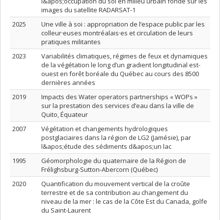
l&apos;occupation du sol en milieu urbain fondé sur les
images du satellite RADARSAT-1
2025
Une ville à soi : appropriation de l’espace public par les
colleur·euses montréalais·es et circulation de leurs
pratiques militantes
2023
Variabilités climatiques, régimes de feux et dynamiques
de la végétation le long d’un gradient longitudinal est-
ouest en forêt boréale du Québec au cours des 8500
dernières années
2019
Impacts des Water operators partnerships « WOPs »
sur la prestation des services d’eau dans la ville de
Quito, Équateur
2007
Végétation et changements hydrologiques
postglaciaires dans la région de LG2 (Jamésie), par
l&apos;étude des sédiments d&apos;un lac
1995
Géomorphologie du quaternaire de la Région de
Frélighsburg-Sutton-Abercorn (Québec)
2020
Quantification du mouvement vertical de la croûte
terrestre et de sa contribution au changement du
niveau de la mer : le cas de la Côte Est du Canada, golfe
du Saint-Laurent