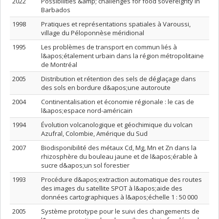
2022
Possibilities &amp; challenges for food sovereignty in
Barbados
1998
Pratiques et représentations spatiales à Varoussi,
village du Péloponnèse méridional
1995
Les problèmes de transport en commun liés à
l&apos;étalement urbain dans la région métropolitaine
de Montréal
2005
Distribution et rétention des sels de déglaçage dans
des sols en bordure d&apos;une autoroute
2004
Continentalisation et économie régionale : le cas de
l&apos;espace nord-américain
1994
Évolution volcanologique et géochimique du volcan
Azufral, Colombie, Amérique du Sud
2007
Biodisponibilité des métaux Cd, Mg, Mn et Zn dans la
rhizosphère du bouleau jaune et de l&apos;érable à
sucre d&apos;un sol forestier
1993
Procédure d&apos;extraction automatique des routes
des images du satellite SPOT à l&apos;aide des
données cartographiques à l&apos;échelle 1 : 50 000
2005
Système prototype pour le suivi des changements de