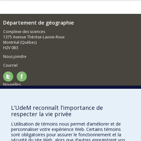
Département de géographie
Complexe des sciences
1375 Avenue Thérèse-Lavoie-Roux
Montréal (Québec)
H2V 0B3
Nous joindre
Courriel
Nouvelles
Activités
Comment soutenir le Département?
L’UdeM reconnaît l’importance de
respecter la vie privée
BESOIN D'AIDE?
L’utilisation de témoins nous permet d’améliorer et de
Plan du site
personnaliser votre expérience Web. Certains témoins
Signaler une erreur
sont obligatoires pour assurer le fonctionnement et la
sécurité du site Web, alors que d’autres enregistrent vos