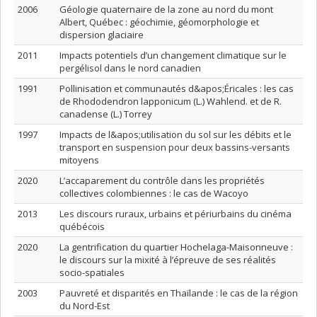
2006
Géologie quaternaire de la zone au nord du mont
Albert, Québec : géochimie, géomorphologie et
dispersion glaciaire
2011
Impacts potentiels d’un changement climatique sur le
pergélisol dans le nord canadien
1991
Pollinisation et communautés d&apos;Éricales : les cas
de Rhododendron lapponicum (L.) Wahlend. et de R.
canadense (L.) Torrey
1997
Impacts de l&apos;utilisation du sol sur les débits et le
transport en suspension pour deux bassins-versants
mitoyens
2020
L’accaparement du contrôle dans les propriétés
collectives colombiennes : le cas de Wacoyo
2013
Les discours ruraux, urbains et périurbains du cinéma
québécois
2020
La gentrification du quartier Hochelaga-Maisonneuve :
le discours sur la mixité à l’épreuve de ses réalités
socio-spatiales
2003
Pauvreté et disparités en Thaïlande : le cas de la région
du Nord-Est