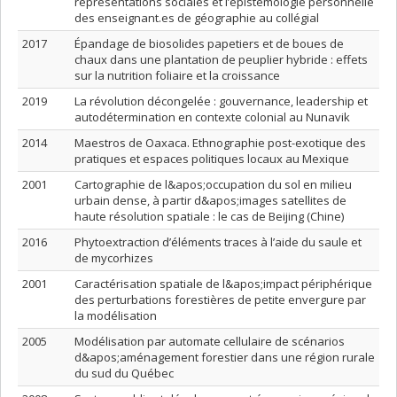
représentations sociales et l’épistémologie personnelle
des enseignant.es de géographie au collégial
2017
Épandage de biosolides papetiers et de boues de
chaux dans une plantation de peuplier hybride : effets
sur la nutrition foliaire et la croissance
2019
La révolution décongelée : gouvernance, leadership et
autodétermination en contexte colonial au Nunavik
2014
Maestros de Oaxaca. Ethnographie post-exotique des
pratiques et espaces politiques locaux au Mexique
2001
Cartographie de l&apos;occupation du sol en milieu
urbain dense, à partir d&apos;images satellites de
haute résolution spatiale : le cas de Beijing (Chine)
2016
Phytoextraction d’éléments traces à l’aide du saule et
de mycorhizes
2001
Caractérisation spatiale de l&apos;impact périphérique
des perturbations forestières de petite envergure par
la modélisation
2005
Modélisation par automate cellulaire de scénarios
d&apos;aménagement forestier dans une région rurale
du sud du Québec