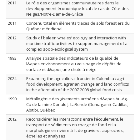
2011
Le rôle des organismes communautaires dans le
développement économique local : le cas de Côte-des-
Neiges/Notre-Dame-de-Grâce
2011
Contenu total en éléments traces de sols forestiers du
Québec méridional
2012
Study of baleen whales’ ecology and interaction with
maritime traffic activities to support management of a
complex socio-ecological system
1993
Analyse spatiale des indicateurs de la qualité de
l&apos;environnement au voisinage de dépôts de
surface et d&apos;une chute à neige
2024
Expanding the agricultural frontier in Colombia : agri-
food development, agrarian change and land conflicts
in the aftermath of the 2007-2008 global food crisis
1990
Métallogénie des gisements archéens d&apos;Au-Ag-
Cu de la mine Donald J. LaRonde (Dumagami), Cadillac,
Abitibi, Québec
2012
Reconsidérer les interactions entre l’écoulement, le
transport de sédiments en charge de fond et la
morphologie en rivière à lit de graviers : approches,
échelles et analyses