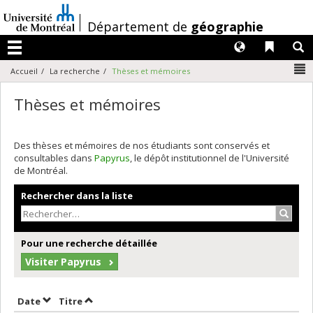
Passer
au
/
Département de
géographie
contenu
Langues
Liens 
R
Menu
N
Accueil
La recherche
Thèses et mémoires
Thèses et mémoires
Des thèses et mémoires de nos étudiants sont conservés et
consultables dans
Papyrus
, le dépôt institutionnel de l'Université
de Montréal.
Rechercher dans la liste
Recher
Pour une recherche détaillée
Visiter Papyrus
Trier par date en ordre décroissant
Trier par titre en ordre décroissant
Date
Titre