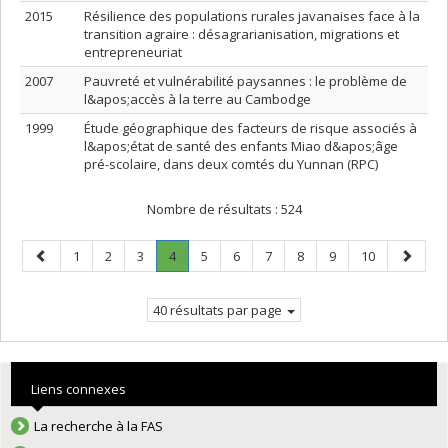
2015
Résilience des populations rurales javanaises face à la
transition agraire : désagrarianisation, migrations et
entrepreneuriat
2007
Pauvreté et vulnérabilité paysannes : le problème de
l&apos;accès à la terre au Cambodge
1999
Étude géographique des facteurs de risque associés à
l&apos;état de santé des enfants Miao d&apos;âge
pré-scolaire, dans deux comtés du Yunnan (RPC)
Nombre de résultats :
524
Page
Page
Page
Page
Page
.
Page
Page
Page
Page
Page
Page
Page
1
2
3
4
5
6
7
8
9
10
précédente
Page
suivant
courante.
40 résultats par page
Liens connexes
La recherche à la FAS