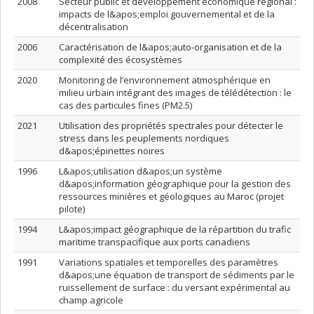
2008
Secteur public et développement économique régional :
impacts de l&apos;emploi gouvernemental et de la
décentralisation
2006
Caractérisation de l&apos;auto-organisation et de la
complexité des écosystèmes
2020
Monitoring de l’environnement atmosphérique en
milieu urbain intégrant des images de télédétection : le
cas des particules fines (PM2.5)
2021
Utilisation des propriétés spectrales pour détecter le
stress dans les peuplements nordiques
d&apos;épinettes noires
1996
L&apos;utilisation d&apos;un système
d&apos;information géographique pour la gestion des
ressources minières et géologiques au Maroc (projet
pilote)
1994
L&apos;impact géographique de la répartition du trafic
maritime transpacifique aux ports canadiens
1991
Variations spatiales et temporelles des paramètres
d&apos;une équation de transport de sédiments par le
ruissellement de surface : du versant expérimental au
champ agricole