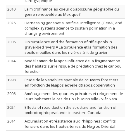
cartographique
2010
La microfinance au coeur d&apos;une géographie du
genre renouvelée au Mexique?
2026
Harnessing geospatial artificial intelligence (GeoAI) and
complex systems science to sustain pollination in a
changing environment
2006
On turbulence and the formation of riffle-pools in
gravel-bed rivers = La turbulence et la formation des
seuils-mouilles dans les rivières à lit de gravier
2014
Modélisation de l&apos;influence de la fragmentation
des habitats sur le risque de prédation chez le caribou
forestier
1998
Étude de la variabilité spatiale de couverts forestiers
en fonction de l&apos;échelle d&apos;observation
2006
Aménagement des quarties précaires et relogement de
leurs habitants le cas de Ho Chi Minh Ville - Viêt Nam
2024
Effects of road dust on the structure and function of
ombrotrophic peatlands in eastern Canada
2014
Accumulation et résistance aux Philippines : conflits
fonciers dans les hautes-terres du Negros Oriental