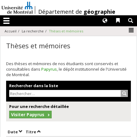
Passer
au
/
Département de
géographie
contenu
Langues
Liens 
R
Menu
N
Accueil
La recherche
Thèses et mémoires
Thèses et mémoires
Des thèses et mémoires de nos étudiants sont conservés et
consultables dans
Papyrus
, le dépôt institutionnel de l'Université
de Montréal.
Rechercher dans la liste
Recher
Pour une recherche détaillée
Visiter Papyrus
Trier par date en ordre décroissant
Trier par titre en ordre décroissant
Date
Titre