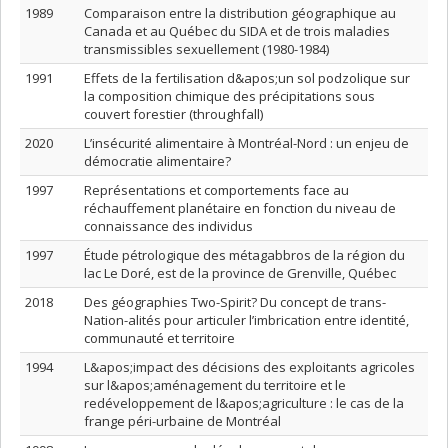
1989
Comparaison entre la distribution géographique au
Canada et au Québec du SIDA et de trois maladies
transmissibles sexuellement (1980-1984)
1991
Effets de la fertilisation d&apos;un sol podzolique sur
la composition chimique des précipitations sous
couvert forestier (throughfall)
2020
L’insécurité alimentaire à Montréal-Nord : un enjeu de
démocratie alimentaire?
1997
Représentations et comportements face au
réchauffement planétaire en fonction du niveau de
connaissance des individus
1997
Étude pétrologique des métagabbros de la région du
lac Le Doré, est de la province de Grenville, Québec
2018
Des géographies Two-Spirit? Du concept de trans-
Nation-alités pour articuler l’imbrication entre identité,
communauté et territoire
1994
L&apos;impact des décisions des exploitants agricoles
sur l&apos;aménagement du territoire et le
redéveloppement de l&apos;agriculture : le cas de la
frange péri-urbaine de Montréal