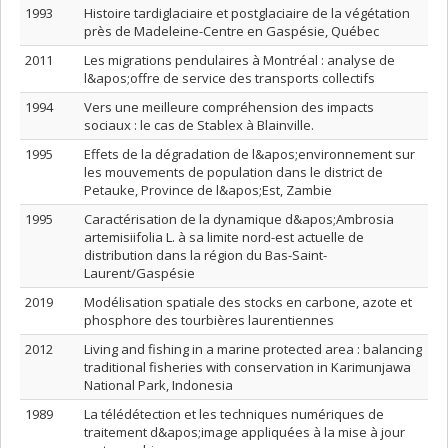
1993
Histoire tardiglaciaire et postglaciaire de la végétation
près de Madeleine-Centre en Gaspésie, Québec
2011
Les migrations pendulaires à Montréal : analyse de
l&apos;offre de service des transports collectifs
1994
Vers une meilleure compréhension des impacts
sociaux : le cas de Stablex à Blainville.
1995
Effets de la dégradation de l&apos;environnement sur
les mouvements de population dans le district de
Petauke, Province de l&apos;Est, Zambie
1995
Caractérisation de la dynamique d&apos;Ambrosia
artemisiifolia L. à sa limite nord-est actuelle de
distribution dans la région du Bas-Saint-
Laurent/Gaspésie
2019
Modélisation spatiale des stocks en carbone, azote et
phosphore des tourbières laurentiennes
2012
Living and fishing in a marine protected area : balancing
traditional fisheries with conservation in Karimunjawa
National Park, Indonesia
1989
La télédétection et les techniques numériques de
traitement d&apos;image appliquées à la mise à jour