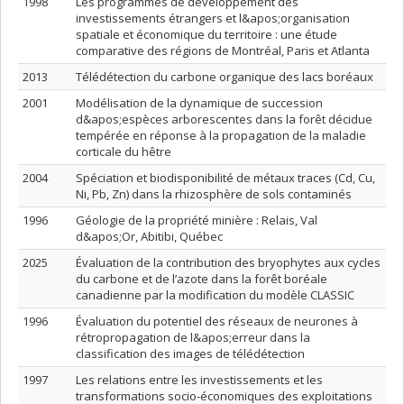
1998
Les programmes de développement des
investissements étrangers et l&apos;organisation
spatiale et économique du territoire : une étude
comparative des régions de Montréal, Paris et Atlanta
2013
Télédétection du carbone organique des lacs boréaux
2001
Modélisation de la dynamique de succession
d&apos;espèces arborescentes dans la forêt décidue
tempérée en réponse à la propagation de la maladie
corticale du hêtre
2004
Spéciation et biodisponibilité de métaux traces (Cd, Cu,
Ni, Pb, Zn) dans la rhizosphère de sols contaminés
1996
Géologie de la propriété minière : Relais, Val
d&apos;Or, Abitibi, Québec
2025
Évaluation de la contribution des bryophytes aux cycles
du carbone et de l’azote dans la forêt boréale
canadienne par la modification du modèle CLASSIC
1996
Évaluation du potentiel des réseaux de neurones à
rétropropagation de l&apos;erreur dans la
classification des images de télédétection
1997
Les relations entre les investissements et les
transformations socio-économiques des exploitations