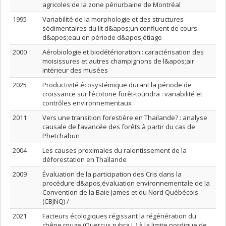
agricoles de la zone périurbaine de Montréal
1995
Variabilité de la morphologie et des structures
sédimentaires du lit d&apos;un confluent de cours
d&apos;eau en période d&apos;étiage
2000
Aérobiologie et biodétérioration : caractérisation des
moisissures et autres champignons de l&apos;air
intérieur des musées
2025
Productivité écosystémique durant la période de
croissance sur l’écotone forêt-toundra : variabilité et
contrôles environnementaux
2011
Vers une transition forestière en Thaïlande? : analyse
causale de l’avancée des forêts à partir du cas de
Phetchabun
2004
Les causes proximales du ralentissement de la
déforestation en Thaïlande
2009
Évaluation de la participation des Cris dans la
procédure d&apos;évaluation environnementale de la
Convention de la Baie James et du Nord Québécois
(CBJNQ) /
2021
Facteurs écologiques régissant la régénération du
chêne rouge (Quercus rubra L.) à la limite nordique de