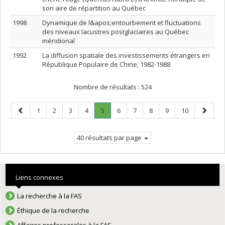
son aire de répartition au Québec
1998
Dynamique de l&apos;entourbement et fluctuations
des niveaux lacustres postglaciaires au Québec
méridional
1992
La diffusion spatiale des investissements étrangers en
République Populaire de Chine, 1982-1988
Nombre de résultats :
524
Page
Page
Page
Page
Page
Page
.
Page
Page
Page
Page
Page
Page
1
2
3
4
5
6
7
8
9
10
précédente
Page
suivant
courante.
40 résultats par page
Liens connexes
La recherche à la FAS
Éthique de la recherche