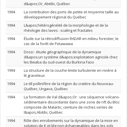
d&apos;Or, Abitibi, Québec
1994
La contribution des ports de petite et moyenne taille au
développement régional du Québec
1994
L&apos;hétérogénéité de la morphologie et de la
rhéologie des laves : scaling et fractales
1994
Étude sur la rétrodiffusion RADAR en milieu forestier, le
cas de la forêt de Petawawa
1994
Dossi : étude géographique de la dynamique
d&apos;un système d&apos;exploitation agricole chez
les Bwaba du sud-ouest du Burkina Faso
1994
La structure de la couche-limite turbulente en rivière à
lit graveleux
1994
Le till pollinifère de la région du cratère du Nouveau-
Québec, Ungava, Québec
1994
La formation de Val d&apos;Or : une séquence volcano-
sédimentaire discordante dans une zone de rift du Bloc
composite de Malartic, ceinture de roches vertes de
l&apos;Abitibi, Québec
1994
Rôle des enrobements sur la dynamique de la mise en
solution de K et Mg non-échangeables dans les sols