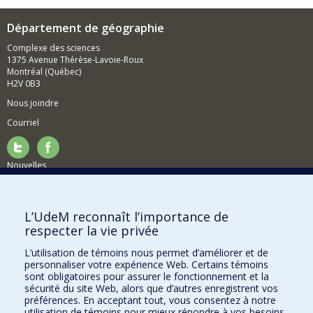
Département de géographie
Complexe des sciences
1375 Avenue Thérèse-Lavoie-Roux
Montréal (Québec)
H2V 0B3
Nous joindre
Courriel
Nouvelles
Activités
Comment soutenir le Département?
L’UdeM reconnaît l’importance de
respecter la vie privée
BESOIN D'AIDE?
L’utilisation de témoins nous permet d’améliorer et de
Plan du site
personnaliser votre expérience Web. Certains témoins
Signaler une erreur
sont obligatoires pour assurer le fonctionnement et la
sécurité du site Web, alors que d’autres enregistrent vos
Accessibilité
préférences. En acceptant tout, vous consentez à notre
utilisation de témoins pour mieux répondre à vos besoins.