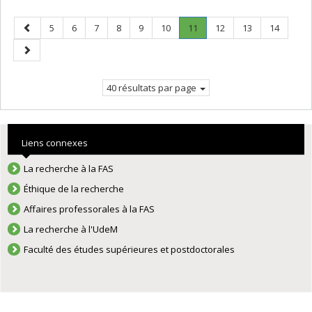
Page
Page
Page
Page
Page
Page
Page
Page
.
Page
Page
Page
5
6
7
8
9
10
11
12
13
14
précédente
Page
Page
courante.
suivante
40 résultats par page
Liens connexes
La recherche à la FAS
Éthique de la recherche
Affaires professorales à la FAS
La recherche à l'UdeM
Faculté des études supérieures et postdoctorales