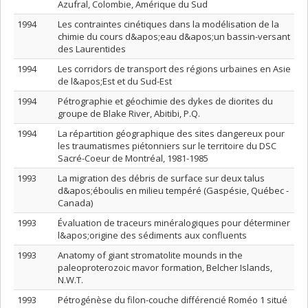
Azufral, Colombie, Amérique du Sud
1994
Les contraintes cinétiques dans la modélisation de la
chimie du cours d&apos;eau d&apos;un bassin-versant
des Laurentides
1994
Les corridors de transport des régions urbaines en Asie
de l&apos;Est et du Sud-Est
1994
Pétrographie et géochimie des dykes de diorites du
groupe de Blake River, Abitibi, P.Q.
1994
La répartition géographique des sites dangereux pour
les traumatismes piétonniers sur le territoire du DSC
Sacré-Coeur de Montréal, 1981-1985
1993
La migration des débris de surface sur deux talus
d&apos;éboulis en milieu tempéré (Gaspésie, Québec -
Canada)
1993
Évaluation de traceurs minéralogiques pour déterminer
l&apos;origine des sédiments aux confluents
1993
Anatomy of giant stromatolite mounds in the
paleoproterozoic mavor formation, Belcher Islands,
N.W.T.
1993
Pétrogénèse du filon-couche différencié Roméo 1 situé