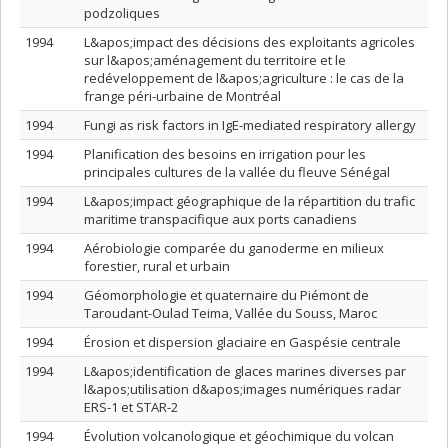
podzoliques
1994
L&apos;impact des décisions des exploitants agricoles
sur l&apos;aménagement du territoire et le
redéveloppement de l&apos;agriculture : le cas de la
frange péri-urbaine de Montréal
1994
Fungi as risk factors in IgE-mediated respiratory allergy
1994
Planification des besoins en irrigation pour les
principales cultures de la vallée du fleuve Sénégal
1994
L&apos;impact géographique de la répartition du trafic
maritime transpacifique aux ports canadiens
1994
Aérobiologie comparée du ganoderme en milieux
forestier, rural et urbain
1994
Géomorphologie et quaternaire du Piémont de
Taroudant-Oulad Teima, Vallée du Souss, Maroc
1994
Érosion et dispersion glaciaire en Gaspésie centrale
1994
L&apos;identification de glaces marines diverses par
l&apos;utilisation d&apos;images numériques radar
ERS-1 et STAR-2
1994
Évolution volcanologique et géochimique du volcan