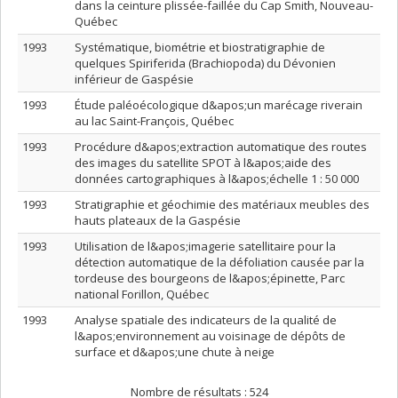
dans la ceinture plissée-faillée du Cap Smith, Nouveau-
Québec
1993
Systématique, biométrie et biostratigraphie de
quelques Spiriferida (Brachiopoda) du Dévonien
inférieur de Gaspésie
1993
Étude paléoécologique d&apos;un marécage riverain
au lac Saint-François, Québec
1993
Procédure d&apos;extraction automatique des routes
des images du satellite SPOT à l&apos;aide des
données cartographiques à l&apos;échelle 1 : 50 000
1993
Stratigraphie et géochimie des matériaux meubles des
hauts plateaux de la Gaspésie
1993
Utilisation de l&apos;imagerie satellitaire pour la
détection automatique de la défoliation causée par la
tordeuse des bourgeons de l&apos;épinette, Parc
national Forillon, Québec
1993
Analyse spatiale des indicateurs de la qualité de
l&apos;environnement au voisinage de dépôts de
surface et d&apos;une chute à neige
Nombre de résultats :
524