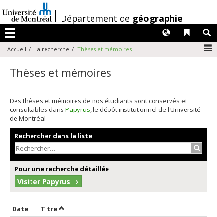
Passer
au
/
Département de
géographie
contenu
Langues
Liens 
R
Menu
N
Accueil
La recherche
Thèses et mémoires
Thèses et mémoires
Des thèses et mémoires de nos étudiants sont conservés et
consultables dans
Papyrus
, le dépôt institutionnel de l'Université
de Montréal.
Rechercher dans la liste
Recher
Pour une recherche détaillée
Visiter Papyrus
Trier par date en ordre croissant
Trier par titre en ordre croissant
Date
Titre