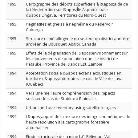
1995
Cartographie des dépôts superficiels à l&apos;aide de
la télédétection sur l&apos;Île Akpatok, baie
d&apos;Ungava, Territoires du Nord-Ouest
1995
Pegmatites et gneiss à néphéline du Réservoir
Cabonga
1995
Structure et métallogénie du secteur du district aurifère
archéen de Bousquet, Abitibi, Canada
1995
Effets de la dégradation de l&apos;environnement sur
les mouvements de population dans le district de
Petauke, Province de l&apos;Est, Zambie
1994
Acceptation sociale d&apos;écrans acoustiques en
bordure d&apos;autoroutes : le cas de Ville de Laval
(Québec)
1994
Vers une meilleure compréhension des impacts
sociaux : le cas de Stablex à Blainville.
1994
Urban land use inventory using satellite imagery
1994
L&apos;apport de la texture des images numériques de
haute résolution à la cartographie forestière
automatisée
1994
Étude structurale de la mine L.C. Béliveau, Val