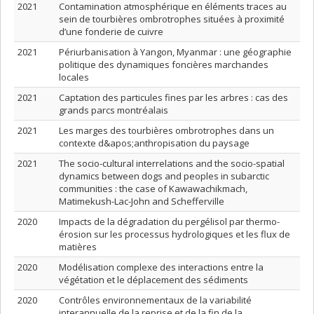
2021
Contamination atmosphérique en éléments traces au
sein de tourbières ombrotrophes situées à proximité
d’une fonderie de cuivre
2021
Périurbanisation à Yangon, Myanmar : une géographie
politique des dynamiques foncières marchandes
locales
2021
Captation des particules fines par les arbres : cas des
grands parcs montréalais
2021
Les marges des tourbières ombrotrophes dans un
contexte d&apos;anthropisation du paysage
2021
The socio-cultural interrelations and the socio-spatial
dynamics between dogs and peoples in subarctic
communities : the case of Kawawachikmach,
Matimekush-Lac-John and Schefferville
2020
Impacts de la dégradation du pergélisol par thermo-
érosion sur les processus hydrologiques et les flux de
matières
2020
Modélisation complexe des interactions entre la
végétation et le déplacement des sédiments
2020
Contrôles environnementaux de la variabilité
interannuelle de la reprise et de la fin de la