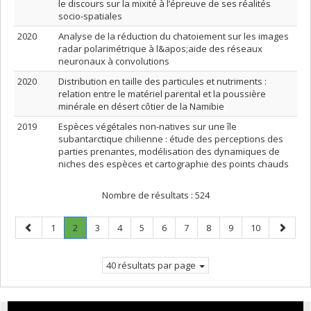
le discours sur la mixité à l’épreuve de ses réalités
socio-spatiales
2020
Analyse de la réduction du chatoiement sur les images
radar polarimétrique à l&apos;aide des réseaux
neuronaux à convolutions
2020
Distribution en taille des particules et nutriments :
relation entre le matériel parental et la poussière
minérale en désert côtier de la Namibie
2019
Espèces végétales non-natives sur une île
subantarctique chilienne : étude des perceptions des
parties prenantes, modélisation des dynamiques de
niches des espèces et cartographie des points chauds
Nombre de résultats :
524
Page
Page
Page
.
Page
Page
Page
Page
Page
Page
Page
Page
Page
1
2
3
4
5
6
7
8
9
10
précédente
Page
suivant
courante.
40 résultats par page