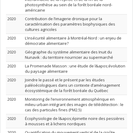
photosynthèse au sein de la forêt boréale nord-
américaine
2020
Contribution de l’imagerie dronique pour la
caractérisation des paramètres biophysiques des
cultures agricoles
2020
L’insécurité alimentaire à Montréal-Nord : un enjeu de
démocratie alimentaire?
2020
Géographie du système alimentaire des Inuit du
Nunavik : du territoire nourricier au supermarché
2020
La Promenade Masson : une étude de l&apos;évolution
du paysage alimentaire
2020
Joindre le passé et le présent par les études
paléoécologiques dans un contexte d’aménagement
écosystémique de la forêt boréale du Québec
2020
Monitoring de l’environnement atmosphérique en
milieu urbain intégrant des images de télédétection : le
cas des particules fines (PM2.5)
2020
Écophysiologie de l&apos;épinette noire des pessières
à mousses et à lichens nordiques
2020
Quantification du mouvement vertical de la croûte