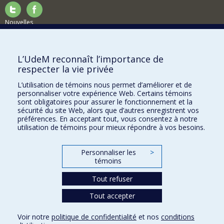
Nouvelles
Activités
Comment soutenir le Département?
L’UdeM reconnaît l’importance de
respecter la vie privée
BESOIN D'AIDE?
L’utilisation de témoins nous permet d’améliorer et de
Plan du site
personnaliser votre expérience Web. Certains témoins
Signaler une erreur
sont obligatoires pour assurer le fonctionnement et la
sécurité du site Web, alors que d’autres enregistrent vos
Accessibilité
préférences. En acceptant tout, vous consentez à notre
utilisation de témoins pour mieux répondre à vos besoins.
FACULTÉ DES ARTS ET DES SCIENCES
Nos départements et écoles
Personnaliser les
>
témoins
Nos centres d'études
Tout refuser
Nos programmes et cours
Tout accepter
Confidentialité
Voir notre
politique de confidentialité
et nos
conditions
Conditions d’utilisation