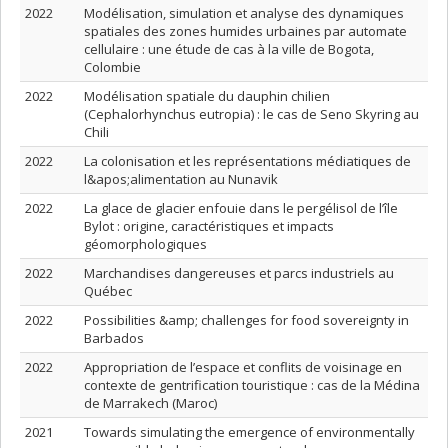
2022
Modélisation, simulation et analyse des dynamiques
spatiales des zones humides urbaines par automate
cellulaire : une étude de cas à la ville de Bogota,
Colombie
2022
Modélisation spatiale du dauphin chilien
(Cephalorhynchus eutropia) : le cas de Seno Skyring au
Chili
2022
La colonisation et les représentations médiatiques de
l&apos;alimentation au Nunavik
2022
La glace de glacier enfouie dans le pergélisol de l’île
Bylot : origine, caractéristiques et impacts
géomorphologiques
2022
Marchandises dangereuses et parcs industriels au
Québec
2022
Possibilities &amp; challenges for food sovereignty in
Barbados
2022
Appropriation de l’espace et conflits de voisinage en
contexte de gentrification touristique : cas de la Médina
de Marrakech (Maroc)
2021
Towards simulating the emergence of environmentally