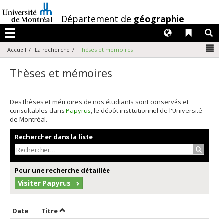
Passer
au
/
Département de
géographie
contenu
Langues
Liens 
R
Menu
N
Accueil
La recherche
Thèses et mémoires
Thèses et mémoires
Des thèses et mémoires de nos étudiants sont conservés et
consultables dans
Papyrus
, le dépôt institutionnel de l'Université
de Montréal.
Rechercher dans la liste
Recher
Pour une recherche détaillée
Visiter Papyrus
Trier par date en ordre croissant
Trier par titre en ordre croissant
Date
Titre