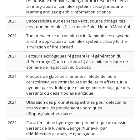
responsible behavior among natural resource users :
an integration of complex systems theory, machine
learning and geographic information science
2021
L’accessibilité aux espaces verts, source d’inégalités
environnementales ? : le cas de Saint-Henri à Montréal
2021
The prevalence of complexity in flammable ecosystems
and the application of complex systems theory to the
simulation of fire spread
2021
Facteurs écologiques régissant la régénération du
chêne rouge (Quercus rubra L.) à la limite nordique de
son aire de répartition au Québec
2021
Plaques de glace permanentes : étude de leurs
caractéristiques intrinsèques et de leurs effets sur la
dynamique hydrologique et biogéomorphologique des
versants du désert polaire arctique
2021
Utilisation des propriétés spectrales pour détecter le
stress dans les peuplements nordiques
d&apos;épinettes noires
2021
Caractérisation hydrogéomorphométrique du bassin
versant de la Rivière George (Nunavik) par
télédétection et analyse typologique