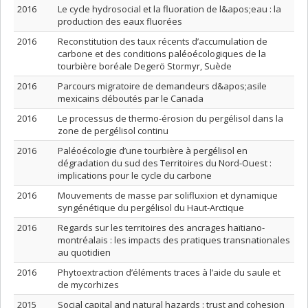
2016
Le cycle hydrosocial et la fluoration de l&apos;eau : la
production des eaux fluorées
2016
Reconstitution des taux récents d’accumulation de
carbone et des conditions paléoécologiques de la
tourbière boréale Degerö Stormyr, Suède
2016
Parcours migratoire de demandeurs d&apos;asile
mexicains déboutés par le Canada
2016
Le processus de thermo-érosion du pergélisol dans la
zone de pergélisol continu
2016
Paléoécologie d’une tourbière à pergélisol en
dégradation du sud des Territoires du Nord-Ouest :
implications pour le cycle du carbone
2016
Mouvements de masse par solifluxion et dynamique
syngénétique du pergélisol du Haut-Arctique
2016
Regards sur les territoires des ancrages haïtiano-
montréalais : les impacts des pratiques transnationales
au quotidien
2016
Phytoextraction d’éléments traces à l’aide du saule et
de mycorhizes
2015
Social capital and natural hazards : trust and cohesion