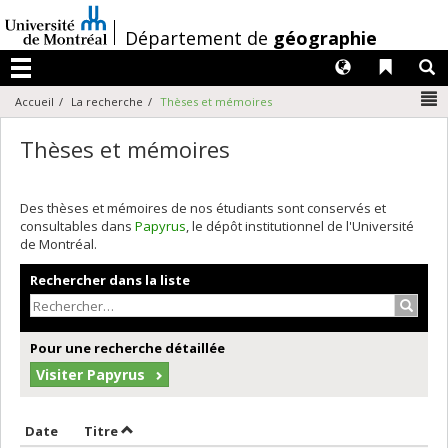
Passer
au
/
Département de
géographie
contenu
Langues
Liens 
R
Menu
N
Accueil
La recherche
Thèses et mémoires
Thèses et mémoires
Des thèses et mémoires de nos étudiants sont conservés et
consultables dans
Papyrus
, le dépôt institutionnel de l'Université
de Montréal.
Rechercher dans la liste
Recher
Pour une recherche détaillée
Visiter Papyrus
Trier par date en ordre croissant
Trier par titre en ordre croissant
Date
Titre