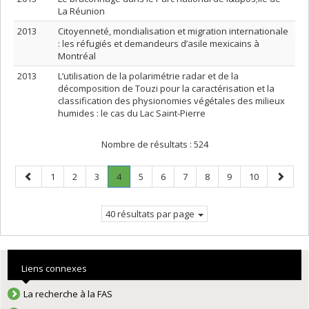
La Réunion
2013
Citoyenneté, mondialisation et migration internationale
: les réfugiés et demandeurs d’asile mexicains à
Montréal
2013
L’utilisation de la polarimétrie radar et de la
décomposition de Touzi pour la caractérisation et la
classification des physionomies végétales des milieux
humides : le cas du Lac Saint-Pierre
Nombre de résultats :
524
Page
Page
Page
Page
Page
.
Page
Page
Page
Page
Page
Page
Page
1
2
3
4
5
6
7
8
9
10
précédente
Page
suivant
courante.
40 résultats par page
Liens connexes
La recherche à la FAS