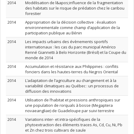
2014
Modélisation de l&apos;influence de la fragmentation
des habitats sur le risque de prédation chez le caribou
forestier
2014
Appropriation de la décision collective : évaluation
environnementale comme champ d’application de la
participation publique au Bénin
2014
Les impacts urbains des évènements sportifs
internationaux : les cas du parc municipal Américo
Renné Giannetti à Belo Horizonte (Brésil) et la Coupe du
monde de 2014
2014
Accumulation et résistance aux Philippines : conflits
fonciers dans les hautes-terres du Negros Oriental
2014
L’adaptation de l’agriculture au changement et à la
variabilité climatiques au Québec : un processus de
diffusion des innovations
2014
Utilisation de l’habitat et pressions anthropiques sur
une population de rorquals à bosse (Megaptera
novaeangliae) de Guadeloupe par suivi terrestre
2014
Variations inter- et intra-spécifiques de la
phytoextraction des éléments traces As, Cd, Cu, Ni, Pb
et Zn chez trois cultivars de saule