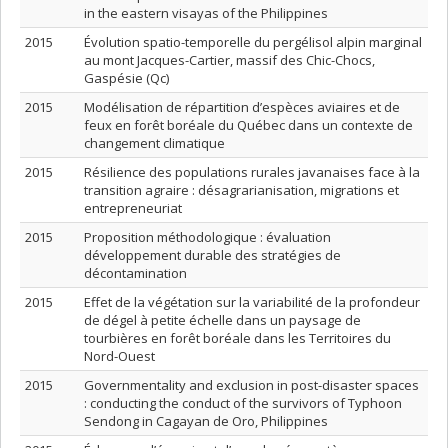
in the eastern visayas of the Philippines
2015
Évolution spatio-temporelle du pergélisol alpin marginal
au mont Jacques-Cartier, massif des Chic-Chocs,
Gaspésie (Qc)
2015
Modélisation de répartition d’espèces aviaires et de
feux en forêt boréale du Québec dans un contexte de
changement climatique
2015
Résilience des populations rurales javanaises face à la
transition agraire : désagrarianisation, migrations et
entrepreneuriat
2015
Proposition méthodologique : évaluation
développement durable des stratégies de
décontamination
2015
Effet de la végétation sur la variabilité de la profondeur
de dégel à petite échelle dans un paysage de
tourbières en forêt boréale dans les Territoires du
Nord-Ouest
2015
Governmentality and exclusion in post-disaster spaces
: conducting the conduct of the survivors of Typhoon
Sendong in Cagayan de Oro, Philippines