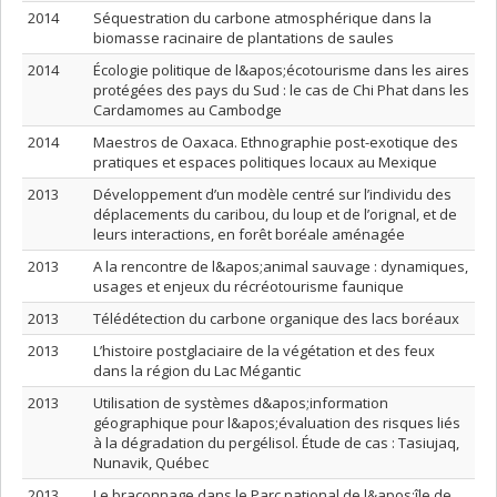
2014
Séquestration du carbone atmosphérique dans la
biomasse racinaire de plantations de saules
2014
Écologie politique de l&apos;écotourisme dans les aires
protégées des pays du Sud : le cas de Chi Phat dans les
Cardamomes au Cambodge
2014
Maestros de Oaxaca. Ethnographie post-exotique des
pratiques et espaces politiques locaux au Mexique
2013
Développement d’un modèle centré sur l’individu des
déplacements du caribou, du loup et de l’orignal, et de
leurs interactions, en forêt boréale aménagée
2013
A la rencontre de l&apos;animal sauvage : dynamiques,
usages et enjeux du récréotourisme faunique
2013
Télédétection du carbone organique des lacs boréaux
2013
L’histoire postglaciaire de la végétation et des feux
dans la région du Lac Mégantic
2013
Utilisation de systèmes d&apos;information
géographique pour l&apos;évaluation des risques liés
à la dégradation du pergélisol. Étude de cas : Tasiujaq,
Nunavik, Québec
2013
Le braconnage dans le Parc national de l&apos;île de