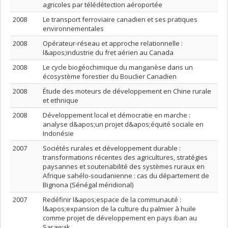
agricoles par télédétection aéroportée
2008
Le transport ferroviaire canadien et ses pratiques
environnementales
2008
Opérateur-réseau et approche relationnelle :
l&apos;industrie du fret aérien au Canada
2008
Le cycle biogéochimique du manganèse dans un
écosystème forestier du Bouclier Canadien
2008
Étude des moteurs de développement en Chine rurale
et ethnique
2008
Développement local et démocratie en marche :
analyse d&apos;un projet d&apos;équité sociale en
Indonésie
2007
Sociétés rurales et développement durable :
transformations récentes des agricultures, stratégies
paysannes et soutenabilité des systèmes ruraux en
Afrique sahélo-soudanienne : cas du département de
Bignona (Sénégal méridional)
2007
Redéfinir l&apos;espace de la communauté :
l&apos;expansion de la culture du palmier à huile
comme projet de développement en pays iban au
Sarawak