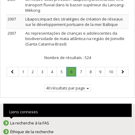
transport fluvial dans le bassin supérieur du Lancang-
Mékong
2007
L&apos;impact des stratégies de création de réseaux
sur le développement portuaire de la mer Baltique
2007
As representaçóes de crianças e adolescentes da
biodiversidade de mata atlântica na regiáo de Joinville
(Santa Catarina-Brasil)
Nombre de résultats :
524
Page
Page
Page
Page
Page
Page
Page
.
Page
Page
Page
Page
Page
1
2
3
4
5
6
7
8
9
10
précédente
Page
suivant
courante.
40 résultats par page
Liens connexes
La recherche à la FAS
Éthique de la recherche