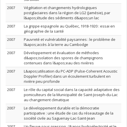
2007
Végétation et changements hydrologiques
postglaciaires dans la région de LG2 (Jamésie), par
l&apos;étude des sédiments d&apos;un lac
2007
La grippe espagnole au Québec, 1918-1920 : essai en
géographie de la santé
2007
Pauvreté et vulnérabilité paysannes : le problème de
l&apos;accès à la terre au Cambodge
2007
Développement et évaluation de méthodes
d&apos;isolation des spores de champignons
contenues dans l&apos;eau des rivières
2007
L&apos;utilisation du PC-ADP (Pulse-Coherent Acoustic
Doppler Profiler) dans un écoulement turbulent en
rivière peu profonde
2007
Le rôle du capital social dans la capacité adaptative des
pomiculteurs de la Municipalité de Saint-Joseph-du-Lac
au changement climatique
2007
Le développement durable et la démocratie
participative : une étude de cas du réseautage de la
société civile au Saguenay-Lac-Saint-Jean
2007
Un fleuve sous pression : l&apos;hydroélectricité et le