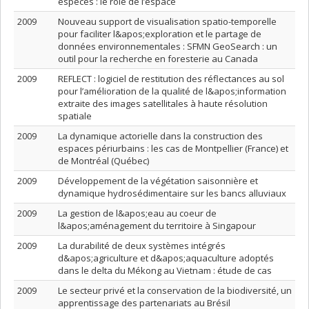
espèces : le rôle de l’espace
2009
Nouveau support de visualisation spatio-temporelle
pour faciliter l&apos;exploration et le partage de
données environnementales : SFMN GeoSearch : un
outil pour la recherche en foresterie au Canada
2009
REFLECT : logiciel de restitution des réflectances au sol
pour l’amélioration de la qualité de l&apos;information
extraite des images satellitales à haute résolution
spatiale
2009
La dynamique actorielle dans la construction des
espaces périurbains : les cas de Montpellier (France) et
de Montréal (Québec)
2009
Développement de la végétation saisonnière et
dynamique hydrosédimentaire sur les bancs alluviaux
2009
La gestion de l&apos;eau au coeur de
l&apos;aménagement du territoire à Singapour
2009
La durabilité de deux systèmes intégrés
d&apos;agriculture et d&apos;aquaculture adoptés
dans le delta du Mékong au Vietnam : étude de cas
2009
Le secteur privé et la conservation de la biodiversité, un
apprentissage des partenariats au Brésil