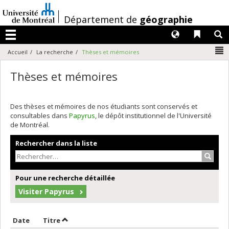
Passer
au
/
Département de
géographie
contenu
Langues
Liens 
R
Menu
N
Accueil
La recherche
Thèses et mémoires
Thèses et mémoires
Des thèses et mémoires de nos étudiants sont conservés et
consultables dans
Papyrus
, le dépôt institutionnel de l'Université
de Montréal.
Rechercher dans la liste
Recher
Pour une recherche détaillée
Visiter Papyrus
Trier par date en ordre croissant
Trier par titre en ordre croissant
Date
Titre