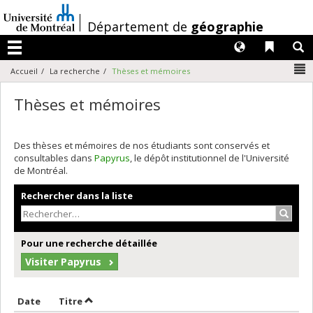
Passer
au
/
Département de
géographie
contenu
Langues
Liens 
R
Menu
N
Accueil
La recherche
Thèses et mémoires
Thèses et mémoires
Des thèses et mémoires de nos étudiants sont conservés et
consultables dans
Papyrus
, le dépôt institutionnel de l'Université
de Montréal.
Rechercher dans la liste
Recher
Pour une recherche détaillée
Visiter Papyrus
Trier par date en ordre décroissant
Trier par titre en ordre décroissant
Date
Titre