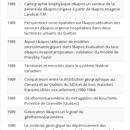
1989
Cartographie biophysique d&apos;un secteur de la
péninsule d&apos;Ungava à partir de l&apos;imagerie
Landsat-T.M.
1989
Perspectives socio-spatiales sur l&apos;utilisation des
services d&apos;urgence hospitaliers dans deux
territoires urbains du Québec
1989
&quot;L&apos;utilisation de modèles
microclimatologiques dans l&apos;évaluation du taux
d&apos;évapotranspiration : validation du modèle de
Priestley-Taylor
1989
Territoires et minorités dans le système fédéral
canadien
1989
Comparaison entre la distribution géographique au
Canada et au Québec du SIDA et de trois maladies
transmissibles sexuellement (1980-1984)
1989
Géothermobarométrie du métagabbro de Bouchette,
Province de Grenville (Québec)
1989
Élaboration d&apos;un logiciel de
géothermobarométrie
1989
Le contexte géologique du dépérissement des