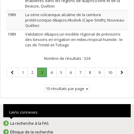
érablières dans les régions de l&apos;Estrie et de la
Beauce, Québec
1989
La série volcanique alcaline de la ceinture
protérozoïque d&apos;Akulivik (Cape-Smith), Nouveau-
Québec
1989
Validation d&apos;un modèle régional de prévisions
des besoins en irrigation en milieu tropical humide : le
cas de Trinité-et-Tobago
Nombre de résultats :
524
Page
Page
Page
Page
.
Page
Page
Page
Page
Page
Page
Page
Page
1
2
3
4
5
6
7
8
9
10
précédente
Page
suivant
courante.
10 résultats par page
Liens connexes
La recherche à la FAS
Éthique de la recherche