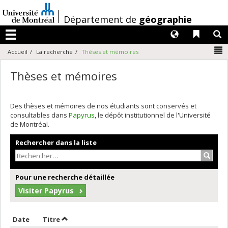
Passer
au
/
Département de
géographie
contenu
Langues
Liens 
R
Menu
N
Accueil
La recherche
Thèses et mémoires
Thèses et mémoires
Des thèses et mémoires de nos étudiants sont conservés et
consultables dans
Papyrus
, le dépôt institutionnel de l'Université
de Montréal.
Rechercher dans la liste
Recher
Pour une recherche détaillée
Visiter Papyrus
Trier par date en ordre décroissant
Trier par titre en ordre décroissant
Date
Titre