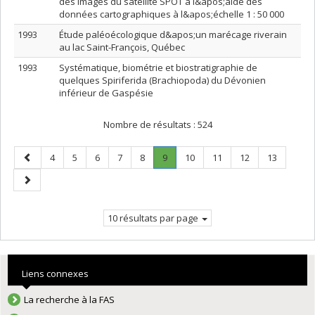
des images du satellite SPOT à l&apos;aide des
données cartographiques à l&apos;échelle 1 : 50 000
1993
Étude paléoécologique d&apos;un marécage riverain
au lac Saint-François, Québec
1993
Systématique, biométrie et biostratigraphie de
quelques Spiriferida (Brachiopoda) du Dévonien
inférieur de Gaspésie
Nombre de résultats :
524
Page
Page
Page
Page
Page
Page
Page
.
Page
Page
Page
Page
4
5
6
7
8
9
10
11
12
13
précédente
Page
Page
courante.
suivante
10 résultats par page
Liens connexes
La recherche à la FAS