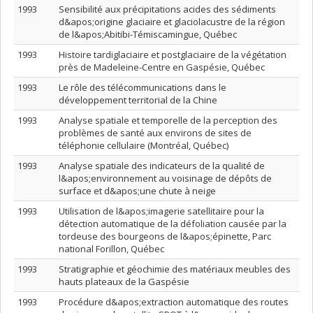
1993
Sensibilité aux précipitations acides des sédiments
d&apos;origine glaciaire et glaciolacustre de la région
de l&apos;Abitibi-Témiscamingue, Québec
1993
Histoire tardiglaciaire et postglaciaire de la végétation
près de Madeleine-Centre en Gaspésie, Québec
1993
Le rôle des télécommunications dans le
développement territorial de la Chine
1993
Analyse spatiale et temporelle de la perception des
problèmes de santé aux environs de sites de
téléphonie cellulaire (Montréal, Québec)
1993
Analyse spatiale des indicateurs de la qualité de
l&apos;environnement au voisinage de dépôts de
surface et d&apos;une chute à neige
1993
Utilisation de l&apos;imagerie satellitaire pour la
détection automatique de la défoliation causée par la
tordeuse des bourgeons de l&apos;épinette, Parc
national Forillon, Québec
1993
Stratigraphie et géochimie des matériaux meubles des
hauts plateaux de la Gaspésie
1993
Procédure d&apos;extraction automatique des routes