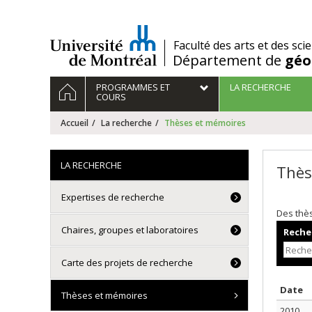
Passer
au
contenu
/
Faculté des arts et des sci
Département de
géo
Navigation
ACCUEIL
PROGRAMMES ET
LA RECHERCHE
principale
COURS
Accueil
La recherche
Thèses et mémoires
LA RECHERCHE
Thès
Expertises de recherche
Des thè
Chaires, groupes et laboratoires
Recher
Carte des projets de recherche
T
Date
Thèses et mémoires
2010