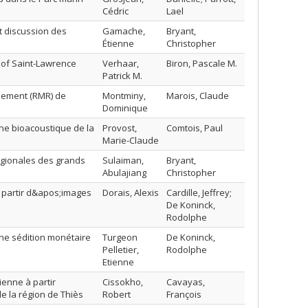
Cédric
Lael
t discussion des
Gamache,
Bryant,
Étienne
Christopher
 of Saint-Lawrence
Verhaar,
Biron, Pascale M.
Patrick M.
nsement (RMR) de
Montminy,
Marois, Claude
Dominique
che bioacoustique de la
Provost,
Comtois, Paul
Marie-Claude
égionales des grands
Sulaiman,
Bryant,
Abulajiang
Christopher
à partir d&apos;images
Dorais, Alexis
Cardille, Jeffrey;
De Koninck,
Rodolphe
ne sédition monétaire
Turgeon
De Koninck,
Pelletier,
Rodolphe
Etienne
enne à partir
Cissokho,
Cavayas,
de la région de Thiès
Robert
François