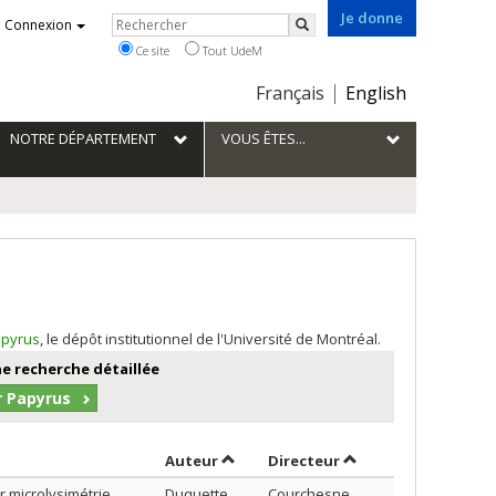
Je donne
Rechercher
Connexion
Rechercher
Ce site
Tout UdeM
Choix
Français
English
de
la
NOTRE DÉPARTEMENT
VOUS ÊTES...
langue
pyrus
, le dépôt institutionnel de l'Université de Montréal.
e recherche détaillée
r Papyrus
Trier par auteur en ordre décroissan
par contributeur en
Auteur
Directeur
r microlysimétrie
Duquette,
Courchesne,