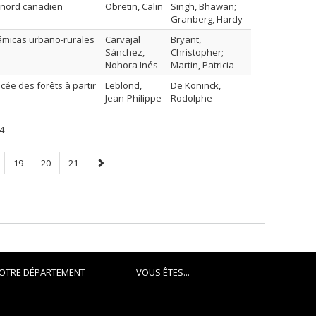
e nord canadien
Obretin, Calin
Singh, Bhawan;
Granberg, Hardy
námicas urbano-rurales
Carvajal
Bryant,
Sánchez,
Christopher;
Nohora Inés
Martin, Patricia
cée des forêts à partir
Leblond,
De Koninck,
Jean-Philippe
Rodolphe
4
ge
Page
Page
Page
Page
19
20
21
suivante
e.
OTRE DÉPARTEMENT
VOUS ÊTES...