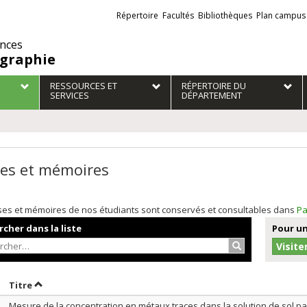
Liens
Répertoire
Facultés
Bibliothèques
Plan campus
externes
ences
graphie
RESSOURCES ET
RÉPERTOIRE DU
SERVICES
DÉPARTEMENT
es et mémoires
ses et mémoires de nos étudiants sont conservés et consultables dans
Pa
cher dans la liste
Pour un
Rechercher…
Visite
rier par date en ordre décroissant
Trier par titre en ordre décroissant
Titre
Mesure de la concentration en métaux traces dans la solution de sol pa