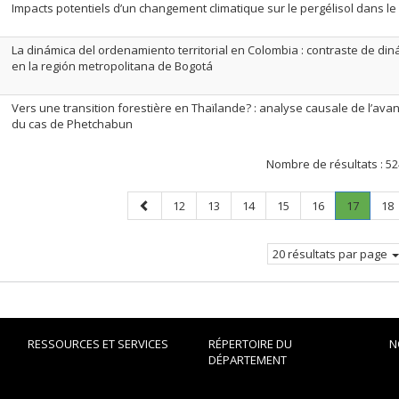
Impacts potentiels d’un changement climatique sur le pergélisol dans l
La dinámica del ordenamiento territorial en Colombia : contraste de di
en la región metropolitana de Bogotá
Vers une transition forestière en Thaïlande? : analyse causale de l’avan
du cas de Phetchabun
Nombre de résultats :
52
Page
Page
Page
Page
Page
Page
Page
.
Pa
12
13
14
15
16
17
18
précédente
Page
courant
20 résultats par page
RESSOURCES ET SERVICES
RÉPERTOIRE DU
N
DÉPARTEMENT