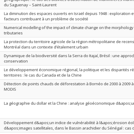
du Saguenay – Saint-Laurent
La diminution des espaces ouverts en Israël depuis 1948 : exploration e
facteurs contribuant à un problème de société
Numerical modelling of the impact of climate change on the morphology
tributaries
La protection du territoire agricole de la région métropolitaine de rece
Montréal dans un contexte d’étalement urbain
Dynamique de la biodiversité dans la Serra do Itajaí, Brésil : une appro
conservation
Le développement économique régional, la politique et les disparités r
territoires : le cas du Canada et de la Chine
Détection de points chauds de déforestation à Bornéo de 2000 à 2009 
MODIS
La géographie du dollar et la Chine : analyse géoéconomique d&apos;u
Développement d&apos;un indice de vulnérabilité à l&apos;érosion éoli
d&apos;images satellitales, dans le Bassin arachidier du Sénégal : cas 