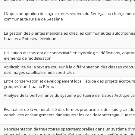
L&apos;adaptation des agriculteurs vivriers du Sénégal au changement c
communauté rurale de Sessène
La gestion des plantes médicinales chez les communautés autochtone
Huasteca Potosina, Mexique
Utilisation du concept de connectivité en hydrologie : définitions, appr
éléments de modélisation
Applicabilité de la texture couleur à la différentiation des classes d’occu
des images satellitales multispectrales
Entre conservation et développement local : étude des projets écotour
groupes quechua au Pérou
Analyse de la performance du système portuaire de l&apos;Arctique c
Évaluation de la vulnérabilité des fermes productrices de maïs-grain 
variabilités et changements climatiques : les cas de Montérégie-Ouest e
Représentation de trajectoires spatiotemporelles dans un système d’i
géographique : le cas des activités d’observation de mammifères marin