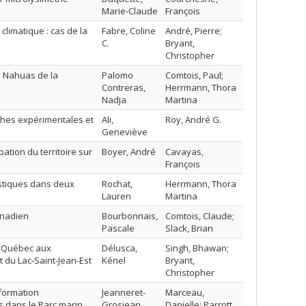
Marie-Claude
François
limatique : cas de la
Fabre, Coline
André, Pierre;
C.
Bryant,
Christopher
s Nahuas de la
Palomo
Comtois, Paul;
Contreras,
Herrmann, Thora
Nadja
Martina
oches expérimentales et
Ali,
Roy, André G.
Geneviève
pation du territoire sur
Boyer, André
Cavayas,
François
istiques dans deux
Rochat,
Herrmann, Thora
Lauren
Martina
anadien
Bourbonnais,
Comtois, Claude;
Pascale
Slack, Brian
du Québec aux
Délusca,
Singh, Bhawan;
t du Lac-Saint-Jean-Est
Kénel
Bryant,
Christopher
nformation
Jeanneret-
Marceau,
s dans le Parc marin
Grosjean,
Danielle; Parrott,