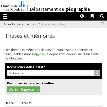
Passer
au
/
Département de
géographie
contenu
Langues
Liens 
R
Menu
N
Accueil
La recherche
Thèses et mémoires
Thèses et mémoires
Des thèses et mémoires de nos étudiants sont conservés et
consultables dans
Papyrus
, le dépôt institutionnel de l'Université
de Montréal.
Rechercher dans la liste
Recher
Pour une recherche détaillée
Visiter Papyrus
Trier par date en ordre décroissant
Trier par titre en ordre décroissant
Date
Titre