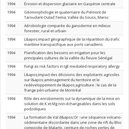
1994
Érosion et dispersion glaciaire en Gaspésie centrale
1994
Géomorphologie et quaternaire du Piémont de
Taroudant-Oulad Teima, Vallée du Souss, Maroc
1994
Aérobiologie comparée du ganoderme en milieux
forestier, rural et urbain
1994
L&apos;impact géographique de la répartition du trafic
maritime transpacifique aux ports canadiens
1994
Planification des besoins en irrigation pour les
principales cultures de la vallée du fleuve Sénégal
1994
Fungi as risk factors in IgE-mediated respiratory allergy
1994
L&apos;impact des décisions des exploitants agricoles
sur l&apos;aménagement du territoire et le
redéveloppement de l&apos;agriculture : le cas de la
frange péri-urbaine de Montréal
1994
Rôle des enrobements sur la dynamique de la mise en
solution de K et Mg non-échangeables dans les sols
podzoliques
1994
La formation de Val d&apos;Or : une séquence volcano-
sédimentaire discordante dans une zone de rift du Bloc
composite de Malartic, ceinture de roches vertes de