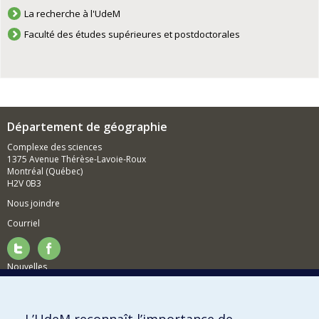
La recherche à l'UdeM
Faculté des études supérieures et postdoctorales
Département de géographie
Complexe des sciences
1375 Avenue Thérèse-Lavoie-Roux
Montréal (Québec)
H2V 0B3
Nous joindre
Courriel
Nouvelles
Activités
Comment soutenir le Département?