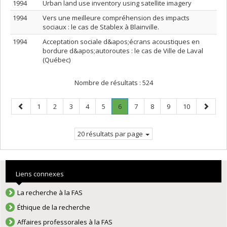
1994
Urban land use inventory using satellite imagery
1994
Vers une meilleure compréhension des impacts
sociaux : le cas de Stablex à Blainville.
1994
Acceptation sociale d&apos;écrans acoustiques en
bordure d&apos;autoroutes : le cas de Ville de Laval
(Québec)
Nombre de résultats :
524
Page
Page
Page
Page
Page
Page
Page
.
Page
Page
Page
Page
Page
1
2
3
4
5
6
7
8
9
10
précédente
Page
suivant
courante.
20 résultats par page
Liens connexes
La recherche à la FAS
Éthique de la recherche
Affaires professorales à la FAS