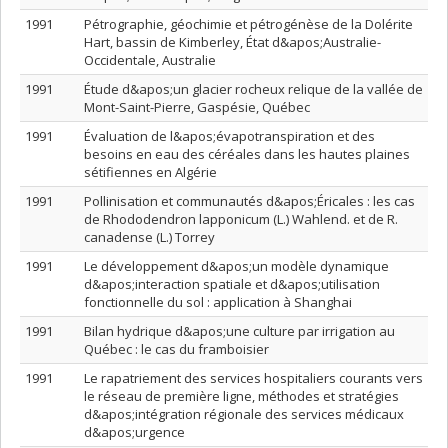
1991
Pétrographie, géochimie et pétrogénèse de la Dolérite
Hart, bassin de Kimberley, État d&apos;Australie-
Occidentale, Australie
1991
Étude d&apos;un glacier rocheux relique de la vallée de
Mont-Saint-Pierre, Gaspésie, Québec
1991
Évaluation de l&apos;évapotranspiration et des
besoins en eau des céréales dans les hautes plaines
sétifiennes en Algérie
1991
Pollinisation et communautés d&apos;Éricales : les cas
de Rhododendron lapponicum (L.) Wahlend. et de R.
canadense (L.) Torrey
1991
Le développement d&apos;un modèle dynamique
d&apos;interaction spatiale et d&apos;utilisation
fonctionnelle du sol : application à Shanghai
1991
Bilan hydrique d&apos;une culture par irrigation au
Québec : le cas du framboisier
1991
Le rapatriement des services hospitaliers courants vers
le réseau de première ligne, méthodes et stratégies
d&apos;intégration régionale des services médicaux
d&apos;urgence