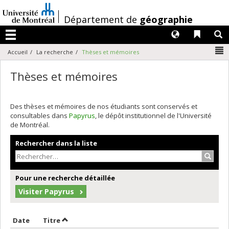
Passer
au
/
Département de
géographie
contenu
Langues
Liens 
R
Menu
N
Accueil
La recherche
Thèses et mémoires
Thèses et mémoires
Des thèses et mémoires de nos étudiants sont conservés et
consultables dans
Papyrus
, le dépôt institutionnel de l'Université
de Montréal.
Rechercher dans la liste
Recher
Pour une recherche détaillée
Visiter Papyrus
Trier par date en ordre décroissant
Trier par titre en ordre décroissant
Date
Titre