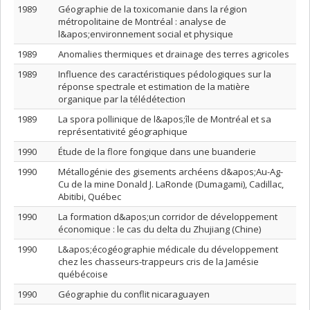
1989
Géographie de la toxicomanie dans la région
métropolitaine de Montréal : analyse de
l&apos;environnement social et physique
1989
Anomalies thermiques et drainage des terres agricoles
1989
Influence des caractéristiques pédologiques sur la
réponse spectrale et estimation de la matière
organique par la télédétection
1989
La spora pollinique de l&apos;île de Montréal et sa
représentativité géographique
1990
Étude de la flore fongique dans une buanderie
1990
Métallogénie des gisements archéens d&apos;Au-Ag-
Cu de la mine Donald J. LaRonde (Dumagami), Cadillac,
Abitibi, Québec
1990
La formation d&apos;un corridor de développement
économique : le cas du delta du Zhujiang (Chine)
1990
L&apos;écogéographie médicale du développement
chez les chasseurs-trappeurs cris de la Jamésie
québécoise
1990
Géographie du conflit nicaraguayen