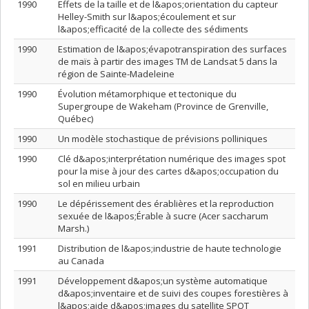
1990
Effets de la taille et de l&apos;orientation du capteur
Helley-Smith sur l&apos;écoulement et sur
l&apos;efficacité de la collecte des sédiments
1990
Estimation de l&apos;évapotranspiration des surfaces
de maïs à partir des images TM de Landsat 5 dans la
région de Sainte-Madeleine
1990
Évolution métamorphique et tectonique du
Supergroupe de Wakeham (Province de Grenville,
Québec)
1990
Un modèle stochastique de prévisions polliniques
1990
Clé d&apos;interprétation numérique des images spot
pour la mise à jour des cartes d&apos;occupation du
sol en milieu urbain
1990
Le dépérissement des érablières et la reproduction
sexuée de l&apos;Érable à sucre (Acer saccharum
Marsh.)
1991
Distribution de l&apos;industrie de haute technologie
au Canada
1991
Développement d&apos;un système automatique
d&apos;inventaire et de suivi des coupes forestières à
l&apos;aide d&apos;images du satellite SPOT