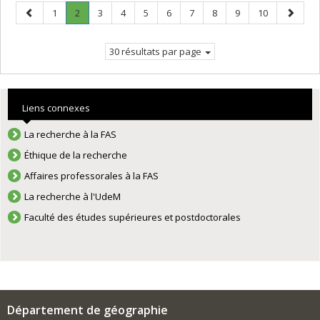
Page
Page
Page
.
Page
Page
Page
Page
Page
Page
Page
Page
Page
1
2
3
4
5
6
7
8
9
10
précédente
Page
suivant
courante.
30 résultats par page
Liens connexes
La recherche à la FAS
Éthique de la recherche
Affaires professorales à la FAS
La recherche à l'UdeM
Faculté des études supérieures et postdoctorales
Département de géographie