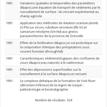
1991
Variations spatiales et temporelles des paramètres
d&apos;une équation de transport de sédiments par le
ruissellement de surface : du versant expérimental au
champ agricole
1991
Application des méthodes de datation uranium-plomb
(U-Pb) sur zircon, rubidium-strontium (Rb-Sr) et
samarium-néodyme (Sm-Nd) aux gneiss
parautochtones de la province de Grenville
1991
Effets de la fertilisation d&apos;un sol podzolique sur
la composition chimique des précipitations sous
couvert forestier (throughfall)
1991
Caractéristiques sédimentologiques des confluents de
cours d&apos;eau naturels à lit sablonneux
1991
Effet des dépressions superficielles sur le
ruissellement à la surface d&apos;un versant
1991
Le complexe deltaïque de la formation de York River
(dévonien inférieur) de la région de Gaspé :
paléoécologie et biostratigraphie
Nombre de résultats :
524