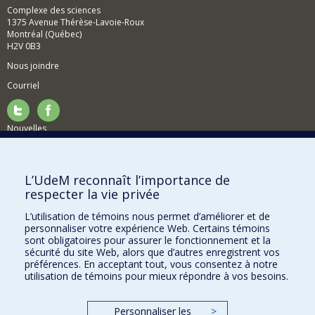
Complexe des sciences
1375 Avenue Thérèse-Lavoie-Roux
Montréal (Québec)
H2V 0B3
Nous joindre
Courriel
Nouvelles
Activités
Comment soutenir le Département?
L’UdeM reconnaît l’importance de
respecter la vie privée
BESOIN D'AIDE?
L’utilisation de témoins nous permet d’améliorer et de
Plan du site
personnaliser votre expérience Web. Certains témoins
Signaler une erreur
sont obligatoires pour assurer le fonctionnement et la
sécurité du site Web, alors que d’autres enregistrent vos
Accessibilité
préférences. En acceptant tout, vous consentez à notre
utilisation de témoins pour mieux répondre à vos besoins.
FACULTÉ DES ARTS ET DES SCIENCES
Nos départements et écoles
Personnaliser les
>