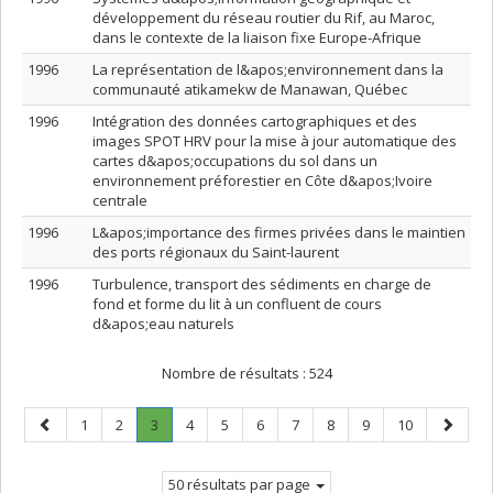
développement du réseau routier du Rif, au Maroc,
dans le contexte de la liaison fixe Europe-Afrique
1996
La représentation de l&apos;environnement dans la
communauté atikamekw de Manawan, Québec
1996
Intégration des données cartographiques et des
images SPOT HRV pour la mise à jour automatique des
cartes d&apos;occupations du sol dans un
environnement préforestier en Côte d&apos;Ivoire
centrale
1996
L&apos;importance des firmes privées dans le maintien
des ports régionaux du Saint-laurent
1996
Turbulence, transport des sédiments en charge de
fond et forme du lit à un confluent de cours
d&apos;eau naturels
Nombre de résultats :
524
Page
Page
Page
Page
.
Page
Page
Page
Page
Page
Page
Page
Page
1
2
3
4
5
6
7
8
9
10
précédente
Page
suivant
courante.
50 résultats par page