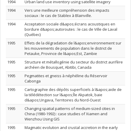
1994
Urban land use inventory using satellite imagery
1994
Vers une meilleure compréhension des impacts
sociaux : le cas de Stablex à Blainville.
1994
Acceptation sociale d&apos;écrans acoustiques en
bordure d&apos;autoroutes : le cas de Ville de Laval
(Québec)
1995
Effets de la dégradation de l&apos;environnement sur
les mouvements de population dans le district de
Petauke, Province de l&apos;Est, Zambie
1995
Structure et métallogénie du secteur du district aurifère
archéen de Bousquet, Abitibi, Canada
1995
Pegmatites et gneiss à néphéline du Réservoir
Cabonga
1995
Cartographie des dépôts superficiels à l&apos;aide de
la télédétection sur l&apos;Île Akpatok, baie
d&apos;Ungava, Territoires du Nord-Ouest
1995
Changing spatial patterns of medium-sized cities in
China (1980-1992) : case studies of Xiamen and
Wenzhou Using GIS
1995
Magmatic evolution and crustal accretion in the early