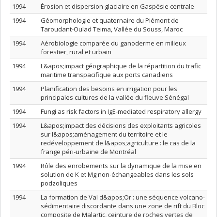
1994
Érosion et dispersion glaciaire en Gaspésie centrale
1994
Géomorphologie et quaternaire du Piémont de
Taroudant-Oulad Teima, Vallée du Souss, Maroc
1994
Aérobiologie comparée du ganoderme en milieux
forestier, rural et urbain
1994
L&apos;impact géographique de la répartition du trafic
maritime transpacifique aux ports canadiens
1994
Planification des besoins en irrigation pour les
principales cultures de la vallée du fleuve Sénégal
1994
Fungi as risk factors in IgE-mediated respiratory allergy
1994
L&apos;impact des décisions des exploitants agricoles
sur l&apos;aménagement du territoire et le
redéveloppement de l&apos;agriculture : le cas de la
frange péri-urbaine de Montréal
1994
Rôle des enrobements sur la dynamique de la mise en
solution de K et Mg non-échangeables dans les sols
podzoliques
1994
La formation de Val d&apos;Or : une séquence volcano-
sédimentaire discordante dans une zone de rift du Bloc
composite de Malartic, ceinture de roches vertes de