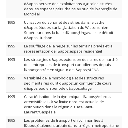
d&apos;oeuvre des exploitations agricoles situées
dans les espaces périurbains au sud de l&apos;île de
Montréal
1995
Utilisation du sonar et des stries dans le cadre
d&apos;études sur la glaciation du Wisconsinien
Supérieur dans la baie d&apos;Ungava et le détroit
d&apos;Hudson
1995
Le soufflage de la neige sur les terrains privés et la
représentation de l&apos;espace résidentiel
1995
Les stratégies d&apos;extension des aires de marché
des entreprises de transport canadiennes depuis
l&apos;entrée en vigueur de l&apos;ALÉNA
1995
Variabilité de la morphologie et des structures
sédimentaires du lit d&apos;un confluent de cours
d&apos;eau en période d&apos;étiage
1995
Caractérisation de la dynamique d&apos;Ambrosia
artemisiifolia L. à sa limite nord-est actuelle de
distribution dans la région du Bas-Saint-
Laurent/Gaspésie
1995
Les problèmes de transport en commun liés à
l&apos;étalement urbain dans la région métropolitaine