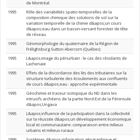
de Montréal
1995
Rôle des variabilités spatio-temporelles de la
composition chimique des solutions de sol sur la
variation temporelle de la chimie d&apos;un cours
d&apos;eau dans un bassin-versant forestier de tête
de réseau
1995
Géomorphologie du quaternaire de la Région de
Frélighsburg-Sutton-Abercorn (Québec)
1995
L&apos;image du périurbain : le cas des résidants de
Lachenaie
1995
Effets de la discordance des lits des tributaires sur la
structure turbulente des écoulements aux confluents
de cours d&apos;eau : approche expérimentale
1995
Géochimie et traceur isotopique du ND dans les
intrusifs archéens de la partie Nord-Est de la Péninsule
d&apos;Ungava
1995
L&apos;influence de la participation dans la collectivité
sur la réussite d&apos;un développement économique
local et communautaire: comparaison entre milieux
urbains et milieux ruraux
1996
Systèmes d&apos;information géographique et