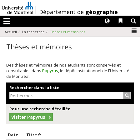
Passer
au
/
Département de
géographie
contenu
Langues
Liens 
R
Menu
N
Accueil
La recherche
Thèses et mémoires
Thèses et mémoires
Des thèses et mémoires de nos étudiants sont conservés et
consultables dans
Papyrus
, le dépôt institutionnel de l'Université
de Montréal.
Rechercher dans la liste
Recher
Pour une recherche détaillée
Visiter Papyrus
Trier par date en ordre décroissant
Trier par titre en ordre décroissant
Date
Titre