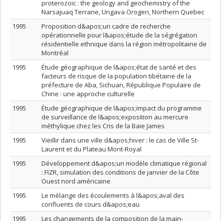
proterozoic : the geology and geochemistry of the
Narsajuaq Terrane, Ungava Orogen, Northern Quebec
1995
Proposition d&apos;un cadre de recherche
opérationnelle pour l&apos;étude de la ségrégation
résidentielle ethnique dans la région métropolitaine de
Montréal
1995
Étude géographique de l&apos;état de santé et des
facteurs de risque de la population tibétaine de la
préfecture de Aba, Sichuan, République Populaire de
Chine : une approche culturelle
1995
Étude géographique de l&apos;impact du programme
de surveillance de l&apos;exposition au mercure
méthylique chez les Cris de la Baie James
1995
Vieillir dans une ville d&apos;hiver : le cas de Ville St-
Laurent et du Plateau Mont-Royal
1995
Développement d&apos;un modèle climatique régional
: FIZR, simulation des conditions de janvier de la Côte
Ouest nord américaine
1995
Le mélange des écoulements à l&apos;aval des
confluents de cours d&apos;eau
1995
Les changements de la composition de la main-