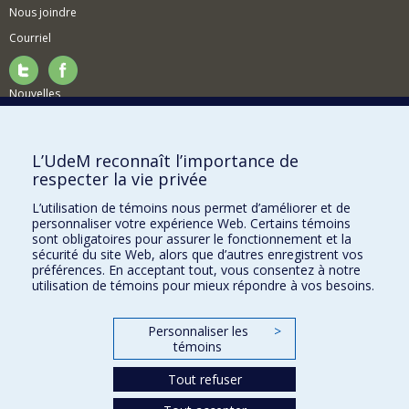
Nous joindre
Courriel
Nouvelles
Activités
Comment soutenir le Département?
L’UdeM reconnaît l’importance de
respecter la vie privée
BESOIN D'AIDE?
L’utilisation de témoins nous permet d’améliorer et de
Plan du site
personnaliser votre expérience Web. Certains témoins
Signaler une erreur
sont obligatoires pour assurer le fonctionnement et la
sécurité du site Web, alors que d’autres enregistrent vos
Accessibilité
préférences. En acceptant tout, vous consentez à notre
utilisation de témoins pour mieux répondre à vos besoins.
FACULTÉ DES ARTS ET DES SCIENCES
Nos départements et écoles
Personnaliser les
>
témoins
Nos centres d'études
Tout refuser
Nos programmes et cours