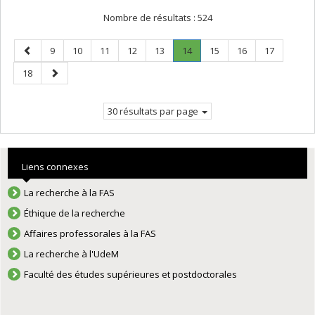
Nombre de résultats :
524
Page
Page
Page
Page
Page
Page
Page
.
Page
Page
Page
9
10
11
12
13
14
15
16
17
précédente
Page
Page
Page
18
courante.
suivante
30 résultats par page
Liens connexes
La recherche à la FAS
Éthique de la recherche
Affaires professorales à la FAS
La recherche à l'UdeM
Faculté des études supérieures et postdoctorales