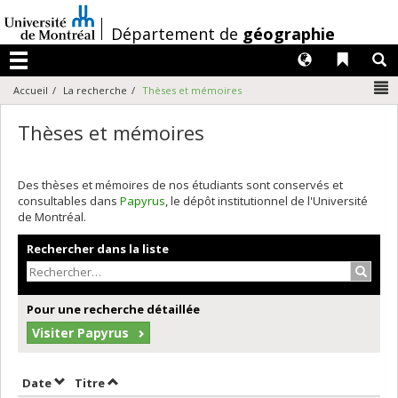
Passer
au
/
Département de
géographie
contenu
Langues
Liens 
R
Menu
N
Accueil
La recherche
Thèses et mémoires
Thèses et mémoires
Des thèses et mémoires de nos étudiants sont conservés et
consultables dans
Papyrus
, le dépôt institutionnel de l'Université
de Montréal.
Rechercher dans la liste
Recher
Pour une recherche détaillée
Visiter Papyrus
Trier par date en ordre croissant
Trier par titre en ordre croissant
Date
Titre