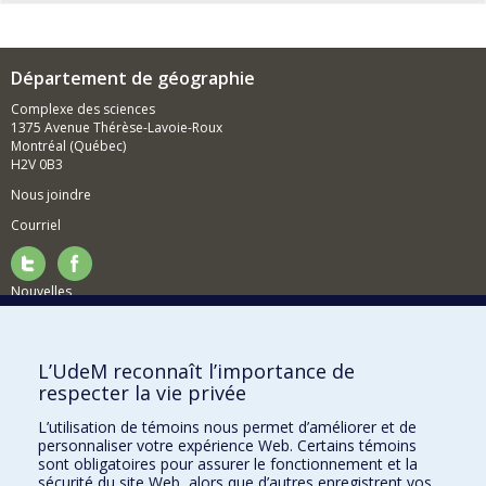
Département de géographie
Complexe des sciences
1375 Avenue Thérèse-Lavoie-Roux
Montréal (Québec)
H2V 0B3
Nous joindre
Courriel
Nouvelles
Activités
Comment soutenir le Département?
L’UdeM reconnaît l’importance de
respecter la vie privée
BESOIN D'AIDE?
L’utilisation de témoins nous permet d’améliorer et de
Plan du site
personnaliser votre expérience Web. Certains témoins
Signaler une erreur
sont obligatoires pour assurer le fonctionnement et la
sécurité du site Web, alors que d’autres enregistrent vos