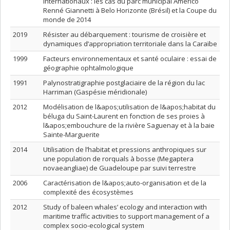
internationaux : les cas du parc municipal Américo
Renné Giannetti à Belo Horizonte (Brésil) et la Coupe du
monde de 2014
2019
Résister au débarquement : tourisme de croisière et
dynamiques d’appropriation territoriale dans la Caraïbe
1999
Facteurs environnementaux et santé oculaire : essai de
géographie ophtalmologique
1991
Palynostratigraphie postglaciaire de la région du lac
Harriman (Gaspésie méridionale)
2012
Modélisation de l&apos;utilisation de l&apos;habitat du
béluga du Saint-Laurent en fonction de ses proies à
l&apos;embouchure de la rivière Saguenay et à la baie
Sainte-Marguerite
2014
Utilisation de l’habitat et pressions anthropiques sur
une population de rorquals à bosse (Megaptera
novaeangliae) de Guadeloupe par suivi terrestre
2006
Caractérisation de l&apos;auto-organisation et de la
complexité des écosystèmes
2012
Study of baleen whales’ ecology and interaction with
maritime traffic activities to support management of a
complex socio-ecological system