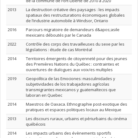
de la commune de Fort-Liberté de 2010 à 2020
2013
La destruction créative des paysages : les impacts
spatiaux des restructurations économiques globales
de l’industrie automobile à Windsor, Ontario
2016
Parcours migratoire de demandeurs d&apos;asile
mexicains déboutés par le Canada
2022
Contrôle des corps des travailleuses du sexe par les
législations : étude de cas Montréal
2014
Territoires émergents de citoyenneté pour des jeunes
des Premières Nations du Québec : contraintes et
ouvertures de dialogues aux voix/es multiples
2019
Geopolítica de las Emociones: masculinidades y
subjetividades de los trabajadores agrícolas
transmigrantes mexicanos y guatemaltecos que
laboran en Quebec
2014
Maestros de Oaxaca. Ethnographie post-exotique des
pratiques et espaces politiques locaux au Mexique
2013
Les discours ruraux, urbains et périurbains du cinéma
québécois
2014
Les impacts urbains des évènements sportifs