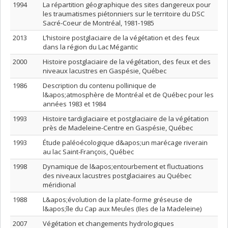
1994
La répartition géographique des sites dangereux pour
les traumatismes piétonniers sur le territoire du DSC
Sacré-Coeur de Montréal, 1981-1985
2013
L’histoire postglaciaire de la végétation et des feux
dans la région du Lac Mégantic
2000
Histoire postglaciaire de la végétation, des feux et des
niveaux lacustres en Gaspésie, Québec
1986
Description du contenu pollinique de
l&apos;atmosphère de Montréal et de Québec pour les
années 1983 et 1984
1993
Histoire tardiglaciaire et postglaciaire de la végétation
près de Madeleine-Centre en Gaspésie, Québec
1993
Étude paléoécologique d&apos;un marécage riverain
au lac Saint-François, Québec
1998
Dynamique de l&apos;entourbement et fluctuations
des niveaux lacustres postglaciaires au Québec
méridional
1988
L&apos;évolution de la plate-forme gréseuse de
l&apos;île du Cap aux Meules (Iles de la Madeleine)
2007
Végétation et changements hydrologiques