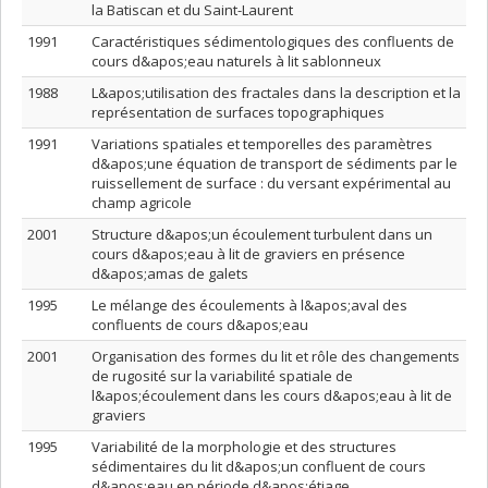
la Batiscan et du Saint-Laurent
1991
Caractéristiques sédimentologiques des confluents de
cours d&apos;eau naturels à lit sablonneux
1988
L&apos;utilisation des fractales dans la description et la
représentation de surfaces topographiques
1991
Variations spatiales et temporelles des paramètres
d&apos;une équation de transport de sédiments par le
ruissellement de surface : du versant expérimental au
champ agricole
2001
Structure d&apos;un écoulement turbulent dans un
cours d&apos;eau à lit de graviers en présence
d&apos;amas de galets
1995
Le mélange des écoulements à l&apos;aval des
confluents de cours d&apos;eau
2001
Organisation des formes du lit et rôle des changements
de rugosité sur la variabilité spatiale de
l&apos;écoulement dans les cours d&apos;eau à lit de
graviers
1995
Variabilité de la morphologie et des structures
sédimentaires du lit d&apos;un confluent de cours
d&apos;eau en période d&apos;étiage