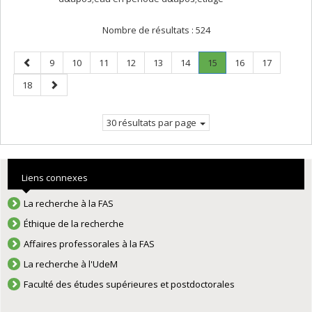
Nombre de résultats :
524
Page
Page
Page
Page
Page
Page
Page
Page
.
Page
Page
9
10
11
12
13
14
15
16
17
précédente
Page
Page
Page
18
courante.
suivante
30 résultats par page
Liens connexes
La recherche à la FAS
Éthique de la recherche
Affaires professorales à la FAS
La recherche à l'UdeM
Faculté des études supérieures et postdoctorales