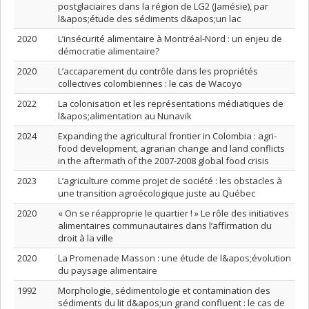
postglaciaires dans la région de LG2 (Jamésie), par
l&apos;étude des sédiments d&apos;un lac
2020
L’insécurité alimentaire à Montréal-Nord : un enjeu de
démocratie alimentaire?
2020
L’accaparement du contrôle dans les propriétés
collectives colombiennes : le cas de Wacoyo
2022
La colonisation et les représentations médiatiques de
l&apos;alimentation au Nunavik
2024
Expanding the agricultural frontier in Colombia : agri-
food development, agrarian change and land conflicts
in the aftermath of the 2007-2008 global food crisis
2023
L’agriculture comme projet de société : les obstacles à
une transition agroécologique juste au Québec
2020
« On se réapproprie le quartier ! » Le rôle des initiatives
alimentaires communautaires dans l’affirmation du
droit à la ville
2020
La Promenade Masson : une étude de l&apos;évolution
du paysage alimentaire
1992
Morphologie, sédimentologie et contamination des
sédiments du lit d&apos;un grand confluent : le cas de