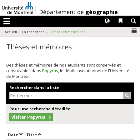
Passer
au
/
Département de
géographie
contenu
Langues
Liens 
R
Menu
N
Accueil
La recherche
Thèses et mémoires
Thèses et mémoires
Des thèses et mémoires de nos étudiants sont conservés et
consultables dans
Papyrus
, le dépôt institutionnel de l'Université
de Montréal.
Rechercher dans la liste
Recher
Pour une recherche détaillée
Visiter Papyrus
Trier par date en ordre croissant
Trier par titre en ordre croissant
Date
Titre