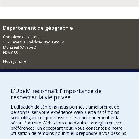
Département de géographie
Complexe des sciences
1375 Avenue Thérèse-Lavoie-Roux
Montréal (Québec)
H2V 0B3
Nous joindre
Courriel
Nouvelles
L’UdeM reconnaît l’importance de
respecter la vie privée
Activités
L’utilisation de témoins nous permet d’améliorer et de
Comment soutenir le Département?
personnaliser votre expérience Web. Certains témoins
sont obligatoires pour assurer le fonctionnement et la
BESOIN D'AIDE?
sécurité du site Web, alors que d’autres enregistrent vos
préférences. En acceptant tout, vous consentez à notre
Plan du site
utilisation de témoins pour mieux répondre à vos besoins.
Signaler une erreur