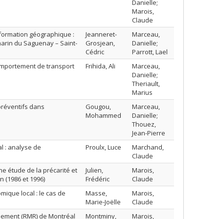
Danielle;
Marois,
Claude
nformation géographique :
Jeanneret-
Marceau,
marin du Saguenay – Saint-
Grosjean,
Danielle;
Cédric
Parrott, Lael
omportement de transport
Frihida, Ali
Marceau,
Danielle;
Theriault,
Marius
préventifs dans
Gougou,
Marceau,
Mohammed
Danielle;
Thouez,
Jean-Pierre
l : analyse de
Proulx, Luce
Marchand,
Claude
ne étude de la précarité et
Julien,
Marois,
 (1986 et 1996)
Frédéric
Claude
que local : le cas de
Masse,
Marois,
Marie-Joëlle
Claude
ensement (RMR) de Montréal
Montminy,
Marois,