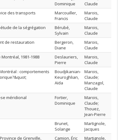
Dominique
Claude
vice des transports
Marcouiller,
Marois,
Francis
Claude
étude de la ségrégation
Bérubé,
Marois,
Sylvain
Claude
nt de restauration
Bergeron,
Marois,
Diane
Claude
e Montréal, 1981-1988
Deslauriers,
Marois,
Pierre
Claude
 Montréal : comportements
Boudjikanian-
Marois,
orique?&quot;
Keuroghlian,
Claude;
Aïda
Manzagol,
Claude
èse méridional
Fortier,
Marois,
Dominique
Claude;
Thouez,
Jean-Pierre
Brunet,
Martignole,
Solange
Jacques
rovince de Grenville,
Camion, Éric
Martignole,