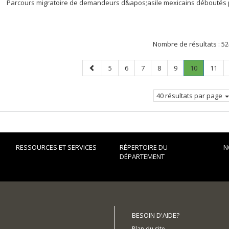
Parcours migratoire de demandeurs d&apos;asile mexicains déboutés 
Nombre de résultats :
52
Page
Page
Page
Page
Page
Page
Page
.
Page
5
6
7
8
9
10
11
précédente
Page
courante.
40 résultats par page
RESSOURCES ET SERVICES
RÉPERTOIRE DU
N
DÉPARTEMENT
BESOIN D'AIDE?
Plan du site