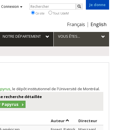
Je donne
Rechercher
Connexion
Rechercher
Ce site
Tout UdeM
Choix
Français
English
de
la
NOTRE DÉPARTEMENT
VOUS ÊTES...
langue
pyrus
, le dépôt institutionnel de l'Université de Montréal.
e recherche détaillée
r Papyrus
Trier par auteur en ordre croiss
par contributeu
Auteur
Directeur
d-américain
Forest, Patrick
Manzagol,