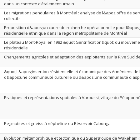
dans un contexte d’étalement urbain
Les migrations pendulaires à Montréal : analyse de l&apos;offre de ser
collectifs
Proposition d&apos;un cadre de recherche opérationnelle pour l&apos;
résidentielle ethnique dans la région métropolitaine de Montréal
Le plateau Mont-Royal en 1982 &quot;Gentrification&quot; ou mouveme
résidentielle
Changements agricoles et adaptation des exploitants sur la Rive Sud d
&quot;L&apos;insertion résidentielle et économique des Arméniens de
d&apos;une communauté culturelle ou d&apos;une communauté diasp
Pratiques et représentations spatiales à Varoussi, village du Péloponn
Pegmatites et gneiss à néphéline du Réservoir Cabonga
Évolution métamorphique et tectonique du Supergroupe de Wakeham (P