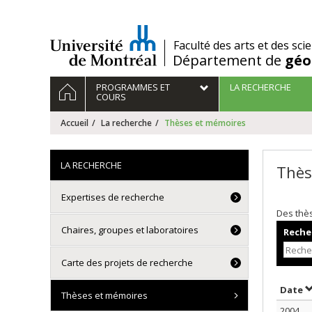
Passer
au
contenu
/
Faculté des arts et des sci
Département de
géo
Navigation
ACCUEIL
PROGRAMMES ET
LA RECHERCHE
principale
COURS
Accueil
La recherche
Thèses et mémoires
LA RECHERCHE
Thès
Expertises de recherche
Des thè
Chaires, groupes et laboratoires
Recher
Carte des projets de recherche
T
Date
Thèses et mémoires
2004