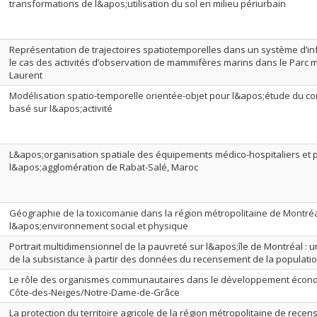
transformations de l&apos;utilisation du sol en milieu périurbain
Représentation de trajectoires spatiotemporelles dans un système d’i
le cas des activités d’observation de mammifères marins dans le Parc 
Laurent
Modélisation spatio-temporelle orientée-objet pour l&apos;étude du c
basé sur l&apos;activité
L&apos;organisation spatiale des équipements médico-hospitaliers et 
l&apos;agglomération de Rabat-Salé, Maroc
Géographie de la toxicomanie dans la région métropolitaine de Montréa
l&apos;environnement social et physique
Portrait multidimensionnel de la pauvreté sur l&apos;île de Montréal : u
de la subsistance à partir des données du recensement de la population
Le rôle des organismes communautaires dans le développement économi
Côte-des-Neiges/Notre-Dame-de-Grâce
La protection du territoire agricole de la région métropolitaine de rec