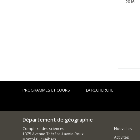
2016
PROGRAMMES ET COURS
LA RECHERCHE
Département de géographie
Complexe des sciences
Nouvelles
1375 Avenue Thérèse-Lavoie-Roux
Activités
Montréal (Québec)