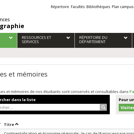
Liens
Répertoire
Facultés
Bibliothèques
Plan campus
externes
ences
graphie
RESSOURCES ET
RÉPERTOIRE DU
SERVICES
DÉPARTEMENT
es et mémoires
ses et mémoires de nos étudiants sont conservés et consultables dans
Pa
cher dans la liste
Pour un
Rechercher…
Visite
rier par date en ordre croissant
Trier par titre en ordre croissant
Titre
Continentalisation et économie régionale : le cas de l&apos;espace nor