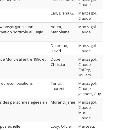
Claude
Lan, Diana G.
Manzagol,
Claude
l&apos;organisation
Adam,
Manzagol,
rmation horticole au Bajío
Marjolaine
Claude
Doloreux,
Manzagol,
David
Claude
 de Montréal entre 1996 et
Dubé,
Manzagol,
Christian
Claude;
Coffey,
William
 et recompositions
Terral,
Manzagol,
Laurent
Claude;
Jalabert, Guy
lles des personnes âgées en
Morand, Janie
Manzagol,
Claude;
Marois,
Claude
apos;échelle
Louy, Olivier
Marceau,