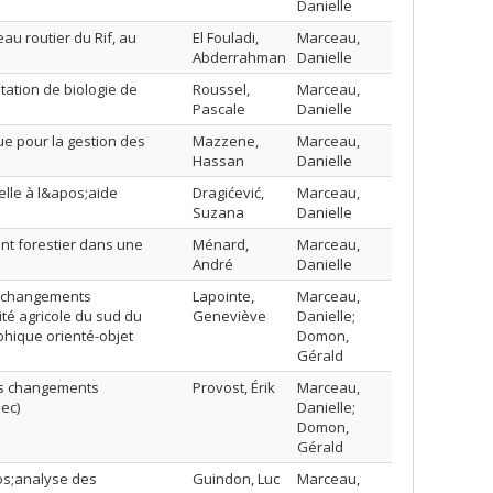
Danielle
u routier du Rif, au
El Fouladi,
Marceau,
Abderrahman
Danielle
tation de biologie de
Roussel,
Marceau,
Pascale
Danielle
e pour la gestion des
Mazzene,
Marceau,
Hassan
Danielle
elle à l&apos;aide
Dragićević,
Marceau,
Suzana
Danielle
nt forestier dans une
Ménard,
Marceau,
André
Danielle
s changements
Lapointe,
Marceau,
ité agricole du sud du
Geneviève
Danielle;
hique orienté-objet
Domon,
Gérald
les changements
Provost, Érik
Marceau,
ec)
Danielle;
Domon,
Gérald
pos;analyse des
Guindon, Luc
Marceau,