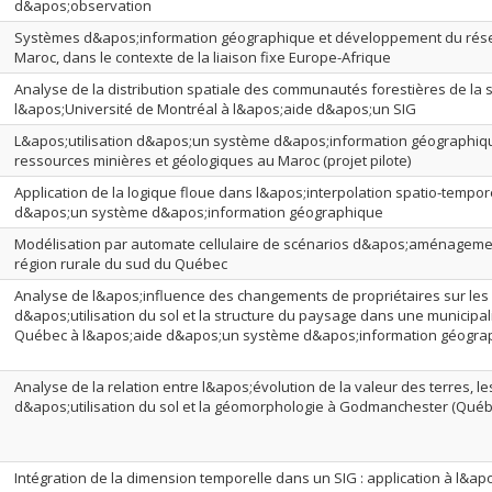
d&apos;observation
Systèmes d&apos;information géographique et développement du résea
Maroc, dans le contexte de la liaison fixe Europe-Afrique
Analyse de la distribution spatiale des communautés forestières de la s
l&apos;Université de Montréal à l&apos;aide d&apos;un SIG
L&apos;utilisation d&apos;un système d&apos;information géographiqu
ressources minières et géologiques au Maroc (projet pilote)
Application de la logique floue dans l&apos;interpolation spatio-tempor
d&apos;un système d&apos;information géographique
Modélisation par automate cellulaire de scénarios d&apos;aménageme
région rurale du sud du Québec
Analyse de l&apos;influence des changements de propriétaires sur le
d&apos;utilisation du sol et la structure du paysage dans une municipal
Québec à l&apos;aide d&apos;un système d&apos;information géograp
Analyse de la relation entre l&apos;évolution de la valeur des terres, 
d&apos;utilisation du sol et la géomorphologie à Godmanchester (Québ
Intégration de la dimension temporelle dans un SIG : application à l&a