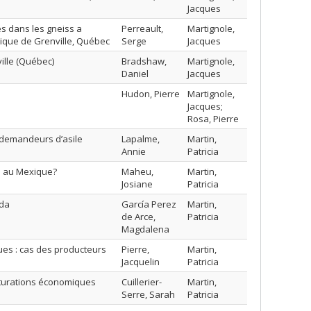
Jacques
s dans les gneiss a
Perreault,
Martignole,
nique de Grenville, Québec
Serge
Jacques
lle (Québec)
Bradshaw,
Martignole,
Daniel
Jacques
Hudon, Pierre
Martignole,
Jacques;
Rosa, Pierre
t demandeurs d’asile
Lapalme,
Martin,
Annie
Patricia
e au Mexique?
Maheu,
Martin,
Josiane
Patricia
ada
García Perez
Martin,
de Arce,
Patricia
Magdalena
ues : cas des producteurs
Pierre,
Martin,
Jacquelin
Patricia
ucturations économiques
Cuillerier-
Martin,
Serre, Sarah
Patricia