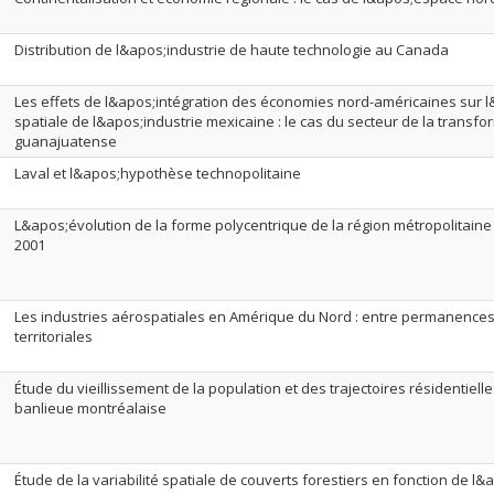
Distribution de l&apos;industrie de haute technologie au Canada
Les effets de l&apos;intégration des économies nord-américaines sur 
spatiale de l&apos;industrie mexicaine : le cas du secteur de la transfo
guanajuatense
Laval et l&apos;hypothèse technopolitaine
L&apos;évolution de la forme polycentrique de la région métropolitaine
2001
Les industries aérospatiales en Amérique du Nord : entre permanences
territoriales
Étude du vieillissement de la population et des trajectoires résidentie
banlieue montréalaise
Étude de la variabilité spatiale de couverts forestiers en fonction de l&