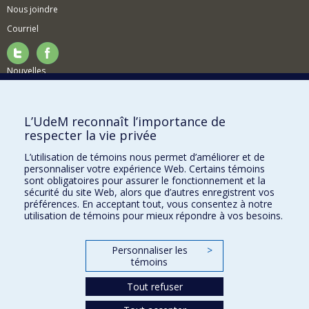
Nous joindre
Courriel
Nouvelles
Activités
Comment soutenir le Département?
L’UdeM reconnaît l’importance de
respecter la vie privée
BESOIN D'AIDE?
L’utilisation de témoins nous permet d’améliorer et de
Plan du site
personnaliser votre expérience Web. Certains témoins
Signaler une erreur
sont obligatoires pour assurer le fonctionnement et la
sécurité du site Web, alors que d’autres enregistrent vos
Accessibilité
préférences. En acceptant tout, vous consentez à notre
utilisation de témoins pour mieux répondre à vos besoins.
FACULTÉ DES ARTS ET DES SCIENCES
Nos départements et écoles
Personnaliser les
>
témoins
Nos centres d'études
Tout refuser
Nos programmes et cours