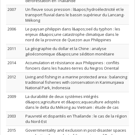
déforestation en Thaïlande
2007
Un fleuve sous pression : l&apos;hydroélectricité et le
transport fluvial dans le bassin supérieur du Lancang-
Mékong
2006
Le paysan philippin dans l&apos;oeil du typhon : les
enjeux d&apos;une catastrophe climatique dans le
nord de la province de Quezon aux Philippines
2011
La géographie du dollar et la Chine : analyse
géoéconomique d&apos;une sédition monétaire
2014
Accumulation et résistance aux Philippines : conflits
fonciers dans les hautes-terres du Negros Oriental
2012
Living and fishing in a marine protected area : balancing
traditional fisheries with conservation in Karimunjawa
National Park, Indonesia
2009
La durabilité de deux systèmes intégrés
d&apos;agriculture et d&apos;aquaculture adoptés
dans le delta du Mékong au Vietnam : étude de cas
2003
Pauvreté et disparités en Thaïlande : le cas de la région
du Nord-Est
2015
Governmentality and exclusion in post-disaster spaces