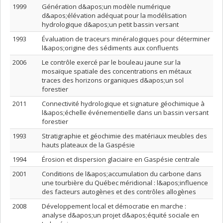
1999
Génération d&apos;un modèle numérique
d&apos;élévation adéquat pour la modélisation
hydrologique d&apos;un petit bassin versant
1993
Évaluation de traceurs minéralogiques pour déterminer
l&apos;origine des sédiments aux confluents
2006
Le contrôle exercé par le bouleau jaune sur la
mosaïque spatiale des concentrations en métaux
traces des horizons organiques d&apos;un sol
forestier
2011
Connectivité hydrologique et signature géochimique à
l&apos;échelle événementielle dans un bassin versant
forestier
1993
Stratigraphie et géochimie des matériaux meubles des
hauts plateaux de la Gaspésie
1994
Érosion et dispersion glaciaire en Gaspésie centrale
2001
Conditions de l&apos;accumulation du carbone dans
une tourbière du Québec méridional : l&apos;influence
des facteurs autogènes et des contrôles allogènes
2008
Développement local et démocratie en marche :
analyse d&apos;un projet d&apos;équité sociale en