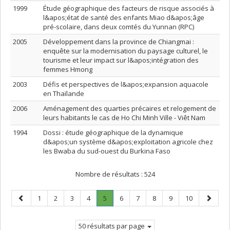
1999
Étude géographique des facteurs de risque associés à
l&apos;état de santé des enfants Miao d&apos;âge
pré-scolaire, dans deux comtés du Yunnan (RPC)
2005
Développement dans la province de Chiangmai :
enquête sur la modernisation du paysage culturel, le
tourisme et leur impact sur l&apos;intégration des
femmes Hmong
2003
Défis et perspectives de l&apos;expansion aquacole
en Thaïlande
2006
Aménagement des quarties précaires et relogement de
leurs habitants le cas de Ho Chi Minh Ville - Viêt Nam
1994
Dossi : étude géographique de la dynamique
d&apos;un système d&apos;exploitation agricole chez
les Bwaba du sud-ouest du Burkina Faso
Nombre de résultats :
524
Page
Page
Page
Page
Page
Page
.
Page
Page
Page
Page
Page
Page
1
2
3
4
5
6
7
8
9
10
précédente
Page
suivant
courante.
50 résultats par page