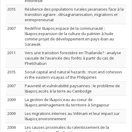
Indonésie
2015
Résilience des populations rurales javanaises face à la
transition agraire : désagrarianisation, migrations et
entrepreneuriat
2007
Redéfinir l&apos;espace de la communauté :
l&apos;expansion de la culture du palmier à huile
comme projet de développement en pays iban au
Sarawak
2011
Vers une transition forestière en Thaïlande? : analyse
causale de l’avancée des forêts à partir du cas de
Phetchabun
2015
Social capital and natural hazards : trust and cohesion
in the eastern visayas of the Philippines
2007
Pauvreté et vulnérabilité paysannes : le problème de
l&apos;accès à la terre au Cambodge
2009
La gestion de l&apos;eau au coeur de
l&apos;aménagement du territoire à Singapour
2009
Les migrations internes au Viêtnam et leur impact sur
l&apos;environnement
2004
Les causes proximales du ralentissement de la