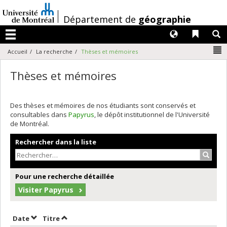
Passer
au
/
Département de
géographie
contenu
Langues
Liens 
R
Menu
N
Accueil
La recherche
Thèses et mémoires
Thèses et mémoires
Des thèses et mémoires de nos étudiants sont conservés et
consultables dans
Papyrus
, le dépôt institutionnel de l'Université
de Montréal.
Rechercher dans la liste
Recher
Pour une recherche détaillée
Visiter Papyrus
Trier par date en ordre croissant
Trier par titre en ordre croissant
Date
Titre