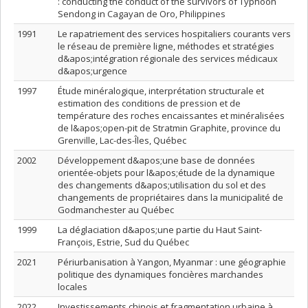
: conducting the conduct of the survivors of Typhoon
Sendong in Cagayan de Oro, Philippines
1991
Le rapatriement des services hospitaliers courants vers
le réseau de première ligne, méthodes et stratégies
d&apos;intégration régionale des services médicaux
d&apos;urgence
1997
Étude minéralogique, interprétation structurale et
estimation des conditions de pression et de
température des roches encaissantes et minéralisées
de l&apos;open-pit de Stratmin Graphite, province du
Grenville, Lac-des-Îles, Québec
2002
Développement d&apos;une base de données
orientée-objets pour l&apos;étude de la dynamique
des changements d&apos;utilisation du sol et des
changements de propriétaires dans la municipalité de
Godmanchester au Québec
1999
La déglaciation d&apos;une partie du Haut Saint-
François, Estrie, Sud du Québec
2021
Périurbanisation à Yangon, Myanmar : une géographie
politique des dynamiques foncières marchandes
locales
2022
Investissements chinois et fragmentation urbaine à