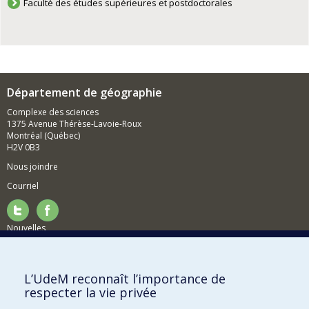
Faculté des études supérieures et postdoctorales
Département de géographie
Complexe des sciences
1375 Avenue Thérèse-Lavoie-Roux
Montréal (Québec)
H2V 0B3
Nous joindre
Courriel
Nouvelles
Activités
Comment soutenir le Département?
L’UdeM reconnaît l’importance de
respecter la vie privée
BESOIN D'AIDE?