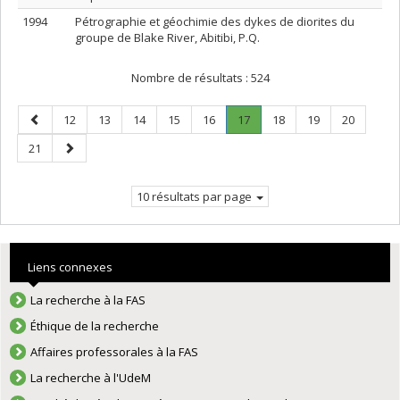
1994
Pétrographie et géochimie des dykes de diorites du
groupe de Blake River, Abitibi, P.Q.
Nombre de résultats :
524
Page
Page
Page
Page
Page
Page
Page
.
Page
Page
Page
12
13
14
15
16
17
18
19
20
précédente
Page
Page
Page
21
courante.
suivante
10 résultats par page
Liens connexes
La recherche à la FAS
Éthique de la recherche
Affaires professorales à la FAS
La recherche à l'UdeM