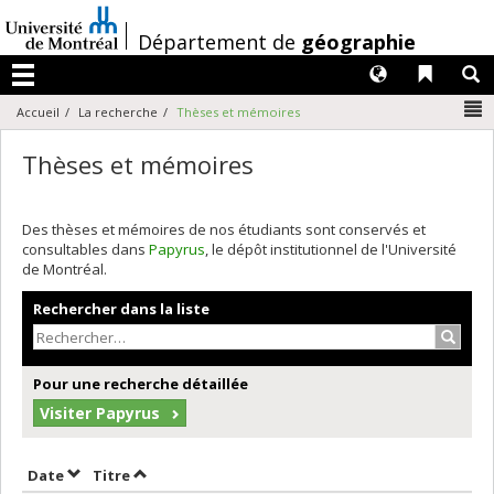
Passer
au
/
Département de
géographie
contenu
Langues
Liens 
R
Menu
N
Accueil
La recherche
Thèses et mémoires
Thèses et mémoires
Des thèses et mémoires de nos étudiants sont conservés et
consultables dans
Papyrus
, le dépôt institutionnel de l'Université
de Montréal.
Rechercher dans la liste
Recher
Pour une recherche détaillée
Visiter Papyrus
Trier par date en ordre décroissant
Trier par titre en ordre décroissant
Date
Titre