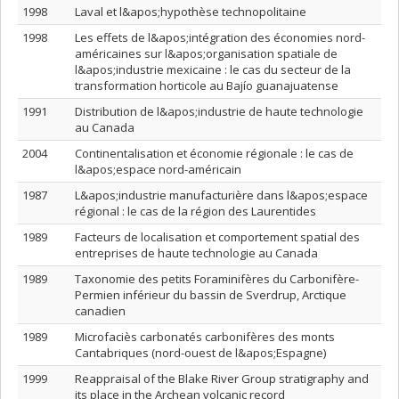
1998
Laval et l&apos;hypothèse technopolitaine
1998
Les effets de l&apos;intégration des économies nord-
américaines sur l&apos;organisation spatiale de
l&apos;industrie mexicaine : le cas du secteur de la
transformation horticole au Bajío guanajuatense
1991
Distribution de l&apos;industrie de haute technologie
au Canada
2004
Continentalisation et économie régionale : le cas de
l&apos;espace nord-américain
1987
L&apos;industrie manufacturière dans l&apos;espace
régional : le cas de la région des Laurentides
1989
Facteurs de localisation et comportement spatial des
entreprises de haute technologie au Canada
1989
Taxonomie des petits Foraminifères du Carbonifère-
Permien inférieur du bassin de Sverdrup, Arctique
canadien
1989
Microfaciès carbonatés carbonifères des monts
Cantabriques (nord-ouest de l&apos;Espagne)
1999
Reappraisal of the Blake River Group stratigraphy and
its place in the Archean volcanic record