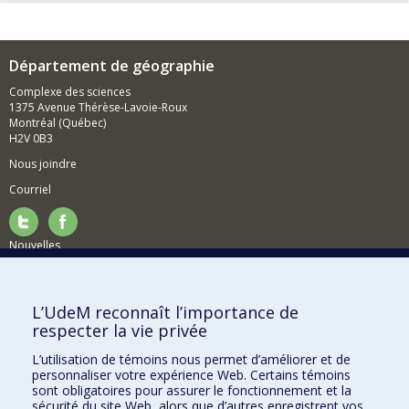
Département de géographie
Complexe des sciences
1375 Avenue Thérèse-Lavoie-Roux
Montréal (Québec)
H2V 0B3
Nous joindre
Courriel
Nouvelles
Activités
Comment soutenir le Département?
L’UdeM reconnaît l’importance de
respecter la vie privée
BESOIN D'AIDE?
L’utilisation de témoins nous permet d’améliorer et de
Plan du site
personnaliser votre expérience Web. Certains témoins
Signaler une erreur
sont obligatoires pour assurer le fonctionnement et la
sécurité du site Web, alors que d’autres enregistrent vos