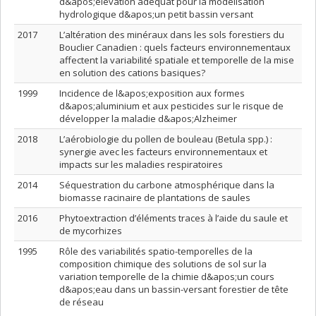
d&apos;élévation adéquat pour la modélisation
hydrologique d&apos;un petit bassin versant
2017
L’altération des minéraux dans les sols forestiers du
Bouclier Canadien : quels facteurs environnementaux
affectent la variabilité spatiale et temporelle de la mise
en solution des cations basiques?
1999
Incidence de l&apos;exposition aux formes
d&apos;aluminium et aux pesticides sur le risque de
développer la maladie d&apos;Alzheimer
2018
L’aérobiologie du pollen de bouleau (Betula spp.) :
synergie avec les facteurs environnementaux et
impacts sur les maladies respiratoires
2014
Séquestration du carbone atmosphérique dans la
biomasse racinaire de plantations de saules
2016
Phytoextraction d’éléments traces à l’aide du saule et
de mycorhizes
1995
Rôle des variabilités spatio-temporelles de la
composition chimique des solutions de sol sur la
variation temporelle de la chimie d&apos;un cours
d&apos;eau dans un bassin-versant forestier de tête
de réseau