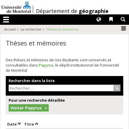
Passer
au
/
Département de
géographie
contenu
Langues
Liens 
R
Menu
N
Accueil
La recherche
Thèses et mémoires
Thèses et mémoires
Des thèses et mémoires de nos étudiants sont conservés et
consultables dans
Papyrus
, le dépôt institutionnel de l'Université
de Montréal.
Rechercher dans la liste
Recher
Pour une recherche détaillée
Visiter Papyrus
Trier par date en ordre décroissant
Trier par titre en ordre décroissant
Date
Titre