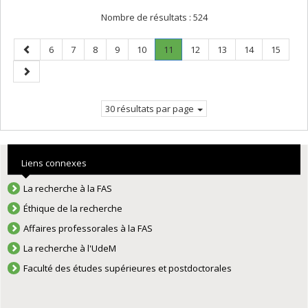
Nombre de résultats :
524
Page
Page
Page
Page
Page
Page
Page
.
Page
Page
Page
Page
6
7
8
9
10
11
12
13
14
15
précédente
Page
Page
courante.
suivante
30 résultats par page
Liens connexes
La recherche à la FAS
Éthique de la recherche
Affaires professorales à la FAS
La recherche à l'UdeM
Faculté des études supérieures et postdoctorales