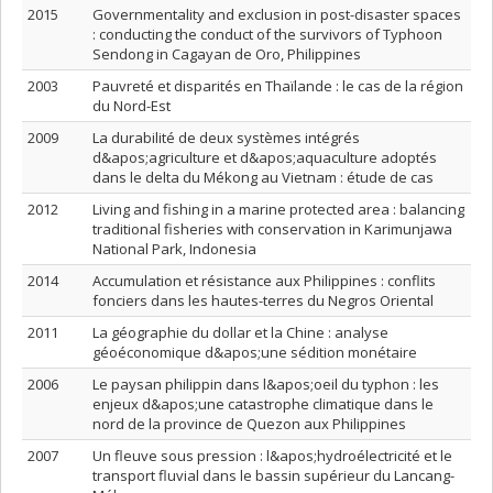
2015
Governmentality and exclusion in post-disaster spaces
: conducting the conduct of the survivors of Typhoon
Sendong in Cagayan de Oro, Philippines
2003
Pauvreté et disparités en Thaïlande : le cas de la région
du Nord-Est
2009
La durabilité de deux systèmes intégrés
d&apos;agriculture et d&apos;aquaculture adoptés
dans le delta du Mékong au Vietnam : étude de cas
2012
Living and fishing in a marine protected area : balancing
traditional fisheries with conservation in Karimunjawa
National Park, Indonesia
2014
Accumulation et résistance aux Philippines : conflits
fonciers dans les hautes-terres du Negros Oriental
2011
La géographie du dollar et la Chine : analyse
géoéconomique d&apos;une sédition monétaire
2006
Le paysan philippin dans l&apos;oeil du typhon : les
enjeux d&apos;une catastrophe climatique dans le
nord de la province de Quezon aux Philippines
2007
Un fleuve sous pression : l&apos;hydroélectricité et le
transport fluvial dans le bassin supérieur du Lancang-