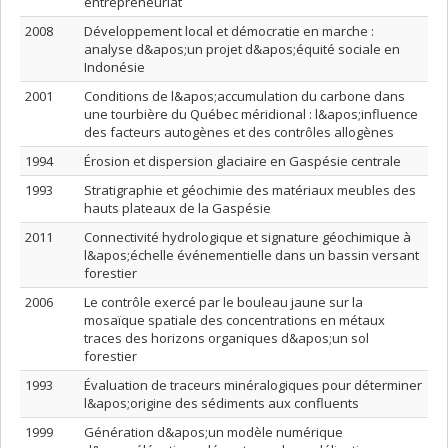
entrepreneuriat
2008
Développement local et démocratie en marche :
analyse d&apos;un projet d&apos;équité sociale en
Indonésie
2001
Conditions de l&apos;accumulation du carbone dans
une tourbière du Québec méridional : l&apos;influence
des facteurs autogènes et des contrôles allogènes
1994
Érosion et dispersion glaciaire en Gaspésie centrale
1993
Stratigraphie et géochimie des matériaux meubles des
hauts plateaux de la Gaspésie
2011
Connectivité hydrologique et signature géochimique à
l&apos;échelle événementielle dans un bassin versant
forestier
2006
Le contrôle exercé par le bouleau jaune sur la
mosaïque spatiale des concentrations en métaux
traces des horizons organiques d&apos;un sol
forestier
1993
Évaluation de traceurs minéralogiques pour déterminer
l&apos;origine des sédiments aux confluents
1999
Génération d&apos;un modèle numérique