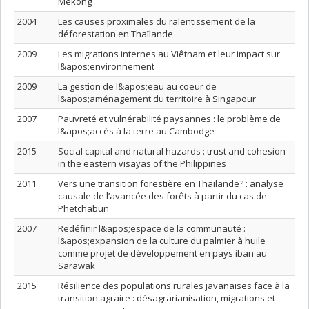
Mékong
2004
Les causes proximales du ralentissement de la
déforestation en Thaïlande
2009
Les migrations internes au Viêtnam et leur impact sur
l&apos;environnement
2009
La gestion de l&apos;eau au coeur de
l&apos;aménagement du territoire à Singapour
2007
Pauvreté et vulnérabilité paysannes : le problème de
l&apos;accès à la terre au Cambodge
2015
Social capital and natural hazards : trust and cohesion
in the eastern visayas of the Philippines
2011
Vers une transition forestière en Thaïlande? : analyse
causale de l’avancée des forêts à partir du cas de
Phetchabun
2007
Redéfinir l&apos;espace de la communauté :
l&apos;expansion de la culture du palmier à huile
comme projet de développement en pays iban au
Sarawak
2015
Résilience des populations rurales javanaises face à la
transition agraire : désagrarianisation, migrations et