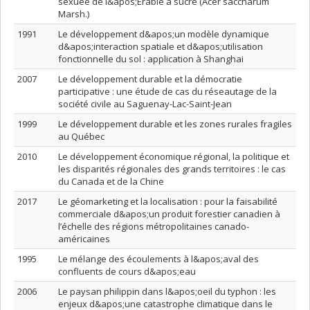
sexuée de l&apos;Érable à sucre (Acer saccharum
Marsh.)
1991
Le développement d&apos;un modèle dynamique
d&apos;interaction spatiale et d&apos;utilisation
fonctionnelle du sol : application à Shanghai
2007
Le développement durable et la démocratie
participative : une étude de cas du réseautage de la
société civile au Saguenay-Lac-Saint-Jean
1999
Le développement durable et les zones rurales fragiles
au Québec
2010
Le développement économique régional, la politique et
les disparités régionales des grands territoires : le cas
du Canada et de la Chine
2017
Le géomarketing et la localisation : pour la faisabilité
commerciale d&apos;un produit forestier canadien à
l’échelle des régions métropolitaines canado-
américaines
1995
Le mélange des écoulements à l&apos;aval des
confluents de cours d&apos;eau
2006
Le paysan philippin dans l&apos;oeil du typhon : les
enjeux d&apos;une catastrophe climatique dans le