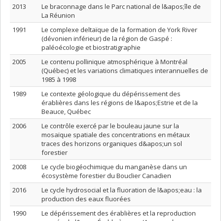
2013
Le braconnage dans le Parc national de l&apos;île de
La Réunion
1991
Le complexe deltaïque de la formation de York River
(dévonien inférieur) de la région de Gaspé :
paléoécologie et biostratigraphie
2005
Le contenu pollinique atmosphérique à Montréal
(Québec) et les variations climatiques interannuelles de
1985 à 1998
1989
Le contexte géologique du dépérissement des
érablières dans les régions de l&apos;Estrie et de la
Beauce, Québec
2006
Le contrôle exercé par le bouleau jaune sur la
mosaïque spatiale des concentrations en métaux
traces des horizons organiques d&apos;un sol
forestier
2008
Le cycle biogéochimique du manganèse dans un
écosystème forestier du Bouclier Canadien
2016
Le cycle hydrosocial et la fluoration de l&apos;eau : la
production des eaux fluorées
1990
Le dépérissement des érablières et la reproduction