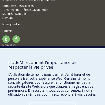
Complexe des sciences
1375 Avenue Thérèse-Lavoie-Roux
Montréal (Québec)
H2V 0B3
Nous joindre
Courriel
Nouvelles
Activités
Comment soutenir le Département?
L’UdeM reconnaît l’importance de
respecter la vie privée
BESOIN D'AIDE?
L’utilisation de témoins nous permet d’améliorer et de
Plan du site
personnaliser votre expérience Web. Certains témoins
Signaler une erreur
sont obligatoires pour assurer le fonctionnement et la
sécurité du site Web, alors que d’autres enregistrent vos
Accessibilité
préférences. En acceptant tout, vous consentez à notre
utilisation de témoins pour mieux répondre à vos besoins.
FACULTÉ DES ARTS ET DES SCIENCES