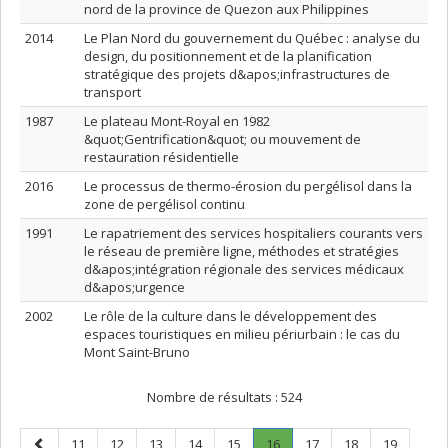
nord de la province de Quezon aux Philippines
2014
Le Plan Nord du gouvernement du Québec : analyse du
design, du positionnement et de la planification
stratégique des projets d&apos;infrastructures de
transport
1987
Le plateau Mont-Royal en 1982
&quot;Gentrification&quot; ou mouvement de
restauration résidentielle
2016
Le processus de thermo-érosion du pergélisol dans la
zone de pergélisol continu
1991
Le rapatriement des services hospitaliers courants vers
le réseau de première ligne, méthodes et stratégies
d&apos;intégration régionale des services médicaux
d&apos;urgence
2002
Le rôle de la culture dans le développement des
espaces touristiques en milieu périurbain : le cas du
Mont Saint-Bruno
Nombre de résultats :
524
Page
Page
Page
Page
Page
Page
Page
.
Page
Page
Page
11
12
13
14
15
16
17
18
19