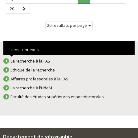
précédente
Page
Page
Page
20
courante.
suivante
20 résultats par page
Liens connexes
La recherche à la FAS
Éthique de la recherche
Affaires professorales à la FAS
La recherche à l'UdeM
Faculté des études supérieures et postdoctorales
Département de géographie