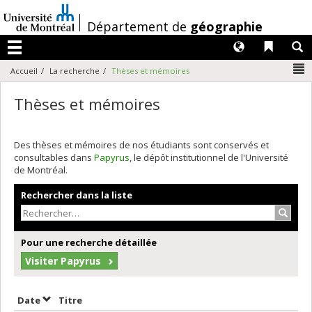
Passer
au
/
Département de
géographie
contenu
Langues
Liens 
R
Menu
N
Accueil
La recherche
Thèses et mémoires
Thèses et mémoires
Des thèses et mémoires de nos étudiants sont conservés et
consultables dans
Papyrus
, le dépôt institutionnel de l'Université
de Montréal.
Rechercher dans la liste
Recher
Pour une recherche détaillée
Visiter Papyrus
Trier par date en ordre croissant
Trier par titre en ordre croissant
Date
Titre