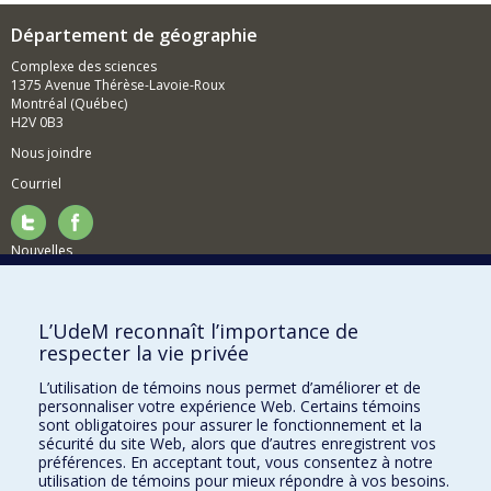
Département de géographie
Complexe des sciences
1375 Avenue Thérèse-Lavoie-Roux
Montréal (Québec)
H2V 0B3
Nous joindre
Courriel
Nouvelles
Activités
Comment soutenir le Département?
L’UdeM reconnaît l’importance de
respecter la vie privée
BESOIN D'AIDE?
L’utilisation de témoins nous permet d’améliorer et de
Plan du site
personnaliser votre expérience Web. Certains témoins
Signaler une erreur
sont obligatoires pour assurer le fonctionnement et la
sécurité du site Web, alors que d’autres enregistrent vos
Accessibilité
préférences. En acceptant tout, vous consentez à notre
utilisation de témoins pour mieux répondre à vos besoins.