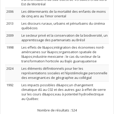
Est de Montréal
2006
Les déterminants de la mortalité des enfants de moins
de cinq ans au Timor oriental
2013
Les discours ruraux, urbains et périurbains du cinéma
québécois
2009
Le secteur privé et la conservation de la biodiversité, un
apprentissage des partenariats au Brésil
1998
Les effets de l&apos;intégration des économies nord-
américaines sur l&apos;organisation spatiale de
l&apos;industrie mexicaine : le cas du secteur de la
transformation horticole au Bajío guanajuatense
2024
Les éléments définitionnels pour lier les
représentations sociales et l’épistémologie personnelle
des enseignant.es de géographie au collégial
1992
Les impacts possibles d&apos;un changement
climatique dû au C02 et des autres gaz à effet de serre
sur les cours d&apos;eau à potentiel hydroélectrique
au Québec
Nombre de résultats :
524