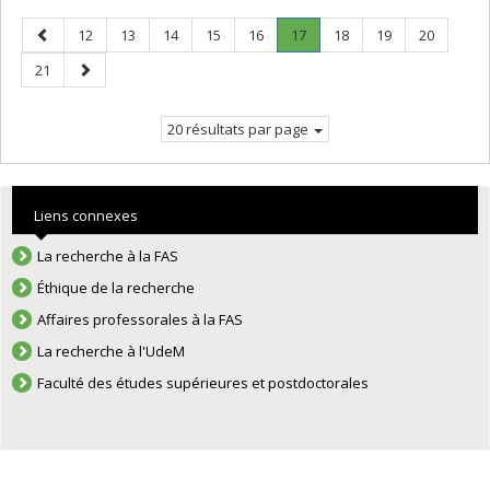
Page
Page
Page
Page
Page
Page
Page
.
Page
Page
Page
12
13
14
15
16
17
18
19
20
précédente
Page
Page
Page
21
courante.
suivante
20 résultats par page
Liens connexes
La recherche à la FAS
Éthique de la recherche
Affaires professorales à la FAS
La recherche à l'UdeM
Faculté des études supérieures et postdoctorales