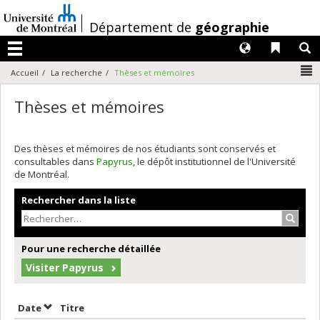
Passer
au
/
Département de
géographie
contenu
Langues
Liens 
R
Menu
N
Accueil
La recherche
Thèses et mémoires
Thèses et mémoires
Des thèses et mémoires de nos étudiants sont conservés et
consultables dans
Papyrus
, le dépôt institutionnel de l'Université
de Montréal.
Rechercher dans la liste
Recher
Pour une recherche détaillée
Visiter Papyrus
Trier par date en ordre croissant
Trier par titre en ordre croissant
Date
Titre