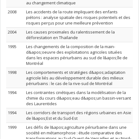
au changement climatique
2008
Les accidents de la route impliquant des enfants
piétons : analyse spatiale des risques potentiels et des
risques perçus pour une meilleure prévention
2004
Les causes proximales du ralentissement de la
déforestation en Thaïlande
1995
Les changements de la composition de la main-
d&apos;oeuvre des exploitations agricoles situées
dans les espaces périurbains au sud de l&apos;île de
Montréal
1998
Les comportements et stratégies d&apos;adaptation
agricole liés au développement durable des milieux
périurbains : le cas de la rive-sud de Montréal
1994
Les contraintes cinétiques dans la modélisation de la
chimie du cours d&apos;eau d&apos;un bassin-versant
des Laurentides
1994
Les corridors de transport des régions urbaines en Asie
de l&apos;Est et du Sud-Est
1999
Les défis de l&apos;agriculture périurbaine dans une
société en métamorphose : étude comparative des
transformations au Sud-Ouest de Versailles et au Nord-