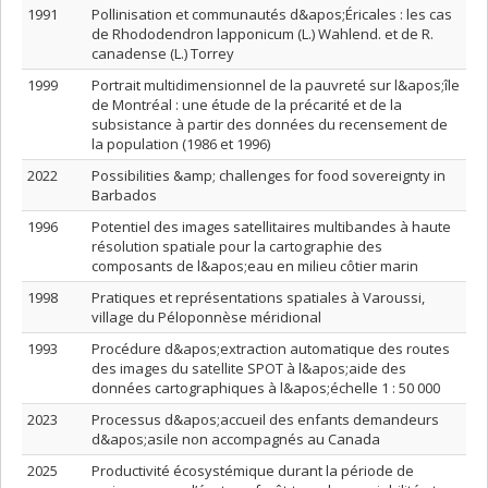
1991
Pollinisation et communautés d&apos;Éricales : les cas
de Rhododendron lapponicum (L.) Wahlend. et de R.
canadense (L.) Torrey
1999
Portrait multidimensionnel de la pauvreté sur l&apos;île
de Montréal : une étude de la précarité et de la
subsistance à partir des données du recensement de
la population (1986 et 1996)
2022
Possibilities &amp; challenges for food sovereignty in
Barbados
1996
Potentiel des images satellitaires multibandes à haute
résolution spatiale pour la cartographie des
composants de l&apos;eau en milieu côtier marin
1998
Pratiques et représentations spatiales à Varoussi,
village du Péloponnèse méridional
1993
Procédure d&apos;extraction automatique des routes
des images du satellite SPOT à l&apos;aide des
données cartographiques à l&apos;échelle 1 : 50 000
2023
Processus d&apos;accueil des enfants demandeurs
d&apos;asile non accompagnés au Canada
2025
Productivité écosystémique durant la période de