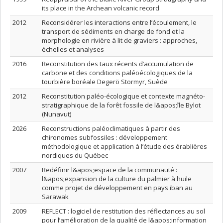
its place in the Archean volcanic record
2012
Reconsidérer les interactions entre l’écoulement, le
transport de sédiments en charge de fond et la
morphologie en rivière à lit de graviers : approches,
échelles et analyses
2016
Reconstitution des taux récents d’accumulation de
carbone et des conditions paléoécologiques de la
tourbière boréale Degerö Stormyr, Suède
2012
Reconstitution paléo-écologique et contexte magnéto-
stratigraphique de la forêt fossile de l&apos;île Bylot
(Nunavut)
2026
Reconstructions paléoclimatiques à partir des
chironomes subfossiles : développement
méthodologique et application à l’étude des érablières
nordiques du Québec
2007
Redéfinir l&apos;espace de la communauté :
l&apos;expansion de la culture du palmier à huile
comme projet de développement en pays iban au
Sarawak
2009
REFLECT : logiciel de restitution des réflectances au sol
pour l’amélioration de la qualité de l&apos;information