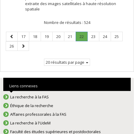
extraite des images satellitales à haute résolution
spatiale
Nombre de résultats :
524
Page
Page
Page
Page
Page
Page
Page
.
Page
Page
Page
17
18
19
20
21
22
23
24
25
précédente
Page
Page
Page
26
courante.
suivante
20 résultats par page
Liens connexes
La recherche à la FAS
Éthique de la recherche
Affaires professorales à la FAS
La recherche à l'UdeM
Faculté des études supérieures et postdoctorales