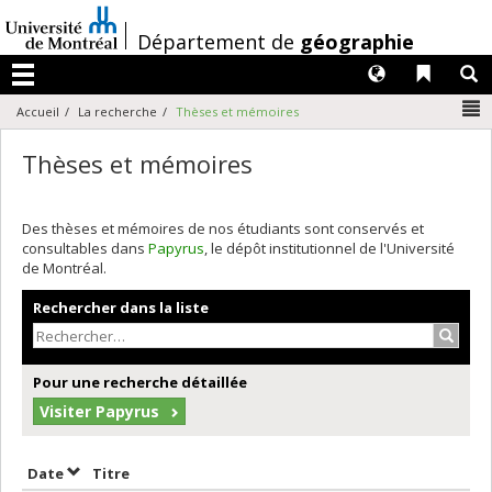
Passer
au
/
Département de
géographie
contenu
Langues
Liens 
R
Menu
N
Accueil
La recherche
Thèses et mémoires
Thèses et mémoires
Des thèses et mémoires de nos étudiants sont conservés et
consultables dans
Papyrus
, le dépôt institutionnel de l'Université
de Montréal.
Rechercher dans la liste
Recher
Pour une recherche détaillée
Visiter Papyrus
Trier par date en ordre croissant
Trier par titre en ordre croissant
Date
Titre