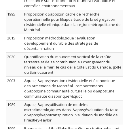
croissance sur l’écotone forêt-toundra : variabilité et
contrôles environnementaux
1995
Proposition d&apos;un cadre de recherche
opérationnelle pour l&apos;étude de la ségrégation
résidentielle ethnique dans la région métropolitaine de
Montréal
2015
Proposition méthodologique : évaluation
développement durable des stratégies de
décontamination
2020
Quantification du mouvement vertical de la croûte
terrestre et de sa contribution au changement du
niveau de la mer : le cas de la Côte Est du Canada, golfe
du Saint-Laurent
2003
&quot;L&apos;insertion résidentielle et économique
des Arméniens de Montréal : comportements
d&apos;une communauté culturelle ou d&apos;une
communauté diasporique?&quot;
1989
&quot;L&apos;utilisation de modèles
microclimatologiques dans l&apos;évaluation du taux
d&apos;évapotranspiration : validation du modèle de
Priestley-Taylor
1999
Reappraisal of the Blake River Group stratigraphy and