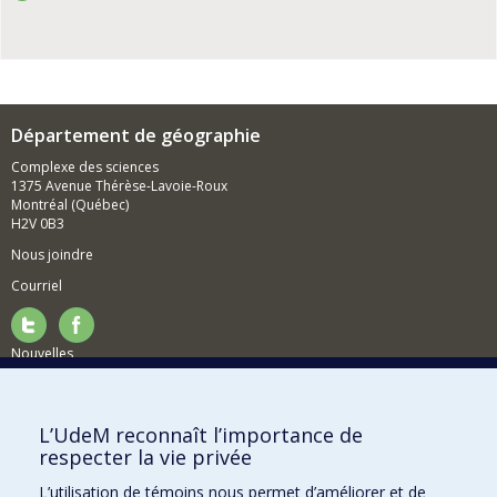
Département de géographie
Complexe des sciences
1375 Avenue Thérèse-Lavoie-Roux
Montréal (Québec)
H2V 0B3
Nous joindre
Courriel
Nouvelles
Activités
Comment soutenir le Département?
L’UdeM reconnaît l’importance de
respecter la vie privée
BESOIN D'AIDE?
L’utilisation de témoins nous permet d’améliorer et de
Plan du site