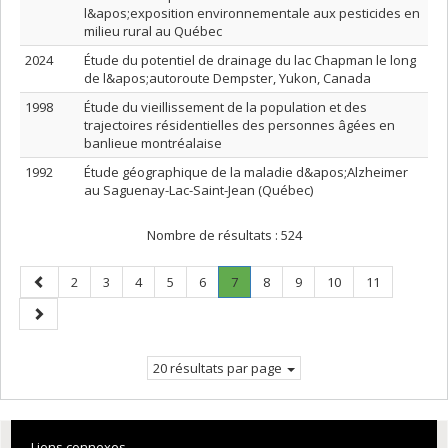
l&apos;exposition environnementale aux pesticides en
milieu rural au Québec
2024
Étude du potentiel de drainage du lac Chapman le long
de l&apos;autoroute Dempster, Yukon, Canada
1998
Étude du vieillissement de la population et des
trajectoires résidentielles des personnes âgées en
banlieue montréalaise
1992
Étude géographique de la maladie d&apos;Alzheimer
au Saguenay-Lac-Saint-Jean (Québec)
Nombre de résultats :
524
Page
Page
Page
Page
Page
Page
Page
.
Page
Page
Page
Page
2
3
4
5
6
7
8
9
10
11
précédente
Page
Page
courante.
suivante
20 résultats par page
Liens connexes