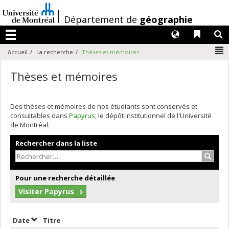
Passer
au
/
Département de
géographie
contenu
Langues
Liens 
R
Menu
N
Accueil
La recherche
Thèses et mémoires
Thèses et mémoires
Des thèses et mémoires de nos étudiants sont conservés et
consultables dans
Papyrus
, le dépôt institutionnel de l'Université
de Montréal.
Rechercher dans la liste
Recher
Pour une recherche détaillée
Visiter Papyrus
Trier par date en ordre croissant
Trier par titre en ordre croissant
Date
Titre