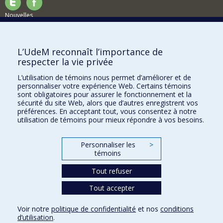
Nouvelles
Activités
Comment soutenir le Département?
L’UdeM reconnaît l’importance de
respecter la vie privée
BESOIN D'AIDE?
L’utilisation de témoins nous permet d’améliorer et de
Plan du site
personnaliser votre expérience Web. Certains témoins
Signaler une erreur
sont obligatoires pour assurer le fonctionnement et la
sécurité du site Web, alors que d’autres enregistrent vos
Accessibilité
préférences. En acceptant tout, vous consentez à notre
utilisation de témoins pour mieux répondre à vos besoins.
FACULTÉ DES ARTS ET DES SCIENCES
Nos départements et écoles
Personnaliser les
>
témoins
Nos centres d'études
Tout refuser
Nos programmes et cours
Tout accepter
Confidentialité
Voir notre
politique de confidentialité
et nos
conditions
Conditions d’utilisation
d’utilisation
.