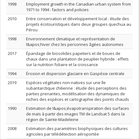
1998
Employment growth in the Canadian urban system from
1971 to 1994 : factors and policies
2010
Entre conservation et développement local : étude des
projets écotouristiques dans deux groupes quechua au
Pérou
1998
Environnement climatique et représentation de
l&apos;hiver chez les personnes âgées autonomes
2017
Épandage de biosolides papetiers et de boues de
chaux dans une plantation de peuplier hybride : effets
sur la nutrition foliaire et la croissance
1994
Érosion et dispersion glaciaire en Gaspésie centrale
2019
Espèces végétales non-natives sur une île
subantarctique chilienne : étude des perceptions des
parties prenantes, modélisation des dynamiques de
niches des espèces et cartographie des points chauds
1990
Estimation de l&apos;évapotranspiration des surfaces
de maïs à partir des images TM de Landsat 5 dans la
région de Sainte-Madeleine
2008
Estimation des paramètres biophysiques des cultures
agricoles par télédétection aéroportée