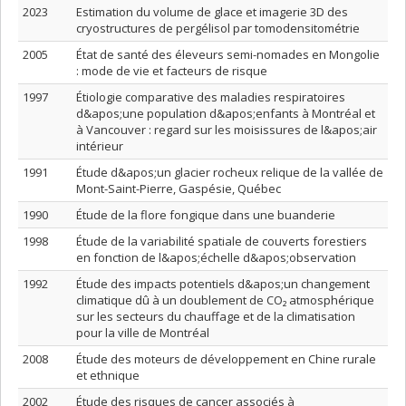
2023
Estimation du volume de glace et imagerie 3D des
cryostructures de pergélisol par tomodensitométrie
2005
État de santé des éleveurs semi-nomades en Mongolie
: mode de vie et facteurs de risque
1997
Étiologie comparative des maladies respiratoires
d&apos;une population d&apos;enfants à Montréal et
à Vancouver : regard sur les moisissures de l&apos;air
intérieur
1991
Étude d&apos;un glacier rocheux relique de la vallée de
Mont-Saint-Pierre, Gaspésie, Québec
1990
Étude de la flore fongique dans une buanderie
1998
Étude de la variabilité spatiale de couverts forestiers
en fonction de l&apos;échelle d&apos;observation
1992
Étude des impacts potentiels d&apos;un changement
climatique dû à un doublement de CO₂ atmosphérique
sur les secteurs du chauffage et de la climatisation
pour la ville de Montréal
2008
Étude des moteurs de développement en Chine rurale
et ethnique
2002
Étude des risques de cancer associés à