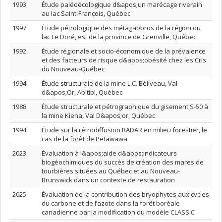
1993
Étude paléoécologique d&apos;un marécage riverain
au lac Saint-François, Québec
1997
Étude pétrologique des métagabbros de la région du
lac Le Doré, est de la province de Grenville, Québec
1992
Étude régionale et socio-économique de la prévalence
et des facteurs de risque d&apos;obésité chez les Cris
du Nouveau-Québec
1994
Étude structurale de la mine L.C. Béliveau, Val
d&apos;Or, Abitibi, Québec
1988
Étude structurale et pétrographique du gisement S-50 à
la mine Kiena, Val D&apos;or, Québec
1994
Étude sur la rétrodiffusion RADAR en milieu forestier, le
cas de la forêt de Petawawa
2023
Évaluation à l&apos;aide d&apos;indicateurs
biogéochimiques du succès de création des mares de
tourbières situées au Québec et au Nouveau-
Brunswick dans un contexte de restauration
2025
Évaluation de la contribution des bryophytes aux cycles
du carbone et de l’azote dans la forêt boréale
canadienne par la modification du modèle CLASSIC