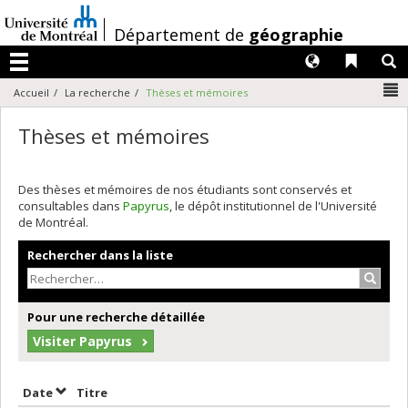
Passer
au
/
Département de
géographie
contenu
Langues
Liens 
R
Menu
N
Accueil
La recherche
Thèses et mémoires
Thèses et mémoires
Des thèses et mémoires de nos étudiants sont conservés et
consultables dans
Papyrus
, le dépôt institutionnel de l'Université
de Montréal.
Rechercher dans la liste
Recher
Pour une recherche détaillée
Visiter Papyrus
Trier par date en ordre croissant
Trier par titre en ordre croissant
Date
Titre