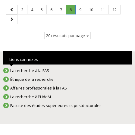
Page
Page
Page
Page
Page
Page
Page
.
Page
Page
Page
Page
3
4
5
6
7
8
9
10
11
12
précédente
Page
Page
courante.
suivante
20 résultats par page
Liens connexes
La recherche à la FAS
Éthique de la recherche
Affaires professorales à la FAS
La recherche à l'UdeM
Faculté des études supérieures et postdoctorales