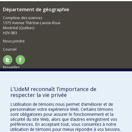
Département de géographie
Complexe des sciences
1375 Avenue Thérèse-Lavoie-Roux
Montréal (Québec)
H2V 0B3
Nous joindre
Courriel
Nouvelles
Activités
Comment soutenir le Département?
L’UdeM reconnaît l’importance de
respecter la vie privée
BESOIN D'AIDE?
L’utilisation de témoins nous permet d’améliorer et de
Plan du site
personnaliser votre expérience Web. Certains témoins
Signaler une erreur
sont obligatoires pour assurer le fonctionnement et la
sécurité du site Web, alors que d’autres enregistrent vos
Accessibilité
préférences. En acceptant tout, vous consentez à notre
utilisation de témoins pour mieux répondre à vos besoins.