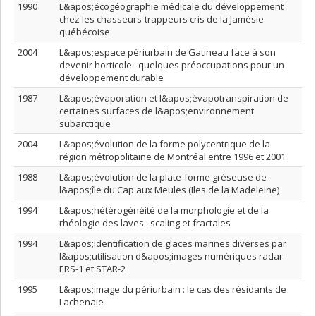
1990
L&apos;écogéographie médicale du développement
chez les chasseurs-trappeurs cris de la Jamésie
québécoise
2004
L&apos;espace périurbain de Gatineau face à son
devenir horticole : quelques préoccupations pour un
développement durable
1987
L&apos;évaporation et l&apos;évapotranspiration de
certaines surfaces de l&apos;environnement
subarctique
2004
L&apos;évolution de la forme polycentrique de la
région métropolitaine de Montréal entre 1996 et 2001
1988
L&apos;évolution de la plate-forme gréseuse de
l&apos;île du Cap aux Meules (Iles de la Madeleine)
1994
L&apos;hétérogénéité de la morphologie et de la
rhéologie des laves : scaling et fractales
1994
L&apos;identification de glaces marines diverses par
l&apos;utilisation d&apos;images numériques radar
ERS-1 et STAR-2
1995
L&apos;image du périurbain : le cas des résidants de
Lachenaie