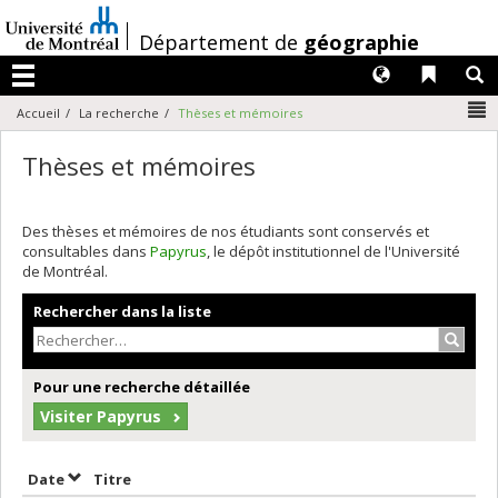
Passer
au
/
Département de
géographie
contenu
Langues
Liens 
R
Menu
N
Accueil
La recherche
Thèses et mémoires
Thèses et mémoires
Des thèses et mémoires de nos étudiants sont conservés et
consultables dans
Papyrus
, le dépôt institutionnel de l'Université
de Montréal.
Rechercher dans la liste
Recher
Pour une recherche détaillée
Visiter Papyrus
Trier par date en ordre croissant
Trier par titre en ordre croissant
Date
Titre