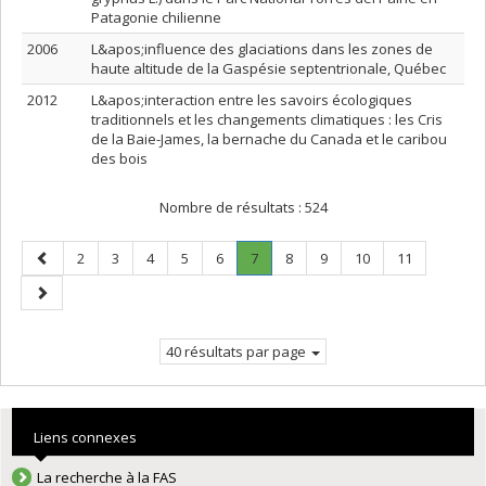
Patagonie chilienne
2006
L&apos;influence des glaciations dans les zones de
haute altitude de la Gaspésie septentrionale, Québec
2012
L&apos;interaction entre les savoirs écologiques
traditionnels et les changements climatiques : les Cris
de la Baie-James, la bernache du Canada et le caribou
des bois
Nombre de résultats :
524
Page
Page
Page
Page
Page
Page
Page
.
Page
Page
Page
Page
2
3
4
5
6
7
8
9
10
11
précédente
Page
Page
courante.
suivante
40 résultats par page
Liens connexes
La recherche à la FAS