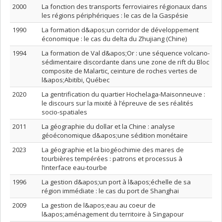
2000
La fonction des transports ferroviaires régionaux dans
les régions périphériques : le cas de la Gaspésie
1990
La formation d&apos;un corridor de développement
économique : le cas du delta du Zhujiang (Chine)
1994
La formation de Val d&apos;Or : une séquence volcano-
sédimentaire discordante dans une zone de rift du Bloc
composite de Malartic, ceinture de roches vertes de
l&apos;Abitibi, Québec
2020
La gentrification du quartier Hochelaga-Maisonneuve :
le discours sur la mixité à l’épreuve de ses réalités
socio-spatiales
2011
La géographie du dollar et la Chine : analyse
géoéconomique d&apos;une sédition monétaire
2023
La géographie et la biogéochimie des mares de
tourbières tempérées : patrons et processus à
l’interface eau-tourbe
1996
La gestion d&apos;un port à l&apos;échelle de sa
région immédiate : le cas du port de Shanghai
2009
La gestion de l&apos;eau au coeur de
l&apos;aménagement du territoire à Singapour