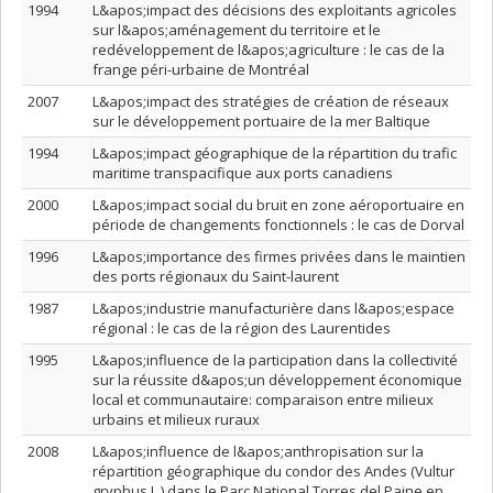
1994
L&apos;impact des décisions des exploitants agricoles
sur l&apos;aménagement du territoire et le
redéveloppement de l&apos;agriculture : le cas de la
frange péri-urbaine de Montréal
2007
L&apos;impact des stratégies de création de réseaux
sur le développement portuaire de la mer Baltique
1994
L&apos;impact géographique de la répartition du trafic
maritime transpacifique aux ports canadiens
2000
L&apos;impact social du bruit en zone aéroportuaire en
période de changements fonctionnels : le cas de Dorval
1996
L&apos;importance des firmes privées dans le maintien
des ports régionaux du Saint-laurent
1987
L&apos;industrie manufacturière dans l&apos;espace
régional : le cas de la région des Laurentides
1995
L&apos;influence de la participation dans la collectivité
sur la réussite d&apos;un développement économique
local et communautaire: comparaison entre milieux
urbains et milieux ruraux
2008
L&apos;influence de l&apos;anthropisation sur la
répartition géographique du condor des Andes (Vultur
gryphus L.) dans le Parc National Torres del Paine en