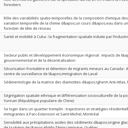
forestiers
Rôle des variabilités spatio-temporelles de la composition chimique des 
variation temporelle de la chimie d&apos;un cours d&apos;eau dans u
forestier de tête de réseau
Santé et mobilité à Cuba : la fragmentation spatiale induite par l’indust
Secteur public et développement économique régional : impacts de l&a
gouvernemental et de la décentralisation
Sécurisation frontalière et détention de migrants mineurs au Canada : é
centre de surveillance de l&apos;immigration de Laval
Sédimentologie de la matrice des diamictites d&apos;Igherm Anti-Atlas,
Ségrégation spatiale ethnique et différenciation socioculturelle de la p
Yunnan (République populaire de Chine)
Se loger dans un quartier tremplin : trajectoires et stratégies résidentie
immigrantes à Parc-Extension et Saint-Michel, Montréal
Sensibilité aux précipitations acides des sédiments d&apos;origine glaci
de la région de l&apos;Abitibi-Témiscamingue, Québec