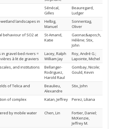
Sénécal,
Beauregard,
Gilles
Ludger
-wetland landscapes in
Helbig,
Sonnentag,
Manuel
Oliver
al behaviour of SO2 at
St-Amand,
Gaonac&apos;h,
Katie
Hélène; Stix,
John
in gravel-bed rivers =
Lacey, Ralph
Roy, André G.;
ères à lit de graviers
William Jay
Lapointe, Michel
scales, and institutions
Bellanger-
Gombay, Nicole;
Rodriguez,
Gould, Kevin
Harold Raul
elds of Telica and
Beaulieu,
Stix, John
Alexandre
tion of complex
Katan, Jeffrey
Perez, Liliana
ggered by mobile water
Chen, Lin
Fortier, Daniel;
McKenzie,
Jeffrey M.