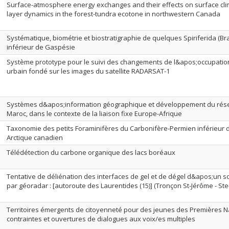
Surface-atmosphere energy exchanges and their effects on surface cl
layer dynamics in the forest-tundra ecotone in northwestern Canada
Systématique, biométrie et biostratigraphie de quelques Spiriferida (
inférieur de Gaspésie
Système prototype pour le suivi des changements de l&apos;occupation
urbain fondé sur les images du satellite RADARSAT-1
Systèmes d&apos;information géographique et développement du résea
Maroc, dans le contexte de la liaison fixe Europe-Afrique
Taxonomie des petits Foraminifères du Carbonifère-Permien inférieur 
Arctique canadien
Télédétection du carbone organique des lacs boréaux
Tentative de déliénation des interfaces de gel et de dégel d&apos;un 
par géoradar : [autoroute des Laurentides (15)] (Tronçon St-Jérôme - S
Territoires émergents de citoyenneté pour des jeunes des Premières N
contraintes et ouvertures de dialogues aux voix/es multiples