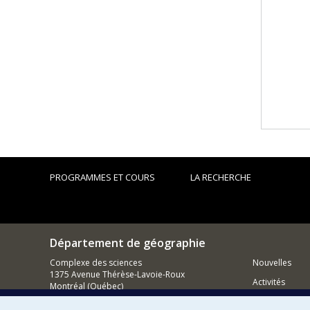
PROGRAMMES ET COURS
LA RECHERCHE
Département de géographie
Complexe des sciences
Nouvelles
1375 Avenue Thérèse-Lavoie-Roux
Activités
Montréal (Québec)
H2V 0B3
Comment so