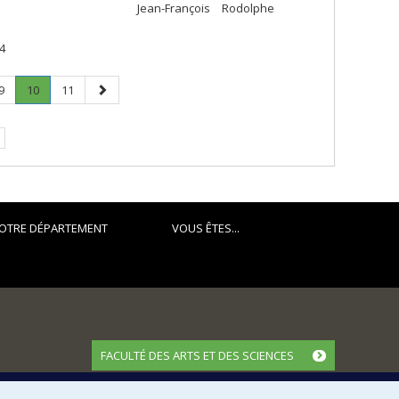
Jean-François
Rodolphe
4
Page
Page
.
Page
Page
9
10
11
Page
suivante
courante.
OTRE DÉPARTEMENT
VOUS ÊTES...
FACULTÉ DES ARTS ET DES SCIENCES
Nos départements et écoles