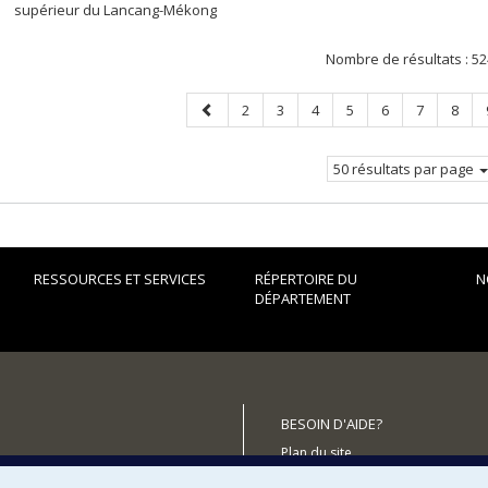
supérieur du Lancang-Mékong
Nombre de résultats :
52
Page
Page
Page
Page
Page
Page
Page
Page
2
3
4
5
6
7
8
précédente
50 résultats par page
RESSOURCES ET SERVICES
RÉPERTOIRE DU
N
DÉPARTEMENT
BESOIN D'AIDE?
Plan du site
utenir le Département?
Signaler une erreur