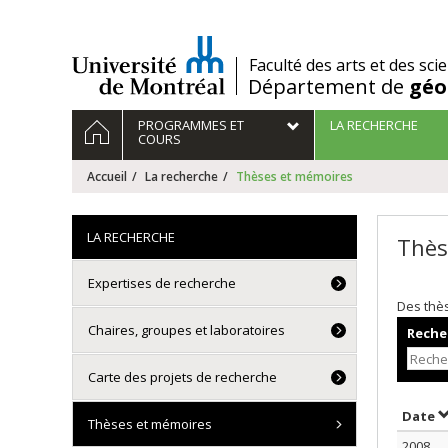
Passer
au
contenu
/
Faculté des arts et des sci
Département de
géo
Navigation
ACCUEIL
PROGRAMMES ET
LA RECHERCHE
principale
COURS
Accueil
La recherche
Thèses et mémoires
LA RECHERCHE
Thès
Expertises de recherche
Des thè
Chaires, groupes et laboratoires
Recher
Carte des projets de recherche
T
Date
Thèses et mémoires
2008