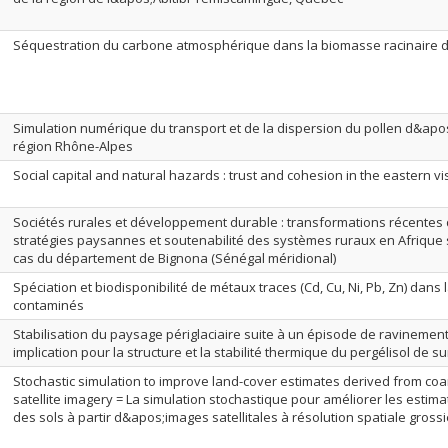
Séquestration du carbone atmosphérique dans la biomasse racinaire d
Simulation numérique du transport et de la dispersion du pollen d&apo
région Rhône-Alpes
Social capital and natural hazards : trust and cohesion in the eastern vi
Sociétés rurales et développement durable : transformations récentes d
stratégies paysannes et soutenabilité des systèmes ruraux en Afrique
cas du département de Bignona (Sénégal méridional)
Spéciation et biodisponibilité de métaux traces (Cd, Cu, Ni, Pb, Zn) dans
contaminés
Stabilisation du paysage périglaciaire suite à un épisode de ravinemen
implication pour la structure et la stabilité thermique du pergélisol de s
Stochastic simulation to improve land-cover estimates derived from coar
satellite imagery = La simulation stochastique pour améliorer les estima
des sols à partir d&apos;images satellitales à résolution spatiale gross