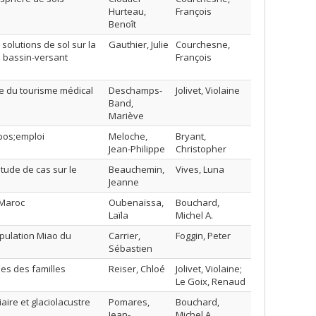
Hurteau,
François
Benoît
solutions de sol sur la
Gauthier, Julie
Courchesne,
n bassin-versant
François
rie du tourisme médical
Deschamps-
Jolivet, Violaine
Band,
Mariève
pos;emploi
Meloche,
Bryant,
Jean-Philippe
Christopher
tude de cas sur le
Beauchemin,
Vives, Luna
Jeanne
 Maroc
Oubenaïssa,
Bouchard,
Laïla
Michel A.
opulation Miao du
Carrier,
Foggin, Peter
Sébastien
lles des familles
Reiser, Chloé
Jolivet, Violaine;
Le Goix, Renaud
aire et glaciolacustre
Pomares,
Bouchard,
Jean-
Michel A.