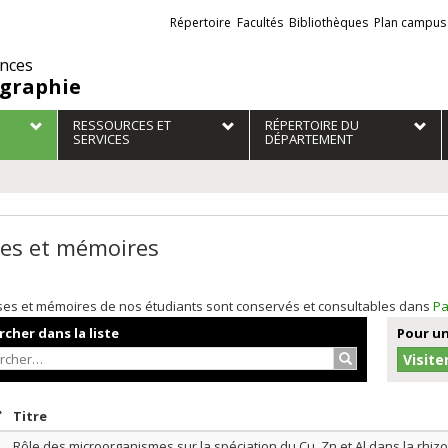
Liens
Répertoire
Facultés
Bibliothèques
Plan campus
externes
ences
graphie
RESSOURCES ET
RÉPERTOIRE DU
SERVICES
DÉPARTEMENT
es et mémoires
ses et mémoires de nos étudiants sont conservés et consultables dans
Pa
cher dans la liste
Pour un
Rechercher…
Visite
rier par date en ordre croissant
Trier par titre en ordre croissant
Titre
Rôle des microorganismes sur la spéciation du Cu, Zn et Al dans la rhiz