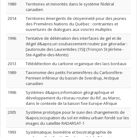
1989
Territoires et minorités dans le système fédéral
canadien
2014
Territoires émergents de citoyenneté pour des jeunes
des Premières Nations du Québec : contraintes et
ouvertures de dialogues aux voix/es multiples
1996
Tentative de déliénation des interfaces de gel et de
dégel d&apos;un soubassement routier par géoradar :
[autoroute des Laurentides (15)] (Tronçon St-Jérôme -
Ste-Agathe-des-Monts)
2013
Télédétection du carbone organique des lacs boréaux
1989
Taxonomie des petits Foraminifères du Carbonifère-
Permien inférieur du bassin de Sverdrup, Arctique
canadien
1996
Systèmes d&apos;information géographique et
développement du réseau routier du Rif, au Maroc,
dans le contexte de la liaison fixe Europe-Afrique
2005
Système prototype pour le suivi des changements de
l&apos;occupation du sol en milieu urbain fondé sur les
images du satellite RADARSAT-1
1993
Systématique, biométrie et biostratigraphie de