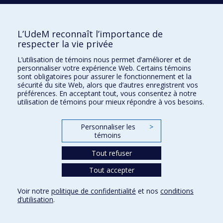
Activités
Comment soutenir le Département?
L’UdeM reconnaît l’importance de
respecter la vie privée
BESOIN D'AIDE?
L’utilisation de témoins nous permet d’améliorer et de
Plan du site
personnaliser votre expérience Web. Certains témoins
Signaler une erreur
sont obligatoires pour assurer le fonctionnement et la
sécurité du site Web, alors que d’autres enregistrent vos
Accessibilité
préférences. En acceptant tout, vous consentez à notre
utilisation de témoins pour mieux répondre à vos besoins.
FACULTÉ DES ARTS ET DES SCIENCES
Nos départements et écoles
Personnaliser les
>
témoins
Nos centres d'études
Tout refuser
Nos programmes et cours
Tout accepter
Confidentialité
Voir notre
politique de confidentialité
et nos
conditions
Conditions d’utilisation
d’utilisation
.
Paramètres des témoins
Université de