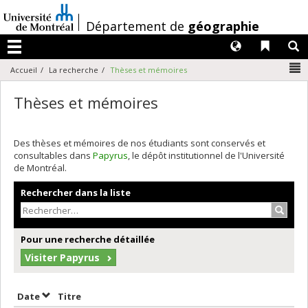
Passer
au
/
Département de
géographie
contenu
Langues
Liens 
R
Menu
N
Accueil
La recherche
Thèses et mémoires
Thèses et mémoires
Des thèses et mémoires de nos étudiants sont conservés et
consultables dans
Papyrus
, le dépôt institutionnel de l'Université
de Montréal.
Rechercher dans la liste
Recher
Pour une recherche détaillée
Visiter Papyrus
Trier par date en ordre décroissant
Trier par titre en ordre décroissant
Date
Titre