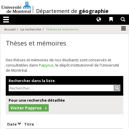
Passer
au
/
Département de
géographie
contenu
Langues
Liens 
R
Menu
N
Accueil
La recherche
Thèses et mémoires
Thèses et mémoires
Des thèses et mémoires de nos étudiants sont conservés et
consultables dans
Papyrus
, le dépôt institutionnel de l'Université
de Montréal.
Rechercher dans la liste
Recher
Pour une recherche détaillée
Visiter Papyrus
Trier par date en ordre décroissant
Trier par titre en ordre décroissant
Date
Titre