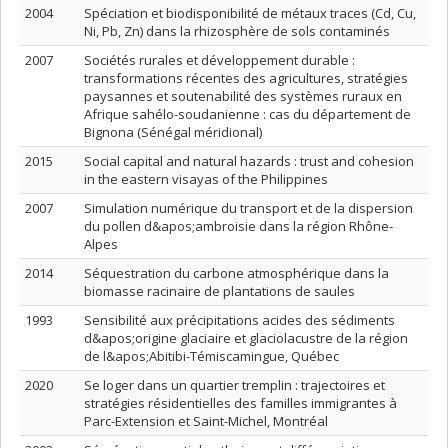
2004
Spéciation et biodisponibilité de métaux traces (Cd, Cu,
Ni, Pb, Zn) dans la rhizosphère de sols contaminés
2007
Sociétés rurales et développement durable :
transformations récentes des agricultures, stratégies
paysannes et soutenabilité des systèmes ruraux en
Afrique sahélo-soudanienne : cas du département de
Bignona (Sénégal méridional)
2015
Social capital and natural hazards : trust and cohesion
in the eastern visayas of the Philippines
2007
Simulation numérique du transport et de la dispersion
du pollen d&apos;ambroisie dans la région Rhône-
Alpes
2014
Séquestration du carbone atmosphérique dans la
biomasse racinaire de plantations de saules
1993
Sensibilité aux précipitations acides des sédiments
d&apos;origine glaciaire et glaciolacustre de la région
de l&apos;Abitibi-Témiscamingue, Québec
2020
Se loger dans un quartier tremplin : trajectoires et
stratégies résidentielles des familles immigrantes à
Parc-Extension et Saint-Michel, Montréal