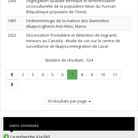
2003
Ségrégation spatiale ethnique et différenciation
socioculturelle de la population Miao du Yunnan
(République populaire de Chine)
1991
Sédimentologie de la matrice des diamictites
d&apos;Igherm Anti-Atlas, Maroc
2022
Sécurisation frontalière et détention de migrants
mineurs au Canada : étude de cas sur le centre de
surveillance de l&apos;immigration de Laval
Nombre de résultats :
524
Page
Page
Page
Page
Page
Page
Page
.
Page
Page
Page
Page
2
3
4
5
6
7
8
9
10
11
précédente
Page
Page
courante.
suivante
10 résultats par page
Liens connexes
La recherche à la FAS