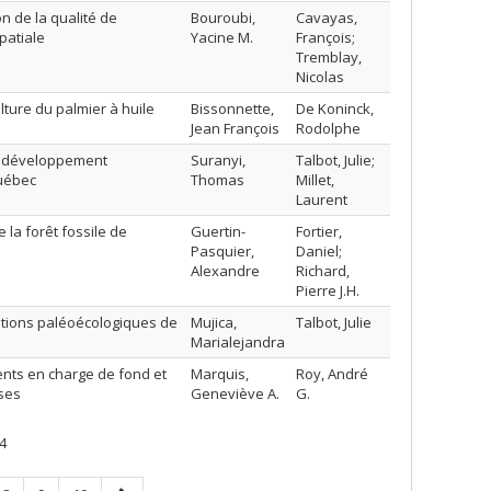
on de la qualité de
Bouroubi,
Cavayas,
patiale
Yacine M.
François;
Tremblay,
Nicolas
ture du palmier à huile
Bissonnette,
De Koninck,
Jean François
Rodolphe
 : développement
Suranyi,
Talbot, Julie;
Québec
Thomas
Millet,
Laurent
la forêt fossile de
Guertin-
Fortier,
Pasquier,
Daniel;
Alexandre
Richard,
Pierre J.H.
itions paléoécologiques de
Mujica,
Talbot, Julie
Marialejandra
ents en charge de fond et
Marquis,
Roy, André
yses
Geneviève A.
G.
4