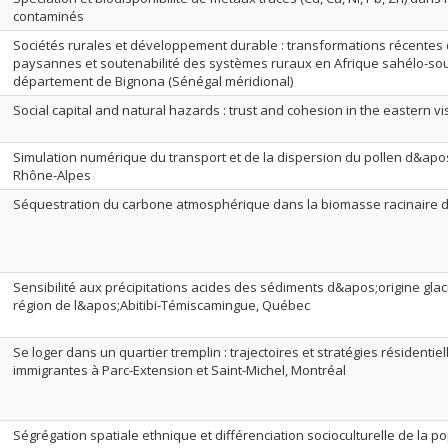
contaminés
Sociétés rurales et développement durable : transformations récentes d
paysannes et soutenabilité des systèmes ruraux en Afrique sahélo-so
département de Bignona (Sénégal méridional)
Social capital and natural hazards : trust and cohesion in the eastern vi
Simulation numérique du transport et de la dispersion du pollen d&apo
Rhône-Alpes
Séquestration du carbone atmosphérique dans la biomasse racinaire d
Sensibilité aux précipitations acides des sédiments d&apos;origine glaci
région de l&apos;Abitibi-Témiscamingue, Québec
Se loger dans un quartier tremplin : trajectoires et stratégies résidentie
immigrantes à Parc-Extension et Saint-Michel, Montréal
Ségrégation spatiale ethnique et différenciation socioculturelle de la 