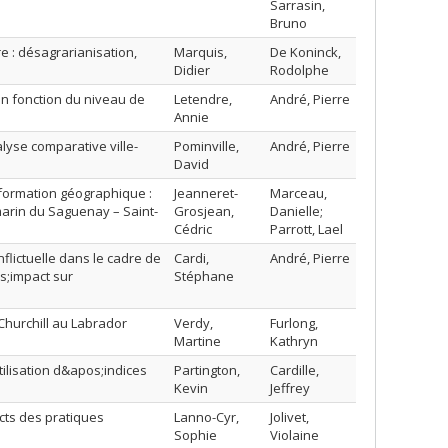
Sarrasin,
Bruno
e : désagrarianisation,
Marquis,
De Koninck,
Didier
Rodolphe
n fonction du niveau de
Letendre,
André, Pierre
Annie
lyse comparative ville-
Pominville,
André, Pierre
David
nformation géographique :
Jeanneret-
Marceau,
marin du Saguenay – Saint-
Grosjean,
Danielle;
Cédric
Parrott, Lael
lictuelle dans le cadre de
Cardi,
André, Pierre
;impact sur
Stéphane
e Churchill au Labrador
Verdy,
Furlong,
Martine
Kathryn
ilisation d&apos;indices
Partington,
Cardille,
Kevin
Jeffrey
acts des pratiques
Lanno-Cyr,
Jolivet,
Sophie
Violaine