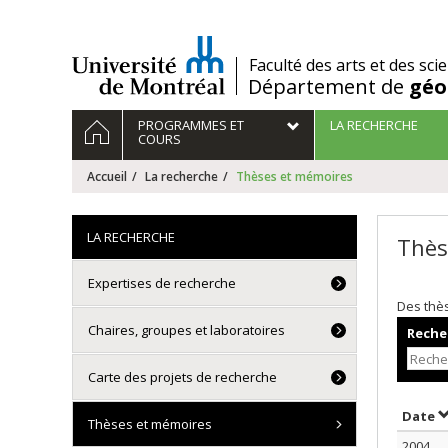
Passer
au
contenu
/
Faculté des arts et des sci
Département de
géo
Navigation
ACCUEIL
PROGRAMMES ET
LA RECHERCHE
principale
COURS
Accueil
La recherche
Thèses et mémoires
LA RECHERCHE
Thès
Expertises de recherche
Des thè
Chaires, groupes et laboratoires
Recher
Carte des projets de recherche
T
Date
Thèses et mémoires
2004