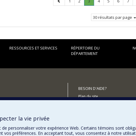
Page
Page
Page
Page
.
Page
Page
Page
Page
1
2
3
4
5
6
7
précédente
Page
courante.
30 résultats par page
RESSOURCES ET SERVICES
RÉPERTOIRE DU
N
DÉPARTEMENT
BESOIN D'AIDE?
Plan du site
utenir le Département?
Signaler une erreur
Accessibilité
ecter la vie privée
t de personnaliser votre expérience Web. Certains témoins sont oblig
ent vos préférences. En acceptant tout, vous consentez à notre utili