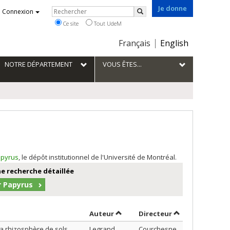
Je donne
Rechercher
Connexion
Rechercher
Ce site
Tout UdeM
Choix
Français
English
de
la
NOTRE DÉPARTEMENT
VOUS ÊTES...
langue
pyrus
, le dépôt institutionnel de l'Université de Montréal.
e recherche détaillée
r Papyrus
Trier par auteur en ordre décroi
par contributeu
Auteur
Directeur
 la rhizosphère de sols
Legrand,
Courchesne,