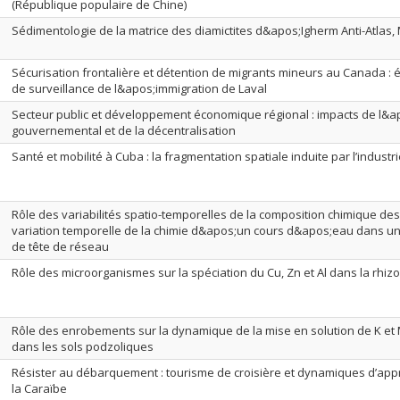
(République populaire de Chine)
Sédimentologie de la matrice des diamictites d&apos;Igherm Anti-Atlas,
Sécurisation frontalière et détention de migrants mineurs au Canada : é
de surveillance de l&apos;immigration de Laval
Secteur public et développement économique régional : impacts de l&a
gouvernemental et de la décentralisation
Santé et mobilité à Cuba : la fragmentation spatiale induite par l’indust
Rôle des variabilités spatio-temporelles de la composition chimique des 
variation temporelle de la chimie d&apos;un cours d&apos;eau dans un
de tête de réseau
Rôle des microorganismes sur la spéciation du Cu, Zn et Al dans la rhiz
Rôle des enrobements sur la dynamique de la mise en solution de K e
dans les sols podzoliques
Résister au débarquement : tourisme de croisière et dynamiques d’appro
la Caraïbe