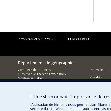
PROGRAMMES ET COURS
LA RECHERCHE
Département de géographie
Complexe des sciences
Nouvelles
1375 Avenue Thérèse-Lavoie-Roux
Activités
Montréal (Québec)
H2V 0B3
Comment so
Nous joindre
L’UdeM reconnaît l’importance de resp
Courriel
L’utilisation de témoins nous permet d’améliorer e
sécurité du site Web, alors que d’autres enregistr