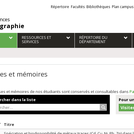
Liens
Répertoire
Facultés
Bibliothèques
Plan campus
externes
ences
graphie
RESSOURCES ET
RÉPERTOIRE DU
SERVICES
DÉPARTEMENT
es et mémoires
ses et mémoires de nos étudiants sont conservés et consultables dans
Pa
cher dans la liste
Pour un
Rechercher…
Visite
rier par date en ordre décroissant
Trier par titre en ordre décroissant
Titre
Spéciation et biodisponibilité de métaux traces (Cd, Cu, Ni, Pb, Zn) dans