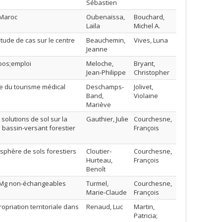
Sébastien
 Maroc
Oubenaïssa,
Bouchard,
Laïla
Michel A.
tude de cas sur le centre
Beauchemin,
Vives, Luna
Jeanne
pos;emploi
Meloche,
Bryant,
Jean-Philippe
Christopher
rie du tourisme médical
Deschamps-
Jolivet,
Band,
Violaine
Mariève
solutions de sol sur la
Gauthier, Julie
Courchesne,
 bassin-versant forestier
François
osphère de sols forestiers
Cloutier-
Courchesne,
Hurteau,
François
Benoît
t Mg non-échangeables
Turmel,
Courchesne,
Marie-Claude
François
priation territoriale dans
Renaud, Luc
Martin,
Patricia;