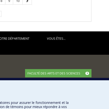
Page
Page
Page
Page
8
9
10
suivante
OTRE DÉPARTEMENT
VOUS ÊTES...
FACULTÉ DES ARTS ET DES SCIENCES
Nos départements et écoles
Nos centres d'études
Nos programmes et cours
atoires pour assurer le fonctionnement et la
sation de témoins pour mieux répondre à vos