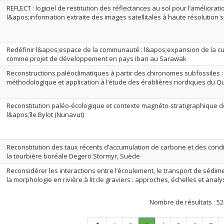
REFLECT : logiciel de restitution des réflectances au sol pour l’améliorati
l&apos;information extraite des images satellitales à haute résolution s
Redéfinir l&apos;espace de la communauté : l&apos;expansion de la cul
comme projet de développement en pays iban au Sarawak
Reconstructions paléoclimatiques à partir des chironomes subfossiles
méthodologique et application à l’étude des érablières nordiques du 
Reconstitution paléo-écologique et contexte magnéto-stratigraphique de 
l&apos;île Bylot (Nunavut)
Reconstitution des taux récents d’accumulation de carbone et des cond
la tourbière boréale Degerö Stormyr, Suède
Reconsidérer les interactions entre l’écoulement, le transport de sédim
la morphologie en rivière à lit de graviers : approches, échelles et anal
Nombre de résultats :
52