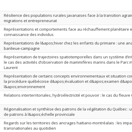
Résilience des populations rurales javanaises face à la transition agrair
migrations et entrepreneuriat
Représentations et comportements face au réchauffement planétaire e
connaissance des individus
Représentations de l&apos;hiver chez les enfants du primaire : une ana
banlieue-campagne
Représentation de trajectoires spatiotemporelles dans un système d’i
le cas des activités d’observation de mammifères marins dans le Parc 
Laurent
Représentation de certains concepts environnementaux et situation conf
la procédure québécoise d&apos;évaluation et d&apos;examen d&apos
l&apos;environnement
Relations interterritoriales, hydroélectricité et pouvoir : le cas du fleuv
Régionalisation et synthèse des patrons de la végétation du Québec : ut
de patrons à l&apos;échelle provinciale
Regards sur les territoires des ancrages haïtiano-montréalais : les imp
transnationales au quotidien