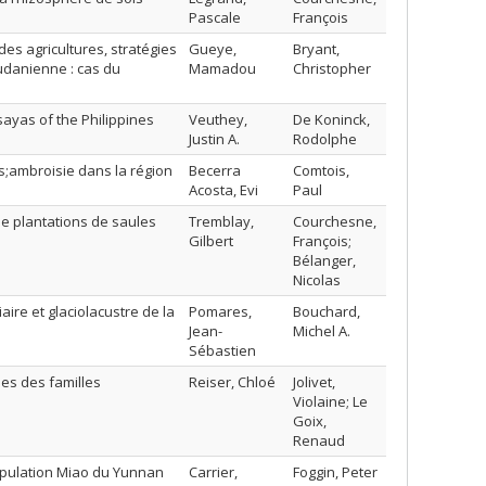
Pascale
François
es agricultures, stratégies
Gueye,
Bryant,
udanienne : cas du
Mamadou
Christopher
sayas of the Philippines
Veuthey,
De Koninck,
Justin A.
Rodolphe
s;ambroisie dans la région
Becerra
Comtois,
Acosta, Evi
Paul
e plantations de saules
Tremblay,
Courchesne,
Gilbert
François;
Bélanger,
Nicolas
aire et glaciolacustre de la
Pomares,
Bouchard,
Jean-
Michel A.
Sébastien
lles des familles
Reiser, Chloé
Jolivet,
Violaine; Le
Goix,
Renaud
population Miao du Yunnan
Carrier,
Foggin, Peter