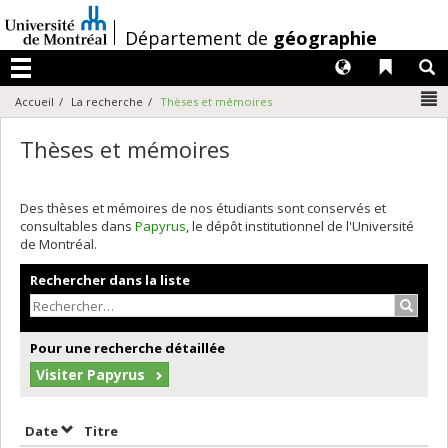
Passer
au
/
Département de
géographie
contenu
Langues
Liens 
R
Menu
N
Accueil
La recherche
Thèses et mémoires
Thèses et mémoires
Des thèses et mémoires de nos étudiants sont conservés et
consultables dans
Papyrus
, le dépôt institutionnel de l'Université
de Montréal.
Rechercher dans la liste
Recher
Pour une recherche détaillée
Visiter Papyrus
Trier par date en ordre décroissant
Trier par titre en ordre décroissant
Date
Titre