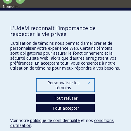
Nouvelles
Activités
Comment soutenir le Département?
L’UdeM reconnaît l’importance de
respecter la vie privée
BESOIN D'AIDE?
L’utilisation de témoins nous permet d’améliorer et de
Plan du site
personnaliser votre expérience Web. Certains témoins
Signaler une erreur
sont obligatoires pour assurer le fonctionnement et la
sécurité du site Web, alors que d’autres enregistrent vos
Accessibilité
préférences. En acceptant tout, vous consentez à notre
utilisation de témoins pour mieux répondre à vos besoins.
FACULTÉ DES ARTS ET DES SCIENCES
Nos départements et écoles
Personnaliser les
>
témoins
Nos centres d'études
Tout refuser
Nos programmes et cours
Tout accepter
Confidentialité
Voir notre
politique de confidentialité
et nos
conditions
Conditions d’utilisation
d’utilisation
.