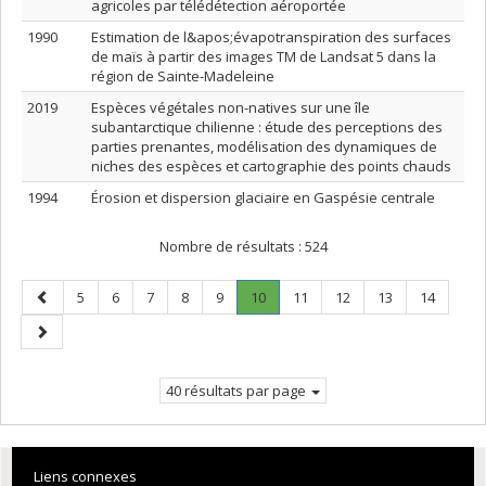
agricoles par télédétection aéroportée
1990
Estimation de l&apos;évapotranspiration des surfaces
de maïs à partir des images TM de Landsat 5 dans la
région de Sainte-Madeleine
2019
Espèces végétales non-natives sur une île
subantarctique chilienne : étude des perceptions des
parties prenantes, modélisation des dynamiques de
niches des espèces et cartographie des points chauds
1994
Érosion et dispersion glaciaire en Gaspésie centrale
Nombre de résultats :
524
Page
Page
Page
Page
Page
Page
Page
.
Page
Page
Page
Page
5
6
7
8
9
10
11
12
13
14
précédente
Page
Page
courante.
suivante
40 résultats par page
Liens connexes