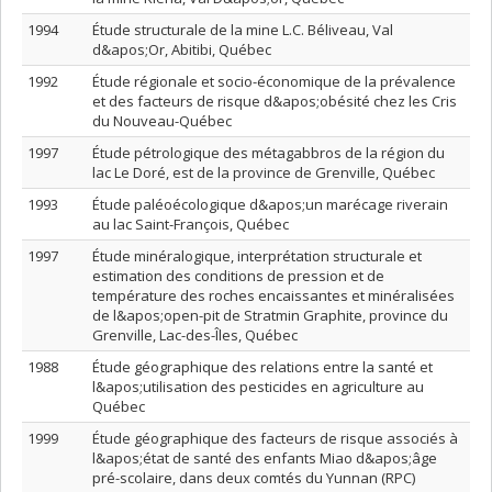
1994
Étude structurale de la mine L.C. Béliveau, Val
d&apos;Or, Abitibi, Québec
1992
Étude régionale et socio-économique de la prévalence
et des facteurs de risque d&apos;obésité chez les Cris
du Nouveau-Québec
1997
Étude pétrologique des métagabbros de la région du
lac Le Doré, est de la province de Grenville, Québec
1993
Étude paléoécologique d&apos;un marécage riverain
au lac Saint-François, Québec
1997
Étude minéralogique, interprétation structurale et
estimation des conditions de pression et de
température des roches encaissantes et minéralisées
de l&apos;open-pit de Stratmin Graphite, province du
Grenville, Lac-des-Îles, Québec
1988
Étude géographique des relations entre la santé et
l&apos;utilisation des pesticides en agriculture au
Québec
1999
Étude géographique des facteurs de risque associés à
l&apos;état de santé des enfants Miao d&apos;âge
pré-scolaire, dans deux comtés du Yunnan (RPC)