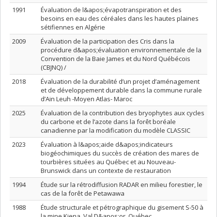
1991
Évaluation de l&apos;évapotranspiration et des
besoins en eau des céréales dans les hautes plaines
sétifiennes en Algérie
2009
Évaluation de la participation des Cris dans la
procédure d&apos;évaluation environnementale de la
Convention de la Baie James et du Nord Québécois
(CBJNQ) /
2018
Évaluation de la durabilité d’un projet d’aménagement
et de développement durable dans la commune rurale
d’Ain Leuh -Moyen Atlas- Maroc
2025
Évaluation de la contribution des bryophytes aux cycles
du carbone et de l’azote dans la forêt boréale
canadienne par la modification du modèle CLASSIC
2023
Évaluation à l&apos;aide d&apos;indicateurs
biogéochimiques du succès de création des mares de
tourbières situées au Québec et au Nouveau-
Brunswick dans un contexte de restauration
1994
Étude sur la rétrodiffusion RADAR en milieu forestier, le
cas de la forêt de Petawawa
1988
Étude structurale et pétrographique du gisement S-50 à
la mine Kiena, Val D&apos;or, Québec