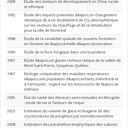
2008
Étude des moteurs de développement en Chine rurale
et ethnique
1992
Étude des impacts potentiels d&apos;un changement
climatique dû à un doublement de CO₂ atmosphérique
sur les secteurs du chauffage et de la climatisation
pour la ville de Montréal
1998
Étude de la variabilité spatiale de couverts forestiers
en fonction de l&apos;échelle d&apos;observation
1990
Étude de la flore fongique dans une buanderie
1991
Étude d&apos;un glacier rocheux relique de la vallée de
Mont-Saint-Pierre, Gaspésie, Québec
1997
Étiologie comparative des maladies respiratoires
d&apos;une population d&apos;enfants à Montréal et
à Vancouver : regard sur les moisissures de l&apos;air
intérieur
2005
État de santé des éleveurs semi-nomades en Mongolie
: mode de vie et facteurs de risque
2023
Estimation du volume de glace et imagerie 3D des
cryostructures de pergélisol par tomodensitométrie
2008
Estimation des paramètres biophysiques des cultures