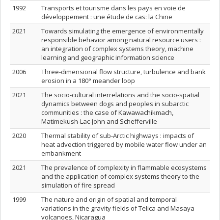
1992
Transports et tourisme dans les pays en voie de
développement : une étude de cas: la Chine
2021
Towards simulating the emergence of environmentally
responsible behavior among natural resource users :
an integration of complex systems theory, machine
learning and geographic information science
2006
Three-dimensional flow structure, turbulence and bank
erosion in a 180° meander loop
2021
The socio-cultural interrelations and the socio-spatial
dynamics between dogs and peoples in subarctic
communities : the case of Kawawachikmach,
Matimekush-Lac-John and Schefferville
2020
Thermal stability of sub-Arctic highways : impacts of
heat advection triggered by mobile water flow under an
embankment
2021
The prevalence of complexity in flammable ecosystems
and the application of complex systems theory to the
simulation of fire spread
1999
The nature and origin of spatial and temporal
variations in the gravity fields of Telica and Masaya
volcanoes, Nicaragua