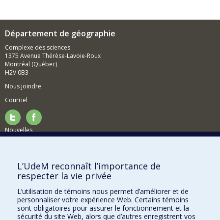
Département de géographie
Complexe des sciences
1375 Avenue Thérèse-Lavoie-Roux
Montréal (Québec)
H2V 0B3
Nous joindre
Courriel
Nouvelles
Activités
Comment soutenir le Département?
L’UdeM reconnaît l’importance de
respecter la vie privée
BESOIN D'AIDE?
L’utilisation de témoins nous permet d’améliorer et de
Plan du site
personnaliser votre expérience Web. Certains témoins
Signaler une erreur
sont obligatoires pour assurer le fonctionnement et la
sécurité du site Web, alors que d’autres enregistrent vos
Accessibilité