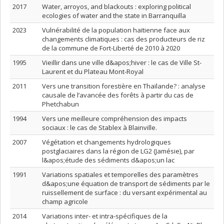
2017
Water, arroyos, and blackouts : exploring political
ecologies of water and the state in Barranquilla
2023
Vulnérabilité de la population haïtienne face aux
changements climatiques : cas des producteurs de riz
de la commune de Fort-Liberté de 2010 à 2020
1995
Vieillir dans une ville d&apos;hiver : le cas de Ville St-
Laurent et du Plateau Mont-Royal
2011
Vers une transition forestière en Thaïlande? : analyse
causale de l’avancée des forêts à partir du cas de
Phetchabun
1994
Vers une meilleure compréhension des impacts
sociaux : le cas de Stablex à Blainville.
2007
Végétation et changements hydrologiques
postglaciaires dans la région de LG2 (Jamésie), par
l&apos;étude des sédiments d&apos;un lac
1991
Variations spatiales et temporelles des paramètres
d&apos;une équation de transport de sédiments par le
ruissellement de surface : du versant expérimental au
champ agricole
2014
Variations inter- et intra-spécifiques de la