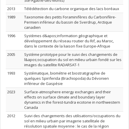
Ste-Agathe-des-Monts)
2013
Télédétection du carbone organique des lacs boréaux
1989
Taxonomie des petits Foraminifères du Carbonifère-
Permien inférieur du bassin de Sverdrup, Arctique
canadien
1996
Systèmes d&apos;information géographique et
développement du réseau routier du Rif, au Maroc,
dans le contexte de la liaison fixe Europe-Afrique
2005
Système prototype pour le suivi des changements de
l&apos;occupation du sol en milieu urbain fondé sur les
images du satellite RADARSAT-1
1993
Systématique, biométrie et biostratigraphie de
quelques Spiriferida (Brachiopoda) du Dévonien
inférieur de Gaspésie
2023
Surface-atmosphere energy exchanges and their
effects on surface climate and boundary layer
dynamics in the forest-tundra ecotone in northwestern
Canada
2012
Suivi des changements des utilisations/occupations du
sol en milieu urbain par imagerie satellitale de
résolution spatiale moyenne : le cas de la région