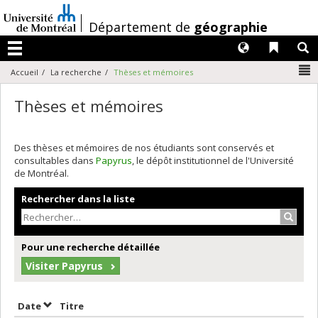
Passer
au
/
Département de
géographie
contenu
Langues
Liens 
R
Menu
N
Accueil
La recherche
Thèses et mémoires
Thèses et mémoires
Des thèses et mémoires de nos étudiants sont conservés et
consultables dans
Papyrus
, le dépôt institutionnel de l'Université
de Montréal.
Rechercher dans la liste
Recher
Pour une recherche détaillée
Visiter Papyrus
Trier par date en ordre décroissant
Trier par titre en ordre décroissant
Date
Titre