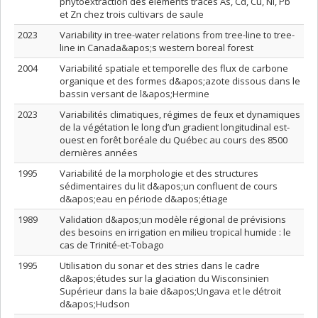
phytoextraction des éléments traces As, Cd, Cu, Ni, Pb
et Zn chez trois cultivars de saule
2023
Variability in tree-water relations from tree-line to tree-
line in Canada&apos;s western boreal forest
2004
Variabilité spatiale et temporelle des flux de carbone
organique et des formes d&apos;azote dissous dans le
bassin versant de l&apos;Hermine
2023
Variabilités climatiques, régimes de feux et dynamiques
de la végétation le long d’un gradient longitudinal est-
ouest en forêt boréale du Québec au cours des 8500
dernières années
1995
Variabilité de la morphologie et des structures
sédimentaires du lit d&apos;un confluent de cours
d&apos;eau en période d&apos;étiage
1989
Validation d&apos;un modèle régional de prévisions
des besoins en irrigation en milieu tropical humide : le
cas de Trinité-et-Tobago
1995
Utilisation du sonar et des stries dans le cadre
d&apos;études sur la glaciation du Wisconsinien
Supérieur dans la baie d&apos;Ungava et le détroit
d&apos;Hudson