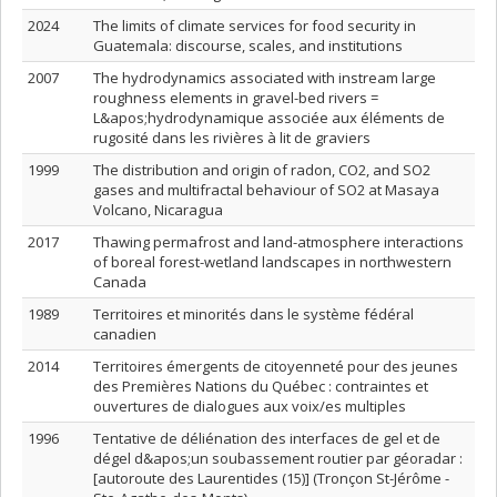
2024
The limits of climate services for food security in
Guatemala: discourse, scales, and institutions
2007
The hydrodynamics associated with instream large
roughness elements in gravel-bed rivers =
L&apos;hydrodynamique associée aux éléments de
rugosité dans les rivières à lit de graviers
1999
The distribution and origin of radon, CO2, and SO2
gases and multifractal behaviour of SO2 at Masaya
Volcano, Nicaragua
2017
Thawing permafrost and land-atmosphere interactions
of boreal forest-wetland landscapes in northwestern
Canada
1989
Territoires et minorités dans le système fédéral
canadien
2014
Territoires émergents de citoyenneté pour des jeunes
des Premières Nations du Québec : contraintes et
ouvertures de dialogues aux voix/es multiples
1996
Tentative de déliénation des interfaces de gel et de
dégel d&apos;un soubassement routier par géoradar :
[autoroute des Laurentides (15)] (Tronçon St-Jérôme -