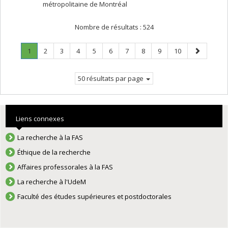
métropolitaine de Montréal
Nombre de résultats :
524
Page
.
Page
Page
Page
Page
Page
Page
Page
Page
Page
Page
1
2
3
4
5
6
7
8
9
10
Page
suivante
courante.
50 résultats par page
Liens connexes
La recherche à la FAS
Éthique de la recherche
Affaires professorales à la FAS
La recherche à l'UdeM
Faculté des études supérieures et postdoctorales