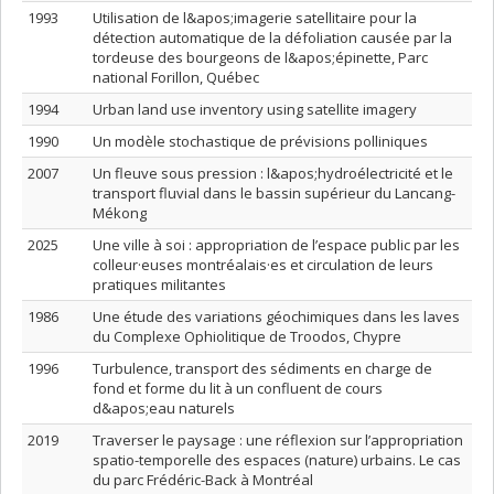
1993
Utilisation de l&apos;imagerie satellitaire pour la
détection automatique de la défoliation causée par la
tordeuse des bourgeons de l&apos;épinette, Parc
national Forillon, Québec
1994
Urban land use inventory using satellite imagery
1990
Un modèle stochastique de prévisions polliniques
2007
Un fleuve sous pression : l&apos;hydroélectricité et le
transport fluvial dans le bassin supérieur du Lancang-
Mékong
2025
Une ville à soi : appropriation de l’espace public par les
colleur·euses montréalais·es et circulation de leurs
pratiques militantes
1986
Une étude des variations géochimiques dans les laves
du Complexe Ophiolitique de Troodos, Chypre
1996
Turbulence, transport des sédiments en charge de
fond et forme du lit à un confluent de cours
d&apos;eau naturels
2019
Traverser le paysage : une réflexion sur l’appropriation
spatio-temporelle des espaces (nature) urbains. Le cas
du parc Frédéric-Back à Montréal