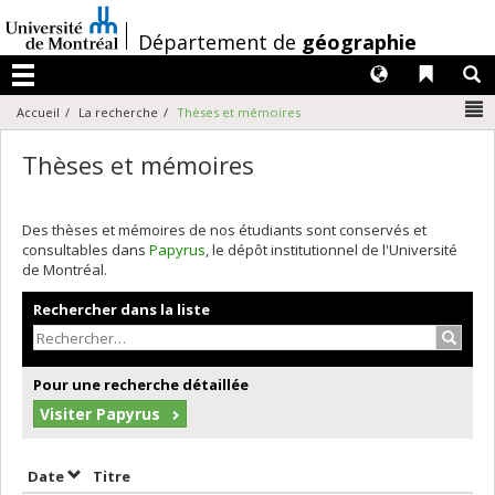
Passer
au
/
Département de
géographie
contenu
Langues
Liens 
R
Menu
N
Accueil
La recherche
Thèses et mémoires
Thèses et mémoires
Des thèses et mémoires de nos étudiants sont conservés et
consultables dans
Papyrus
, le dépôt institutionnel de l'Université
de Montréal.
Rechercher dans la liste
Recher
Pour une recherche détaillée
Visiter Papyrus
Trier par date en ordre décroissant
Trier par titre en ordre décroissant
Date
Titre