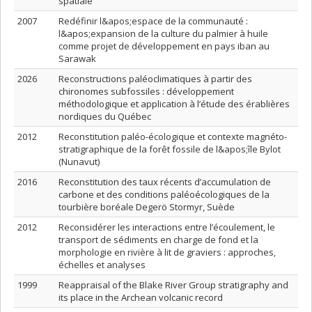
spatiale
2007
Redéfinir l&apos;espace de la communauté :
l&apos;expansion de la culture du palmier à huile
comme projet de développement en pays iban au
Sarawak
2026
Reconstructions paléoclimatiques à partir des
chironomes subfossiles : développement
méthodologique et application à l’étude des érablières
nordiques du Québec
2012
Reconstitution paléo-écologique et contexte magnéto-
stratigraphique de la forêt fossile de l&apos;île Bylot
(Nunavut)
2016
Reconstitution des taux récents d’accumulation de
carbone et des conditions paléoécologiques de la
tourbière boréale Degerö Stormyr, Suède
2012
Reconsidérer les interactions entre l’écoulement, le
transport de sédiments en charge de fond et la
morphologie en rivière à lit de graviers : approches,
échelles et analyses
1999
Reappraisal of the Blake River Group stratigraphy and
its place in the Archean volcanic record