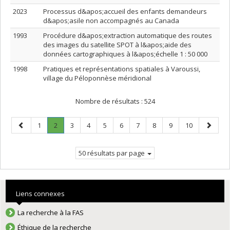
2023
Processus d&apos;accueil des enfants demandeurs
d&apos;asile non accompagnés au Canada
1993
Procédure d&apos;extraction automatique des routes
des images du satellite SPOT à l&apos;aide des
données cartographiques à l&apos;échelle 1 : 50 000
1998
Pratiques et représentations spatiales à Varoussi,
village du Péloponnèse méridional
Nombre de résultats :
524
Page
Page
Page
.
Page
Page
Page
Page
Page
Page
Page
Page
Page
1
2
3
4
5
6
7
8
9
10
précédente
Page
suivant
courante.
50 résultats par page
Liens connexes
La recherche à la FAS
Éthique de la recherche