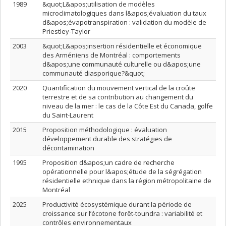
1989
&quot;L&apos;utilisation de modèles
microclimatologiques dans l&apos;évaluation du taux
d&apos;évapotranspiration : validation du modèle de
Priestley-Taylor
2003
&quot;L&apos;insertion résidentielle et économique
des Arméniens de Montréal : comportements
d&apos;une communauté culturelle ou d&apos;une
communauté diasporique?&quot;
2020
Quantification du mouvement vertical de la croûte
terrestre et de sa contribution au changement du
niveau de la mer : le cas de la Côte Est du Canada, golfe
du Saint-Laurent
2015
Proposition méthodologique : évaluation
développement durable des stratégies de
décontamination
1995
Proposition d&apos;un cadre de recherche
opérationnelle pour l&apos;étude de la ségrégation
résidentielle ethnique dans la région métropolitaine de
Montréal
2025
Productivité écosystémique durant la période de
croissance sur l’écotone forêt-toundra : variabilité et
contrôles environnementaux