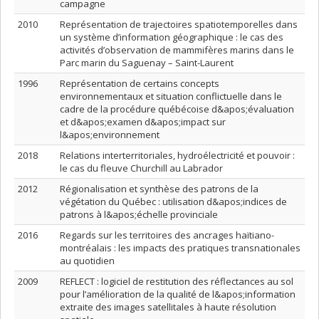
campagne
2010
Représentation de trajectoires spatiotemporelles dans
un système d’information géographique : le cas des
activités d’observation de mammifères marins dans le
Parc marin du Saguenay – Saint-Laurent
1996
Représentation de certains concepts
environnementaux et situation conflictuelle dans le
cadre de la procédure québécoise d&apos;évaluation
et d&apos;examen d&apos;impact sur
l&apos;environnement
2018
Relations interterritoriales, hydroélectricité et pouvoir :
le cas du fleuve Churchill au Labrador
2012
Régionalisation et synthèse des patrons de la
végétation du Québec : utilisation d&apos;indices de
patrons à l&apos;échelle provinciale
2016
Regards sur les territoires des ancrages haïtiano-
montréalais : les impacts des pratiques transnationales
au quotidien
2009
REFLECT : logiciel de restitution des réflectances au sol
pour l’amélioration de la qualité de l&apos;information
extraite des images satellitales à haute résolution