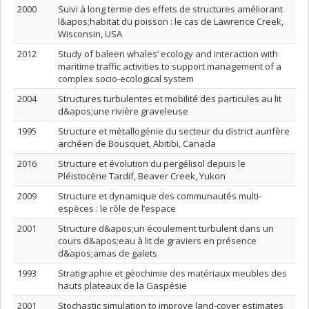
2000
Suivi à long terme des effets de structures améliorant
l&apos;habitat du poisson : le cas de Lawrence Creek,
Wisconsin, USA
2012
Study of baleen whales’ ecology and interaction with
maritime traffic activities to support management of a
complex socio-ecological system
2004
Structures turbulentes et mobilité des particules au lit
d&apos;une rivière graveleuse
1995
Structure et métallogénie du secteur du district aurifère
archéen de Bousquet, Abitibi, Canada
2016
Structure et évolution du pergélisol depuis le
Pléistocène Tardif, Beaver Creek, Yukon
2009
Structure et dynamique des communautés multi-
espèces : le rôle de l’espace
2001
Structure d&apos;un écoulement turbulent dans un
cours d&apos;eau à lit de graviers en présence
d&apos;amas de galets
1993
Stratigraphie et géochimie des matériaux meubles des
hauts plateaux de la Gaspésie
2001
Stochastic simulation to improve land-cover estimates