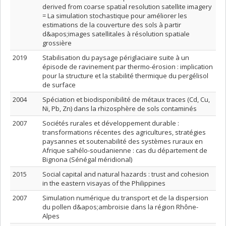
derived from coarse spatial resolution satellite imagery
= La simulation stochastique pour améliorer les
estimations de la couverture des sols à partir
d&apos;images satellitales à résolution spatiale
grossière
2019
Stabilisation du paysage périglaciaire suite à un
épisode de ravinement par thermo-érosion : implication
pour la structure et la stabilité thermique du pergélisol
de surface
2004
Spéciation et biodisponibilité de métaux traces (Cd, Cu,
Ni, Pb, Zn) dans la rhizosphère de sols contaminés
2007
Sociétés rurales et développement durable :
transformations récentes des agricultures, stratégies
paysannes et soutenabilité des systèmes ruraux en
Afrique sahélo-soudanienne : cas du département de
Bignona (Sénégal méridional)
2015
Social capital and natural hazards : trust and cohesion
in the eastern visayas of the Philippines
2007
Simulation numérique du transport et de la dispersion
du pollen d&apos;ambroisie dans la région Rhône-
Alpes