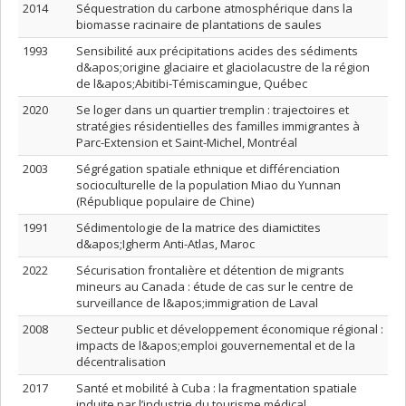
2014
Séquestration du carbone atmosphérique dans la
biomasse racinaire de plantations de saules
1993
Sensibilité aux précipitations acides des sédiments
d&apos;origine glaciaire et glaciolacustre de la région
de l&apos;Abitibi-Témiscamingue, Québec
2020
Se loger dans un quartier tremplin : trajectoires et
stratégies résidentielles des familles immigrantes à
Parc-Extension et Saint-Michel, Montréal
2003
Ségrégation spatiale ethnique et différenciation
socioculturelle de la population Miao du Yunnan
(République populaire de Chine)
1991
Sédimentologie de la matrice des diamictites
d&apos;Igherm Anti-Atlas, Maroc
2022
Sécurisation frontalière et détention de migrants
mineurs au Canada : étude de cas sur le centre de
surveillance de l&apos;immigration de Laval
2008
Secteur public et développement économique régional :
impacts de l&apos;emploi gouvernemental et de la
décentralisation
2017
Santé et mobilité à Cuba : la fragmentation spatiale
induite par l’industrie du tourisme médical