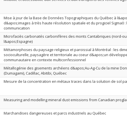
Mise à jour de la Base de Données Topographiques du Québec à l&apo
d&apos;images à très haute résolution spatiale et du progiciel Sigma0 : 
communication
Microfaciès carbonatés carbonifères des monts Cantabriques (nord-ou
l&apos;Espagne)
Métamorphoses du paysage religieux et paroissial à Montréal : les dim
socioculturelle, paysagère et territoriale au coeur d&apos;un développ
communautaire en contexte multiconfessionnel
Métallogénie des gisements archéens d&apos;Au-Ag-Cu de la mine Don
(Dumagami), Cadillac, Abitibi, Québec
Mesure de la concentration en métaux traces dans la solution de sol pa
Measuring and modelling mineral dust emissions from Canadian proglac
Marchandises dangereuses et parcs industriels au Québec