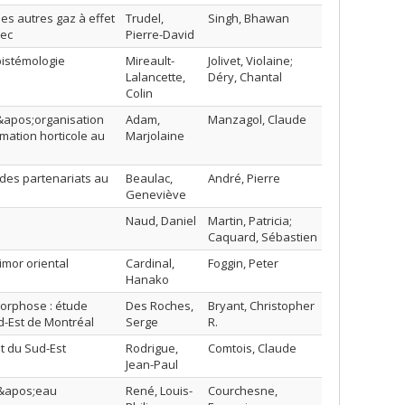
es autres gaz à effet
Trudel,
Singh, Bhawan
bec
Pierre-David
épistémologie
Mireault-
Jolivet, Violaine;
Lalancette,
Déry, Chantal
Colin
l&apos;organisation
Adam,
Manzagol, Claude
rmation horticole au
Marjolaine
 des partenariats au
Beaulac,
André, Pierre
Geneviève
Naud, Daniel
Martin, Patricia;
Caquard, Sébastien
imor oriental
Cardinal,
Foggin, Peter
Hanako
morphose : étude
Des Roches,
Bryant, Christopher
d-Est de Montréal
Serge
R.
t du Sud-Est
Rodrigue,
Comtois, Claude
Jean-Paul
 d&apos;eau
René, Louis-
Courchesne,