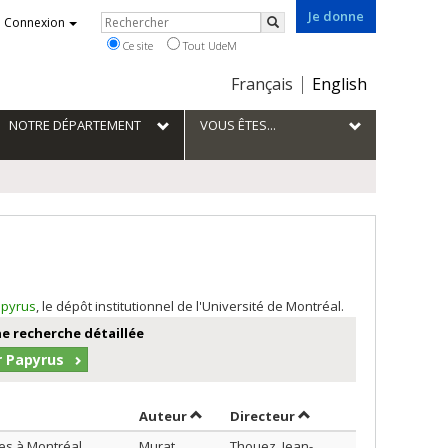
Je donne
Rechercher
Connexion
Rechercher
Ce site
Tout UdeM
Choix
Français
English
de
la
NOTRE DÉPARTEMENT
VOUS ÊTES...
langue
pyrus
, le dépôt institutionnel de l'Université de Montréal.
e recherche détaillée
r Papyrus
Trier par auteur en ordre décroissant
par contributeur en o
Auteur
Directeur
ées à Montréal
Murat,
Thouez, Jean-