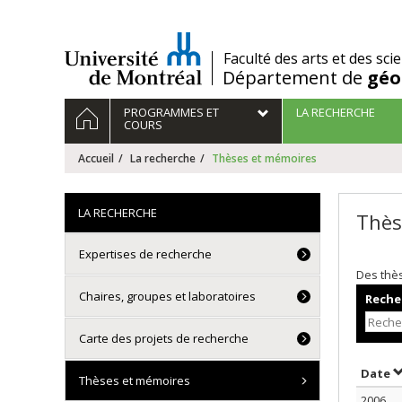
Passer
au
contenu
/
Faculté des arts et des sci
Département de
géo
Navigation
ACCUEIL
PROGRAMMES ET
LA RECHERCHE
principale
COURS
Accueil
La recherche
Thèses et mémoires
LA RECHERCHE
Thès
Expertises de recherche
Des thè
Chaires, groupes et laboratoires
Recher
Carte des projets de recherche
T
Date
Thèses et mémoires
2006