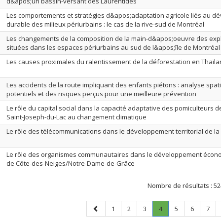
d&apos;un bassin-versant des Laurentides
Les comportements et stratégies d&apos;adaptation agricole liés au 
durable des milieux périurbains : le cas de la rive-sud de Montréal
Les changements de la composition de la main-d&apos;oeuvre des explo
situées dans les espaces périurbains au sud de l&apos;île de Montréal
Les causes proximales du ralentissement de la déforestation en Thaïl
Les accidents de la route impliquant des enfants piétons : analyse spat
potentiels et des risques perçus pour une meilleure prévention
Le rôle du capital social dans la capacité adaptative des pomiculteurs de
Saint-Joseph-du-Lac au changement climatique
Le rôle des télécommunications dans le développement territorial de la
Le rôle des organismes communautaires dans le développement économi
de Côte-des-Neiges/Notre-Dame-de-Grâce
Nombre de résultats :
52
Page
Page
Page
Page
Page
.
Page
Page
Page
1
2
3
4
5
6
7
précédente
Page