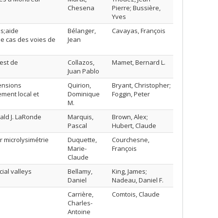
Chesena
Pierre; Bussière,
Yves
s;aide
Bélanger,
Cavayas, François
le cas des voies de
Jean
est de
Collazos,
Mamet, Bernard L.
Juan Pablo
ensions
Quirion,
Bryant, Christopher;
ement local et
Dominique
Foggin, Peter
M.
ald J. LaRonde
Marquis,
Brown, Alex;
Pascal
Hubert, Claude
r microlysimétrie
Duquette,
Courchesne,
Marie-
François
Claude
ial valleys
Bellamy,
King, James;
Daniel
Nadeau, Daniel F.
Carrière,
Comtois, Claude
Charles-
Antoine