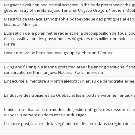
Magmatic evolution and crustal accretion in the early proterozoic : the 
geochemistry of the Narsajuaq Terrane, Ungava Orogen, Northern Que
Maestros de Oaxaca. Ethnographie post-exotique des pratiques et espa
locaux au Mexique
L’utilisation de la polarimétrie radar et de la décomposition de Touzi pou
et la classification des physionomies végétales des milieux humides : le
Pierre
Lower ordovician beekmantown group, Quebec and Ontario
Living and fishing in a marine protected area : balancing traditional fish
conservation in Karimunjawa National Park, Indonesia
L’insécurité alimentaire à Montréal-Nord : un enjeu de démocratie alime
L’industrie des croisières au Québec et les impacts environnementaux s
Limites à l’implantation du modèle de gestion intégrée des ressources e
du bassin versant du delta intérieur du Niger
L’histoire postglaciaire de la végétation et des feux dans la région du L