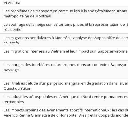
et Atlanta
Les problèmes de transport en commun liés à l&apos;étalement urbain 
métropolitaine de Montréal
Le soufflage de la neige sur les terrains privés et la représentation de
résidentiel
Les migrations pendulaires à Montréal : analyse de l&apos;offre de ser
collectifs
Les migrations internes au Viêtnam et leur impact sur l&apos;environn
Les marges des tourbières ombrotrophes dans un contexte d&apos;ant
paysage
Les lithalses : étude d’un pergélisol marginal en dégradation dans la vall
Ouest du Yukon
Les industries aérospatiales en Amérique du Nord : entre permanences
territoriales
Les impacts urbains des évènements sportifs internationaux : les cas d
Américo Renné Giannetti à Belo Horizonte (Brésil) et la Coupe du mond