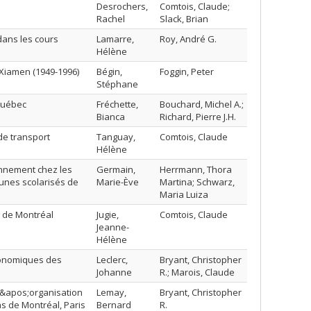
Desrochers,
Comtois, Claude;
Rachel
Slack, Brian
 dans les cours
Lamarre,
Roy, André G.
Hélène
 Xiamen (1949-1996)
Bégin,
Foggin, Peter
Stéphane
 Québec
Fréchette,
Bouchard, Michel A.;
Bianca
Richard, Pierre J.H.
de transport
Tanguay,
Comtois, Claude
Hélène
onnement chez les
Germain,
Herrmann, Thora
eunes scolarisés de
Marie-Ève
Martina; Schwarz,
Maria Luiza
as de Montréal
Jugie,
Comtois, Claude
Jeanne-
Hélène
économiques des
Leclerc,
Bryant, Christopher
Johanne
R.; Marois, Claude
l&apos;organisation
Lemay,
Bryant, Christopher
ns de Montréal, Paris
Bernard
R.