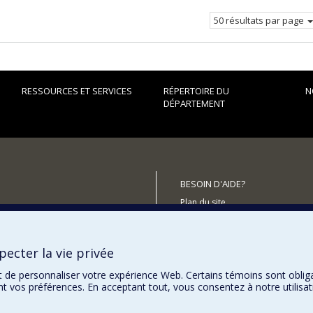
courante.
50 résultats par page
RESSOURCES ET SERVICES
RÉPERTOIRE DU
N
DÉPARTEMENT
BESOIN D'AIDE?
Plan du site
utenir le Département?
Signaler une erreur
Accessibilité
ecter la vie privée
t de personnaliser votre expérience Web. Certains témoins sont oblig
ent vos préférences. En acceptant tout, vous consentez à notre utili