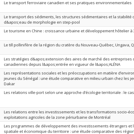
Le transport ferroviaire canadien et ses pratiques environnementales
Le transport des sédiments, les structures sédimentaires et la stabilité
d&apos;eau de morphologie en step-pool
Le tourisme en Chine : croissance urbaine et développement hôtelier à
Le till pollinifère de la région du cratère du Nouveau-Québec, Ungava,
Les stratégies d&apos;extension des aires de marché des entreprises 
canadiennes depuis l&apos;entrée en vigueur de l&apos;ALÉNA
Les représentations sociales et les préoccupations en matière d’envir
jeunes du Sénégal : une étude comparative en milieu urbain chez les j
Dakar
Les relations ville-port selon une approche d’écologie territoriale : le c
Les relations entre les investissements et les transformations socio-
exploitations agricoles de la zone périurbaine de Montréal
Les programmes de développement des investissements étrangers et 
spatiale et économique du territoire : une étude comparative des régio