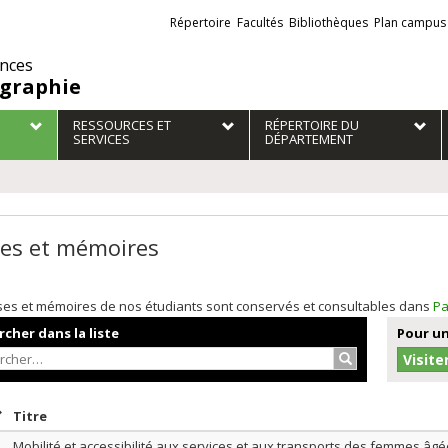
Liens
Répertoire
Facultés
Bibliothèques
Plan campus
externes
ences
graphie
RESSOURCES ET
RÉPERTOIRE DU
SERVICES
DÉPARTEMENT
es et mémoires
ses et mémoires de nos étudiants sont conservés et consultables dans
Pa
cher dans la liste
Pour un
Rechercher…
Visite
rier par date en ordre décroissant
Trier par titre en ordre décroissant
Titre
Mobilité et accessibilité aux services et aux transports des femmes âg