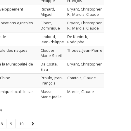
Philippe
François
développement
Richard,
Bryant, Christopher
Miguel
R.; Marois, Claude
itations agricoles
Elbert,
Bryant, Christopher
Dominique
R.; Marois, Claude
ande
Leblond,
De Koninck,
Jean-Philippe
Rodolphe
iale des risques
Cloutier,
Thouez, Jean-Pierre
Marie-Soleil
 la Municipalité de
Da Costa,
Bryant, Christopher
Elsa
 Chine
Proulx, Jean-
Comtois, Claude
François
que local : le cas
Masse,
Marois, Claude
Marie-Joëlle
4
Page
Page
Page
Page
8
9
10
suivante