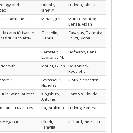
geology and
Dunphy,
Ludden, John N.
bec
Janet M.
ces politiques
Métais, Julie
Martin, Patricia;
Bensa, Alban
r la caractérisation
Gosselin,
Cavayas, François;
 cas du Lac Saint-
Gabriel
Touzi, Ridha
Bernstein,
Hofmann, Hans
Lawrence M.
eries with
Maillet, Gilles
De Koninck,
Rodolphe
ntaire?
Levasseur,
Rioux, Sébastien
Nicholas
ur le Saint-Laurent
Kingsbury,
Comtois, Claude
Antoine
n eau au Mali : cas
Ba, Ibrahima
Furlong, Kathryn
ac Mégantic
Elkadi,
Richard, Pierre J.H.
Tamylia