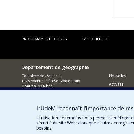
PROGRAMMES ET COURS
LA RECHERCHE
Département de géographie
Complexe des sciences
Nouvelles
1375 Avenue Thérèse-Lavoie-Roux
Activités
Montréal (Québec)
H2V 0B3
Comment so
Nous joindre
L’UdeM reconnaît l’importance de resp
Courriel
L’utilisation de témoins nous permet d’améliorer e
sécurité du site Web, alors que d’autres enregistr
besoins.