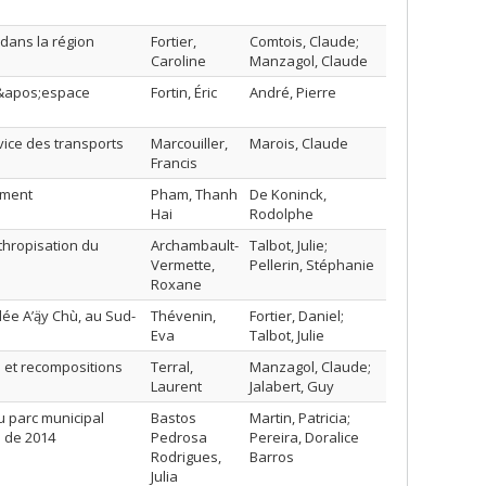
dans la région
Fortier,
Comtois, Claude;
Caroline
Manzagol, Claude
 l&apos;espace
Fortin, Éric
André, Pierre
vice des transports
Marcouiller,
Marois, Claude
Francis
ement
Pham, Thanh
De Koninck,
Hai
Rodolphe
hropisation du
Archambault-
Talbot, Julie;
Vermette,
Pellerin, Stéphanie
Roxane
ée A’ą̈y Chù, au Sud-
Thévenin,
Fortier, Daniel;
Eva
Talbot, Julie
 et recompositions
Terral,
Manzagol, Claude;
Laurent
Jalabert, Guy
u parc municipal
Bastos
Martin, Patricia;
e de 2014
Pedrosa
Pereira, Doralice
Rodrigues,
Barros
Julia