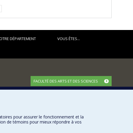
OTRE DÉPARTEMENT
VOUS ÊTES...
FACULTÉ DES ARTS ET DES SCIENCES
Nos départements et écoles
Nos centres d'études
Nos programmes et cours
atoires pour assurer le fonctionnement et la
sation de témoins pour mieux répondre à vos