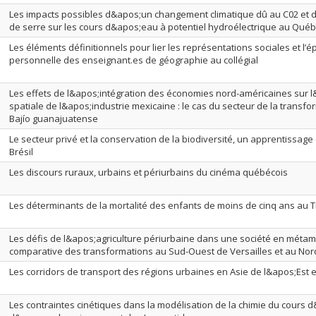
Les impacts possibles d&apos;un changement climatique dû au C02 et d
de serre sur les cours d&apos;eau à potentiel hydroélectrique au Qué
Les éléments définitionnels pour lier les représentations sociales et l’
personnelle des enseignant.es de géographie au collégial
Les effets de l&apos;intégration des économies nord-américaines sur 
spatiale de l&apos;industrie mexicaine : le cas du secteur de la transfo
Bajío guanajuatense
Le secteur privé et la conservation de la biodiversité, un apprentissage
Brésil
Les discours ruraux, urbains et périurbains du cinéma québécois
Les déterminants de la mortalité des enfants de moins de cinq ans au T
Les défis de l&apos;agriculture périurbaine dans une société en méta
comparative des transformations au Sud-Ouest de Versailles et au Nor
Les corridors de transport des régions urbaines en Asie de l&apos;Est e
Les contraintes cinétiques dans la modélisation de la chimie du cours