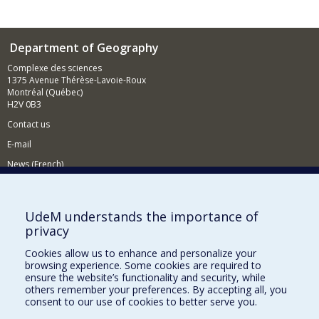
Department of Geography
Complexe des sciences
1375 Avenue Thérèse-Lavoie-Roux
Montréal (Québec)
H2V 0B3
Contact us
E-mail
News (French)
Activities (French)
Supporting the Department
UdeM understands the importance of
privacy
NEED HELP?
Cookies allow us to enhance and personalize your
Sitemap
browsing experience. Some cookies are required to
Report a problem
ensure the website’s functionality and security, while
others remember your preferences. By accepting all, you
Accessiility
consent to our use of cookies to better serve you.