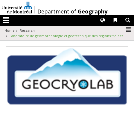
Passer
au
/
Department of
Geography
contenu
Langues
Liens 
R
Menu
N
Home
Research
Laboratoire de géomorphologie et géotechnique des régions froides