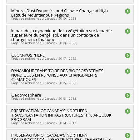
Lead researcher :
Mineral Dust Dynamics and Climate Change at High
Daniel Fortier
Latitude Mountainous Regions
Funding sources:
MITACS Inc.
Projet de recherche au Canada / 2019 - 2023
Grant programs:
PVXXXXXX-Stage Accélération Québec -
MITACS
Lead researcher :
Impact de la dynamique de la végétation sur la partie
Norman T. O'Neill
supérieure du pergélisol, dans un contexte de
Co-researchers :
Thora Martina Herrmann
,
Daniel Nadeau
,
changement climatique
Daniel Fortier
,
Patrick Hayes
,
Julie Talbot
,
James King
Projet de recherche au Canada / 2018 - 2023
Funding sources:
Secrétariat Inter-Conseil et Réseaux des
centres d'excellence (RCE)
Lead researcher :
GEOCRYOSPHERE
Daniel Fortier
,
Esther Lévesque
,
Elisabeth
Grant programs:
PV143493-(RCE) Réseaux de centres
Projet de recherche au Canada / 2017 - 2022
Hardy-Lachance
d'excellence
Lead researcher :
DYNAMIQUE TRANSITOIRE DES BIOGEOSYSTEMES
Daniel Fortier
NORDIQUES EN REPONSE AUX CHANGEMENTS
Funding sources:
FCI/Fondation canadienne pour l'innovation
CLIMATIQUES
Grant programs:
PVXXXXXX-Fonds d'exploitation des
Projet de recherche au Canada / 2015 - 2022
infrastructures (FEI)
Lead researcher :
Geocryosphere
Daniel Fortier
Projet de recherche au Canada / 2016 - 2018
Funding sources:
CRSNG/Conseil de recherches en sciences
naturelles et génie du Canada (CRSNG)
Lead researcher :
PRESERVATION OF CANADA'S NORTHERN
Daniel Fortier
Grant programs:
PVX20965-(RGP) Programme de subvention à
TRANSPLANTATION INFRASTRUCTURES: THE ARQULUK
Funding sources:
Université de Montréal
la découverte individuelle ou de groupe
PROGRAM
Grant programs:
Projet de recherche au Canada / 2014 - 2017
Lead researcher :
PRESERVATION OF CANADA'S NORTHERN
Guy Doré
TRANSPORTATION INFRASTRUCTURES : THE ARQULUK