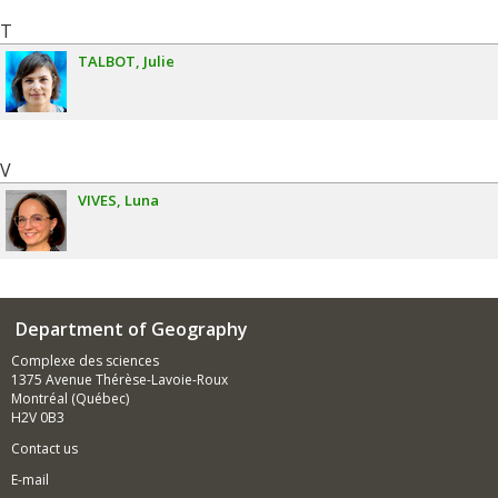
T
TALBOT
Julie
V
VIVES
Luna
Department of Geography
Complexe des sciences
1375 Avenue Thérèse-Lavoie-Roux
Montréal (Québec)
H2V 0B3
Contact us
E-mail