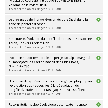
Cycle :
Master's
l’Alaska au cours de la glaciation du Wisconsinien : le
Grade :
M. Sc.
Yedoma de la rivière Itkillik
Lien vers le document dans Papyrus
Thèses et mémoires dirigés / 2016 - 2016
Graduate :
Lapointe Elmrabti, Lyna
Le processus de thermo-érosion du pergélisol dans la
Cycle :
Master's
zone de pergélisol continu
Grade :
M. Sc.
Thèses et mémoires dirigés / 2016 - 2016
Lien vers le document dans Papyrus
Graduate :
Godin, Etienne
Structure et évolution du pergélisol depuis le Pléistocène
Cycle :
Doctoral
Tardif, Beaver Creek, Yukon
Grade :
Ph. D.
Thèses et mémoires dirigés / 2016 - 2016
Lien vers le document dans Papyrus
Graduate :
Sliger, Michel
Évolution spatio-temporelle du pergélisol alpin marginal
Cycle :
Master's
au mont Jacques-Cartier, massif des Chic-Chocs,
Grade :
M. Sc.
Gaspésie (Qc)
Lien vers le document dans Papyrus
Thèses et mémoires dirigés / 2016 - 2016
Graduate :
Davesne, Gautier
Utilisation de systèmes d'information géographique pour
Cycle :
Master's
l'évaluation des risques liés à la dégradation du
Grade :
M. Sc.
pergélisol. Étude de cas : Tasiujaq, Nunavik, Québec
Lien vers le document dans Papyrus
Thèses et mémoires dirigés / 2014 - 2014
Graduate :
Grandmont, Katerine
Reconstitution paléo-écologique et contexte magnéto-