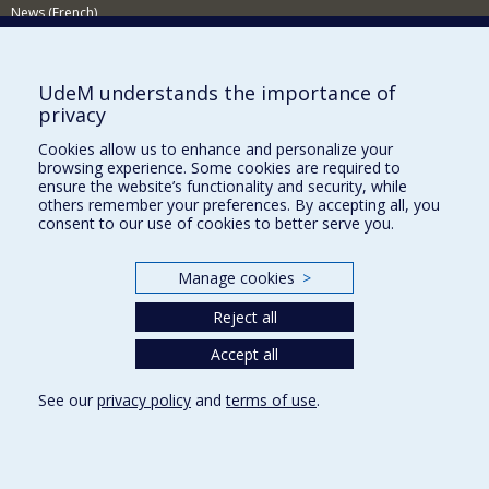
News (French)
Activities (French)
Supporting the Department
UdeM understands the importance of
privacy
NEED HELP?
Cookies allow us to enhance and personalize your
Sitemap
browsing experience. Some cookies are required to
Report a problem
ensure the website’s functionality and security, while
others remember your preferences. By accepting all, you
Accessiility
consent to our use of cookies to better serve you.
FACULTY OF ARTS AND SCIENCE
Manage cookies
>
Our Departments and Schools
Reject all
Our Centres
Programs and Courses in our Faculty
Accept all
See our
privacy policy
and
terms of use
.
Privacy
Terms of use
Cookie Settings