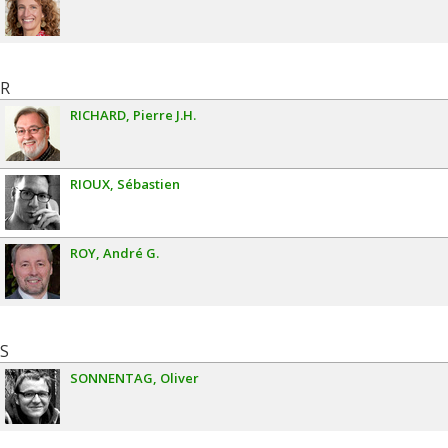
R
RICHARD
Pierre J.H.
RIOUX
Sébastien
ROY
André G.
S
SONNENTAG
Oliver