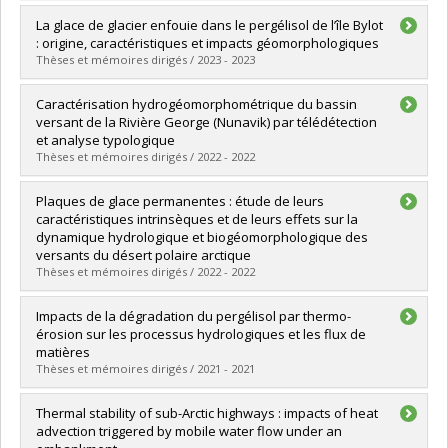
Graduate :
Darey, Jonas
La glace de glacier enfouie dans le pergélisol de l’île Bylot
Cycle :
Master's
: origine, caractéristiques et impacts géomorphologiques
Grade :
M. Sc.
Thèses et mémoires dirigés / 2023 - 2023
Lien vers le document dans Papyrus
Graduate :
Coulombe, Stéphanie
Caractérisation hydrogéomorphométrique du bassin
Cycle :
Doctoral
versant de la Rivière George (Nunavik) par télédétection
Grade :
Ph. D.
et analyse typologique
Lien vers le document dans Papyrus
Thèses et mémoires dirigés / 2022 - 2022
Graduate :
Sicaud, Eliot
Plaques de glace permanentes : étude de leurs
Cycle :
Master's
caractéristiques intrinsèques et de leurs effets sur la
Grade :
M. Sc.
dynamique hydrologique et biogéomorphologique des
Lien vers le document dans Papyrus
versants du désert polaire arctique
Thèses et mémoires dirigés / 2022 - 2022
Graduate :
Davesne, Gautier
Impacts de la dégradation du pergélisol par thermo-
Cycle :
Doctoral
érosion sur les processus hydrologiques et les flux de
Grade :
Ph. D.
matières
Lien vers le document dans Papyrus
Thèses et mémoires dirigés / 2021 - 2021
Graduate :
Rioux, Karine
Thermal stability of sub-Arctic highways : impacts of heat
Cycle :
Master's
advection triggered by mobile water flow under an
Grade :
M. Sc.