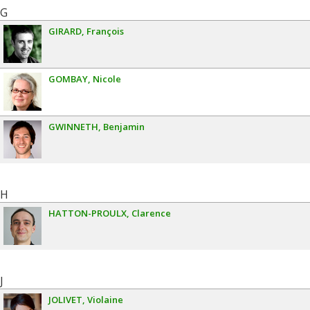
G
GIRARD
François
GOMBAY
Nicole
GWINNETH
Benjamin
H
HATTON-PROULX
Clarence
J
JOLIVET
Violaine