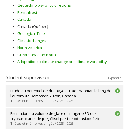
Geotechnology of cold regions
Permafrost
Canada
Canada (Québec)
Geological Time
Climatic changes
North America
Great Canadian North
Adaptation to climate change and climate variability
Student supervision
Expand all
Étude du potentiel de drainage du lac Chapman le long de
l'autoroute Dempster, Yukon, Canada
Thèses et mémoires dirigés / 2024 - 2024
Graduate :
Zhang, Zhaoyi
Estimation du volume de glace et imagerie 3D des
Cycle :
Master's
cryostructures de pergélisol par tomodensitométrie
Grade :
M. Sc.
Thèses et mémoires dirigés / 2023 - 2023
Lien vers le document dans Papyrus