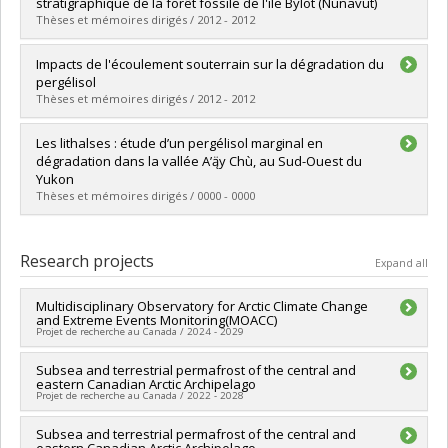
Cycle :
Master's
stratigraphique de la forêt fossile de l'île Bylot (Nunavut)
Grade :
M. Sc.
Thèses et mémoires dirigés / 2012 - 2012
Lien vers le document dans Papyrus
Graduate :
Guertin-Pasquier, Alexandre
Impacts de l'écoulement souterrain sur la dégradation du
Cycle :
Master's
pergélisol
Grade :
M. Sc.
Thèses et mémoires dirigés / 2012 - 2012
Lien vers le document dans Papyrus
Graduate :
de Grandpré, Isabelle
Les lithalses : étude d’un pergélisol marginal en
Cycle :
Master's
dégradation dans la vallée A’ą̈y Chù, au Sud-Ouest du
Grade :
M. Sc.
Yukon
Thèses et mémoires dirigés / 0000 - 0000
Lien vers le document dans Papyrus
Graduate :
Thévenin, Eva
Cycle :
Master's
Research projects
Expand all
Grade :
M. Sc.
Lien vers le document dans Papyrus
Multidisciplinary Observatory for Arctic Climate Change
and Extreme Events Monitoring(MOACC)
Projet de recherche au Canada / 2024 - 2029
Lead researcher :
Subsea and terrestrial permafrost of the central and
Alexandre Langlois
eastern Canadian Arctic Archipelago
Co-researchers :
Daniel Fortier
Projet de recherche au Canada / 2022 - 2028
Funding sources:
FCI/Fondation canadienne pour l'innovation
Grant programs:
PVXXXXXX-Fonds d'exploitation des
Lead researcher :
Subsea and terrestrial permafrost of the central and
Daniel Fortier
infrastructures (FEI)
eastern Canadian Arctic Archipelago