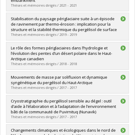
embankment
Lien vers le document dans Papyrus
Thèses et mémoires dirigés / 2021 - 2021
Graduate :
Chen, Lin
Stabilisation du paysage périglaciaire suite à un épisode
Cycle :
Doctoral
de ravinement par thermo-érosion : implication pour la
Grade :
Ph. D.
structure et la stabilité thermique du pergélisol de surface
Lien vers le document dans Papyrus
Thèses et mémoires dirigés / 2019 - 2019
Graduate :
Veillette, Audrey
Le rôle des formes périglaciaires dans l’hydrologie et
Cycle :
Master's
l’évolution des pentes d’un désert polaire dans le Haut-
Grade :
M. Sc.
Arctique canadien
Lien vers le document dans Papyrus
Thèses et mémoires dirigés / 2018 - 2018
Graduate :
Paquette, Michel
Mouvements de masse par solifluxion et dynamique
Cycle :
Doctoral
syngénétique du pergélisol du Haut-Arctique
Grade :
Ph. D.
Thèses et mémoires dirigés / 2017 - 2017
Lien vers le document dans Papyrus
Graduate :
Verpaelst, Manuel
Cryostratigraphie du pergélisol sensible au dégel : outil
Cycle :
Master's
d’aide à l’élaboration et à l’adaptation de l’environnement
Grade :
M. Sc.
bâti de la communauté de Puvirnituq (Nunavik)
Lien vers le document dans Papyrus
Thèses et mémoires dirigés / 2017 - 2017
Graduate :
Larrivée, Katryne
Changements climatiques et écologiques dans le nord de