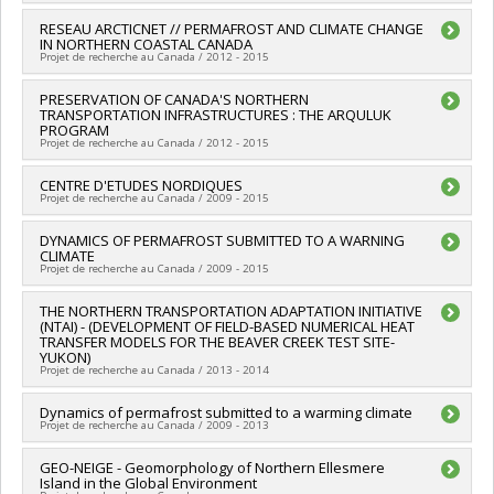
Grant programs:
Lead researcher :
RESEAU ARCTICNET // PERMAFROST AND CLIMATE CHANGE
Daniel Fortier
IN NORTHERN COASTAL CANADA
Funding sources:
Transport Canada
Projet de recherche au Canada / 2012 - 2015
Grant programs:
Lead researcher :
PRESERVATION OF CANADA'S NORTHERN
Daniel Fortier
TRANSPORTATION INFRASTRUCTURES : THE ARQULUK
Co-researchers :
Wayne H Pollard
,
Michel Allard
PROGRAM
Funding sources:
Secrétariat Inter-Conseil et Réseaux des
Projet de recherche au Canada / 2012 - 2015
centres d'excellence (RCE)
Grant programs:
Lead researcher :
CENTRE D'ETUDES NORDIQUES
Guy Doré
Projet de recherche au Canada / 2009 - 2015
Co-researchers :
Daniel Fortier
Funding sources:
MTQ/Ministère des Transports
Lead researcher :
DYNAMICS OF PERMAFROST SUBMITTED TO A WARNING
Daniel Fortier
Grant programs:
CLIMATE
Co-researchers :
Warwick F. Vincent
Projet de recherche au Canada / 2009 - 2015
Funding sources:
FRQNT/Fonds de recherche du Québec -
Nature et technologies (FQRNT)
Lead researcher :
THE NORTHERN TRANSPORTATION ADAPTATION INITIATIVE
Daniel Fortier
Grant programs:
PVXXXXXX-(RS) Programme de
(NTAI) - (DEVELOPMENT OF FIELD-BASED NUMERICAL HEAT
Funding sources:
CRSNG/Conseil de recherches en sciences
regroupements stratégiques
TRANSFER MODELS FOR THE BEAVER CREEK TEST SITE-
naturelles et génie du Canada (CRSNG)
YUKON)
Grant programs:
PVX20965-(RGP) Programme de subvention à
Projet de recherche au Canada / 2013 - 2014
la découverte individuelle ou de groupe
Lead researcher :
Dynamics of permafrost submitted to a warming climate
Daniel Fortier
Projet de recherche au Canada / 2009 - 2013
Funding sources:
Transport Canada
Grant programs:
Lead researcher :
GEO-NEIGE - Geomorphology of Northern Ellesmere
Daniel Fortier
Island in the Global Environment