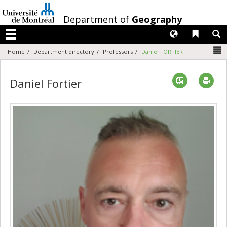
Passer
au
/
Department of
Geography
contenu
Langues
Liens 
R
Menu
N
Home
Department directory
Professors
Daniel FORTIER
Vcard
Imp
Daniel Fortier