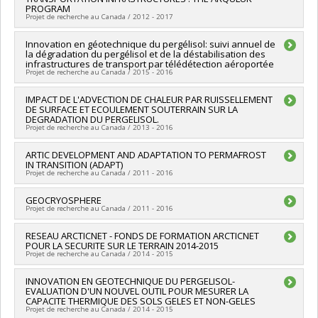
Co-researchers :
Daniel Fortier
PROGRAM
Funding sources:
CRSNG/Conseil de recherches en sciences
Projet de recherche au Canada / 2012 - 2017
naturelles et génie du Canada (CRSNG)
Grant programs:
PVX20973-(RDC-CRD) Partenariat de
Lead researcher :
Innovation en géotechnique du pergélisol: suivi annuel de
Guy Doré
recherche / Subvention de recherche et développement
la dégradation du pergélisol et de la déstabilisation des
Co-researchers :
Daniel Fortier
infrastructures de transport par télédétection aéroportée
coopérative
Funding sources:
Yukon Highways and Public Works , NIPPO
Projet de recherche au Canada / 2015 - 2016
CORPORATION , EBA Engineering consultants Ltd , Yukon
College , Ouranos, Consortium sur la climatologie régionale et
Lead researcher :
IMPACT DE L'ADVECTION DE CHALEUR PAR RUISSELLEMENT
Daniel Fortier
l'adaptation aux changements climatiques , Colas Canada inc.
DE SURFACE ET ECOULEMENT SOUTERRAIN SUR LA
Funding sources:
Transport Canada
DEGRADATION DU PERGELISOL.
, Inspec-Sol inc. , Genivar , CRSNG/Conseil de recherches en
Grant programs:
Projet de recherche au Canada / 2013 - 2016
sciences naturelles et génie du Canada (CRSNG)
Grant programs:
, , , , , , , ,
Lead researcher :
ARTIC DEVELOPMENT AND ADAPTATION TO PERMAFROST
Daniel Fortier
IN TRANSITION (ADAPT)
Funding sources:
FRQNT/Fonds de recherche du Québec -
Projet de recherche au Canada / 2011 - 2016
Nature et technologies (FQRNT)
Grant programs:
PVXXXXXX-(NC) Établissement de la relève
Lead researcher :
GEOCRYOSPHERE
Warwick F. Vincent
professorale
Projet de recherche au Canada / 2011 - 2016
Co-researchers :
Daniel Fortier
Funding sources:
CRSNG/Conseil de recherches en sciences
Lead researcher :
RESEAU ARCTICNET - FONDS DE FORMATION ARCTICNET
Daniel Fortier
naturelles et génie du Canada (CRSNG) , CRSNG/Conseil de
POUR LA SECURITE SUR LE TERRAIN 2014-2015
Funding sources:
FCI/Fondation canadienne pour l'innovation
recherches en sciences naturelles et génie du Canada
Projet de recherche au Canada / 2014 - 2015
Grant programs:
(CRSNG)
Grant programs:
PVXXXXXX-Frontières de la découverte ,
Lead researcher :
INNOVATION EN GEOTECHNIQUE DU PERGELISOL-
Daniel Fortier
EVALUATION D'UN NOUVEL OUTIL POUR MESURER LA
Funding sources:
Secrétariat Inter-Conseil et Réseaux des
CAPACITE THERMIQUE DES SOLS GELES ET NON-GELES
centres d'excellence (RCE)
Projet de recherche au Canada / 2014 - 2015