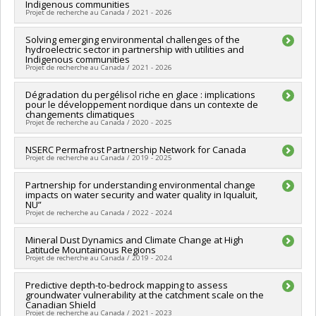
Indigenous communities
Katrine Turgeon
Projet de recherche au Canada / 2021 - 2026
Funding sources:
Conseil des Innu de Ekuanitshit
Grant programs:
Lead researcher :
Solving emerging environmental challenges of the
Marc Amyot
hydroelectric sector in partnership with utilities and
Co-researchers :
Daniel Fortier
,
P. Biron
,
David Walsh
,
Indigenous communities
Katrine Turgeon
Projet de recherche au Canada / 2021 - 2026
Funding sources:
Innavik Hydro, société en commandite
Grant programs:
Lead researcher :
Dégradation du pergélisol riche en glace : implications
Marc Amyot
pour le développement nordique dans un contexte de
Co-researchers :
Daniel Fortier
,
P. Biron
,
David Walsh
,
changements climatiques
Katrine Turgeon
Projet de recherche au Canada / 2020 - 2025
Funding sources:
CRSNG/Conseil de recherches en sciences
naturelles et génie du Canada (CRSNG)
Lead researcher :
NSERC Permafrost Partnership Network for Canada
Daniel Fortier
Grant programs:
PVXXXXXX-Subventions Alliance
Projet de recherche au Canada / 2019 - 2025
Co-researchers :
Jan Franssen
,
Jeffrey McKenzie
Funding sources:
FRQNT/Fonds de recherche du Québec -
Lead researcher :
Partnership for understanding environmental change
Stephan Gruber
Nature et technologies (FQRNT)
impacts on water security and water quality in Iqualuit,
Co-researchers :
Daniel Fortier
Grant programs:
PVXXXXXX-(FQ) Programme Samuel-De
NU”
Funding sources:
CRSNG/Conseil de recherches en sciences
Champlain (volet Formation)
Projet de recherche au Canada / 2022 - 2024
naturelles et génie du Canada (CRSNG)
Grant programs:
PVX20967-(SPS/SPG) Subventions de projets
Funding sources:
Mineral Dust Dynamics and Climate Change at High
Savoir polaire Canada
stratégiques
Latitude Mountainous Regions
Grant programs:
Projet de recherche au Canada / 2019 - 2024
Lead researcher :
Predictive depth-to-bedrock mapping to assess
Daniel Fortier
,
Julie Talbot
,
James King
,
groundwater vulnerability at the catchment scale on the
Norman T. O'Neill
,
Daniel Nadeau
,
Patrick Hayes
Canadian Shield
Co-researchers :
Daniel Bellamy
,
Sophie Pouillé
Projet de recherche au Canada / 2021 - 2023