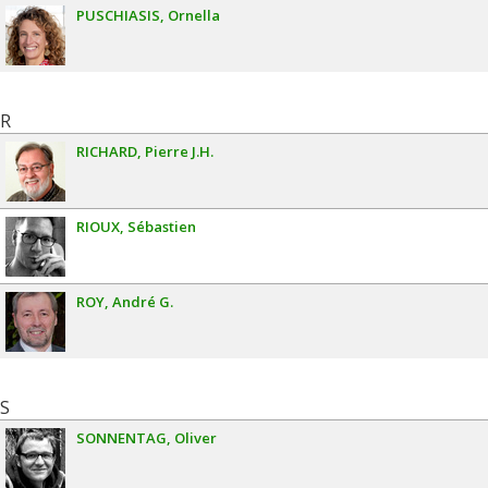
PUSCHIASIS
Ornella
R
RICHARD
Pierre J.H.
RIOUX
Sébastien
ROY
André G.
S
SONNENTAG
Oliver