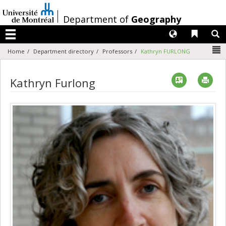
Passer
au
/
Department of
Geography
contenu
Langues
Liens 
R
Menu
N
Home
Department directory
Professors
Kathryn FURLONG
Vcard
Imp
Kathryn Furlong