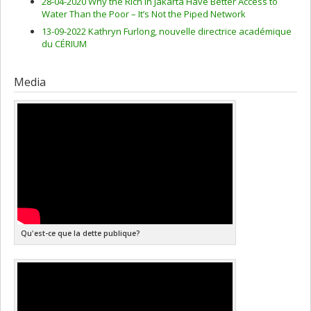
28-04-2020 Why the Rich in Jakarta Have Better Access to
Water Than the Poor – It’s Not the Piped Network
13-09-2022 Kathryn Furlong, nouvelle directrice académique
du CÉRIUM
Media
Qu'est-ce que la dette publique?