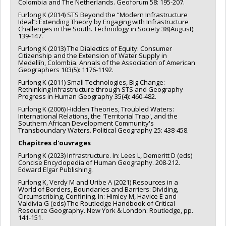
Colombia and The Netherlands. Geoforum 58: 195-207.
Furlong K (2014) STS Beyond the “Modern Infrastructure
Ideal”: Extending Theory by Engaging with Infrastructure
Challenges in the South. Technology in Society 38(August):
139-147.
Furlong K (2013) The Dialectics of Equity: Consumer
Citizenship and the Extension of Water Supply in
Medellín, Colombia. Annals of the Association of American
Geographers 103(5): 1176-1192.
Furlong K (2011) Small Technologies, Big Change:
Rethinking Infrastructure through STS and Geography
Progress in Human Geography 35(4): 460-482.
Furlong K (2006) Hidden Theories, Troubled Waters:
International Relations, the 'Territorial Trap', and the
Southern African Development Community's
Transboundary Waters. Political Geography 25: 438-458.
Chapitres d'ouvrages
Furlong K (2023) Infrastructure. In: Lees L, Demeritt D (eds)
Concise Encyclopedia of Human Geography. 208-212.
Edward Elgar Publishing.
Furlong K, Verdy M and Uribe A (2021) Resources in a
World of Borders, Boundaries and Barriers: Dividing,
Circumscribing, Confining. In: Himley M, Havice E and
Valdivia G (eds) The Routledge Handbook of Critical
Resource Geography. New York & London: Routledge, pp.
141-151.