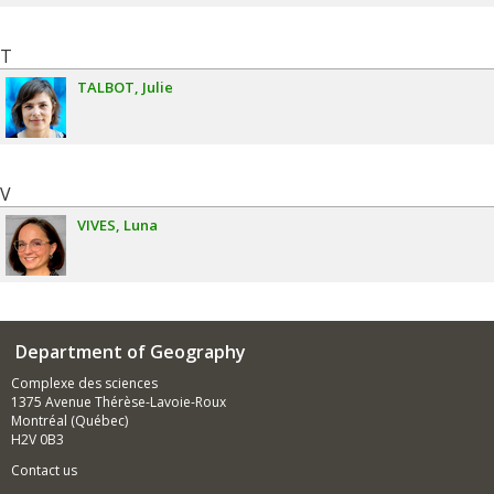
T
TALBOT
Julie
V
VIVES
Luna
Department of Geography
Complexe des sciences
1375 Avenue Thérèse-Lavoie-Roux
Montréal (Québec)
H2V 0B3
Contact us