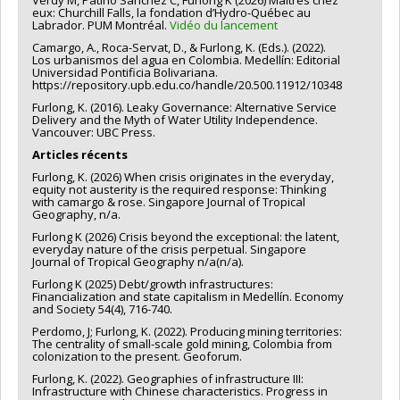
Verdy M, Patiño Sanchez C, Furlong K (2026) Maîtres chez
eux: Churchill Falls, la fondation d’Hydro-Québec au
Labrador. PUM Montréal.
Vidéo du lancement
Camargo, A., Roca-Servat, D., & Furlong, K. (Eds.). (2022).
Los urbanismos del agua en Colombia. Medellín: Editorial
Universidad Pontificia Bolivariana.
https://repository.upb.edu.co/handle/20.500.11912/10348
Furlong, K. (2016). Leaky Governance: Alternative Service
Delivery and the Myth of Water Utility Independence.
Vancouver: UBC Press.
Articles récents
Furlong, K. (2026) When crisis originates in the everyday,
equity not austerity is the required response: Thinking
with camargo & rose. Singapore Journal of Tropical
Geography, n/a.
Furlong K (2026) Crisis beyond the exceptional: the latent,
everyday nature of the crisis perpetual. Singapore
Journal of Tropical Geography n/a(n/a).
Furlong K (2025) Debt/growth infrastructures:
Financialization and state capitalism in Medellín. Economy
and Society 54(4), 716-740.
Perdomo, J; Furlong, K. (2022). Producing mining territories:
The centrality of small-scale gold mining, Colombia from
colonization to the present. Geoforum.
Furlong, K. (2022). Geographies of infrastructure III:
Infrastructure with Chinese characteristics. Progress in