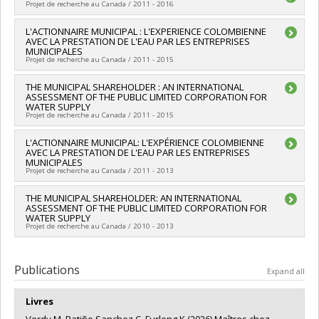
humaines du Canada
Projet de recherche au Canada / 2011 - 2016
Pablo Gilabert
,
Chantal Bouffard
,
Daniel Weinstock
,
France
Funding sources:
CRSH/Conseil de recherches en sciences
Mauro Rossi
,
Luc Faucher
,
Amandine Catala
Grant programs:
PVXXXXXX-FGR – Subvention de recherche
Légaré
,
Jocelyn Maclure
,
Mauro Rossi
humaines du Canada
Funding sources:
FRQSC/Fonds de recherche du Québec -
institutionnelle
Lead researcher :
L'ACTIONNAIRE MUNICIPAL : L'EXPERIENCE COLOMBIENNE
Kathryn Furlong
Funding sources:
FRQS/Fonds de recherche du Québec -
Grant programs:
PV152160-Subvention Connexion
Société et culture (FQRSC)
AVEC LA PRESTATION DE L'EAU PAR LES ENTREPRISES
Funding sources:
SPIIE/Secrétariat des programmes
Santé (FRSQ)
Grant programs:
PV129894-(RG) Programme Regroupements
MUNICIPALES
interorganismes à l’intention des établissements
Grant programs:
PVXXXXXX-Regroupement stratégique
stratégiques
Projet de recherche au Canada / 2011 - 2015
Grant programs:
PVX50399-Chaires de recherche du Canada
Lead researcher :
THE MUNICIPAL SHAREHOLDER : AN INTERNATIONAL
Kathryn Furlong
ASSESSMENT OF THE PUBLIC LIMITED CORPORATION FOR
Funding sources:
FRQSC/Fonds de recherche du Québec -
WATER SUPPLY
Société et culture (FQRSC)
Projet de recherche au Canada / 2011 - 2015
Grant programs:
PV113813-(NP) Programme d'établissement
de nouveaux professeurs-chercheurs
Funding sources:
L'ACTIONNAIRE MUNICIPAL: L'EXPÉRIENCE COLOMBIENNE
CRSH/Conseil de recherches en sciences
AVEC LA PRESTATION DE L'EAU PAR LES ENTREPRISES
humaines du Canada
MUNICIPALES
Grant programs:
PVXXXXXX-Subvention ordinaire de
Projet de recherche au Canada / 2011 - 2013
recherche
Lead researcher :
THE MUNICIPAL SHAREHOLDER: AN INTERNATIONAL
Kathryn Furlong
ASSESSMENT OF THE PUBLIC LIMITED CORPORATION FOR
WATER SUPPLY
Projet de recherche au Canada / 2010 - 2013
Lead researcher :
Kathryn Furlong
Publications
Expand all
Livres