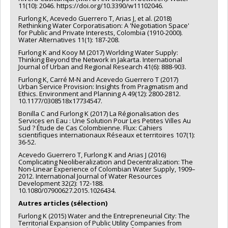
11(10): 2046. https://doi.org/10.3390/w11102046.
Furlong K, Acevedo Guerrero T, Arias J, et al. (2018)
Rethinking Water Corporatisation: A 'Negotiation Space'
for Public and Private Interests, Colombia (1910-2000).
Water Alternatives 11(1): 187-208.
Furlong K and Kooy M (2017) Worlding Water Supply:
Thinking Beyond the Network in Jakarta. International
Journal of Urban and Regional Research 41(6): 888-903.
Furlong K, Carré M-N and Acevedo Guerrero T (2017)
Urban Service Provision: Insights from Pragmatism and
Ethics. Environment and Planning A 49(12): 2800-2812.
10.1177/0308518x17734547.
Bonilla C and Furlong K (2017) La Régionalisation des
Services en Eau : Une Solution Pour Les Petites Villes Au
Sud ? Étude de Cas Colombienne. Flux: Cahiers
scientifiques internationaux Réseaux et territoires 107(1):
36-52.
Acevedo Guerrero T, Furlong K and Arias J (2016)
Complicating Neoliberalization and Decentralization: The
Non-Linear Experience of Colombian Water Supply, 1909–
2012. International Journal of Water Resources
Development 32(2): 172-188.
10.1080/07900627.2015.1026434.
Autres articles (sélection)
Furlong K (2015) Water and the Entrepreneurial City: The
Territorial Expansion of Public Utility Companies from