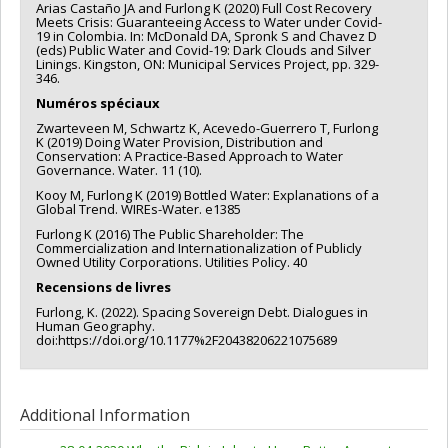
Arias Castaño JA and Furlong K (2020) Full Cost Recovery
Meets Crisis: Guaranteeing Access to Water under Covid-
19 in Colombia. In: McDonald DA, Spronk S and Chavez D
(eds) Public Water and Covid-19: Dark Clouds and Silver
Linings. Kingston, ON: Municipal Services Project, pp. 329-
346.
Numéros spéciaux
Zwarteveen M, Schwartz K, Acevedo-Guerrero T, Furlong
K (2019) Doing Water Provision, Distribution and
Conservation: A Practice-Based Approach to Water
Governance. Water. 11 (10).
Kooy M, Furlong K (2019) Bottled Water: Explanations of a
Global Trend. WIREs-Water. e1385
Furlong K (2016) The Public Shareholder: The
Commercialization and Internationalization of Publicly
Owned Utility Corporations. Utilities Policy. 40
Recensions de livres
Furlong, K. (2022). Spacing Sovereign Debt. Dialogues in
Human Geography.
doi:https://doi.org/10.1177%2F20438206221075689
Additional Information