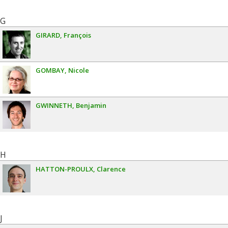
G
GIRARD
François
GOMBAY
Nicole
GWINNETH
Benjamin
H
HATTON-PROULX
Clarence
J