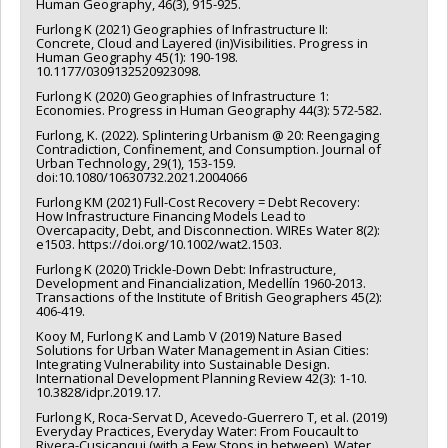
Human Geography, 46(3), 915-925.
Furlong K (2021) Geographies of Infrastructure II:
Concrete, Cloud and Layered (in)Visibilities. Progress in
Human Geography 45(1): 190-198.
10.1177/0309132520923098.
Furlong K (2020) Geographies of Infrastructure 1:
Economies. Progress in Human Geography 44(3): 572-582.
Furlong, K. (2022). Splintering Urbanism @ 20: Reengaging
Contradiction, Confinement, and Consumption. Journal of
Urban Technology, 29(1), 153-159.
doi:10.1080/10630732.2021.2004066
Furlong KM (2021) Full-Cost Recovery = Debt Recovery:
How Infrastructure Financing Models Lead to
Overcapacity, Debt, and Disconnection. WIREs Water 8(2):
e1503. https://doi.org/10.1002/wat2.1503.
Furlong K (2020) Trickle-Down Debt: Infrastructure,
Development and Financialization, Medellín 1960‐2013.
Transactions of the Institute of British Geographers 45(2):
406-419.
Kooy M, Furlong K and Lamb V (2019) Nature Based
Solutions for Urban Water Management in Asian Cities:
Integrating Vulnerability into Sustainable Design.
International Development Planning Review 42(3): 1-10.
10.3828/idpr.2019.17.
Furlong K, Roca-Servat D, Acevedo-Guerrero T, et al. (2019)
Everyday Practices, Everyday Water: From Foucault to
Rivera-Cusicanqui (with a Few Stops in between). Water