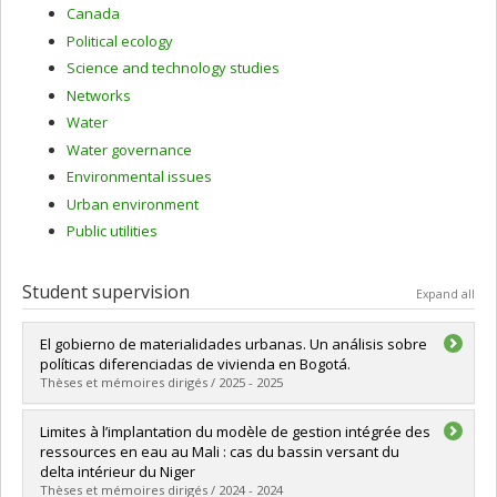
Canada
Political ecology
Science and technology studies
Networks
Water
Water governance
Environmental issues
Urban environment
Public utilities
Student supervision
Expand all
El gobierno de materialidades urbanas. Un análisis sobre
políticas diferenciadas de vivienda en Bogotá.
Thèses et mémoires dirigés / 2025 - 2025
Graduate :
Arias Castaño, Jeimy Alejandra
Limites à l’implantation du modèle de gestion intégrée des
Cycle :
Doctoral
ressources en eau au Mali : cas du bassin versant du
Grade :
Ph. D.
delta intérieur du Niger
Lien vers le document dans Papyrus
Thèses et mémoires dirigés / 2024 - 2024