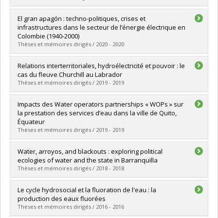
Graduate :
Ba, Ibrahima
El gran apagón : techno-politiques, crises et
Cycle :
Doctoral
infrastructures dans le secteur de l’énergie électrique en
Grade :
Ph. D.
Colombie (1940-2000)
Lien vers le document dans Papyrus
Thèses et mémoires dirigés / 2020 - 2020
Graduate :
Patino Sanchez, Camila
Relations interterritoriales, hydroélectricité et pouvoir : le
Cycle :
Master's
cas du fleuve Churchill au Labrador
Grade :
M. Sc.
Thèses et mémoires dirigés / 2019 - 2019
Lien vers le document dans Papyrus
Graduate :
Verdy, Martine
Impacts des Water operators partnerships « WOPs » sur
Cycle :
Doctoral
la prestation des services d’eau dans la ville de Quito,
Grade :
Ph. D.
Équateur
Lien vers le document dans Papyrus
Thèses et mémoires dirigés / 2019 - 2019
Graduate :
Fernández Pereda, Olivia
Water, arroyos, and blackouts : exploring political
Cycle :
Master's
ecologies of water and the state in Barranquilla
Grade :
M. Sc.
Thèses et mémoires dirigés / 2018 - 2018
Lien vers le document dans Papyrus
Graduate :
Acevedo Guerrero, Tatiana
Le cycle hydrosocial et la fluoration de l'eau : la
Cycle :
Doctoral
production des eaux fluorées
Grade :
Ph. D.
Thèses et mémoires dirigés / 2016 - 2016
Lien vers le document dans Papyrus