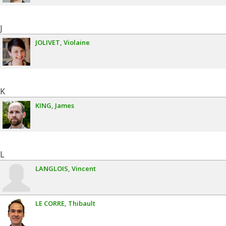
J
JOLIVET
Violaine
K
KING
James
L
LANGLOIS
Vincent
LE CORRE
Thibault