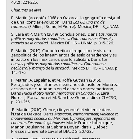
40(2) : 221-225.
Chapitres
de livre
P. Martin (accepté). 1968 en Oaxaca : la geografía desigual
de una (contra)revolución. Dans
Los 68: una era de
rupturas.
(E Allier, I Semo, M Pierre). Mexico, DF : IIS_UNAM.
S. Lara et P. Martin (2019). Conclusiones. Dans
Las nuevas
politicas migratorias canadienses. Gobernanza neoliberal y
manejo de la otredad.
Mexico DF : IIS – UNAM, p. 315-326.
P. Martin. (2019). Canadá retira el requisito de visa. La
geopolítica de los lineamientos de asilo canadiense y su
impacto en los mexicanos que lo solicitan. Dans
Las
nuevas politicas migratorias canadienses. Gobernanza
neoliberal y manejo de la otredad.
Mexico DF : IIS – UNAM, p.
145-176.
P. Martin, A. Lapalme, et M. Roffe Gutman (2015).
Refugiados y solicitantes mexicanos de asilo en Montreal:
acciones de ciudadania en el espacio norteamericano,
Dans
Hacia el otro norte: mexicanos en Canada
(S. Lara
Flores, J. Pantaleon et M. Sanchez Gomez, dirs.), CLACSO,
p. 231-255.
P. Martin. (2010). Genre, citoyenneté et violence dans
l'État de Oaxaca. Dans
Migration,
environnement, violence et
mouvements
sociaux au Mexique,
Dynamiques régionales en
contexte d'économie globalisée.
Marie France Labrecque,
Manon Boulianne, et Sabrina Doyen (dirs.). Québec:
Presses Université Laval et DIALOG: 207-235.