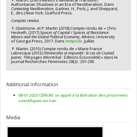
P. Martin. (2007) Mexico's Neoliberal Transition:
Authoritarian Shadows in an Era of Neoliberalism. Dans
Contesting Neoliberalism
. (Leitner, H., Peck, J. and Sheppard,
E., dirs.) New York: Guilford Press.
Comptes
rendus
F. Gladstone. et P. Martin (2018) Compte rendu de « Chris
Hesketh, (2017)
Spaces of Capital / Spaces of Resistance:
Mexico and the Global Political Economy
, Athens: University
of Georgia Press, 2017. Dans
Antipode
. Juillet.
P. Martin. (2015) Compte rendu de « Marie France
Labrecque (2012)
Féminicides
et impunité : le cas de Ciudad
Juarez,
194 pages (Montréal : Éditions Écosociété) » dans le
journal Recherches Féministes 28(2) : 291-295.
Additional Information
08-01-2020 CÉRIUM: un appel à la libération des prisonniers
scientifiques en Iran
Media