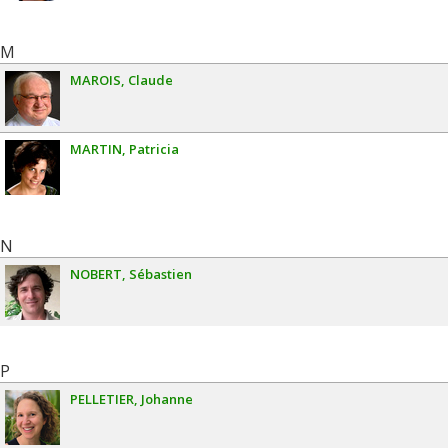
M
MAROIS
Claude
MARTIN
Patricia
N
NOBERT
Sébastien
P
PELLETIER
Johanne