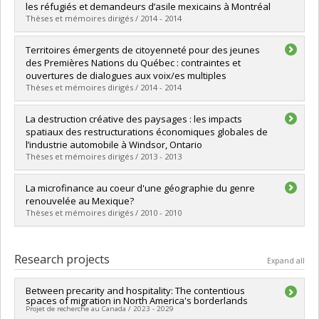
Cycle :
Doctoral
les réfugiés et demandeurs d’asile mexicains à Montréal
Grade :
Ph. D.
Thèses et mémoires dirigés / 2014 - 2014
Lien vers le document dans Papyrus
Graduate :
Lapalme, Annie
Territoires émergents de citoyenneté pour des jeunes
Cycle :
Master's
des Premières Nations du Québec : contraintes et
Grade :
M. Sc.
ouvertures de dialogues aux voix/es multiples
Lien vers le document dans Papyrus
Thèses et mémoires dirigés / 2014 - 2014
Graduate :
Guimont Marceau, Stéphane
La destruction créative des paysages : les impacts
Cycle :
Doctoral
spatiaux des restructurations économiques globales de
Grade :
Ph. D.
l’industrie automobile à Windsor, Ontario
Lien vers le document dans Papyrus
Thèses et mémoires dirigés / 2013 - 2013
Graduate :
Cuillerier-Serre, Sarah
La microfinance au coeur d'une géographie du genre
Cycle :
Master's
renouvelée au Mexique?
Grade :
M. Sc.
Thèses et mémoires dirigés / 2010 - 2010
Lien vers le document dans Papyrus
Graduate :
Maheu, Josiane
Cycle :
Master's
Research projects
Expand all
Grade :
M. Sc.
Lien vers le document dans Papyrus
Between precarity and hospitality: The contentious
spaces of migration in North America's borderlands
Projet de recherche au Canada / 2023 - 2029