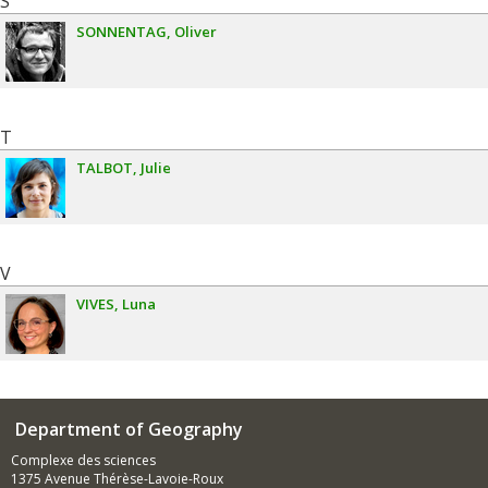
S
SONNENTAG
Oliver
T
TALBOT
Julie
V
VIVES
Luna
Department of Geography
Complexe des sciences
1375 Avenue Thérèse-Lavoie-Roux