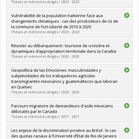
Grade :
Ph. D.
Thèses et mémoires dirigés / 2023 - 2023
Lien vers le document dans Papyrus
Graduate :
Bélisle, Kelly
Vulnérabilité de la population haïtienne face aux
Cycle :
Master's
changements climatiques : cas des producteurs de riz de
Grade :
M. Sc.
la commune de Fort-Liberté de 2010 à 2020
Lien vers le document dans Papyrus
Thèses et mémoires dirigés / 2023 - 2023
Graduate :
Pierre, Jacquelin
Résister au débarquement : tourisme de croisière et
Cycle :
Master's
dynamiques d’appropriation territoriale dans la Caraïbe
Grade :
M. Sc.
Thèses et mémoires dirigés / 2020 - 2020
Lien vers le document dans Papyrus
Graduate :
Renaud, Luc
Geopolítica de las Emociones: masculinidades y
Cycle :
Doctoral
subjetividades de los trabajadores agrícolas
Grade :
Ph. D.
transmigrantes mexicanos y guatemaltecos que laboran
Lien vers le document dans Papyrus
en Quebec
Thèses et mémoires dirigés / 2020 - 2020
Graduate :
Campos Flores, Lina Margarita (Linamar)
Parcours migratoire de demandeurs d'asile mexicains
Cycle :
Doctoral
déboutés par le Canada
Grade :
Ph. D.
Thèses et mémoires dirigés / 2017 - 2017
Lien vers le document dans Papyrus
Graduate :
Régnier-Pelletier, Myriam
Les enjeux de la discrimination positive au Brésil : le cas
Cycle :
Master's
des quotas raciaux à l’Université d’État de Rio de Janeiro