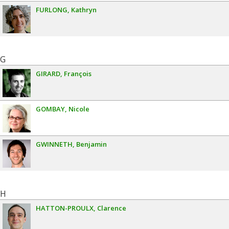
FURLONG
Kathryn
G
GIRARD
François
GOMBAY
Nicole
GWINNETH
Benjamin
H
HATTON-PROULX
Clarence