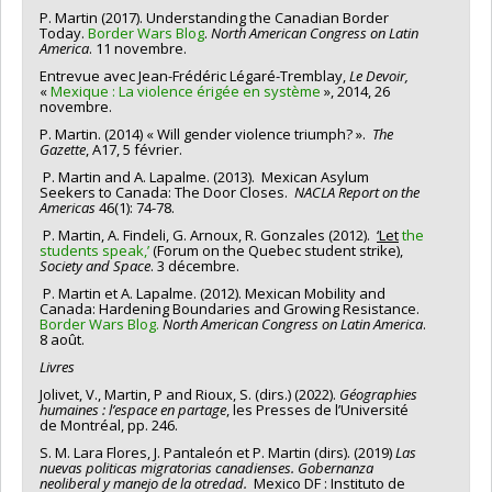
P. Martin (2017). Understanding the Canadian Border
Today.
Border Wars Blog
.
North American Congress on Latin
America
. 11 novembre.
Entrevue avec Jean-Frédéric Légaré-Tremblay,
Le Devoir,
«
Mexique : La violence érigée en système
», 2014, 26
novembre.
P. Martin. (2014) « Will gender violence triumph? ».
The
Gazette
, A17, 5 février.
P. Martin and A. Lapalme. (2013). Mexican Asylum
Seekers to Canada: The Door Closes.
NACLA Report on the
Americas
46(1): 74-78.
P. Martin, A. Findeli, G. Arnoux, R. Gonzales (2012).
‘Let
the
students speak,’
(Forum on the Quebec student strike),
Society and Space
. 3 décembre.
P. Martin et A. Lapalme. (2012). Mexican Mobility and
Canada: Hardening Boundaries and Growing Resistance.
Border Wars Blog.
North American
Congress on Latin America
.
8 août.
Livres
Jolivet, V., Martin, P and Rioux, S. (dirs.) (2022).
Géographies
humaines : l’espace en partage
, les Presses de l’Université
de Montréal, pp. 246.
S. M. Lara Flores, J. Pantaleón et P. Martin (dirs). (2019)
Las
nuevas politicas migratorias canadienses. Gobernanza
neoliberal y manejo de la otredad.
Mexico DF : Instituto de