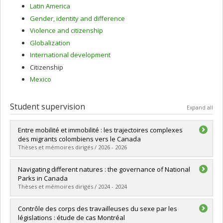
Latin America
Gender, identity and difference
Violence and citizenship
Globalization
International development
Citizenship
Mexico
Student supervision
Expand all
Entre mobilité et immobilité : les trajectoires complexes
des migrants colombiens vers le Canada
Thèses et mémoires dirigés / 2026 - 2026
Graduate :
Romero Perea, Gerardo José Luis
Navigating different natures : the governance of National
Cycle :
Master's
Parks in Canada
Grade :
M. Sc.
Thèses et mémoires dirigés / 2024 - 2024
Lien vers le document dans Papyrus
Graduate :
García Perez de Arce, Magdalena
Contrôle des corps des travailleuses du sexe par les
Cycle :
Doctoral
législations : étude de cas Montréal