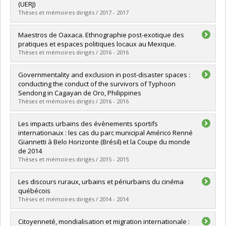
Grade :
M. Sc.
(UERJ)
Lien vers le document dans Papyrus
Thèses et mémoires dirigés / 2017 - 2017
Graduate :
Lafaiete Courty Leite, Diego
Maestros de Oaxaca. Ethnographie post-exotique des
Cycle :
Master's
pratiques et espaces politiques locaux au Mexique.
Grade :
M. Sc.
Thèses et mémoires dirigés / 2016 - 2016
Lien vers le document dans Papyrus
Graduate :
Métais, Julie
Governmentality and exclusion in post-disaster spaces :
Cycle :
Doctoral
conducting the conduct of the survivors of Typhoon
Grade :
Ph. D.
Sendong in Cagayan de Oro, Philippines
Lien vers le document dans Papyrus
Thèses et mémoires dirigés / 2016 - 2016
Graduate :
Gibb, Christine
Les impacts urbains des évènements sportifs
Cycle :
Doctoral
internationaux : les cas du parc municipal Américo Renné
Grade :
Ph. D.
Giannetti à Belo Horizonte (Brésil) et la Coupe du monde
Lien vers le document dans Papyrus
de 2014
Thèses et mémoires dirigés / 2015 - 2015
Graduate :
Bastos Pedrosa Rodrigues, Julia
Les discours ruraux, urbains et périurbains du cinéma
Cycle :
Master's
québécois
Grade :
M. Sc.
Thèses et mémoires dirigés / 2014 - 2014
Lien vers le document dans Papyrus
Graduate :
Naud, Daniel
Citoyenneté, mondialisation et migration internationale :