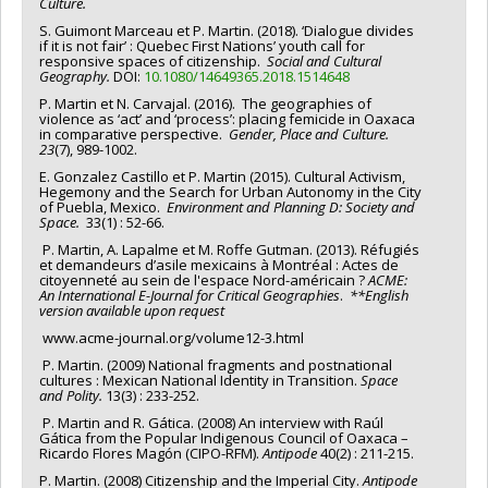
Culture.
S. Guimont Marceau et P. Martin. (2018). ‘Dialogue divides
if it is not fair’ : Quebec First Nations’ youth call for
responsive spaces of citizenship.
Social
and Cultural
Geography.
DOI:
10.1080/14649365.2018.1514648
P. Martin et N. Carvajal. (2016). The geographies of
violence as ‘act’ and ‘process’: placing femicide in Oaxaca
in comparative perspective.
Gender, Place and
Culture.
23
(7), 989-1002.
E. Gonzalez Castillo et P. Martin (2015). Cultural Activism,
Hegemony and the Search for Urban Autonomy in the City
of Puebla, Mexico.
Environment and
Planning D: Society and
Space.
33(1) : 52-66.
P. Martin, A. Lapalme et M. Roffe Gutman. (2013). Réfugiés
et demandeurs d’asile mexicains à Montréal : Actes de
citoyenneté au sein de l'espace Nord-américain ?
ACME:
An International
E-Journal for
Critical Geographies
.
**English
version available upon request
www.acme-journal.org/volume12-3.html
P. Martin. (2009) National fragments and postnational
cultures : Mexican National Identity in Transition.
Space
and Polity.
13(3) : 233-252.
P. Martin and R. Gática. (2008) An interview with Raúl
Gática from the Popular Indigenous Council of Oaxaca –
Ricardo Flores Magón (CIPO-RFM).
Antipode
40(2) : 211-215.
P. Martin. (2008) Citizenship and the Imperial City.
Antipode