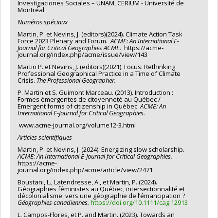
Investigaciones Sociales – UNAM, CERIUM - Université de
Montréal.
Numéros
spéciaux
Martin, P. et Nevins, J. (editors)(2024). Climate Action Task
Force 2023 Plenary and Forum.
ACME: An International E-
Journal for Critical Geographies ACME.
https://acme-
journal.org/index.php/acme/issue/view/143
Martin P. et Nevins, J. (editors)(2021). Focus: Rethinking
Professional Geographical Practice in a Time of Climate
Crisis.
The Professional Geographer.
P. Martin et S. Guimont Marceau. (2013). Introduction :
Formes émergentes de citoyenneté au Québec /
Emergent forms of citizenship in Québec.
ACME: An
International E-Journal for Critical
Geographies.
www.acme-journal.org/volume12-3.html
Articles scientifiques
Martin, P. et Nevins, J. (2024). Energizing slow scholarship.
ACME: An International E-Journal for Critical Geographies.
https://acme-
journal.org/index.php/acme/article/view/2471
Boustani, L., Latendresse, A., et Martin, P. (2024).
Géographies féministes au Québec, intersectionnalité et
décolonialisme: vers une géographie de l’émancipation ?
Géographies canadiennes.
https://doi.org/10.1111/cag.12913
L. Campos-Flores, et P. and Martin. (2023). Towards an