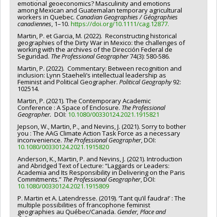
emotional geoeconomics? Masculinity and emotions
among Mexican and Guatemalan temporary agricultural
workers in Quebec.
Canadian Geographies / Géographies
canadiennes
, 1–10.
https://doi.org/10.1111/cag.12877.
Martin, P. et Garcia, M. (2022). Reconstructing historical
geographies of the Dirty War in Mexico: the challenges of
working with the archives of the Dirección Federal de
Seguridad.
The Professional Geographer
74(3): 580-586.
Martin, P. (2022). Commentary: Between recognition and
inclusion: Lynn Staeheli’s intellectual leadership as
Feminist and Political Geographer.
Political Geography
92:
102514.
Martin, P. (2021). The Contemporary Academic
Conference : A Space of Enclosure.
The Professional
Geographer.
DOI:
10.1080/00330124.2021.1915821
Jepson, W., Martin, P., and Nevins, J. (2021). Sorry to bother
you : The AAG Climate Action Task Force as a necessary
inconvenience.
The Professional Geographer
, DOI:
10.1080/00330124.2021.1915820
Anderson, K., Martin, P. and Nevins, J. (2021). Introduction
and Abridged Text of Lecture: “Laggards or Leaders:
Academia and Its Responsibility in Delivering on the Paris
Commitments.”
The Professional Geographer
, DOI:
10.1080/00330124.2021.1915809
P. Martin et A. Latendresse. (2019). ‘Tant qu’il faudra!’ : The
multiple possibilities of francophone feminist
geographies au Québec/Canada.
Gender, Place and