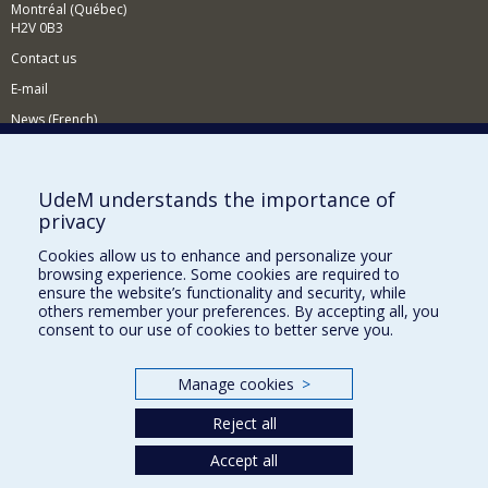
Montréal (Québec)
H2V 0B3
Contact us
E-mail
News (French)
Activities (French)
Supporting the Department
UdeM understands the importance of
privacy
NEED HELP?
Cookies allow us to enhance and personalize your
Sitemap
browsing experience. Some cookies are required to
Report a problem
ensure the website’s functionality and security, while
others remember your preferences. By accepting all, you
Accessiility
consent to our use of cookies to better serve you.
FACULTY OF ARTS AND SCIENCE
Manage cookies
>
Our Departments and Schools
Reject all
Our Centres
Accept all
Programs and Courses in our Faculty