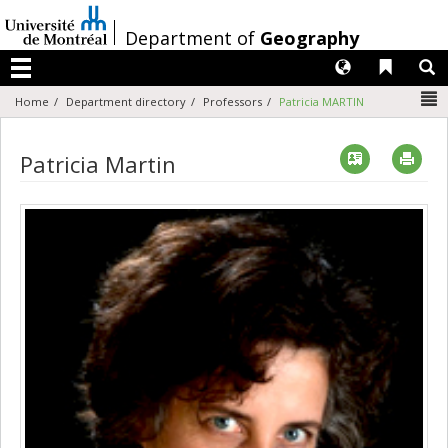
Passer
au
/
Department of
Geography
contenu
Langues
Liens 
R
Menu
N
Home
Department directory
Professors
Patricia MARTIN
Vcard
Imp
Patricia Martin