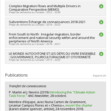
Lead researcher :
Complex Migration Flows and Multiple Drivers in
Patricia Martin
Comparative Perspective (MEMO)
Co-researchers :
Jorge Pantaleon
Projet de recherche au Canada / 2022 - 2028
Funding sources:
CRSH/Conseil de recherches en sciences
humaines du Canada
Lead researcher :
Subventions Échange de connaissances 2018-2021
Anna Triandafyllidou
Grant programs:
PVXXXXXX-Subvention Savoir
Projet de recherche au Canada / 2019 - 2023
Co-researchers :
Patricia Martin
Funding sources:
CRSH/Conseil de recherches en sciences
Lead researcher :
From South to North : Irregular migration, border
Patricia Martin
humaines du Canada
enforcement and national security within and around the
Funding sources:
CRSH/Conseil de recherches en sciences
Grant programs:
PV128152-Subvention de partenariat
peripheries of North America
humaines du Canada
Projet de recherche au Canada / 2018 - 2021
Grant programs:
PVXXXXXX-Subventions d'échange de
connaissances
Lead researcher :
LE MONDE AUTOCHTONE ET LES DÉFIS DU VIVRE ENSEMBLE
Patricia Martin
: GOUVERNANCE, PLURICULTURALISME ET CITOYENNETÉ
Funding sources:
CRSH/Conseil de recherches en sciences
Projet de recherche au Canada / 2013 - 2020
humaines du Canada
Grant programs:
PVX20020-Subvention institutionnelle du
Lead researcher :
Carole Lévesque
CRSH - Subventions d'exploration
Co-researchers :
Jean Leclair
,
Thora Martina Herrmann
,
Publications
Expand all
Patricia Martin
,
Martin Papillon
Funding sources:
CRSH/Conseil de recherches en sciences
Transfert
de connaissances
humaines du Canada
Grant programs:
P. Martin et J. Nevins (2019)
Introducing the "Climate Action
Task Force."
AAG Newsletter,
28 octobre.
Membre d’équipe, avec Nuria Carton de Grammont,
Linamar Campos Flores et « Chema »,
movin’ the charter
(karen elaine spencer, artiste), 24 novembre 2018.