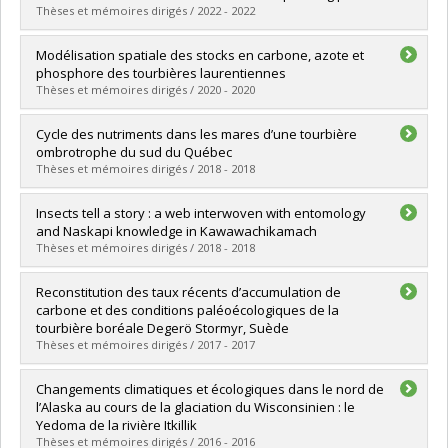
Grade :
M. Sc.
Thèses et mémoires dirigés / 2022 - 2022
Lien vers le document dans Papyrus
Graduate :
Hassan, Mahmud
Modélisation spatiale des stocks en carbone, azote et
Cycle :
Master's
phosphore des tourbières laurentiennes
Grade :
M. Sc.
Thèses et mémoires dirigés / 2020 - 2020
Lien vers le document dans Papyrus
Graduate :
Major, Philippe
Cycle des nutriments dans les mares d’une tourbière
Cycle :
Master's
ombrotrophe du sud du Québec
Grade :
M. Sc.
Thèses et mémoires dirigés / 2018 - 2018
Lien vers le document dans Papyrus
Graduate :
Arsenault, Julien
Insects tell a story : a web interwoven with entomology
Cycle :
Master's
and Naskapi knowledge in Kawawachikamach
Grade :
M. Sc.
Thèses et mémoires dirigés / 2018 - 2018
Lien vers le document dans Papyrus
Graduate :
Carrier, Marion
Reconstitution des taux récents d’accumulation de
Cycle :
Master's
carbone et des conditions paléoécologiques de la
Grade :
M. Sc.
tourbière boréale Degerö Stormyr, Suède
Lien vers le document dans Papyrus
Thèses et mémoires dirigés / 2017 - 2017
Graduate :
Mujica, Marialejandra
Changements climatiques et écologiques dans le nord de
Cycle :
Master's
l’Alaska au cours de la glaciation du Wisconsinien : le
Grade :
M. Sc.
Yedoma de la rivière Itkillik
Lien vers le document dans Papyrus
Thèses et mémoires dirigés / 2016 - 2016