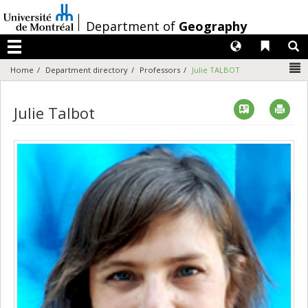
Passer
au
/
Department of
Geography
contenu
Langues
Liens 
R
Menu
N
Home
Department directory
Professors
Julie TALBOT
Vcard
Imp
Julie Talbot