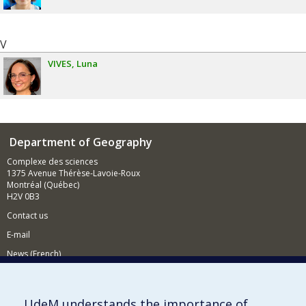
V
VIVES
Luna
Department of Geography
Complexe des sciences
1375 Avenue Thérèse-Lavoie-Roux
Montréal (Québec)
H2V 0B3
Contact us
E-mail
News (French)
Activities (French)
Supporting the Department
UdeM understands the importance of