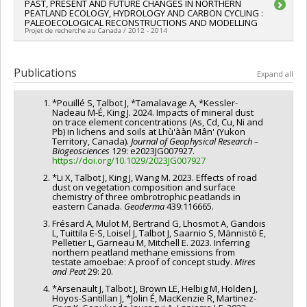
Lead researcher :
PAST, PRESENT AND FUTURE CHANGES IN NORTHERN
Julie Talbot
PEATLAND ECOLOGY, HYDROLOGY AND CARBON CYCLING :
Funding sources:
Commission de la capitale nationale
PALEOECOLOGICAL RECONSTRUCTIONS AND MODELLING
(Ottawa)
Projet de recherche au Canada / 2012 - 2014
Grant programs:
Lead researcher :
Julie Talbot
Funding sources:
FCI/Fondation canadienne pour l'innovation
Publications
Expand all
Grant programs:
*Pouillé S, Talbot J, *Tamalavage A, *Kessler-
Nadeau M-É, King J. 2024. Impacts of mineral dust
on trace element concentrations (As, Cd, Cu, Ni and
Pb) in lichens and soils at Lhù'ààn Mân' (Yukon
Territory, Canada).
Journal of Geophysical Research –
Biogeosciences
129: e2023JG007927.
https://doi.org/10.1029/2023JG007927
*Li X, Talbot J, King J, Wang M. 2023. Effects of road
dust on vegetation composition and surface
chemistry of three ombrotrophic peatlands in
eastern Canada.
Geoderma
439:116665.
Frésard A, Mulot M, Bertrand G, Lhosmot A, Gandois
L, Tuittila E-S, Loisel J, Talbot J, Saarnio S, Männistö E,
Pelletier L, Garneau M, Mitchell E. 2023. Inferring
northern peatland methane emissions from
testate amoebae: A proof of concept study.
Mires
and Peat
29: 20.
*Arsenault J, Talbot J, Brown LE, Helbig M, Holden J,
Hoyos-Santillan J, *Jolin É, MacKenzie R, Martinez-