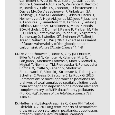
van Bellen S, West JB, Yu Z, Bubier JL, Garneau M,
Moore T, Sannel ABK, Page S, Väliranta M, Bechtold
M, Brovkin V, Cole LES, Chanton JP, Christensen TR,
Davies MA, De Vleeschouwer F, Finkelstein SA,
Frolking S, Galka M, Gandois L, Girkin N, Harris LI,
Heinemeyer A, Hoyt AM, Jones MC, Joos F, Juutinen
K, Lacourse T, Lamentowicz M, Larmola T, Leifeld J,
Lohila A, Milner AM, Minkkinen K, Moss P, Naafs
BDA, Nichols J, O'Donnell J, Payne R, Philben M, Piilo
S, Quillet A, Ratmayake AS, Roland TP, Sjögersten S,
Sonnentag O, Swindles GT, Swinnen W, Talbot J,
Treat C, Valach AC, Wu J. 2021. Expert assessment
of future vulnerability of the global peatland
carbon sink.
Nature Climate Change
11: 1-8.
De Vleeschouwer F, Baron S, Cloy JM, Enrico M,
Ettler V, Fagel N, Kempter H, Kylander M, Li C,
Longman J, Martinez-Cortizas A, Marx S, Mattielli N,
Mighall T, Nieminen TM, Piotrowska N, Pontevedra-
Pombal X, Pratte S, Renson V, Shotyk W,
Shuttleworth E, Sikorski J, Stromsoe N, Talbot J, von
Scheffer C, Weiss D, Zaccone C, Le Roux G. 2020.
Comment on: “A novel approach to peatlands as
archives of total cumulative spatial pollution loads
from atmospheric deposition of airborne elements
complementary to EMEP data: Priority pollutants
(Pb, Cd, Hg)”.
Science of the Total Environment
737:
138699.
Heffernan L, Estop-Aragonés C, Knorr KH, Talbot J,
Olefeldt D. 2020. Long‐term impacts of permafrost
thaw on carbon storage in peatlands: deep losses
offset by surficial accumulation.
Journal of