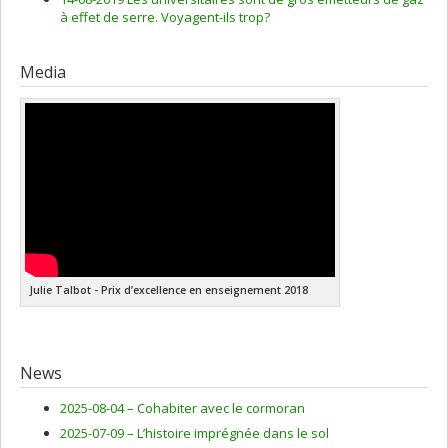
à effet de serre. Voyagent-ils trop?
Media
Julie Talbot - Prix d’excellence en enseignement 2018
News
2025-08-04 –
Cohabiter avec le cormoran
2025-07-09 –
L’histoire imprégnée dans le sol