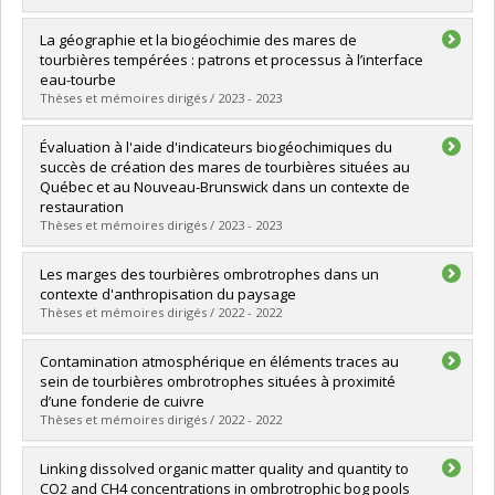
Lien vers le document dans Papyrus
Graduate :
Beaumier, Emmanuelle
La géographie et la biogéochimie des mares de
Cycle :
Master's
tourbières tempérées : patrons et processus à l’interface
Grade :
M. Sc.
eau-tourbe
Lien vers le document dans Papyrus
Thèses et mémoires dirigés / 2023 - 2023
Graduate :
Arsenault, Julien
Évaluation à l'aide d'indicateurs biogéochimiques du
Cycle :
Doctoral
succès de création des mares de tourbières situées au
Grade :
Ph. D.
Québec et au Nouveau-Brunswick dans un contexte de
Lien vers le document dans Papyrus
restauration
Thèses et mémoires dirigés / 2023 - 2023
Graduate :
Jolin, Émilie
Les marges des tourbières ombrotrophes dans un
Cycle :
Master's
contexte d'anthropisation du paysage
Grade :
M. Sc.
Thèses et mémoires dirigés / 2022 - 2022
Lien vers le document dans Papyrus
Graduate :
Archambault-Vermette, Roxane
Contamination atmosphérique en éléments traces au
Cycle :
Master's
sein de tourbières ombrotrophes situées à proximité
Grade :
M. Sc.
d’une fonderie de cuivre
Lien vers le document dans Papyrus
Thèses et mémoires dirigés / 2022 - 2022
Graduate :
Kessler-Nadeau, Max Émile
Linking dissolved organic matter quality and quantity to
Cycle :
Master's
CO2 and CH4 concentrations in ombrotrophic bog pools