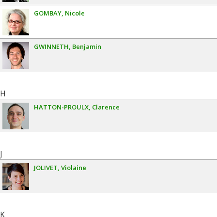
GOMBAY
Nicole
GWINNETH
Benjamin
H
HATTON-PROULX
Clarence
J
JOLIVET
Violaine
K