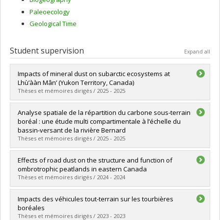
Paleoecology
Geological Time
Student supervision
Expand all
Impacts of mineral dust on subarctic ecosystems at
Lhù’ààn Mân’ (Yukon Territory, Canada)
Thèses et mémoires dirigés / 2025 - 2025
Graduate :
Pouillé, Sophie
Analyse spatiale de la répartition du carbone sous-terrain
Cycle :
Doctoral
boréal : une étude multi compartimentale à l’échelle du
Grade :
Ph. D.
bassin-versant de la rivière Bernard
Lien vers le document dans Papyrus
Thèses et mémoires dirigés / 2025 - 2025
Graduate :
Brais, William
Effects of road dust on the structure and function of
Cycle :
Master's
ombrotrophic peatlands in eastern Canada
Grade :
M. Sc.
Thèses et mémoires dirigés / 2024 - 2024
Lien vers le document dans Papyrus
Graduate :
Li, Xiaoyu
Impacts des véhicules tout-terrain sur les tourbières
Cycle :
Doctoral
boréales
Grade :
Ph. D.
Thèses et mémoires dirigés / 2023 - 2023