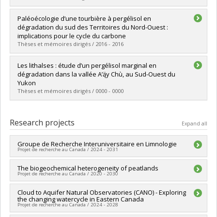
Graduate :
Lapointe Elmrabti, Lyna
Paléoécologie d’une tourbière à pergélisol en
Cycle :
Master's
dégradation du sud des Territoires du Nord-Ouest :
Grade :
M. Sc.
implications pour le cycle du carbone
Lien vers le document dans Papyrus
Thèses et mémoires dirigés / 2016 - 2016
Graduate :
Pelletier, Nicolas
Les lithalses : étude d’un pergélisol marginal en
Cycle :
Master's
dégradation dans la vallée A’ą̈y Chù, au Sud-Ouest du
Grade :
M. Sc.
Yukon
Lien vers le document dans Papyrus
Thèses et mémoires dirigés / 0000 - 0000
Graduate :
Thévenin, Eva
Cycle :
Master's
Research projects
Expand all
Grade :
M. Sc.
Lien vers le document dans Papyrus
Groupe de Recherche Interuniversitaire en Limnologie
Projet de recherche au Canada / 2024 - 2031
Lead researcher :
The biogeochemical heterogeneity of peatlands
Jean-François Lapierre
Projet de recherche au Canada / 2020 - 2030
Co-researchers :
Pierre Legendre
,
Bernard Angers
,
Sébastien Sauvé
,
Marc Amyot
,
Roxane Maranger
,
Julie
Lead researcher :
Cloud to Aquifer Natural Observatories (CANO) - Exploring
Julie Talbot
Talbot
,
Sophie Breton
,
Sandra Ann Binning
,
Matthew Regan
,
the changing watercycle in Eastern Canada
Funding sources:
CRSNG/Conseil de recherches en sciences
Audrey Campeau
,
Benjamin Gwinneth
,
Katalin Patonai
,
Projet de recherche au Canada / 2024 - 2028
naturelles et génie du Canada (CRSNG)
Nathalie Tufenkji
,
Irene Gregory-Eaves
,
Pierre Magnan
,