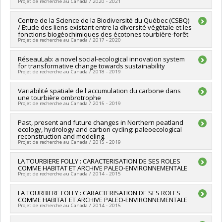
Grant programs:
PV143493-(RCE) Réseaux de centres
Projet de recherche au Canada / 2020 - 2021
naturelles et génie du Canada (CRSNG)
d'excellence
Grant programs:
PVX20965-(RGP) Programme de subvention à
Lead researcher :
Centre de la Science de la Biodiversité du Québec (CSBQ)
Julie Talbot
la découverte individuelle ou de groupe
/ Etude des liens existant entre la diversité végétale et les
Funding sources:
CRSNG/Conseil de recherches en sciences
fonctions biogéochimiques des écotones tourbière-forêt
naturelles et génie du Canada (CRSNG)
Projet de recherche au Canada / 2017 - 2020
Grant programs:
PVXXXXXX-Supplément à l’appui des
étudiants, des stagiaires postdoctoraux et du personnel de
Lead researcher :
RéseauLab: a novel social-ecological innovation system
Andrew Gonzalez
soutien à la recherche COVID-19
for transformative change towards sustainability
Co-researchers :
Julie Talbot
Projet de recherche au Canada / 2018 - 2019
Funding sources:
FRQNT/Fonds de recherche du Québec -
Nature et technologies (FQRNT)
Lead researcher :
Variabilité spatiale de l'accumulation du carbone dans
Roxane Maranger
Grant programs:
PVXXXXXX-(RS) Programme de
une tourbière ombrotrophe
Co-researchers :
Kathryn Furlong
,
Sara Teitelbaum
,
Julie
regroupements stratégiques
Projet de recherche au Canada / 2015 - 2019
Talbot
,
Timothée Poisot
Funding sources:
CRSH/Conseil de recherches en sciences
Lead researcher :
Past, present and future changes in Northern peatland
Julie Talbot
humaines du Canada
ecology, hydrology and carbon cycling: paleoecological
Funding sources:
FRQNT/Fonds de recherche du Québec -
Grant programs:
PVXXXXXX-FGR – Subvention de recherche
reconstruction and modeling.
Nature et technologies (FQRNT)
Projet de recherche au Canada / 2015 - 2019
institutionnelle
Grant programs:
PVXXXXXX-(NC) Établissement de la relève
professorale
Lead researcher :
LA TOURBIERE FOLLY : CARACTERISATION DE SES ROLES
Julie Talbot
COMME HABITAT ET ARCHIVE PALEO-ENVIRONNEMENTALE
Funding sources:
FCI/Fondation canadienne pour l'innovation
Projet de recherche au Canada / 2014 - 2015
Grant programs:
PVXXXXXX-Fonds d'exploitation des
infrastructures (FEI)
Lead researcher :
LA TOURBIERE FOLLY : CARACTERISATION DE SES ROLES
Julie Talbot
COMME HABITAT ET ARCHIVE PALEO-ENVIRONNEMENTALE
Funding sources:
Amis du Parc de la Gatineau (Les)
Projet de recherche au Canada / 2014 - 2015
Grant programs: