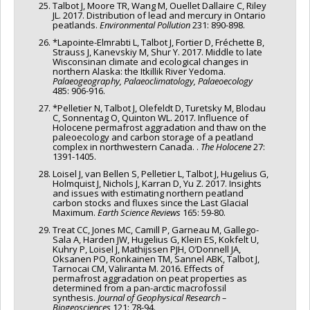
Talbot J, Moore TR, Wang M, Ouellet Dallaire C, Riley
JL. 2017. Distribution of lead and mercury in Ontario
peatlands.
Environmental Pollution
231: 890-898.
*Lapointe-Elmrabti L, Talbot J, Fortier D, Fréchette B,
Strauss J, Kanevskiy M, Shur Y. 2017. Middle to late
Wisconsinan climate and ecological changes in
northern Alaska: the Itkillik River Yedoma.
Palaeogeography, Palaeoclimatology, Palaeoecology
485: 906-916.
*Pelletier N, Talbot J, Olefeldt D, Turetsky M, Blodau
C, Sonnentag O, Quinton WL. 2017. Influence of
Holocene permafrost aggradation and thaw on the
paleoecology and carbon storage of a peatland
complex in northwestern Canada. .
The Holocene
27:
1391-1405.
Loisel J, van Bellen S, Pelletier L, Talbot J, Hugelius G,
Holmquist J, Nichols J, Karran D, Yu Z. 2017. Insights
and issues with estimating northern peatland
carbon stocks and fluxes since the Last Glacial
Maximum.
Earth Science Reviews
165: 59-80.
Treat CC, Jones MC, Camill P, Garneau M, Gallego-
Sala A, Harden JW, Hugelius G, Klein ES, Kokfelt U,
Kuhry P, Loisel J, Mathijssen PJH, O’Donnell JA,
Oksanen PO, Ronkainen TM, Sannel ABK, Talbot J,
Tarnocai CM, Väliranta M. 2016. Effects of
permafrost aggradation on peat properties as
determined from a pan-arctic macrofossil
synthesis.
Journal of Geophysical Research –
Biogeosciences
121: 78-94.