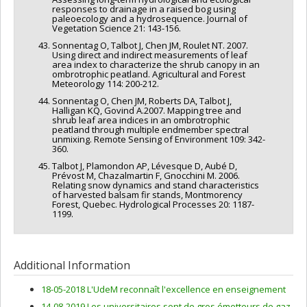
responses to drainage in a raised bog using
paleoecology and a hydrosequence. Journal of
Vegetation Science 21: 143-156.
Sonnentag O, Talbot J, Chen JM, Roulet NT. 2007.
Using direct and indirect measurements of leaf
area index to characterize the shrub canopy in an
ombrotrophic peatland. Agricultural and Forest
Meteorology 114: 200-212.
Sonnentag O, Chen JM, Roberts DA, Talbot J,
Halligan KQ, Govind A.2007. Mapping tree and
shrub leaf area indices in an ombrotrophic
peatland through multiple endmember spectral
unmixing. Remote Sensing of Environment 109: 342-
360.
Talbot J, Plamondon AP, Lévesque D, Aubé D,
Prévost M, Chazalmartin F, Gnocchini M. 2006.
Relating snow dynamics and stand characteristics
of harvested balsam fir stands, Montmorency
Forest, Quebec. Hydrological Processes 20: 1187-
1199.
Additional Information
18-05-2018 L'UdeM reconnaît l'excellence en enseignement
14-08-2019 Les universitaires sont de gros émetteurs de gaz