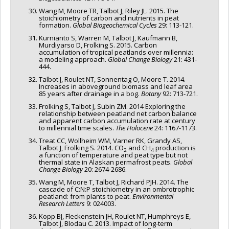
Wang M, Moore TR, Talbot J, Riley JL. 2015. The
stoichiometry of carbon and nutrients in peat
formation.
Global Biogeochemical Cycles
29: 113-121.
Kurnianto S, Warren M, Talbot J, Kaufmann B,
Murdiyarso D, Frolking S. 2015. Carbon
accumulation of tropical peatlands over millennia:
a modeling approach.
Global Change Biology
21: 431-
444.
Talbot J, Roulet NT, Sonnentag O, Moore T. 2014.
Increases in aboveground biomass and leaf area
85 years after drainage in a bog.
Botany
92: 713-721.
Frolking S, Talbot J, Subin ZM. 2014 Exploring the
relationship between peatland net carbon balance
and apparent carbon accumulation rate at century
to millennial time scales.
The Holocene
24: 1167-1173.
Treat CC, Wollheim WM, Varner RK, Grandy AS,
Talbot J, Frolking S. 2014. CO
and CH
production is
2
4
a function of temperature and peat type but not
thermal state in Alaskan permafrost peats.
Global
Change Biology
20: 2674-2686.
Wang M, Moore T, Talbot J, Richard PJH. 2014. The
cascade of C:N:P stoichiometry in an ombrotrophic
peatland: from plants to peat.
Environmental
Research Letters
9: 024003.
Kopp BJ, Fleckenstein JH, Roulet NT, Humphreys E,
Talbot J, Blodau C. 2013. Impact of long-term