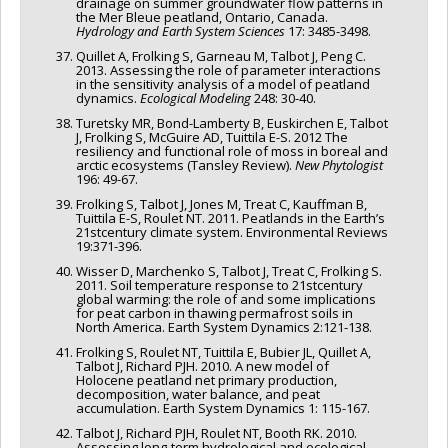
drainage on summer groundwater flow patterns in
the Mer Bleue peatland, Ontario, Canada.
Hydrology and Earth System Sciences
17: 3485-3498.
Quillet A, Frolking S, Garneau M, Talbot J, Peng C.
2013. Assessing the role of parameter interactions
in the sensitivity analysis of a model of peatland
dynamics.
Ecological Modeling
248: 30-40.
Turetsky MR, Bond-Lamberty B, Euskirchen E, Talbot
J, Frolking S, McGuire AD, Tuittila E-S. 2012 The
resiliency and functional role of moss in boreal and
arctic ecosystems (Tansley Review).
New Phytologist
196: 49-67.
Frolking S, Talbot J, Jones M, Treat C, Kauffman B,
Tuittila E-S, Roulet NT. 2011. Peatlands in the Earth’s
21stcentury climate system. Environmental Reviews
19:371-396.
Wisser D, Marchenko S, Talbot J, Treat C, Frolking S.
2011. Soil temperature response to 21stcentury
global warming: the role of and some implications
for peat carbon in thawing permafrost soils in
North America. Earth System Dynamics 2:121-138.
Frolking S, Roulet NT, Tuittila E, Bubier JL, Quillet A,
Talbot J, Richard PJH. 2010. A new model of
Holocene peatland net primary production,
decomposition, water balance, and peat
accumulation. Earth System Dynamics 1: 115-167.
Talbot J, Richard PJH, Roulet NT, Booth RK. 2010.
Assessing long-term hydrological and ecological