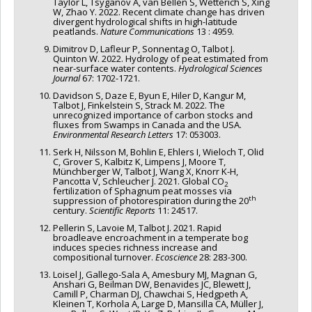
Taylor L, Tsyganov A, van Bellen S, Wetterich S, Xing
W, Zhao Y. 2022. Recent climate change has driven
divergent hydrological shifts in high-latitude
peatlands.
Nature Communications
13 : 4959.
Dimitrov D, Lafleur P, Sonnentag O, Talbot J.
Quinton W. 2022. Hydrology of peat estimated from
near-surface water contents.
Hydrological Sciences
Journal
67: 1702-1721.
Davidson S, Daze E, Byun E, Hiler D, Kangur M,
Talbot J, Finkelstein S, Strack M. 2022. The
unrecognized importance of carbon stocks and
fluxes from Swamps in Canada and the USA.
Environmental Research Letters
17: 053003.
Serk H, Nilsson M, Bohlin E, Ehlers I, Wieloch T, Olid
C, Grover S, Kalbitz K, Limpens J, Moore T,
Münchberger W, Talbot J, Wang X, Knorr K-H,
Pancotta V, Schleucher J. 2021. Global CO
2
fertilization of Sphagnum peat mosses via
th
suppression of photorespiration during the 20
century.
Scientific Reports
11: 24517.
Pellerin S, Lavoie M, Talbot J. 2021. Rapid
broadleave encroachment in a temperate bog
induces species richness increase and
compositional turnover.
Ecoscience
28: 283-300.
Loisel J, Gallego-Sala A, Amesbury MJ, Magnan G,
Anshari G, Beilman DW, Benavides JC, Blewett J,
Camill P, Charman DJ, Chawchai S, Hedgpeth A,
Kleinen T, Korhola A, Large D, Mansilla CA, Müller J,