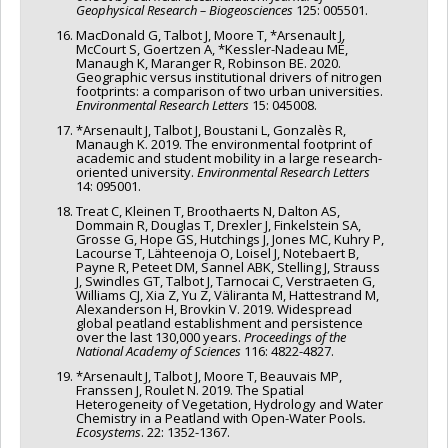
Geophysical Research – Biogeosciences
125: 005501.
MacDonald G, Talbot J, Moore T, *Arsenault J,
McCourt S, Goertzen A, *Kessler-Nadeau MÉ,
Manaugh K, Maranger R, Robinson BE. 2020.
Geographic versus institutional drivers of nitrogen
footprints: a comparison of two urban universities.
Environmental Research Letters
15: 045008.
*Arsenault J, Talbot J, Boustani L, Gonzalès R,
Manaugh K. 2019. The environmental footprint of
academic and student mobility in a large research-
oriented university.
Environmental Research Letters
14: 095001.
Treat C, Kleinen T, Broothaerts N, Dalton AS,
Dommain R, Douglas T, Drexler J, Finkelstein SA,
Grosse G, Hope GS, Hutchings J, Jones MC, Kuhry P,
Lacourse T, Lähteenoja O, Loisel J, Notebaert B,
Payne R, Peteet DM, Sannel ABK, Stelling J, Strauss
J, Swindles GT, Talbot J, Tarnocai C, Verstraeten G,
Williams CJ, Xia Z, Yu Z, Väliranta M, Hattestrand M,
Alexanderson H, Brovkin V. 2019. Widespread
global peatland establishment and persistence
over the last 130,000 years.
Proceedings of the
National Academy of Sciences
116: 4822-4827.
*Arsenault J, Talbot J, Moore T, Beauvais MP,
Franssen J, Roulet N. 2019. The Spatial
Heterogeneity of Vegetation, Hydrology and Water
Chemistry in a Peatland with Open-Water Pools
.
Ecosystems
. 22: 1352-1367.