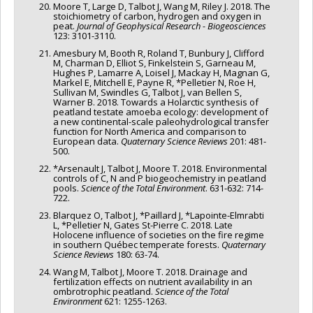
Moore T, Large D, Talbot J, Wang M, Riley J. 2018. The
stoichiometry of carbon, hydrogen and oxygen in
peat.
Journal of Geophysical Research - Biogeosciences
123: 3101-3110.
Amesbury M, Booth R, Roland T, Bunbury J, Clifford
M, Charman D, Elliot S, Finkelstein S, Garneau M,
Hughes P, Lamarre A, Loisel J, Mackay H, Magnan G,
Markel E, Mitchell E, Payne R, *Pelletier N, Roe H,
Sullivan M, Swindles G, Talbot J, van Bellen S,
Warner B. 2018. Towards a Holarctic synthesis of
peatland testate amoeba ecology: development of
a new continental-scale paleohydrological transfer
function for North America and comparison to
European data.
Quaternary Science Reviews
201: 481-
500.
*Arsenault J, Talbot J, Moore T. 2018. Environmental
controls of C, N and P biogeochemistry in peatland
pools.
Science of the Total Environment
. 631-632: 714-
722.
Blarquez O, Talbot J, *Paillard J, *Lapointe-Elmrabti
L, *Pelletier N, Gates St-Pierre C. 2018. Late
Holocene influence of societies on the fire regime
in southern Québec temperate forests.
Quaternary
Science Reviews
180: 63-74.
Wang M, Talbot J, Moore T. 2018. Drainage and
fertilization effects on nutrient availability in an
ombrotrophic peatland.
Science of the Total
Environment
621: 1255-1263.