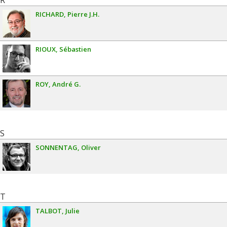
R
RICHARD
Pierre J.H.
RIOUX
Sébastien
ROY
André G.
S
SONNENTAG
Oliver
T
TALBOT
Julie