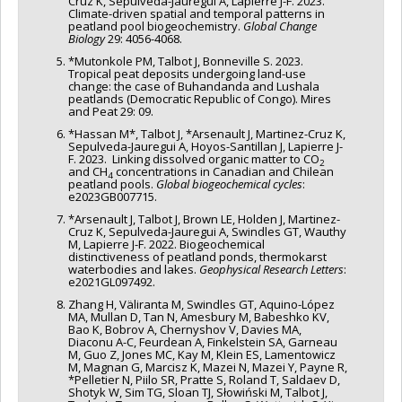
Cruz K, Sepulveda-Jauregui A, Lapierre J-F. 2023.
Climate-driven spatial and temporal patterns in
peatland pool biogeochemistry.
Global Change
Biology
29: 4056-4068.
*Mutonkole PM, Talbot J, Bonneville S. 2023.
Tropical peat deposits undergoing land-use
change: the case of Buhandanda and Lushala
peatlands (Democratic Republic of Congo). Mires
and Peat 29: 09.
*Hassan M*, Talbot J, *Arsenault J, Martinez-Cruz K,
Sepulveda-Jauregui A, Hoyos-Santillan J, Lapierre J-
F. 2023. Linking dissolved organic matter to CO
2
and CH
concentrations in Canadian and Chilean
4
peatland pools.
Global biogeochemical cycles
:
e2023GB007715.
*Arsenault J, Talbot J, Brown LE, Holden J, Martinez-
Cruz K, Sepulveda-Jauregui A, Swindles GT, Wauthy
M, Lapierre J-F. 2022. Biogeochemical
distinctiveness of peatland ponds, thermokarst
waterbodies and lakes.
Geophysical Research Letters
:
e2021GL097492.
Zhang H, Väliranta M, Swindles GT, Aquino-López
MA, Mullan D, Tan N, Amesbury M, Babeshko KV,
Bao K, Bobrov A, Chernyshov V, Davies MA,
Diaconu A-C, Feurdean A, Finkelstein SA, Garneau
M, Guo Z, Jones MC, Kay M, Klein ES, Lamentowicz
M, Magnan G, Marcisz K, Mazei N, Mazei Y, Payne R,
*Pelletier N, Piilo SR, Pratte S, Roland T, Saldaev D,
Shotyk W, Sim TG, Sloan TJ, Słowiński M, Talbot J,