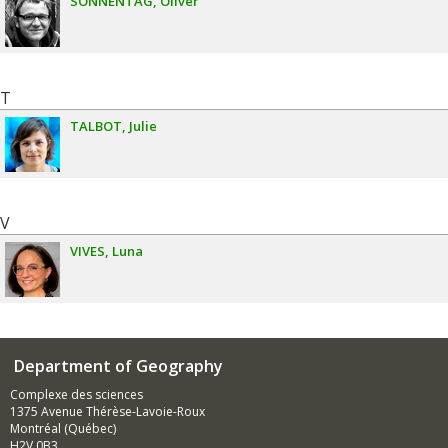
SONNENTAG
Oliver
T
TALBOT
Julie
V
VIVES
Luna
Department of Geography
Complexe des sciences
1375 Avenue Thérèse-Lavoie-Roux
Montréal (Québec)
H2V 0B3