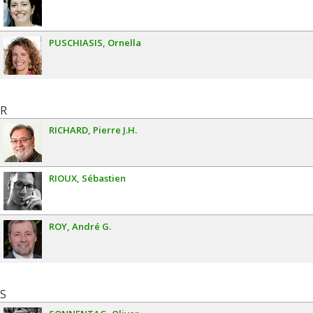
PUSCHIASIS
Ornella
R
RICHARD
Pierre J.H.
RIOUX
Sébastien
ROY
André G.
S