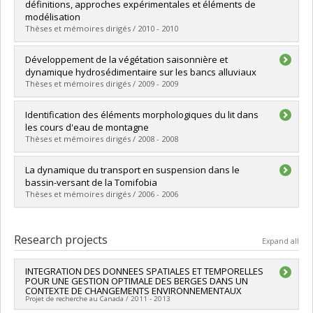
Cycle :
Master's
définitions, approches expérimentales et éléments de
Grade :
M. Sc.
modélisation
Lien vers le document dans Papyrus
Thèses et mémoires dirigés / 2010 - 2010
Graduate :
Ali, Geneviève
Développement de la végétation saisonnière et
Cycle :
Doctoral
dynamique hydrosédimentaire sur les bancs alluviaux
Grade :
Ph. D.
Thèses et mémoires dirigés / 2009 - 2009
Lien vers le document dans Papyrus
Graduate :
Lalonde, Olivier
Identification des éléments morphologiques du lit dans
Cycle :
Master's
les cours d'eau de montagne
Grade :
M. Sc.
Thèses et mémoires dirigés / 2008 - 2008
Lien vers le document dans Papyrus
Graduate :
Thérien, Julie
La dynamique du transport en suspension dans le
Cycle :
Master's
bassin-versant de la Tomifobia
Grade :
M. Sc.
Thèses et mémoires dirigés / 2006 - 2006
Lien vers le document dans Papyrus
Graduate :
Roberge, Sophie
Cycle :
Master's
Research projects
Expand all
Grade :
M. Sc.
Lien vers le document dans Papyrus
INTEGRATION DES DONNEES SPATIALES ET TEMPORELLES
POUR UNE GESTION OPTIMALE DES BERGES DANS UN
CONTEXTE DE CHANGEMENTS ENVIRONNEMENTAUX
Projet de recherche au Canada / 2011 - 2013