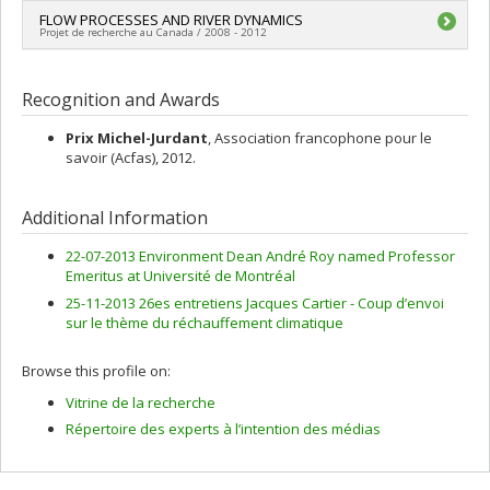
Lead researcher :
FLOW PROCESSES AND RIVER DYNAMICS
André G. Roy
Projet de recherche au Canada / 2008 - 2012
Co-researchers :
Jeffrey Cardille
,
André St-Hilaire
Funding sources:
Ouranos, Consortium sur la climatologie
Lead researcher :
André G. Roy
régionale et l'adaptation aux changements climatiques
Recognition and Awards
Grant programs:
Prix Michel-Jurdant
, Association francophone pour le
savoir (Acfas), 2012.
Additional Information
22-07-2013 Environment Dean André Roy named Professor
Emeritus at Université de Montréal
25-11-2013 26es entretiens Jacques Cartier - Coup d’envoi
sur le thème du réchauffement climatique
Browse this profile on:
Vitrine de la recherche
Répertoire des experts à l’intention des médias