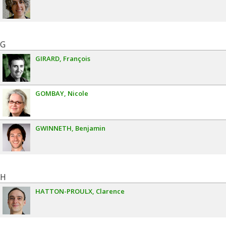
G
GIRARD
François
GOMBAY
Nicole
GWINNETH
Benjamin
H
HATTON-PROULX
Clarence