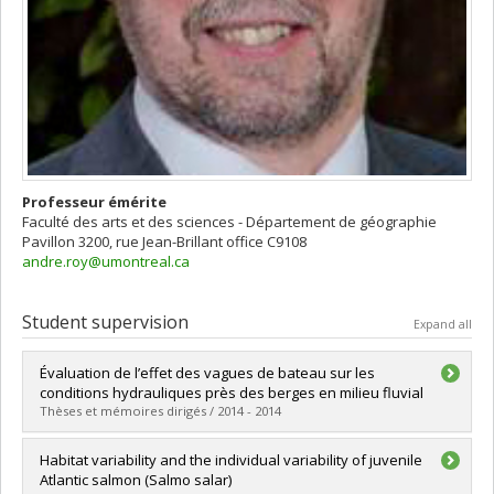
Professeur émérite
Faculté des arts et des sciences - Département de géographie
Pavillon 3200, rue Jean-Brillant
office C9108
andre.roy@umontreal.ca
Student supervision
Expand all
Évaluation de l’effet des vagues de bateau sur les
conditions hydrauliques près des berges en milieu fluvial
Thèses et mémoires dirigés / 2014 - 2014
Graduate :
Péloquin-Guay, Mathilde
Habitat variability and the individual variability of juvenile
Cycle :
Master's
Atlantic salmon (Salmo salar)