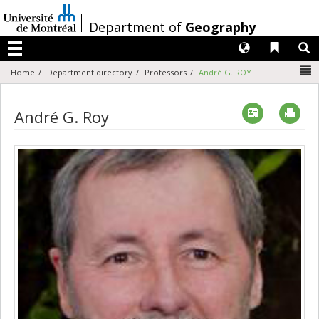
Passer
au
/
Department of
Geography
contenu
Langues
Liens 
R
Menu
N
Home
Department directory
Professors
André G. ROY
Vcard
Imp
André G. Roy