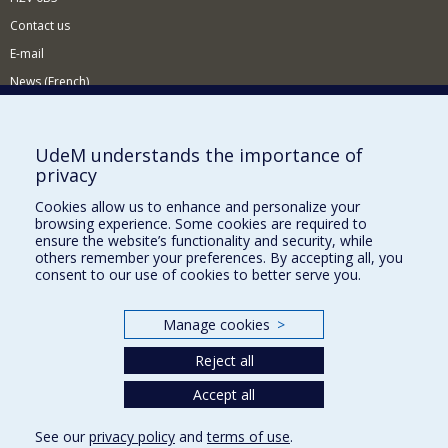
Contact us
E-mail
News (French)
Activities (French)
Supporting the Department
UdeM understands the importance of
privacy
NEED HELP?
Cookies allow us to enhance and personalize your
Sitemap
browsing experience. Some cookies are required to
Report a problem
ensure the website’s functionality and security, while
others remember your preferences. By accepting all, you
Accessiility
consent to our use of cookies to better serve you.
FACULTY OF ARTS AND SCIENCE
Manage cookies
>
Our Departments and Schools
Reject all
Our Centres
Accept all
Programs and Courses in our Faculty
See our
privacy policy
and
terms of use
.