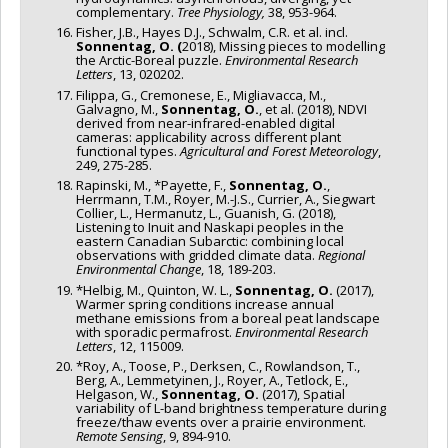
complementary.
Tree Physiology,
38, 953-964.
Fisher, J.B., Hayes D.J., Schwalm, C.R. et al. incl.
Sonnentag, O. (
2018), Missing pieces to modelling
the Arctic-Boreal puzzle.
Environmental Research
Letters
, 13, 020202.
Filippa, G., Cremonese, E., Migliavacca, M.,
Galvagno, M.,
Sonnentag, O.
, et al. (2018), NDVI
derived from near-infrared-enabled digital
cameras: applicability across different plant
functional types.
Agricultural and Forest Meteorology
,
249, 275-285.
Rapinski, M., *Payette, F.,
Sonnentag, O.
,
Herrmann, T.M., Royer, M.-J.S., Currier, A., Siegwart
Collier, L., Hermanutz, L., Guanish, G. (2018),
Listening to Inuit and Naskapi peoples in the
eastern Canadian Subarctic: combining local
observations with gridded climate data.
Regional
Environmental Change
, 18, 189-203.
*Helbig, M., Quinton, W. L.,
Sonnentag, O.
(2017),
Warmer spring conditions increase annual
methane emissions from a boreal peat landscape
with sporadic permafrost.
Environmental Research
Letters
, 12, 115009.
*Roy, A., Toose, P., Derksen, C., Rowlandson, T.,
Berg, A., Lemmetyinen, J., Royer, A., Tetlock, E.,
Helgason, W.,
Sonnentag, O.
(2017), Spatial
variability of L-band brightness temperature during
freeze/thaw events over a prairie environment.
Remote Sensing
, 9, 894-910.