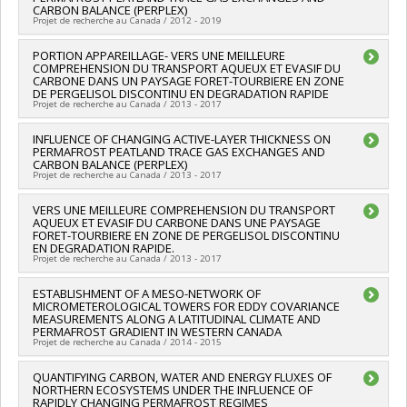
Funding sources:
CRSNG/Conseil de recherches en sciences
CARBON BALANCE (PERPLEX)
naturelles et génie du Canada (CRSNG)
Projet de recherche au Canada / 2012 - 2019
Grant programs:
PVX20965-(RGP) Programme de subvention à
la découverte individuelle ou de groupe
Lead researcher :
PORTION APPAREILLAGE- VERS UNE MEILLEURE
Oliver Sonnentag
COMPREHENSION DU TRANSPORT AQUEUX ET EVASIF DU
Funding sources:
CRSNG/Conseil de recherches en sciences
CARBONE DANS UN PAYSAGE FORET-TOURBIERE EN ZONE
naturelles et génie du Canada (CRSNG)
DE PERGELISOL DISCONTINU EN DEGRADATION RAPIDE
Grant programs:
PV108454-(RGPNS) Suppléments aux
Projet de recherche au Canada / 2013 - 2017
subventions à la découverte en recherche nordique
Lead researcher :
INFLUENCE OF CHANGING ACTIVE-LAYER THICKNESS ON
Oliver Sonnentag
PERMAFROST PEATLAND TRACE GAS EXCHANGES AND
Co-researchers :
Timothy R Moore
CARBON BALANCE (PERPLEX)
Funding sources:
FRQNT/Fonds de recherche du Québec -
Projet de recherche au Canada / 2013 - 2017
Nature et technologies (FQRNT)
Grant programs:
PV113724-(PR) Projets de recherche en
Lead researcher :
VERS UNE MEILLEURE COMPREHENSION DU TRANSPORT
Oliver Sonnentag
équipe (et possibilité d'équipement la première année)
AQUEUX ET EVASIF DU CARBONE DANS UNE PAYSAGE
Funding sources:
FCI/Fondation canadienne pour l'innovation
FORET-TOURBIERE EN ZONE DE PERGELISOL DISCONTINU
Grant programs:
EN DEGRADATION RAPIDE.
Projet de recherche au Canada / 2013 - 2017
Lead researcher :
ESTABLISHMENT OF A MESO-NETWORK OF
Oliver Sonnentag
MICROMETEROLOGICAL TOWERS FOR EDDY COVARIANCE
Co-researchers :
Timothy R Moore
MEASUREMENTS ALONG A LATITUDINAL CLIMATE AND
Funding sources:
FRQNT/Fonds de recherche du Québec -
PERMAFROST GRADIENT IN WESTERN CANADA
Nature et technologies (FQRNT)
Projet de recherche au Canada / 2014 - 2015
Grant programs:
PV113724-(PR) Projets de recherche en
équipe (et possibilité d'équipement la première année)
Lead researcher :
QUANTIFYING CARBON, WATER AND ENERGY FLUXES OF
Oliver Sonnentag
NORTHERN ECOSYSTEMS UNDER THE INFLUENCE OF
Funding sources:
FCI/Fondation canadienne pour l'innovation
RAPIDLY CHANGING PERMAFROST REGIMES