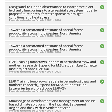
Canada
Lead researcher :
Using satellite L-band observations to incorporate plant
Stephan Gruber
Grant programs:
hydraulic functioning into a terrestrial ecosystem model to
Co-researchers :
Oliver Sonnentag
project future boreal forest response to drought
Funding sources:
CRSNG/Conseil de recherches en sciences
conditions and heat stress
naturelles et génie du Canada (CRSNG)
Projet de recherche au Canada / 2021 - 2026
Grant programs:
PV118026-FONCER : Prog. formation orientée
nouveauté, la collaboration et l'expérience en recherche
Lead researcher :
Towards a constrained estimate of boreal forest
Oliver Sonnentag
productivity across northwestern North America
Co-researchers :
Jennifer Baltzer
,
Alexandre Roy
,
Aaron Berg
Projet de recherche au Canada / 2018 - 2026
Funding sources:
Agence spatiale canadienne
Grant programs:
Lead researcher :
Towards a constrained estimate of boreal forest
Oliver Sonnentag
productivity across northwestern North America
Funding sources:
CRSNG/Conseil de recherches en sciences
Projet de recherche au Canada / 2018 - 2026
naturelles et génie du Canada (CRSNG)
Grant programs:
PV108454-(RGPNS) Suppléments aux
Lead researcher :
LEAP Training tomorrow’s leaders in permafrost thaw and
Oliver Sonnentag
subventions à la découverte en recherche nordique
northern research_Stipend for M.Sc. student Lea Cornette
Funding sources:
CRSNG/Conseil de recherches en sciences
(use project code LEAP-04)
naturelles et génie du Canada (CRSNG)
Projet de recherche au Canada / 2024 - 2025
Grant programs:
PVX20965-(RGP) Programme de subvention à
la découverte individuelle ou de groupe
Funding sources:
LEAP Training tomorrow’s leaders in permafrost thaw and
CRSNG/Conseil de recherches en sciences
northern research_Stipend for M.Sc. student Bruno
naturelles et génie du Canada (CRSNG)
Lecavallier (use project code LEAP-03)
Grant programs:
PV118026-FONCER : Prog. formation orientée
Projet de recherche au Canada / 2024 - 2025
nouveauté, la collaboration et l'expérience en recherche
Lead researcher :
Knowledge co-development and management on nature-
Stephan Gruber
based climate solutions in the Inuvialuit Settlement
Co-researchers :
Oliver Sonnentag
Region and the Gwich’in Settlement Area
Funding sources:
CRSNG/Conseil de recherches en sciences
Projet de recherche au Canada / 2024 - 2025