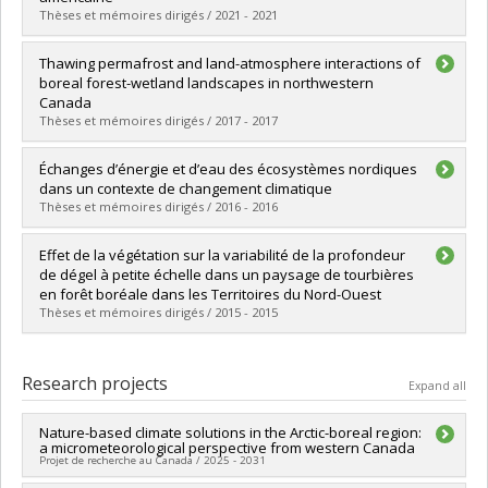
Thèses et mémoires dirigés / 2021 - 2021
Graduate :
El-Amine, Mariam
Thawing permafrost and land-atmosphere interactions of
Cycle :
Master's
boreal forest-wetland landscapes in northwestern
Grade :
M. Sc.
Canada
Lien vers le document dans Papyrus
Thèses et mémoires dirigés / 2017 - 2017
Graduate :
Helbig, Manuel
Échanges d’énergie et d’eau des écosystèmes nordiques
Cycle :
Doctoral
dans un contexte de changement climatique
Grade :
Ph. D.
Thèses et mémoires dirigés / 2016 - 2016
Lien vers le document dans Papyrus
Graduate :
Payette, Fanny
Effet de la végétation sur la variabilité de la profondeur
Cycle :
Master's
de dégel à petite échelle dans un paysage de tourbières
Grade :
M. Sc.
en forêt boréale dans les Territoires du Nord-Ouest
Lien vers le document dans Papyrus
Thèses et mémoires dirigés / 2015 - 2015
Graduate :
Higgins, Kellina Leslie
Cycle :
Master's
Research projects
Expand all
Grade :
M. Sc.
Lien vers le document dans Papyrus
Nature-based climate solutions in the Arctic-boreal region:
a micrometeorological perspective from western Canada
Projet de recherche au Canada / 2025 - 2031