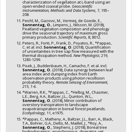
characterization of vegetation at L-band using an
open-ended coaxial probe.
Geoscientific
Instrumentation, Methods and Data Systems,
7, 195–
208.
Peichl, M., Gazovic, M., Vermeij, de Goede, E.,
Sonnentag, O.
, Limpens, J., Nilsson, M. (2018),
Peatland vegetation composition and phenology
drive the seasonal trajectory of maximum gross
primary production.
Scientific Reports,
8, 8012.
Peters, R., Fonti, P., Frank, D., Poyatos, R., *Pappas,
C. et al. incl.
Sonnentag, O
. (2018), Quantification
of uncertainties in tree sap flow measured with the
thermal dissipation method.
New Phytologist,
219,
1283-1299.
Pisek, J., Buddenbaum, H., Camacho, F. et al. incl.
Sonnentag, O.
(2018), Data synergy between leaf
area index and clumping index from Earth
observation products using photon recollision
probability theory.
Remote Sensing of Environment,
215, 1-6.
*Warren, R.K., *Pappas, C., *Helbig, M., Chasmer,
L.E., Berg, A.A., Baltzer, J.L., Quinton, W.L.,
Sonnentag, O.
(2018), Minor contribution of
overstory transpiration to landscape
evapotranspiration in boreal forest peatlands.
Ecohydrology,
11, e1975.
*Pappas, C., Matheny, A., Baltzer, J.L., Barr, A., Black,
T.A., Bohrer, G.A., Detto, M., Maillet, J., *Roy, A.,
Sonnentag, O.
, Stephens, J. (2018), Boreal tree
hydrodynamics: asynchronous, diverging, yet