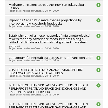
Grant programs:
PVXXXXXX-(OIR) Outils et d'instruments de
Lead researcher :
Methane emissions across the Inuvik to Tuktoyaktuk
Oliver Sonnentag
recherche (de 7 001 $ à 150 000 $)
Region
Co-researchers :
David Olefeldt
Projet de recherche au Canada / 2019 - 2020
Funding sources:
Gouvernement des Territoires du Nord-
Ouest
Lead researcher :
Improving Canada’s climate change projections by
Oliver Sonnentag
Grant programs:
incorporating Arctic shrub feedbacks
Funding sources:
Gouvernement des Territoires du Nord-
Projet de recherche au Canada / 2018 - 2020
Ouest
Grant programs:
Lead researcher :
Establishment of a meso-network of micrometerological
Elyn Humphreys
towers for eddy covariance measurements along a
Co-researchers :
Oliver Sonnentag
latitudinal climate and permafrost gradient in western
Funding sources:
Savoir polaire Canada
Canada
Grant programs:
Projet de recherche au Canada / 2016 - 2020
Lead researcher :
Consortium for Permafrost Ecosystems in Transition CPET
Oliver Sonnentag
Projet de recherche au Canada / 2017 - 2019
Funding sources:
FCI/Fondation canadienne pour l'innovation
Grant programs:
PVXXXXXX-Fonds d'exploitation des
Lead researcher :
CHAIRE DE RECHERCHE DU CANADA - ATMOSPHERIC
William Quinton
infrastructures (FEI)
BIOGEOSCIENCES AT HIGH LATITUDES
Co-researchers :
Oliver Sonnentag
Projet de recherche au Canada / 2014 - 2019
Funding sources:
Savoir polaire Canada
Grant programs:
Lead researcher :
INFLUENCE OF CHANGING ACTIVE-LAYER THICKNESS ON
Oliver Sonnentag
PERMAFROST PEATLAND TRACE GAS EXCHANGES AND
Funding sources:
SPIIE/Secrétariat des programmes
CARBON BALANCE (PERPLEX)
interorganismes à l’intention des établissements
Projet de recherche au Canada / 2012 - 2019
Grant programs:
PVX50399-Chaires de recherche du Canada
Lead researcher :
INFLUENCE OF CHANGING ACTIVE-LAYER THICKNESS ON
Oliver Sonnentag
PERMAFROST PEATLAND TRACE GAS EXCHANGES AND