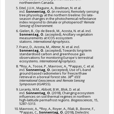
northwestern Canada.
Eitel, J.U.H., Maguire, A., Boelman, N. et al.
incl.
Sonnentag, O.
(in revision), Remotely sensing
tree physiology at the northern treeline: Do late-
season changes in the photochemical reflectance
index respond to climate or photoperiod?
Remote
Sensing of Environment
.
Gielen, B., Op de Beeck, M., Acosta, N. et al. incl.
Sonnentag, O.
(accepted), Ancillary vegetation
measurements at ICOS ecosystem
stations.
International Agrophysics.
Franz, D., Acosta, M., Altimir, N. et al. incl.
Sonnentag, O.
(accepted), Towards long-term
standardised carbon and greenhouse gas
observations for monitoring Europe's terrestrial
ecosystems.
International Agrophysics
.
*Roy, A., Toose, P., Mavrovic, A., *Pappas, C. et al.
incl.
Sonnentag, O.
(accepted), Use of L-band
ground-based radiometers for freeze/thaw
th
retrieval in a boreal forest site.
38
IEEE
International Geosciences and Remote Sensing
Symposium
(IGARSS).
Loranty, M.M., Abbott, B.W., Blok, D. et al.
incl.
Sonnentag, O.
(2018), Changing ecosystem
influences on soil thermal regimes in northern
high-latitude permafrost regions.
Biogeosciences
, 15,
5287–5313.
Mavrovic, A., *Roy, A., Royer, A., Filali, B., Boone, F.,
*Pappas, C.,
Sonnentag, O.
(2018), Dielectric