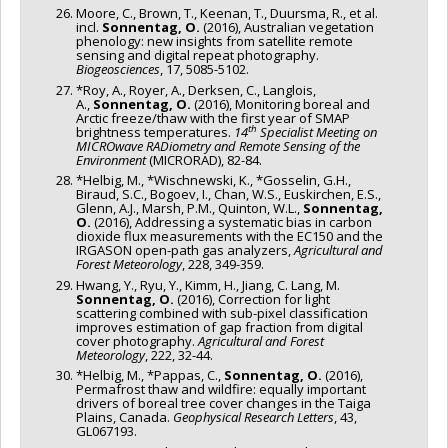
Moore, C., Brown, T., Keenan, T., Duursma, R., et al.
incl.
Sonnentag, O.
(2016), Australian vegetation
phenology: new insights from satellite remote
sensing and digital repeat photography.
Biogeosciences
, 17, 5085-5102.
*Roy, A., Royer, A., Derksen, C., Langlois,
A.,
Sonnentag, O.
(2016), Monitoring boreal and
Arctic freeze/thaw with the first year of SMAP
th
brightness temperatures.
14
Specialist Meeting on
MICROwave RADiometry and Remote Sensing of the
Environment
(MICRORAD), 82-84.
*Helbig, M., *Wischnewski, K., *Gosselin, G.H.,
Biraud, S.C., Bogoev, I., Chan, W.S., Euskirchen, E.S.,
Glenn, A.J., Marsh, P.M., Quinton, W.L.,
Sonnentag,
O.
(2016), Addressing a systematic bias in carbon
dioxide flux measurements with the EC150 and the
IRGASON open-path gas analyzers,
Agricultural and
Forest Meteorology
, 228, 349-359.
Hwang, Y., Ryu, Y., Kimm, H., Jiang, C. Lang, M.
Sonnentag, O.
(2016), Correction for light
scattering combined with sub-pixel classification
improves estimation of gap fraction from digital
cover photography.
Agricultural and Forest
Meteorology
, 222, 32-44.
*Helbig, M., *Pappas, C.,
Sonnentag, O.
(2016),
Permafrost thaw and wildfire: equally important
drivers of boreal tree cover changes in the Taiga
Plains, Canada.
Geophysical Research Letters
, 43,
GL067193.