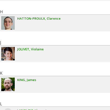
H
HATTON-PROULX
Clarence
J
JOLIVET
Violaine
K
KING
James
L