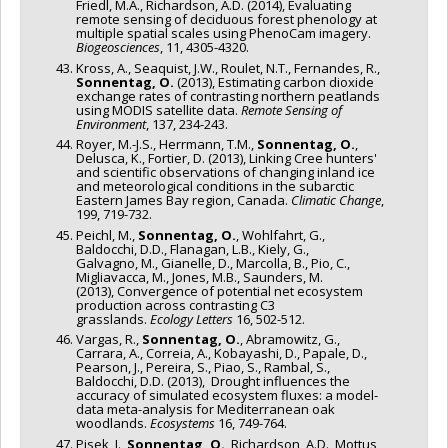
Friedl, M.A., Richardson, A.D. (2014), Evaluating
remote sensing of deciduous forest phenology at
multiple spatial scales using PhenoCam imagery.
Biogeosciences
, 11, 4305-4320.
Kross, A., Seaquist, J.W., Roulet, N.T., Fernandes, R.,
Sonnentag, O.
(2013), Estimating carbon dioxide
exchange rates of contrasting northern peatlands
using MODIS satellite data.
Remote Sensing of
Environment
, 137, 234-243.
Royer, M.-J.S., Herrmann, T.M.,
Sonnentag, O.
,
Delusca, K., Fortier, D. (2013), Linking Cree hunters'
and scientific observations of changing inland ice
and meteorological conditions in the subarctic
Eastern James Bay region, Canada.
Climatic Change
,
199, 719-732.
Peichl, M.,
Sonnentag, O.
, Wohlfahrt, G.,
Baldocchi, D.D., Flanagan, L.B., Kiely, G.,
Galvagno, M., Gianelle, D., Marcolla, B., Pio, C.,
Migliavacca, M., Jones, M.B., Saunders, M.
(2013), Convergence of potential net ecosystem
production across contrasting C3
grasslands.
Ecology Letters
16, 502-512.
Vargas, R.,
Sonnentag, O.
, Abramowitz, G.,
Carrara, A., Correia, A., Kobayashi, D., Papale, D.,
Pearson, J., Pereira, S., Piao, S., Rambal, S.,
Baldocchi, D.D. (2013), Drought influences the
accuracy of simulated ecosystem fluxes: a model-
data meta-analysis for Mediterranean oak
woodlands.
Ecosystems
16, 749-764.
Pisek, J.,
Sonnentag, O.
, Richardson, A.D., Mottus,