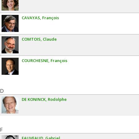
CAVAYAS
François
COMTOIS
Claude
COURCHESNE
François
D
DE KONINCK
Rodolphe
F
FAUVEAUD
Gabriel