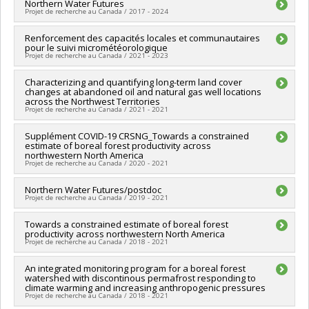
Lead researcher :
Northern Water Futures
Oliver Sonnentag
Projet de recherche au Canada / 2017 - 2024
Funding sources:
SPIIE/Secrétariat des programmes
interorganismes à l’intention des établissements
Lead researcher :
Renforcement des capacités locales et communautaires
Jennifer Baltzer
,
William Quinton
Grant programs:
PVX50399-Chaires de recherche du Canada
pour le suivi micrométéorologique
Co-researchers :
Oliver Sonnentag
Projet de recherche au Canada / 2021 - 2023
Funding sources:
SPIIE/Secrétariat des programmes
interorganismes à l’intention des établissements
Co-researchers :
Characterizing and quantifying long-term land cover
Oliver Sonnentag
Grant programs:
PVXXXXXX-Fonds d'excellence en recherche
changes at abandoned oil and natural gas well locations
Funding sources:
Centre des Compétences futures
Apogée Canada
across the Northwest Territories
Grant programs:
Projet de recherche au Canada / 2021 - 2021
Funding sources:
Supplément COVID-19 CRSNG_Towards a constrained
Gouvernement des Territoires du Nord-
estimate of boreal forest productivity across
Ouest
northwestern North America
Grant programs:
Projet de recherche au Canada / 2020 - 2021
Lead researcher :
Northern Water Futures/postdoc
Oliver Sonnentag
Projet de recherche au Canada / 2019 - 2021
Funding sources:
CRSNG/Conseil de recherches en sciences
naturelles et génie du Canada (CRSNG)
Lead researcher :
Towards a constrained estimate of boreal forest
Jennifer Baltzer
,
William Quinton
Grant programs:
PVXXXXXX-Supplément à l’appui des
productivity across northwestern North America
Co-researchers :
Oliver Sonnentag
étudiants, des stagiaires postdoctoraux et du personnel de
Projet de recherche au Canada / 2018 - 2021
Funding sources:
SPIIE/Secrétariat des programmes
soutien à la recherche COVID-19
interorganismes à l’intention des établissements
Lead researcher :
An integrated monitoring program for a boreal forest
Oliver Sonnentag
Grant programs:
PVXXXXXX-Fonds d'excellence en recherche
watershed with discontinous permafrost responding to
Co-researchers :
Jennifer Baltzer
Apogée Canada
climate warming and increasing anthropogenic pressures
Funding sources:
CRSNG/Conseil de recherches en sciences
Projet de recherche au Canada / 2018 - 2021
naturelles et génie du Canada (CRSNG)