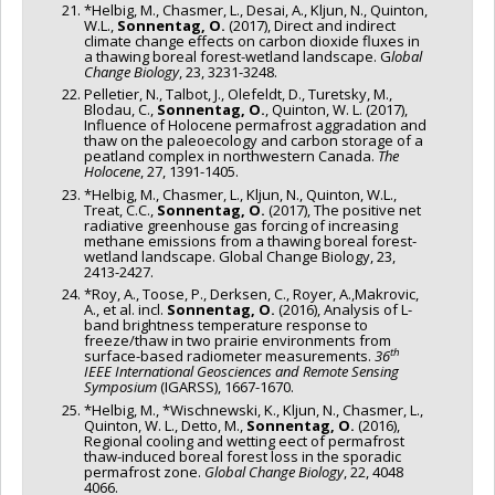
*Helbig, M., Chasmer, L., Desai, A., Kljun, N., Quinton,
W.L.,
Sonnentag, O.
(2017), Direct and indirect
climate change effects on carbon dioxide fluxes in
a thawing boreal forest-wetland landscape. G
lobal
Change Biology
, 23, 3231-3248.
Pelletier, N., Talbot, J., Olefeldt, D., Turetsky, M.,
Blodau, C.,
Sonnentag, O.
, Quinton, W. L. (2017),
Influence of Holocene permafrost aggradation and
thaw on the paleoecology and carbon storage of a
peatland complex in northwestern Canada.
The
Holocene
, 27, 1391-1405.
*Helbig, M., Chasmer, L., Kljun, N., Quinton, W.L.,
Treat, C.C.,
Sonnentag, O.
(2017), The positive net
radiative greenhouse gas forcing of increasing
methane emissions from a thawing boreal forest-
wetland landscape. Global Change Biology, 23,
2413-2427.
*Roy, A., Toose, P., Derksen, C., Royer, A.,Makrovic,
A., et al. incl.
Sonnentag, O.
(2016), Analysis of L-
band brightness temperature response to
freeze/thaw in two prairie environments from
th
surface-based radiometer measurements.
36
IEEE International Geosciences and Remote Sensing
Symposium
(IGARSS), 1667-1670.
*Helbig, M., *Wischnewski, K., Kljun, N., Chasmer, L.,
Quinton, W. L., Detto, M.,
Sonnentag, O.
(2016),
Regional cooling and wetting eect of permafrost
thaw-induced boreal forest loss in the sporadic
permafrost zone.
Global Change Biology
, 22, 4048
4066.