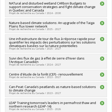
Funding sources:
NATural and disturbed wetland CARbon Budgets to
CRSNG/Conseil de recherches en sciences
support conservation strategies and fight climate change
naturelles et génie du Canada (CRSNG)
in Quebec and Canada
Grant programs:
PVX20965-(RGP) Programme de subvention à
Projet de recherche au Canada / 2024 - 2030
la découverte individuelle ou de groupe
Funding sources:
Nature-based climate solutions: An upgrade of the Taiga
CRSNG/Conseil de recherches en sciences
Plains flux tower network
naturelles et génie du Canada (CRSNG)
Projet de recherche au Canada / 2025 - 2027
Grant programs:
PVXXXXXX-Subventions Alliance - Option 1
Lead researcher :
Une infrastructure de tour de flux à réponse rapide pour
Oliver Sonnentag
quantifier les impacts des perturbations sur les solutions
Co-researchers :
Philip Marsh
climatiques basées sur la nature potentielles
Funding sources:
CRSNG/Conseil de recherches en sciences
Projet de recherche au Canada / 2025 - 2027
naturelles et génie du Canada (CRSNG)
Grant programs:
PVXXXXXX-(OIR) Outils et d'instruments de
Lead researcher :
Suivi des flux de gaz à effet de serre d'hiver dans
Oliver Sonnentag
recherche (de 7 001 $ à 150 000 $)
l'Arctique Canadien
Funding sources:
FCI/Fondation canadienne pour l'innovation
Projet de recherche au Canada / 2024 - 2027
Grant programs:
PVXXXXXX-Fonds des leaders
Lead researcher :
Centre d'étude de la forêt (CEF) - renouvellement
Alexandre Roy
Projet de recherche au Canada / 2023 - 2027
Co-researchers :
Oliver Sonnentag
Funding sources:
FRQNT/Fonds de recherche du Québec -
Lead researcher :
Can-Peat: Canada’s peatlands as nature-based solutions
Daniel Kneeshaw
Nature et technologies (FQRNT)
to climate change
Co-researchers :
Oliver Sonnentag
Grant programs:
PVXXXXXX-Programme NOVA pour
Projet de recherche au Canada / 2023 - 2027
Funding sources:
FRQNT/Fonds de recherche du Québec -
chercheur(e)s de la relève (partenariat avec CRSNG)
Nature et technologies (FQRNT)
Lead researcher :
LEAP Training tomorrow’s leaders in permafrost thaw and
Maria Strack
Grant programs:
PVXXXXXX-(RS) Programme de
northern research (LEAP-14)
Co-researchers :
Oliver Sonnentag
regroupements stratégiques
Projet de recherche au Canada / 2025 - 2026
Funding sources:
Environnement et changement climatique