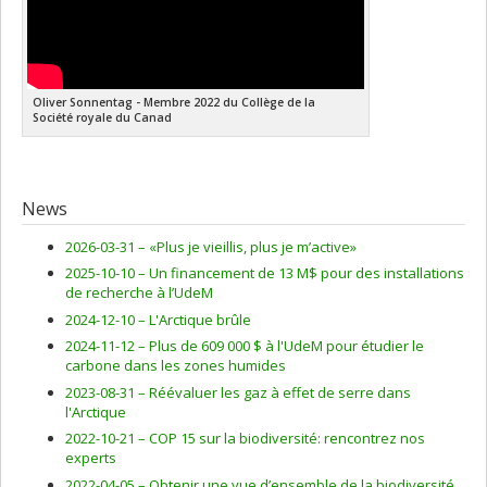
Oliver Sonnentag - Membre 2022 du Collège de la
Société royale du Canad
News
2026-03-31 –
«Plus je vieillis, plus je m’active»
2025-10-10 –
Un financement de 13 M$ pour des installations
de recherche à l’UdeM
2024-12-10 –
L'Arctique brûle
2024-11-12 –
Plus de 609 000 $ à l'UdeM pour étudier le
carbone dans les zones humides
2023-08-31 –
Réévaluer les gaz à effet de serre dans
l'Arctique
2022-10-21 –
COP 15 sur la biodiversité: rencontrez nos
experts
2022-04-05 –
Obtenir une vue d’ensemble de la biodiversité