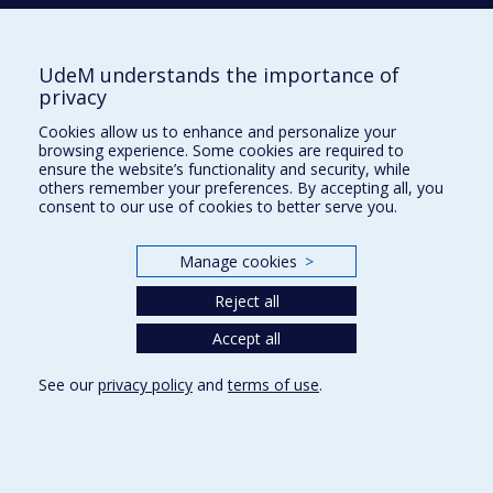
ROY
André G.
UdeM understands the importance of
privacy
S
Cookies allow us to enhance and personalize your
browsing experience. Some cookies are required to
SONNENTAG
Oliver
ensure the website’s functionality and security, while
others remember your preferences. By accepting all, you
consent to our use of cookies to better serve you.
Manage cookies
>
T
TALBOT
Julie
Reject all
Accept all
See our
privacy policy
and
terms of use
.
V
VIVES
Luna