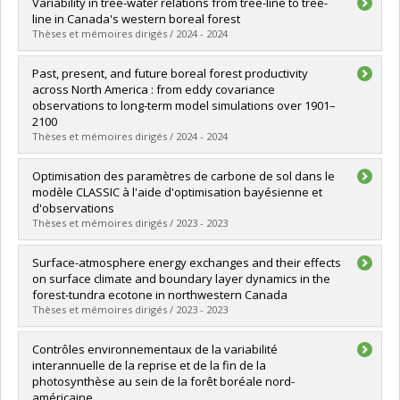
Graduate :
Lecavalier, Bruno
Variability in tree-water relations from tree-line to tree-
Cycle :
Master's
line in Canada's western boreal forest
Grade :
M. Sc.
Thèses et mémoires dirigés / 2024 - 2024
Lien vers le document dans Papyrus
Graduate :
Perron, Nia Sigrun
Past, present, and future boreal forest productivity
Cycle :
Doctoral
across North America : from eddy covariance
Grade :
Ph. D.
observations to long-term model simulations over 1901–
Lien vers le document dans Papyrus
2100
Thèses et mémoires dirigés / 2024 - 2024
Graduate :
Qu, Bo
Optimisation des paramètres de carbone de sol dans le
Cycle :
Doctoral
modèle CLASSIC à l'aide d'optimisation bayésienne et
Grade :
Ph. D.
d'observations
Lien vers le document dans Papyrus
Thèses et mémoires dirigés / 2023 - 2023
Graduate :
Gauthier, Charles
Surface-atmosphere energy exchanges and their effects
Cycle :
Master's
on surface climate and boundary layer dynamics in the
Grade :
M. Sc.
forest-tundra ecotone in northwestern Canada
Lien vers le document dans Papyrus
Thèses et mémoires dirigés / 2023 - 2023
Graduate :
Graveline, Vincent
Contrôles environnementaux de la variabilité
Cycle :
Master's
interannuelle de la reprise et de la fin de la
Grade :
M. Sc.
photosynthèse au sein de la forêt boréale nord-
Lien vers le document dans Papyrus
américaine