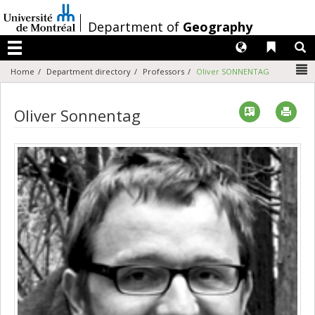
Passer
au
/
Department of
Geography
contenu
Langues
Liens 
R
Menu
N
Home
Department directory
Professors
Oliver SONNENTAG
Vcard
Imp
Oliver Sonnentag