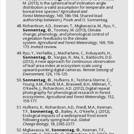
M. (2013), Is the spherical leaf inclination angle
distribution a valid assumption for temperate and
boreal tree species?
Agricultural and
Forest Meteorology
, 169, 186-194. Shared lead
authorship between J. Pisek and O. Sonnentag.
Richardson, A.D., Keenan, T., Migliavacca, M., Ryu, Y.,
Sonnentag, O.
, Toomey, M. (2013), Climate
change, phenology, and phenological control of
vegetation feedbacks to the climate
system.
Agricultural and Forest Meteorology
, 169, 156-
173. Invited review.
Ryu, Y., Verfaillie, J., MacFarlane, C., Kobayashi, H.,
Sonnentag, O.
, Vargas, R., Ma, S., Baldocchi, D.D.
(2012), A new approach for continuous observation
of leaf area index at ecosystem scale using
upward-pointing digital cameras.
Remote Sensing of
Environment
, 126, 116-125.
Sonnentag, O.
, Hufkens, K., Teshera-Sterne, C.,
Young, A.M., Friedl, M.A., Braswell, B.H., Miliman, T.,
O'Keefe, J., Richardson, A.D. (2012), Digital repeat
photography for phenological research in forest
ecosystems.
Agricultural and Forest Meteorology
, 152,
159-177.
Hufkens, K., Richardson, A.D., Friedl, M.A., Keenan,
T.F.,
Sonnentag, O.
, Bailey, A., O'Keefe, J. (2012),
Ecological impacts of a widespread frost event
following early spring leaf-out.
Global
Change Biology
, 18, 2365-2377.
Migliavacca, M.,
Sonnentag, O.
, Keenan, T.F.,