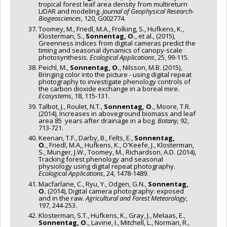
tropical forest leaf area density from multireturn
LiDAR and modeling.
Journal of Geophysical Research-
Biogeosciences
, 120, G002774.
Toomey, M., Friedl, M.A., Frolking, S., Hufkens, K.,
Klosterman, S.,
Sonnentag, O.
, et al., (2015),
Greenness indices from digital cameras predict the
timing and seasonal dynamics of canopy-scale
photosynthesis.
Ecological Applications
, 25, 99-115.
Peichl, M.,
Sonnentag, O.
, Nilsson, M.B. (2015),
Bringing color into the picture - using digital repeat
photography to investigate phenology controls of
the carbon dioxide exchange in a boreal mire.
Ecosystems
, 18, 115-131.
Talbot, J., Roulet, N.T.,
Sonnentag, O.
, Moore, T.R.
(2014), Increases in aboveground biomass and leaf
area 85 years after drainage in a bog.
Botany,
92,
713-721.
Keenan, T.F., Darby, B., Felts, E.,
Sonnentag,
O.
, Friedl, M.A,, Hufkens, K., O'Keefe, J., Klosterman,
S., Munger, J.W., Toomey, M., Richardson, A.D. (2014),
Tracking forest phenology and seasonal
physiology using digital repeat photography.
Ecological Applications
, 24, 1478-1489.
Macfarlane, C., Ryu, Y., Odgen, G.N.,
Sonnentag,
O.
(2014), Digital camera photography: exposed
and in the raw.
Agricultural and Forest Meteorology
,
197, 244-253.
Klosterman, S.T., Hufkens, K., Gray, J., Melaas, E.,
Sonnentag, O.
, Lavine, I., Mitchell, L., Norman, R.,