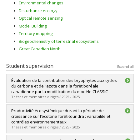
Environmental changes
Disturbance ecology
Optical remote sensing
Model Building
Territory mapping
Biogeochemistry of terrestrial ecosystems
Great Canadian North
Student supervision
Expand all
Évaluation de la contribution des bryophytes aux cycles
du carbone et de l’azote dans la forêt boréale
canadienne par la modification du modèle CLASSIC
Thèses et mémoires dirigés / 2025 - 2025
Graduate :
Lefebvre, Rose
Productivité écosystémique durant la période de
Cycle :
Master's
croissance sur l’écotone forêt-toundra : variabilité et
Grade :
M. Sc.
contrôles environnementaux
Lien vers le document dans Papyrus
Thèses et mémoires dirigés / 2025 - 2025