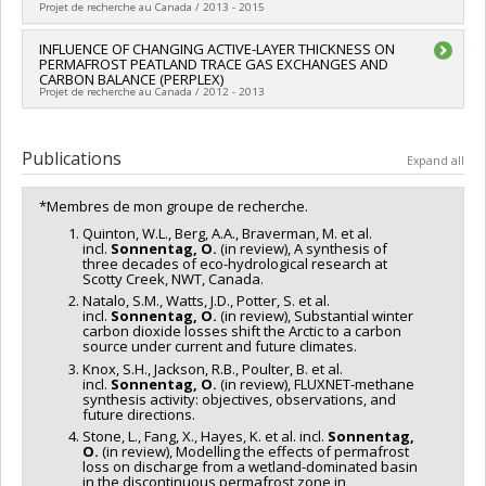
Grant programs:
Projet de recherche au Canada / 2013 - 2015
Lead researcher :
INFLUENCE OF CHANGING ACTIVE-LAYER THICKNESS ON
Oliver Sonnentag
PERMAFROST PEATLAND TRACE GAS EXCHANGES AND
Co-researchers :
Timothy R Moore
CARBON BALANCE (PERPLEX)
Funding sources:
CRSNG/Conseil de recherches en sciences
Projet de recherche au Canada / 2012 - 2013
naturelles et génie du Canada (CRSNG)
Grant programs:
PVXXXXXX-(OIR) Outils et d'instruments de
Lead researcher :
Oliver Sonnentag
recherche (OIR) -1 -(de 7 001 $ à 150 000 $)
Funding sources:
FCI/Fondation canadienne pour l'innovation
Publications
Expand all
Grant programs:
*Membres de mon groupe de recherche.
Quinton, W.L., Berg, A.A., Braverman, M. et al.
incl.
Sonnentag, O.
(in review), A synthesis of
three decades of eco-hydrological research at
Scotty Creek, NWT, Canada.
Natalo, S.M., Watts, J.D., Potter, S. et al.
incl.
Sonnentag, O.
(in review), Substantial winter
carbon dioxide losses shift the Arctic to a carbon
source under current and future climates.
Knox, S.H., Jackson, R.B., Poulter, B. et al.
incl.
Sonnentag, O.
(in review), FLUXNET-methane
synthesis activity: objectives, observations, and
future directions.
Stone, L., Fang, X., Hayes, K. et al. incl.
Sonnentag,
O.
(in review), Modelling the effects of permafrost
loss on discharge from a wetland-dominated basin
in the discontinuous permafrost zone in