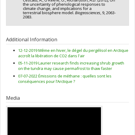
Cescatti, A., O'Keefe, O., Richardson, A.D. (2012), On
the uncertainty of phenological responses to
climate change, and implications for a
terrestrial biosphere model.
Biogeosciences
, 9, 2063-
2083.
Additional Information
12-12-2019 Même en hiver, le dégel du pergélisol en Arctique
accroît la libération de CO2 dans l'air
05-11-2019 Laurier research finds increasing shrub growth
on the tundra may cause permafrost to thaw faster
07-07-2022 Émissions de méthane : quelles sont les
conséquences pour l’Arctique ?
Media