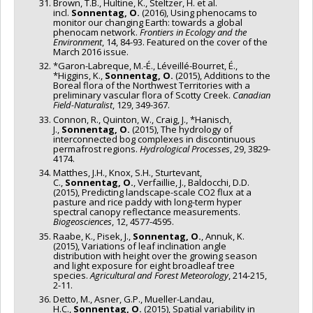
Brown, T.B., Hultine, K., Steltzer, H. et al.
incl.
Sonnentag, O.
(2016), Using phenocams to
monitor our changing Earth: towards a global
phenocam network.
Frontiers in Ecology and the
Environment
, 14, 84-93. Featured on the cover of the
March 2016 issue.
*Garon-Labreque, M.-É., Léveillé-Bourret, É.,
*Higgins, K.,
Sonnentag, O.
(2015), Additions to the
Boreal flora of the Northwest Territories with a
preliminary vascular flora of Scotty Creek.
Canadian
Field-Naturalist
, 129, 349-367.
Connon, R., Quinton, W., Craig, J., *Hanisch,
J.,
Sonnentag, O.
(2015), The hydrology of
interconnected bog complexes in discontinuous
permafrost regions.
Hydrological Processes
, 29, 3829-
4174.
Matthes, J.H., Knox, S.H., Sturtevant,
C.,
Sonnentag, O.
, Verfaillie, J., Baldocchi, D.D.
(2015), Predicting landscape-scale CO2 flux at a
pasture and rice paddy with long-term hyper
spectral canopy reflectance measurements.
Biogeosciences
, 12, 4577-4595.
Raabe, K., Pisek, J.,
Sonnentag, O.
, Annuk, K.
(2015), Variations of leaf inclination angle
distribution with height over the growing season
and light exposure for eight broadleaf tree
species.
Agricultural and Forest Meteorology
, 214-215,
2-11.
Detto, M., Asner, G.P., Mueller-Landau,
H.C.,
Sonnentag, O.
(2015), Spatial variability in