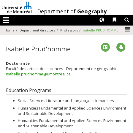
Passer
au
/
Department of
Geography
contenu
Langues
Liens 
R
Menu
N
Home
Department directory
Professors
Isabelle PRUD'HOMME
Vcard
Imp
Isabelle Prud'homme
Doctorante
Faculté des arts et des sciences - Département de géographie
isabelle.prudhomme@umontreal.ca
Education Programs
Social Sciences Literature and Languages Humanities
Humanities Fundamental and Applied Sciences Environment
and Sustainable Development
Humanities Fundamental and Applied Sciences Environment
and Sustainable Development