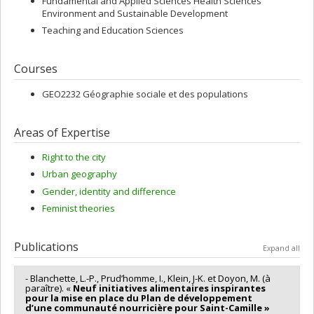
Fundamental and Applied Sciences Health Sciences
Environment and Sustainable Development
Teaching and Education Sciences
Courses
GEO2232 Géographie sociale et des populations
Areas of Expertise
Right to the city
Urban geography
Gender, identity and difference
Feminist theories
Publications
Expand all
- Blanchette, L.-P., Prud’homme, I., Klein, J-K. et Doyon, M. (à
paraître). «
Neuf initiatives alimentaires inspirantes
pour la mise en place du Plan de développement
d’une communauté nourricière
pour Saint-Camille »