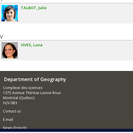
TALBOT
Julie
V
VIVES
Luna
Department of Geography
Complexe des sciences
1375 Avenue Thérèse-Lavoie-Roux
Montréal (Québec)
H2V 0B3
Contact us
E-mail
News (French)