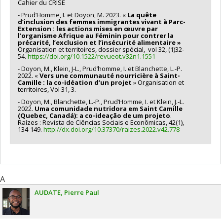
Cahier du CRISE
- Prud’Homme, I. et Doyon, M. 2023. «
La quête
d’inclusion des femmes immigrantes vivant à Parc-
Extension : les actions mises en œuvre par
l’organisme Afrique au Féminin pour contrer la
précarité, l’exclusion et l’insécurité alimentaire
»
Organisation et territoires, dossier spécial, vol 32, (1)32-
54.
https://doi.org/10.1522/revueot.v32n1.1551
- Doyon, M., Klein, J-L., Prud’homme, I. et Blanchette, L.-P.
2022. «
Vers une communauté nourricière à Saint-
Camille : la co-idéation d’un projet
» Organisation et
territoires, Vol 31, 3.
- Doyon, M., Blanchette, L.-P., Prud’Homme, I. et Klein, J.-L.
2022.
Uma comunidade nutridora em Saint Camille
(Quebec, Canadá): a co-ideação de um projeto
.
Raízes : Revista de Ciências Sociais e Econômicas, 42(1),
134-149.
http://dx.doi.org/10.37370/raizes.2022.v42.778
A
AUDATE
Pierre Paul