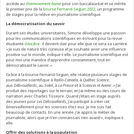
accède au
cheminement
honor
pour son baccalauréat et se mérite
le premier prix de la
bourse Fernand-Seguin 2022
, un programme
de stages pour la relève en journalisme scientifique.
La démocratisation du savoir
Durant ses études universitaires, Simone développe une passion
pour les communications scientifiques en écrivant pour la revue
étudiante
GéoLibre
: il devient clair pour elle que ce sera sa carrière.
« Je suis de nature très curieuse et je souhaite avoir une influence
positive sur le monde, indique-t-elle. Le journalisme scientifique est
pour moi une manière d’apprendre constamment, tout en
démocratisant le savoir. »
Grâce à la bourse Fernand-Seguin, elle réalise plusieurs stages de
journalisme scientifique à
Radio-Canada
, à
Québec Science
,
aux
Débrouillards
, au
Soleil
, à
La Presse
et à
Sciences et Avenir
. « J’ai
produit des reportages sur le terrain, et j’ai même eu des cours de
narration avec Charles Tisseyre. Quand j’étais en stage auprès
des jeunes pour
Les Débrouillards
, j’ai participé à créer cet
émerveillement pour les sciences chez eux. Je me suis fait
beaucoup de contacts. En une année, j’ai appris le métier de
journaliste, alors que je n’en connaissais rien avant! », explique-t-
elle.
Offrir des solutions à la population