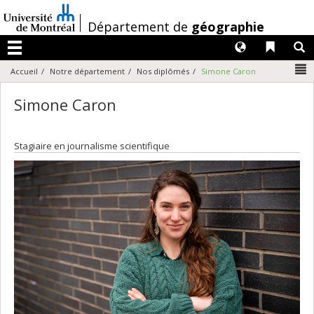
Passer
au
/
Département de
géographie
contenu
Langues
Liens 
R
Menu
N
Accueil
Notre département
Nos diplômés
Simone Caron
Simone Caron
Stagiaire en journalisme scientifique