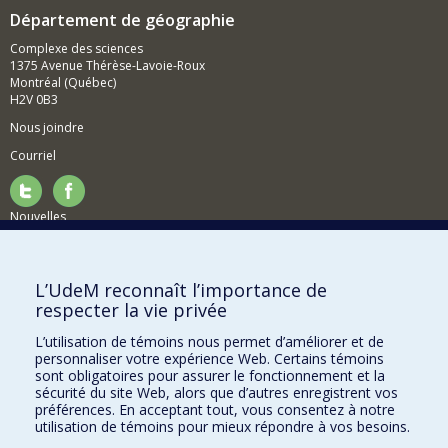
Département de géographie
Complexe des sciences
1375 Avenue Thérèse-Lavoie-Roux
Montréal (Québec)
H2V 0B3
Nous joindre
Courriel
Nouvelles
Activités
Comment soutenir le Département?
L’UdeM reconnaît l’importance de
respecter la vie privée
BESOIN D'AIDE?
L’utilisation de témoins nous permet d’améliorer et de
Plan du site
personnaliser votre expérience Web. Certains témoins
Signaler une erreur
sont obligatoires pour assurer le fonctionnement et la
sécurité du site Web, alors que d’autres enregistrent vos
Accessibilité
préférences. En acceptant tout, vous consentez à notre
utilisation de témoins pour mieux répondre à vos besoins.
FACULTÉ DES ARTS ET DES SCIENCES