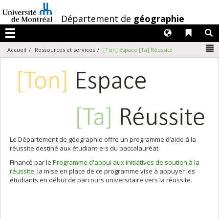
Passer
au
/
Département de
géographie
contenu
Langues
Liens 
R
Menu
N
Accueil
Ressources et services
[Ton] Espace [Ta] Réussite
Le Département de géographie offre un programme d’aide à la
réussite destiné aux étudiant-e-s du baccalauréat.
Financé par le
Programme d'appui aux initiatives de soutien à la
réussite
, la mise en place de ce programme vise à appuyer les
étudiants en début de parcours universitaire vers la réussite.