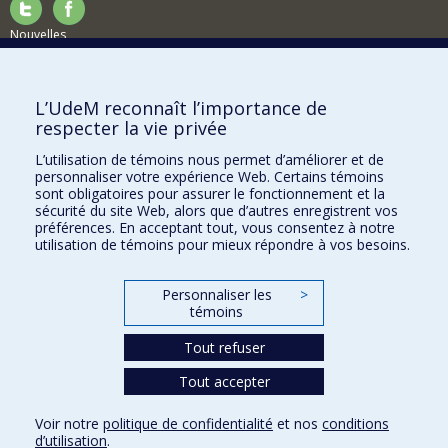
Nouvelles
Activités
Comment soutenir le Département?
L’UdeM reconnaît l’importance de
respecter la vie privée
BESOIN D'AIDE?
L’utilisation de témoins nous permet d’améliorer et de
Plan du site
personnaliser votre expérience Web. Certains témoins
Signaler une erreur
sont obligatoires pour assurer le fonctionnement et la
sécurité du site Web, alors que d’autres enregistrent vos
Accessibilité
préférences. En acceptant tout, vous consentez à notre
utilisation de témoins pour mieux répondre à vos besoins.
FACULTÉ DES ARTS ET DES SCIENCES
Nos départements et écoles
Personnaliser les
>
témoins
Nos centres d'études
Tout refuser
Nos programmes et cours
Tout accepter
Confidentialité
Voir notre
politique de confidentialité
et nos
conditions
Conditions d’utilisation
d’utilisation
.