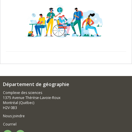
Département de géographie
Complexe des sciences
1375 Avenue Thérèse-Lavoie-Roux
Montréal (Québec)
H2V 0B3
Nous joindre
Courriel