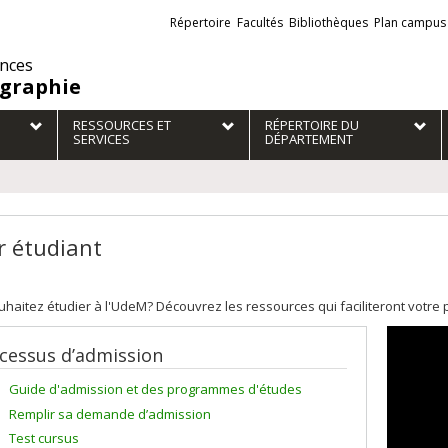
Liens
Répertoire
Facultés
Bibliothèques
Plan campus
externes
ences
graphie
RESSOURCES ET
RÉPERTOIRE DU
SERVICES
DÉPARTEMENT
r étudiant
haitez étudier à l'UdeM? Découvrez les ressources qui faciliteront votre 
cessus d’admission
Guide d'admission et des programmes d'études
Remplir sa demande d’admission
Test cursus