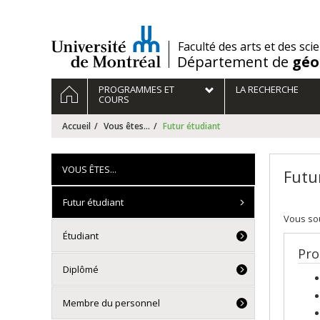
Passer
au
contenu
/
Faculté des arts et des sci
Département de
géo
Navigation
ACCUEIL
PROGRAMMES ET
LA RECHERCHE
principale
COURS
Accueil
Vous êtes...
Futur étudiant
VOUS ÊTES...
Futu
Futur étudiant
Vous sou
Étudiant
Pro
Diplômé
Membre du personnel