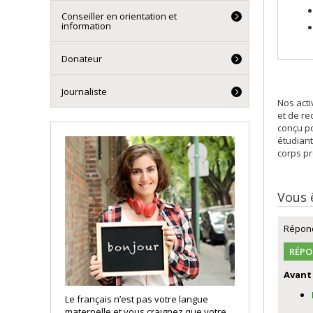
Conseiller en orientation et
information
Donateur
Journaliste
Nos act
et de r
conçu po
étudian
corps pr
Vous 
Répond
RÉPO
Avant
Le français n’est pas votre langue
maternelle et vous craignez que votre