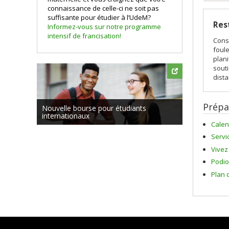
connaissance de celle-ci ne soit pas
suffisante pour étudier à l’UdeM?
Res
Informez-vous sur notre programme
intensif de francisation!
Cons
foul
plani
souti
dista
Prépa
Nouvelle bourse pour étudiants
internationaux
Calen
Servi
Vivez
Podio
Plan