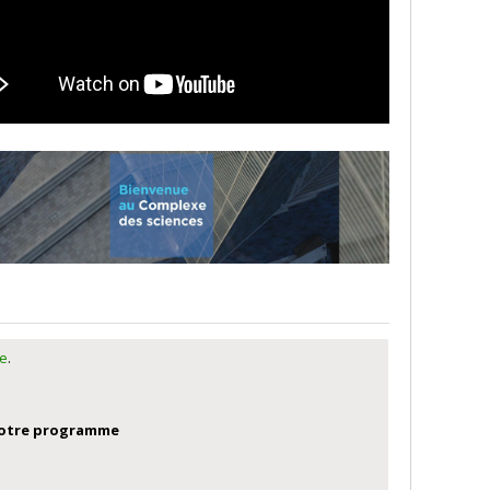
re
.
 votre programme