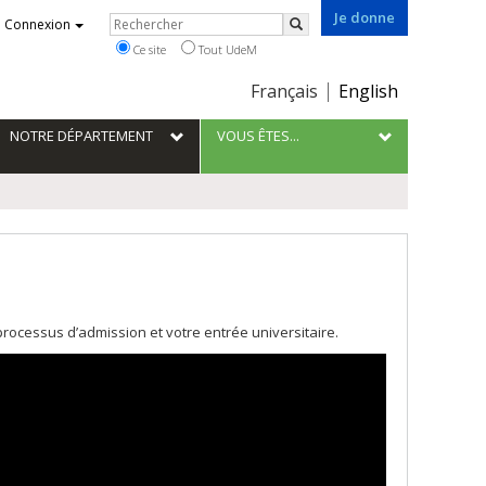
Je donne
Rechercher
Connexion
Rechercher
Ce site
Tout UdeM
Choix
Français
English
de
la
NOTRE DÉPARTEMENT
VOUS ÊTES...
langue
processus d’admission et votre entrée universitaire.