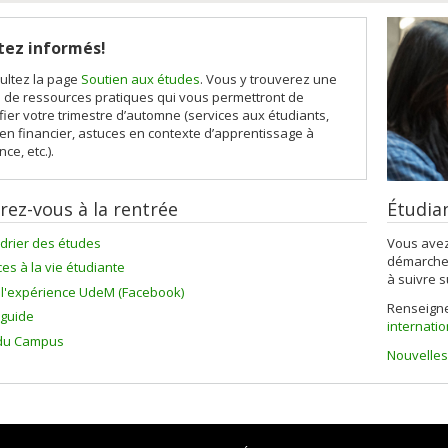
tez informés!
ultez la page
Soutien aux études
. Vous y trouverez une
e de ressources pratiques qui vous permettront de
fier votre trimestre d’automne (services aux étudiants,
en financier, astuces en contexte d’apprentissage à
nce, etc.).
rez-vous à la rentrée
Étudia
drier des études
Vous avez
démarches
ces à la vie étudiante
à suivre s
 l'expérience UdeM (Facebook)
Renseign
guide
internati
 du Campus
Nouvelles